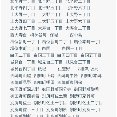
北平野一丁目
北平野二丁目
北平野三丁目
北平野四丁目
北平野五丁目
北平野六丁目
上大野一丁目
上大野二丁目
上大野三丁目
上大野四丁目
上大野五丁目
上大野六丁目
上大野七丁目
大寿台一丁目
大寿台二丁目
西大寿台
梅ケ谷町
保城
西中島
増位新町一丁目
増位新町二丁目
増位本町一丁目
増位本町二丁目
白国
白国一丁目
白国二丁目
白国三丁目
白国四丁目
白国五丁目
城見台一丁目
城見台二丁目
城見台三丁目
城見台四丁目
砥堀
仁豊野
四郷町坂元
四郷町山脇
四郷町上鈴
四郷町中鈴
四郷町本郷
四郷町見野
四郷町明田
四郷町東阿保
御国野町深志野
御国野町国分寺
御国野町御着
御国野町西御着
別所町佐土新
別所町家具町
別所町佐土
別所町佐土一丁目
別所町佐土二丁目
別所町佐土三丁目
別所町別所
別所町別所一丁目
別所町別所二丁目
別所町別所三丁目