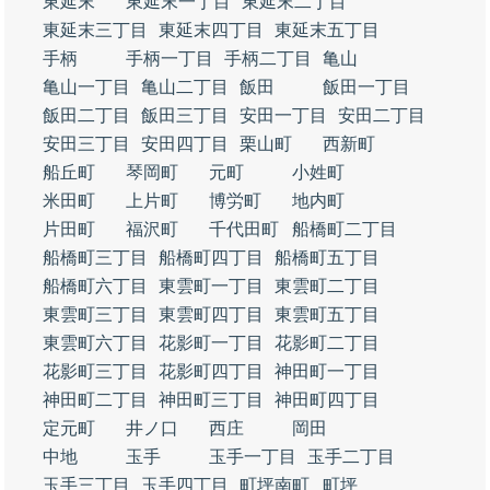
東延末
東延末一丁目
東延末二丁目
東延末三丁目
東延末四丁目
東延末五丁目
手柄
手柄一丁目
手柄二丁目
亀山
亀山一丁目
亀山二丁目
飯田
飯田一丁目
飯田二丁目
飯田三丁目
安田一丁目
安田二丁目
安田三丁目
安田四丁目
栗山町
西新町
船丘町
琴岡町
元町
小姓町
米田町
上片町
博労町
地内町
片田町
福沢町
千代田町
船橋町二丁目
船橋町三丁目
船橋町四丁目
船橋町五丁目
船橋町六丁目
東雲町一丁目
東雲町二丁目
東雲町三丁目
東雲町四丁目
東雲町五丁目
東雲町六丁目
花影町一丁目
花影町二丁目
花影町三丁目
花影町四丁目
神田町一丁目
神田町二丁目
神田町三丁目
神田町四丁目
定元町
井ノ口
西庄
岡田
中地
玉手
玉手一丁目
玉手二丁目
玉手三丁目
玉手四丁目
町坪南町
町坪