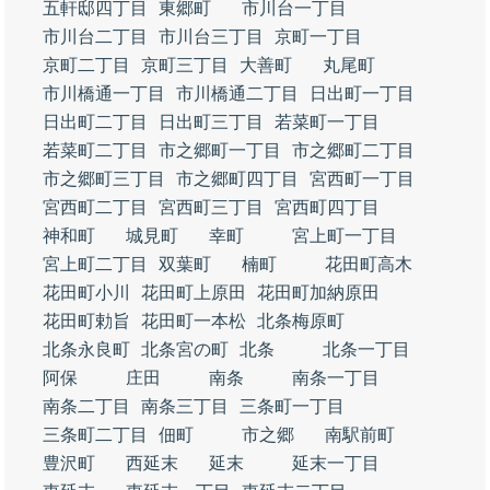
五軒邸四丁目
東郷町
市川台一丁目
市川台二丁目
市川台三丁目
京町一丁目
京町二丁目
京町三丁目
大善町
丸尾町
市川橋通一丁目
市川橋通二丁目
日出町一丁目
日出町二丁目
日出町三丁目
若菜町一丁目
若菜町二丁目
市之郷町一丁目
市之郷町二丁目
市之郷町三丁目
市之郷町四丁目
宮西町一丁目
宮西町二丁目
宮西町三丁目
宮西町四丁目
神和町
城見町
幸町
宮上町一丁目
宮上町二丁目
双葉町
楠町
花田町高木
花田町小川
花田町上原田
花田町加納原田
花田町勅旨
花田町一本松
北条梅原町
北条永良町
北条宮の町
北条
北条一丁目
阿保
庄田
南条
南条一丁目
南条二丁目
南条三丁目
三条町一丁目
三条町二丁目
佃町
市之郷
南駅前町
豊沢町
西延末
延末
延末一丁目