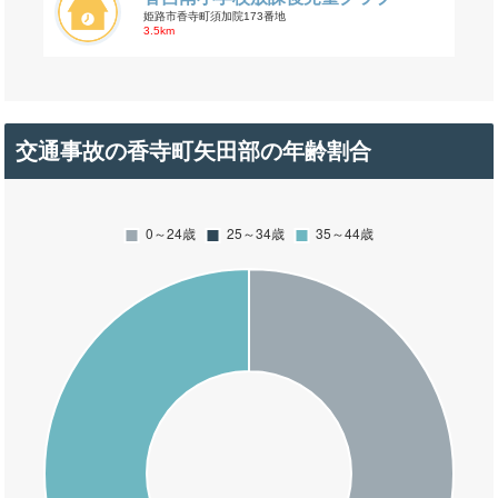
姫路市香寺町須加院173番地
3.5km
交通事故の香寺町矢田部の年齢割合