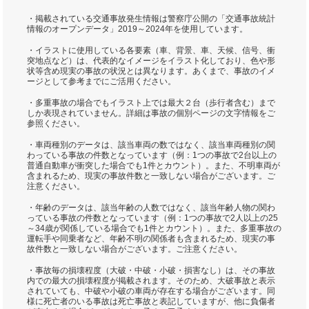
・掲載されている交通事故発生情報は警察庁公開の「交通事故統計
情報のオープンデータ」2019～2024年を使用しています。
・イラストに使用している各要素（車、背景、車、天候、信号、衝
突地点など）は、代表的なイメージをイラスト化しており、色や形
状等含め現実の事故の状況とは異なります。あくまで、事故のイメ
ージとして参考までにご活用ください。
・多重事故の場合でもイラスト上では最大２台（歩行者含む）まで
しか表現されていません。詳細は事故の個別ページの文字情報をご
参照ください。
・車両種別のデータは、該当車両の数ではなく、該当車両種別の関
わっている事故の件数となっています（例：1つの事故で2台以上の
普通自動車が衝突した場合でも1件とカウント）。また、不明車両が
含まれるため、現実の事故件数と一致しない場合がございます。ご
注意ください。
・年齢のデータは、該当年齢の人数ではなく、該当年齢人物の関わ
っている事故の件数となっています（例：1つの事故で2人以上の25
～34歳が関係している場合でも1件とカウント）。また、多重事故の
運転手や同乗者など、年齢不明の関係者も含まれるため、現実の事
故件数と一致しない場合がございます。ご注意ください。
・事故毎の損壊程度（大破・中破・小破・損害なし）は、その事故
内での最大の損壊程度が掲載されます。そのため、大破事故と表示
されていても、中破や小破の車両が存在する場合がございます。同
様に死亡者のいる事故は死亡事故と表記していますが、他に負傷者