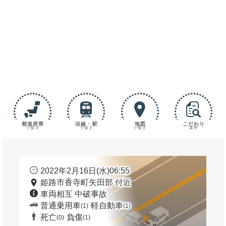
都道府県
沿線・駅
地図
こだわり
で探す
で探す
で探す
条件
2022年2月16日(水)06:55
姫路市香寺町矢田部 付近
車両相互 中破事故
普通乗用車
軽自動車
(1)
(1)
死亡
負傷
(0)
(1)