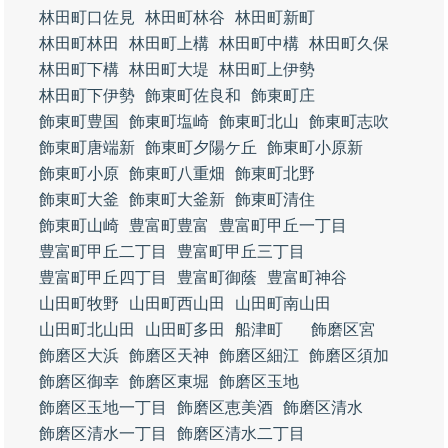
林田町口佐見
林田町林谷
林田町新町
林田町林田
林田町上構
林田町中構
林田町久保
林田町下構
林田町大堤
林田町上伊勢
林田町下伊勢
飾東町佐良和
飾東町庄
飾東町豊国
飾東町塩崎
飾東町北山
飾東町志吹
飾東町唐端新
飾東町夕陽ケ丘
飾東町小原新
飾東町小原
飾東町八重畑
飾東町北野
飾東町大釜
飾東町大釜新
飾東町清住
飾東町山崎
豊富町豊富
豊富町甲丘一丁目
豊富町甲丘二丁目
豊富町甲丘三丁目
豊富町甲丘四丁目
豊富町御蔭
豊富町神谷
山田町牧野
山田町西山田
山田町南山田
山田町北山田
山田町多田
船津町
飾磨区宮
飾磨区大浜
飾磨区天神
飾磨区細江
飾磨区須加
飾磨区御幸
飾磨区東堀
飾磨区玉地
飾磨区玉地一丁目
飾磨区恵美酒
飾磨区清水
飾磨区清水一丁目
飾磨区清水二丁目