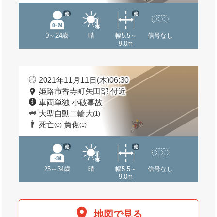
他
他
0～24歳
晴
幅5.5～
信号なし
9.0m
2021年11月11日(木)06:30
姫路市香寺町矢田部 付近
車両単独 小破事故
大型自動二輪大
(1)
死亡
負傷
(0)
(1)
他
他
25～34歳
晴
幅5.5～
信号なし
9.0m
地図で見る