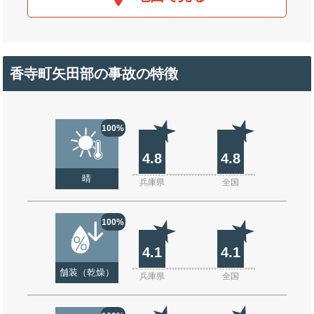
香寺町矢田部の事故の特徴
100%
4.8
4.8
晴
兵庫県
全国
100%
4.1
4.1
舗装（乾燥）
兵庫県
全国