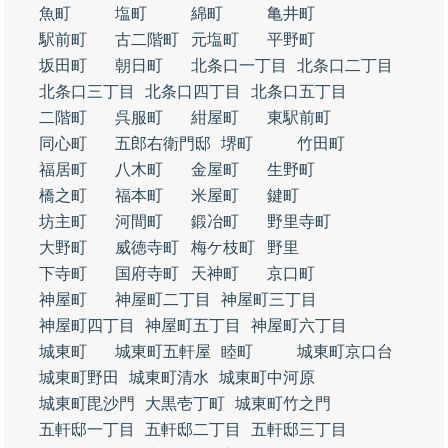
魚町
塩町
綿町
亀井町
駅前町
古二階町
元塩町
平野町
坂田町
朝日町
北条口一丁目
北条口二丁目
北条口三丁目
北条口四丁目
北条口五丁目
二階町
呉服町
紺屋町
東駅前町
同心町
五郎右衛門邸
堺町
竹田町
福居町
八木町
金屋町
生野町
橋之町
福本町
米屋町
鍵町
坊主町
河間町
鍛冶町
野里寺町
大野町
威徳寺町
梅ケ枝町
野里
下寺町
国府寺町
天神町
京口町
神屋町
神屋町二丁目
神屋町三丁目
神屋町四丁目
神屋町五丁目
神屋町六丁目
城東町
城東町五軒屋
睦町
城東町京口台
城東町野田
城東町清水
城東町中河原
城東町毘沙門
大黒壱丁町
城東町竹之門
五軒邸一丁目
五軒邸二丁目
五軒邸三丁目