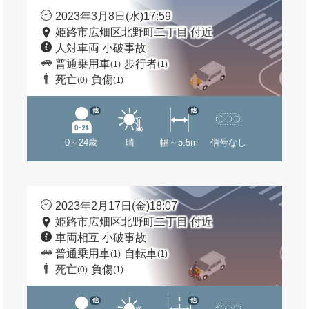
2023年3月8日(水)17:59
姫路市広畑区北野町二丁目 付近
人対車両 小破事故
普通乗用車
歩行者
(1)
(1)
死亡
負傷
(0)
(1)
他
他
0～24歳
晴
幅～5.5m
信号なし
2023年2月17日(金)18:07
姫路市広畑区北野町二丁目 付近
車両相互 小破事故
普通乗用車
自転車
(1)
(1)
死亡
負傷
(0)
(1)
他
他