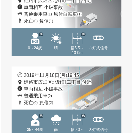
姫路市広畑区北野町二丁目 付近
車両相互 小破事故
普通乗用車
原付自転車
(1)
(1)
死亡
負傷
(0)
(1)
他
他
0～24歳
晴
幅5.5～
３灯式信号
13.0m
2019年11月18日(月)19:45
姫路市広畑区北野町二丁目 付近
車両相互 小破事故
普通乗用車
(2)
死亡
負傷
(0)
(2)
他
他
35～44歳
雨
幅9.0～
３灯式信号