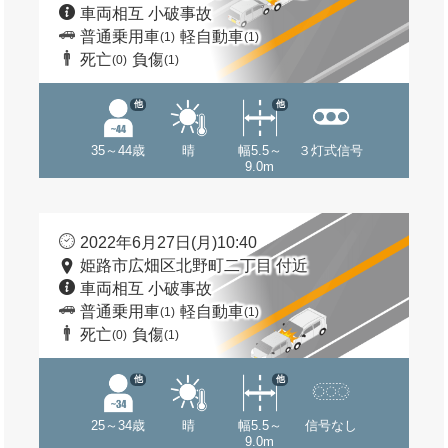
車両相互 小破事故
普通乗用車
軽自動車
(1)
(1)
死亡
負傷
(0)
(1)
他
他
35～44歳
晴
幅5.5～
３灯式信号
9.0m
2022年6月27日(月)10:40
姫路市広畑区北野町二丁目 付近
車両相互 小破事故
普通乗用車
軽自動車
(1)
(1)
死亡
負傷
(0)
(1)
他
他
25～34歳
晴
幅5.5～
信号なし
9.0m