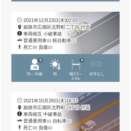
2021年12月23日(木)02:03
姫路市広畑区北野町二丁目 付近
車両相互 小破事故
普通乗用車
軽自動車
(1)
(1)
死亡
負傷
(0)
(1)
他
他
25～34歳
晴
幅3.5～
信号なし
5.5m
2021年10月28日(木)16:33
姫路市広畑区北野町二丁目 付近
車両相互 中破事故
普通乗用車
自転車
(1)
(1)
死亡
負傷
(0)
(1)