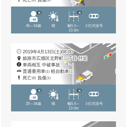
(0)
(1)
他
他
45～54歳
晴
幅5.5～
３灯式信号
13.0m
2019年4月13日(土)08:00
姫路市広畑区北野町二丁目 付近
車両相互 中破事故
普通乗用車
軽自動車
(1)
(1)
死亡
負傷
(0)
(1)
他
他
25～34歳
晴
幅5.5～
３灯式信号
13.0m