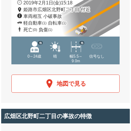
2019年2月1日(金)15:18
姫路市広畑区北野町二丁目 付近
車両相互 小破事故
軽自動車
自転車
(1)
(1)
死亡
負傷
(0)
(1)
他
他
0～24歳
晴
幅5.5～
信号なし
9.0m
地図で見る
広畑区北野町二丁目の事故の特徴