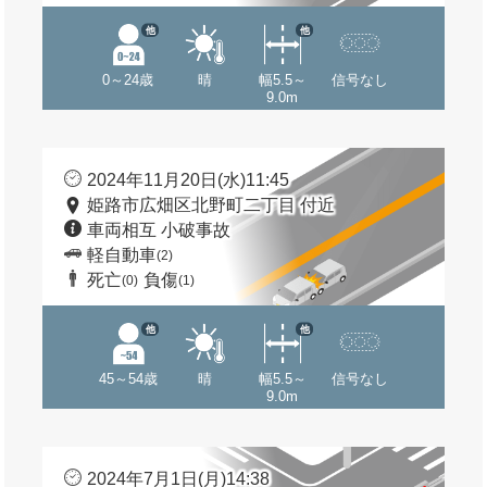
他
他
0～24歳
晴
幅5.5～
信号なし
9.0m
2024年11月20日(水)11:45
姫路市広畑区北野町二丁目 付近
車両相互 小破事故
軽自動車
(2)
死亡
負傷
(0)
(1)
他
他
45～54歳
晴
幅5.5～
信号なし
9.0m
2024年7月1日(月)14:38