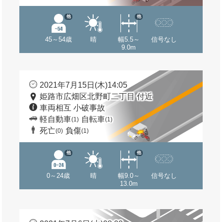
他
他
45～54歳
晴
幅5.5～
信号なし
9.0m
2021年7月15日(木)14:05
姫路市広畑区北野町二丁目 付近
車両相互 小破事故
軽自動車
自転車
(1)
(1)
死亡
負傷
(0)
(1)
他
他
0～24歳
晴
幅9.0～
信号なし
13.0m