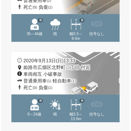
普通乗用車
(2)
死亡
負傷
(0)
(1)
他
他
35～44歳
雨
幅5.5～
信号なし
9.0m
2020年9月13日(日)13:33
姫路市広畑区北野町二丁目 付近
車両相互 小破事故
普通乗用車
軽自動車
(1)
(1)
死亡
負傷
(0)
(1)
他
他
0～24歳
晴
幅5.5～
信号なし
13.0m