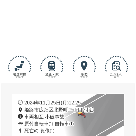
都道府県
沿線・駅
地図
こだわり
で探す
で探す
で探す
条件
2024年11月25日(月)12:25
姫路市広畑区北野町二丁目 付近
車両相互 小破事故
原付自転車
自転車
(1)
(1)
死亡
負傷
(0)
(1)