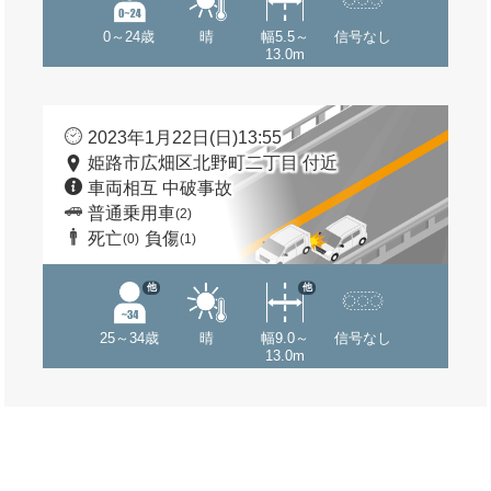
0～24歳
晴
幅5.5～
信号なし
13.0m
2023年1月22日(日)13:55
姫路市広畑区北野町二丁目 付近
車両相互 中破事故
普通乗用車
(2)
死亡
負傷
(0)
(1)
他
他
25～34歳
晴
幅9.0～
信号なし
13.0m