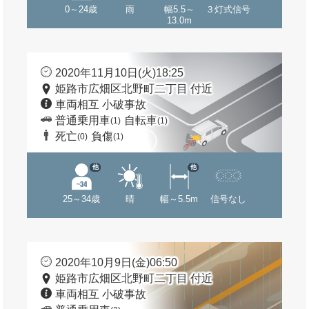
0～24歳
雨
幅5.5～
３灯式信号
13.0m
2020年11月10日(火)18:25
姫路市広畑区北野町二丁目 付近
車両相互 小破事故
普通乗用車
自転車
(1)
(1)
死亡
負傷
(0)
(1)
他
他
25～34歳
晴
幅～5.5m
信号なし
2020年10月9日(金)06:50
姫路市広畑区北野町二丁目 付近
車両相互 小破事故