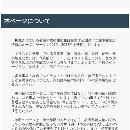
本ページについて
・掲載されている交通事故発生情報は警察庁公開の「交通事故統計
情報のオープンデータ」2019～2024年を使用しています。
・イラストに使用している各要素（車、背景、車、天候、信号、衝
突地点など）は、代表的なイメージをイラスト化しており、色や形
状等含め現実の事故の状況とは異なります。あくまで、事故のイメ
ージとして参考までにご活用ください。
・多重事故の場合でもイラスト上では最大２台（歩行者含む）まで
しか表現されていません。詳細は事故の個別ページの文字情報をご
参照ください。
・車両種別のデータは、該当車両の数ではなく、該当車両種別の関
わっている事故の件数となっています（例：1つの事故で2台以上の
普通自動車が衝突した場合でも1件とカウント）。また、不明車両が
含まれるため、現実の事故件数と一致しない場合がございます。ご
注意ください。
・年齢のデータは、該当年齢の人数ではなく、該当年齢人物の関わ
っている事故の件数となっています（例：1つの事故で2人以上の25
～34歳が関係している場合でも1件とカウント）。また、多重事故の