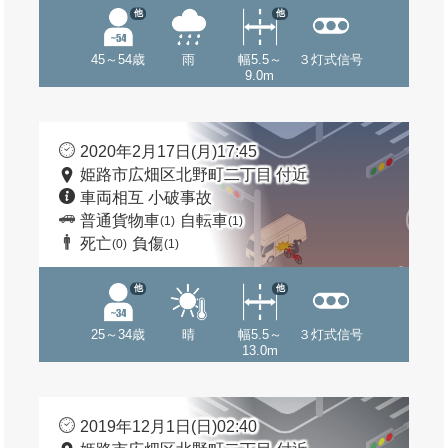
他
他
45～54歳
雨
幅5.5～
３灯式信号
9.0m
2020年2月17日(月)17:45
姫路市広畑区北野町二丁目 付近
車両相互 小破事故
普通貨物車
自転車
(1)
(1)
死亡
負傷
(0)
(1)
他
他
25～34歳
晴
幅5.5～
３灯式信号
13.0m
2019年12月1日(日)02:40