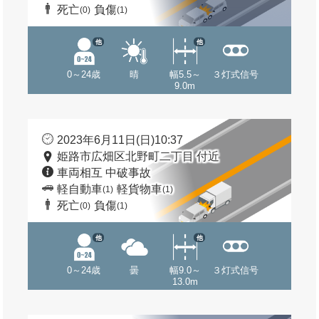
死亡
負傷
(0)
(1)
他
他
0～24歳
晴
幅5.5～
３灯式信号
9.0m
2023年6月11日(日)10:37
姫路市広畑区北野町二丁目 付近
車両相互 中破事故
軽自動車
軽貨物車
(1)
(1)
死亡
負傷
(0)
(1)
他
他
0～24歳
曇
幅9.0～
３灯式信号
13.0m