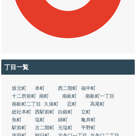
丁目一覧
坂元町
本町
西二階町
福中町
十二所前町
南町
南畝町
南畝町一丁目
南畝町二丁目
久保町
忍町
高尾町
総社本町
西駅前町
白銀町
立町
魚町
塩町
綿町
亀井町
駅前町
古二階町
元塩町
平野町
坂田町
朝日町
北条口一丁目
北条口二丁目