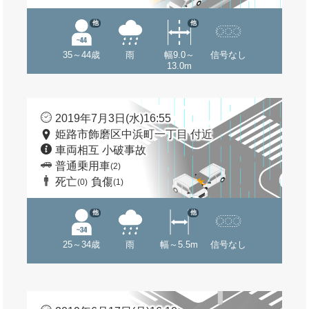
他
他
35～44歳
雨
幅9.0～
信号なし
13.0m
2019年7月3日(水)16:55
姫路市飾磨区中浜町一丁目 付近
車両相互 小破事故
普通乗用車
(2)
死亡
負傷
(0)
(1)
他
他
25～34歳
雨
幅～5.5m
信号なし