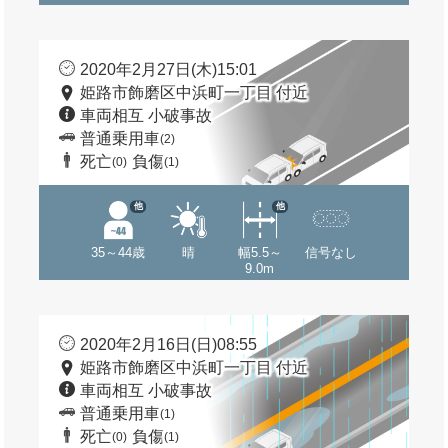
2020年2月27日(木)15:01
姫路市飾磨区中浜町一丁目 付近
車両相互 小破事故
普通乗用車
(2)
死亡
負傷
(0)
(1)
他
他
35～44歳
晴
幅5.5～
信号なし
9.0m
2020年2月16日(日)08:55
姫路市飾磨区中浜町一丁目 付近
車両相互 小破事故
普通乗用車
(1)
死亡
負傷
(0)
(1)