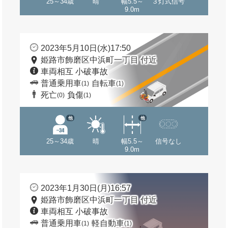
25～34歳
晴
幅5.5～
３灯式信号
9.0m
2023年5月10日(水)17:50
姫路市飾磨区中浜町一丁目 付近
車両相互 小破事故
普通乗用車
自転車
(1)
(1)
死亡
負傷
(0)
(1)
他
他
25～34歳
晴
幅5.5～
信号なし
9.0m
2023年1月30日(月)16:57
姫路市飾磨区中浜町一丁目 付近
車両相互 小破事故
普通乗用車
軽自動車
(1)
(1)