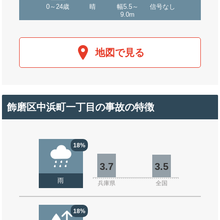
0～24歳
晴
幅5.5～
信号なし
9.0m
地図で見る
飾磨区中浜町一丁目の事故の特徴
18%
3.7
3.5
雨
兵庫県
全国
18%