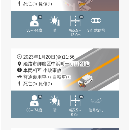
死亡
負傷
(0)
(1)
他
他
35～44歳
晴
幅5.5～
３灯式信号
13.0m
2023年1月20日(金)11:56
姫路市飾磨区中浜町一丁目 付近
車両相互 小破事故
普通乗用車
自転車
(1)
(1)
死亡
負傷
(0)
(1)
他
他
65～74歳
晴
幅5.5～
信号なし
9.0m