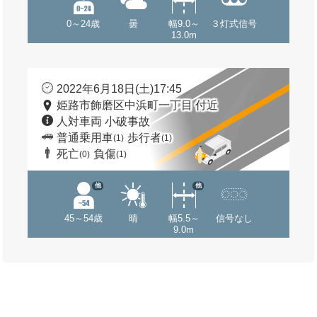
0～24歳
曇
幅9.0～
３灯式信号
13.0m
2022年6月18日(土)17:45
姫路市飾磨区中浜町一丁目 付近
人対車両 小破事故
普通乗用車
歩行者
(1)
(1)
死亡
負傷
(0)
(1)
他
他
45～54歳
晴
幅5.5～
信号なし
9.0m