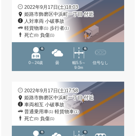
2022年9月17日(土)18:03
姫路市飾磨区中浜町一丁目 付近
人対車両 小破事故
軽貨物車
歩行者
(1)
(1)
死亡
負傷
(0)
(1)
他
他
0～24歳
曇
幅5.5～
信号なし
9.0m
2022年9月17日(土)17:58
姫路市飾磨区中浜町一丁目 付近
車両相互 小破事故
普通乗用車
軽貨物車
(1)
(1)
死亡
負傷
(0)
(1)
他
他