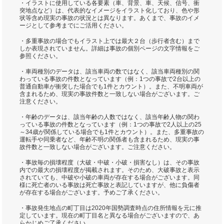
・イラストに使用している各要素（車、背景、車、天候、信号、衝
突地点など）は、代表的なイメージをイラスト化しており、色や形
状等含め現実の事故の状況とは異なります。あくまで、事故のイメ
ージとして参考までにご活用ください。
・多重事故の場合でもイラスト上では最大２台（歩行者含む）まで
しか表現されていません。詳細は事故の個別ページの文字情報をご
参照ください。
・車両種別のデータは、該当車両の数ではなく、該当車両種別の関
わっている事故の件数となっています（例：1つの事故で2台以上の
普通自動車が衝突した場合でも1件とカウント）。また、不明車両が
含まれるため、現実の事故件数と一致しない場合がございます。ご
注意ください。
・年齢のデータは、該当年齢の人数ではなく、該当年齢人物の関わ
っている事故の件数となっています（例：1つの事故で2人以上の25
～34歳が関係している場合でも1件とカウント）。また、多重事故の
運転手や同乗者など、年齢不明の関係者も含まれるため、現実の事
故件数と一致しない場合がございます。ご注意ください。
・事故毎の損壊程度（大破・中破・小破・損害なし）は、その事故
内での最大の損壊程度が掲載されます。そのため、大破事故と表示
されていても、中破や小破の車両が存在する場合がございます。同
様に死亡者のいる事故は死亡事故と表記していますが、他に負傷者
が存在する場合がございます。予めご了承ください。
・事故発生地点の町丁目は2020年国勢調査時点の住所情報を元に推
定しています。現在の町丁目名と異なる場合がございますので、あ
らかじめご了承ください。