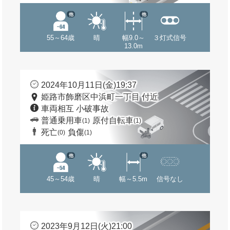
他
他
55～64歳
晴
幅9.0～
３灯式信号
13.0m
2024年10月11日(金)19:37
姫路市飾磨区中浜町一丁目 付近
車両相互 小破事故
普通乗用車
原付自転車
(1)
(1)
死亡
負傷
(0)
(1)
他
他
45～54歳
晴
幅～5.5m
信号なし
2023年9月12日(火)21:00