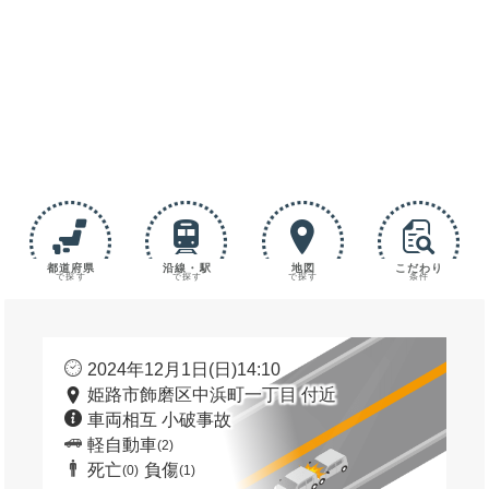
都道府県
沿線・駅
地図
こだわり
で探す
で探す
で探す
条件
2024年12月1日(日)14:10
姫路市飾磨区中浜町一丁目 付近
車両相互 小破事故
軽自動車
(2)
死亡
負傷
(0)
(1)