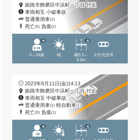
姫路市飾磨区中浜町一丁目 付近
車両相互 小破事故
普通乗用車
(2)
死亡
負傷
(0)
(2)
他
他
0～24歳
晴
幅5.5～
３灯式信号
9.0m
2023年8月11日(金)14:13
姫路市飾磨区中浜町一丁目 付近
車両相互 中破事故
普通乗用車
軽自動車
(1)
(1)
死亡
負傷
(0)
(1)
他
他