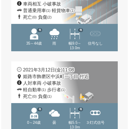
車両相互 小破事故
普通乗用車
軽貨物車
(1)
(1)
死亡
負傷
(0)
(2)
他
他
35～44歳
雨
幅9.0～
信号なし
13.0m
2021年3月12日(金)11:08
姫路市飾磨区中浜町一丁目 付近
人対車両 小破事故
軽自動車
歩行者
(1)
(1)
死亡
負傷
(0)
(1)
他
他
0～24歳
曇
幅5.5～
３灯式信号
13.0m