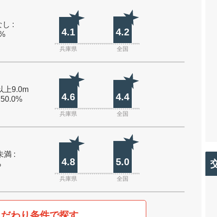
し :
4.1
4.2
0%
兵庫県
全国
以上9.0m
4.6
4.4
 50.0%
兵庫県
全国
未満 :
4.8
5.0
%
兵庫県
全国
こだわり条件で探す