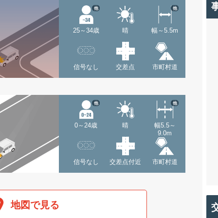
他
他
25～34歳
晴
幅～5.5m
信号なし
交差点
市町村道
他
他
0～24歳
晴
幅5.5～
9.0m
信号なし
交差点付近
市町村道
地図で見る