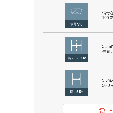
信号な
100.
信号なし
5.5m
未満 :
幅5.5～9.0m
5.5m
50.0
幅～5.5m