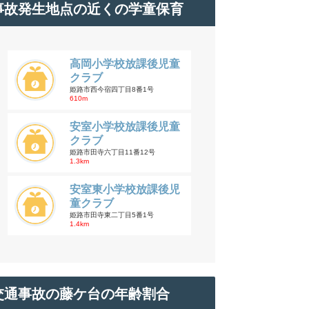
事故発生地点の近くの学童保育
高岡小学校放課後児童
クラブ
姫路市西今宿四丁目8番1号
610m
安室小学校放課後児童
クラブ
姫路市田寺六丁目11番12号
1.3km
安室東小学校放課後児
童クラブ
姫路市田寺東二丁目5番1号
1.4km
交通事故の藤ケ台の年齢割合