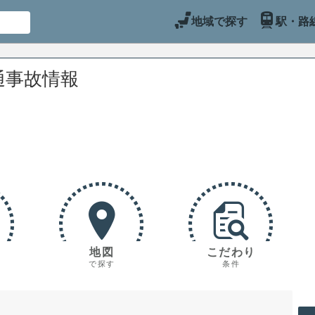
地域で探す
駅・路
通事故情報
地図
こだわり
で探す
条件