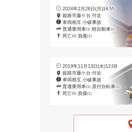
2024年2月26日(月)16:55
姫路市藤ケ台 付近
車両相互 小破事故
普通乗用車
軽自動車
(1)
(1)
死亡
負傷
(0)
(1)
2019年11月13日(水)12:08
姫路市藤ケ台 付近
車両相互 小破事故
普通乗用車
原付自転車
(1)
(1)
死亡
負傷
(0)
(1)