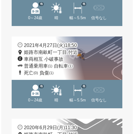
他
他
0～24歳
晴
幅～5.5m
信号なし
2021年4月27日(火)18:50
姫路市南畝町一丁目 付近
車両相互 小破事故
普通乗用車
自転車
(1)
(1)
死亡
負傷
(0)
(1)
他
他
0～24歳
晴
幅～5.5m
信号なし
2020年6月29日(月)11:30