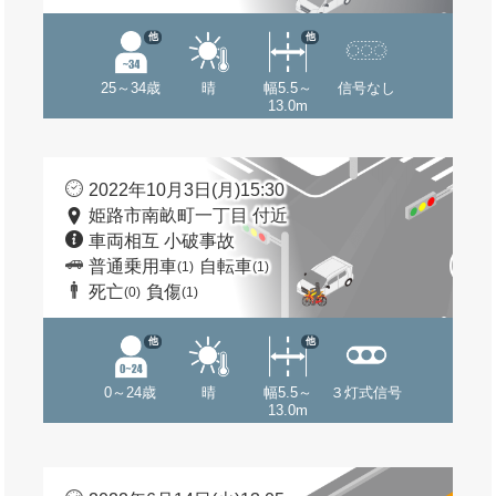
他
他
25～34歳
晴
幅5.5～
信号なし
13.0m
2022年10月3日(月)15:30
姫路市南畝町一丁目 付近
車両相互 小破事故
普通乗用車
自転車
(1)
(1)
死亡
負傷
(0)
(1)
他
他
0～24歳
晴
幅5.5～
３灯式信号
13.0m