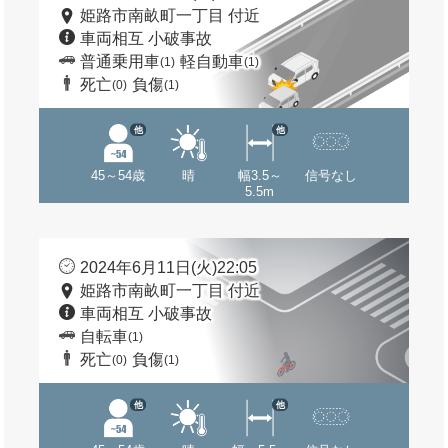
姫路市南畝町一丁目 付近
車両相互 小破事故
普通乗用車
軽自動車
(1)
(1)
死亡
負傷
(0)
(1)
他
他
45～54歳
晴
幅3.5～
信号なし
5.5m
2024年6月11日(火)22:05
姫路市南畝町一丁目 付近
車両相互 小破事故
自転車
(1)
死亡
負傷
(0)
(1)
他
他