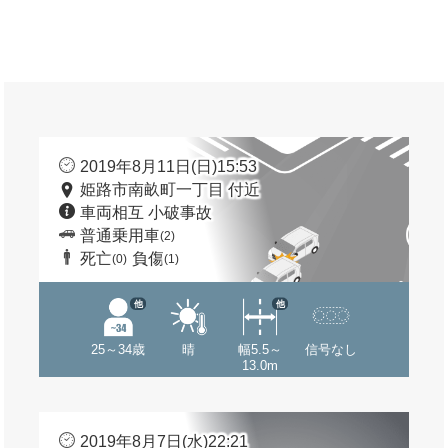
2019年8月11日(日)15:53
姫路市南畝町一丁目 付近
車両相互 小破事故
普通乗用車
(2)
死亡
負傷
(0)
(1)
他
他
25～34歳
晴
幅5.5～
信号なし
13.0m
2019年8月7日(水)22:21