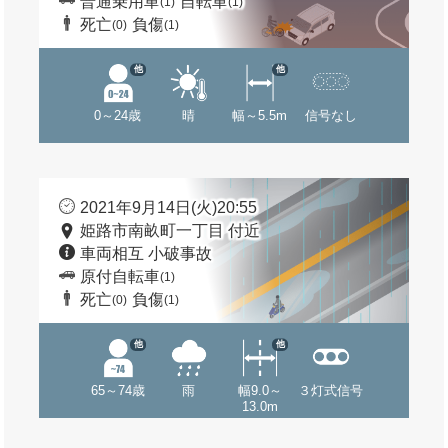
普通乗用車
自転車
(1)
(1)
死亡
負傷
(0)
(1)
他
他
0～24歳
晴
幅～5.5m
信号なし
2021年9月14日(火)20:55
姫路市南畝町一丁目 付近
車両相互 小破事故
原付自転車
(1)
死亡
負傷
(0)
(1)
他
他
65～74歳
雨
幅9.0～
３灯式信号
13.0m