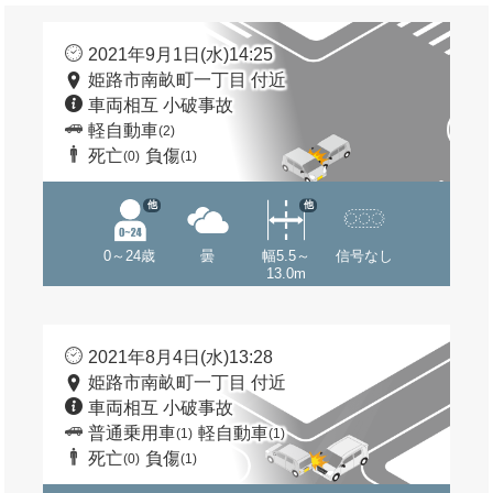
2021年9月1日(水)14:25
姫路市南畝町一丁目 付近
車両相互 小破事故
軽自動車
(2)
死亡
負傷
(0)
(1)
他
他
0～24歳
曇
幅5.5～
信号なし
13.0m
2021年8月4日(水)13:28
姫路市南畝町一丁目 付近
車両相互 小破事故
普通乗用車
軽自動車
(1)
(1)
死亡
負傷
(0)
(1)