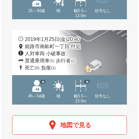
25～34歳
晴
幅5.5～
信号なし
13.0m
2019年1月25日(金)20:40
姫路市南畝町一丁目 付近
人対車両 小破事故
普通乗用車
歩行者
(1)
(1)
死亡
負傷
(0)
(1)
他
他
45～54歳
晴
幅5.5～
信号なし
13.0m
地図で見る