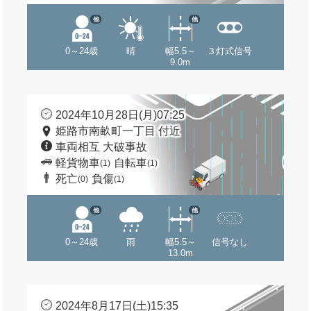
他
他
0～24歳
晴
幅5.5～
３灯式信号
9.0m
2024年10月28日(月)07:25
姫路市南畝町一丁目 付近
車両相互 大破事故
軽貨物車
自転車
(1)
(1)
死亡
負傷
(0)
(1)
他
他
0～24歳
雨
幅5.5～
信号なし
13.0m
2024年8月17日(土)15:35