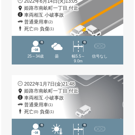
2022年6月14日(火)13:05
姫路市南畝町一丁目 付近
車両相互 小破事故
普通乗用車
(2)
死亡
負傷
(0)
(1)
他
他
25～34歳
曇
幅5.5～
信号なし
9.0m
2022年1月7日(金)21:48
姫路市南畝町一丁目 付近
車両相互 小破事故
普通乗用車
(1)
死亡
負傷
(0)
(1)
他
他