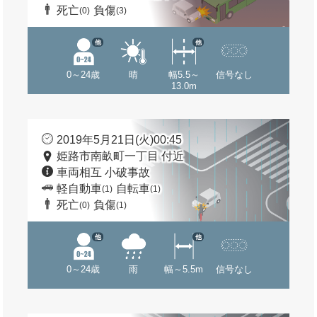
死亡
負傷
(0)
(3)
他
他
0～24歳
晴
幅5.5～
信号なし
13.0m
2019年5月21日(火)00:45
姫路市南畝町一丁目 付近
車両相互 小破事故
軽自動車
自転車
(1)
(1)
死亡
負傷
(0)
(1)
他
他
0～24歳
雨
幅～5.5m
信号なし