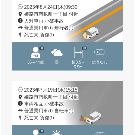
2023年8月24日(木)09:30
姫路市南畝町一丁目 付近
人対車両 小破事故
普通乗用車
歩行者
(1)
(1)
死亡
負傷
(0)
(1)
他
他
35～44歳
曇
幅3.5～
信号なし
5.5m
2023年7月19日(水)15:15
姫路市南畝町一丁目 付近
車両相互 小破事故
普通乗用車
自転車
(1)
(1)
死亡
負傷
(0)
(1)
他