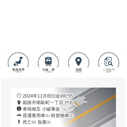
都道府県
沿線・駅
地図
こだわり
で探す
で探す
で探す
条件
2024年11月8日(金)00:55
姫路市南畝町一丁目 付近
車両相互 小破事故
普通乗用車
軽貨物車
(1)
(1)
死亡
負傷
(0)
(1)