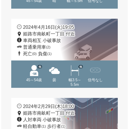
45～54歳
晴
幅～5.5m
信号なし
2024年4月16日(火)19:05
姫路市南畝町一丁目 付近
車両相互 小破事故
普通乗用車
(2)
死亡
負傷
(0)
(1)
他
他
45～54歳
曇
幅3.5～
信号なし
5.5m
2024年2月29日(木)18:00
姫路市南畝町一丁目 付近
人対車両 小破事故
軽自動車
歩行者
(1)
(1)