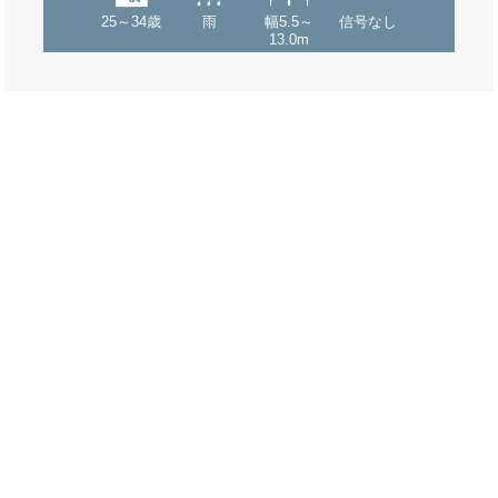
25～34歳
雨
幅5.5～
信号なし
13.0m