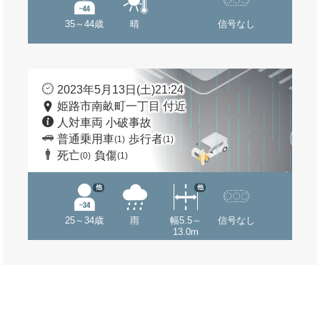
35～44歳
晴
信号なし
2023年5月13日(土)21:24
姫路市南畝町一丁目 付近
人対車両 小破事故
普通乗用車
歩行者
(1)
(1)
死亡
負傷
(0)
(1)
他
他
25～34歳
雨
幅5.5～
信号なし
13.0m