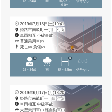
45～54歳
晴
幅5.5～
信号なし
9.0m
2019年7月13日(土)19:41
姫路市南畝町一丁目 付近
車両相互 小破事故
普通乗用車
(2)
死亡
負傷
(0)
(2)
他
他
25～34歳
雨
幅～5.5m
信号なし
2019年6月17日(月)18:20
姫路市南畝町一丁目 付近
車両相互 中破事故
大型乗用車
軽自動車
(1)
(1)