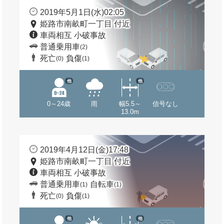
2019年5月1日(水)02:05
姫路市南畝町一丁目 付近
車両相互 小破事故
普通乗用車
(2)
死亡
負傷
(0)
(1)
他
他
0～24歳
雨
幅5.5～
信号なし
13.0m
2019年4月12日(金)17:48
姫路市南畝町一丁目 付近
車両相互 小破事故
普通乗用車
自転車
(1)
(1)
死亡
負傷
(0)
(1)
他
他