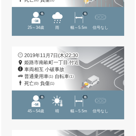
(0)
(1)
他
他
25～34歳
雨
幅～5.5m
信号なし
2019年11月7日(木)22:30
姫路市南畝町一丁目 付近
車両相互 小破事故
普通乗用車
自転車
(1)
(1)
死亡
負傷
(0)
(1)
他
他
45～54歳
晴
幅～5.5m
信号なし