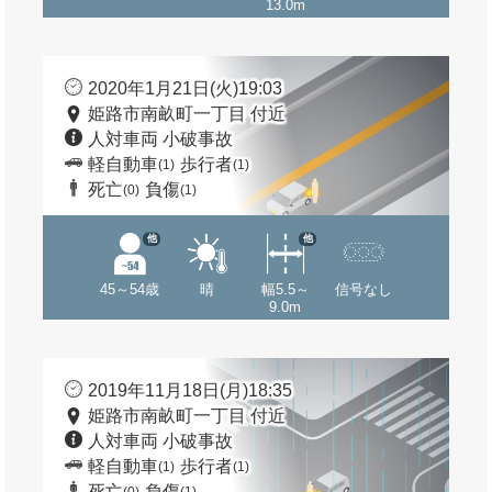
13.0m
2020年1月21日(火)19:03
姫路市南畝町一丁目 付近
人対車両 小破事故
軽自動車
歩行者
(1)
(1)
死亡
負傷
(0)
(1)
他
他
45～54歳
晴
幅5.5～
信号なし
9.0m
2019年11月18日(月)18:35
姫路市南畝町一丁目 付近
人対車両 小破事故
軽自動車
歩行者
(1)
(1)
死亡
負傷