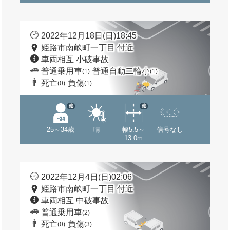
2022年12月18日(日)18:45
姫路市南畝町一丁目 付近
車両相互 小破事故
普通乗用車
普通自動二輪小
(1)
(1)
死亡
負傷
(0)
(1)
他
他
25～34歳
晴
幅5.5～
信号なし
13.0m
2022年12月4日(日)02:06
姫路市南畝町一丁目 付近
車両相互 中破事故
普通乗用車
(2)
死亡
負傷
(0)
(3)