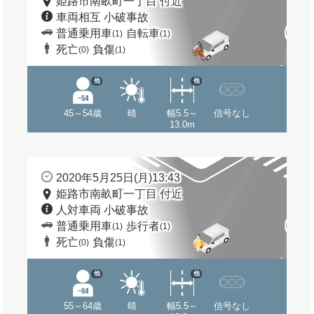
姫路市南畝町一丁目 付近
車両相互 小破事故
普通乗用車
自転車
(1)
(1)
死亡
負傷
(0)
(1)
他
他
45～54歳
晴
幅5.5～
信号なし
13.0m
2020年5月25日(月)13:43
姫路市南畝町一丁目 付近
人対車両 小破事故
普通乗用車
歩行者
(1)
(1)
死亡
負傷
(0)
(1)
他
他
55～64歳
晴
幅5.5～
信号なし