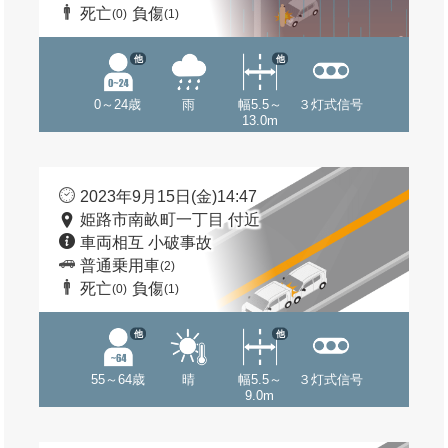
死亡
負傷
(0)
(1)
他
他
0～24歳
雨
幅5.5～
３灯式信号
13.0m
2023年9月15日(金)14:47
姫路市南畝町一丁目 付近
車両相互 小破事故
普通乗用車
(2)
死亡
負傷
(0)
(1)
他
他
55～64歳
晴
幅5.5～
３灯式信号
9.0m