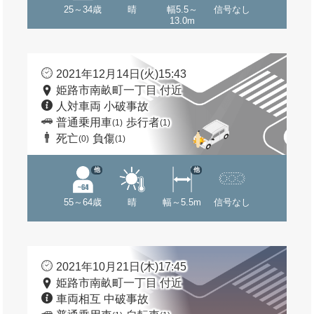
25～34歳
晴
幅5.5～
信号なし
13.0m
2021年12月14日(火)15:43
姫路市南畝町一丁目 付近
人対車両 小破事故
普通乗用車
歩行者
(1)
(1)
死亡
負傷
(0)
(1)
他
他
55～64歳
晴
幅～5.5m
信号なし
2021年10月21日(木)17:45
姫路市南畝町一丁目 付近
車両相互 中破事故