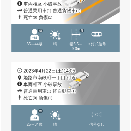
車両相互 小破事故
普通乗用車
普通貨物車
(1)
(1)
死亡
負傷
(0)
(1)
他
他
35～44歳
晴
幅5.5～
３灯式信号
9.0m
2023年4月22日(土)14:05
姫路市南畝町一丁目 付近
車両相互 小破事故
普通乗用車
軽自動車
(1)
(1)
死亡
負傷
(0)
(1)
他
25～34歳
晴
信号なし