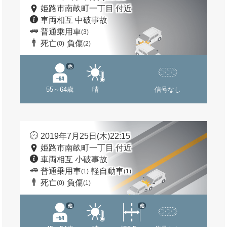
姫路市南畝町一丁目 付近
車両相互 中破事故
普通乗用車
(3)
死亡
負傷
(0)
(2)
他
55～64歳
晴
信号なし
2019年7月25日(木)22:15
姫路市南畝町一丁目 付近
車両相互 小破事故
普通乗用車
軽自動車
(1)
(1)
死亡
負傷
(0)
(1)
他
他