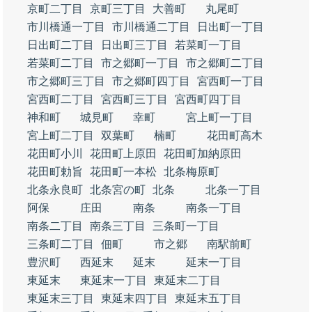
京町二丁目
京町三丁目
大善町
丸尾町
市川橋通一丁目
市川橋通二丁目
日出町一丁目
日出町二丁目
日出町三丁目
若菜町一丁目
若菜町二丁目
市之郷町一丁目
市之郷町二丁目
市之郷町三丁目
市之郷町四丁目
宮西町一丁目
宮西町二丁目
宮西町三丁目
宮西町四丁目
神和町
城見町
幸町
宮上町一丁目
宮上町二丁目
双葉町
楠町
花田町高木
花田町小川
花田町上原田
花田町加納原田
花田町勅旨
花田町一本松
北条梅原町
北条永良町
北条宮の町
北条
北条一丁目
阿保
庄田
南条
南条一丁目
南条二丁目
南条三丁目
三条町一丁目
三条町二丁目
佃町
市之郷
南駅前町
豊沢町
西延末
延末
延末一丁目
東延末
東延末一丁目
東延末二丁目
東延末三丁目
東延末四丁目
東延末五丁目