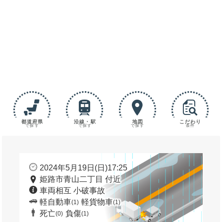
都道府県
沿線・駅
地図
こだわり
で探す
で探す
で探す
条件
2024年5月19日(日)17:25
姫路市青山二丁目 付近
車両相互 小破事故
軽自動車
軽貨物車
(1)
(1)
死亡
負傷
(0)
(1)