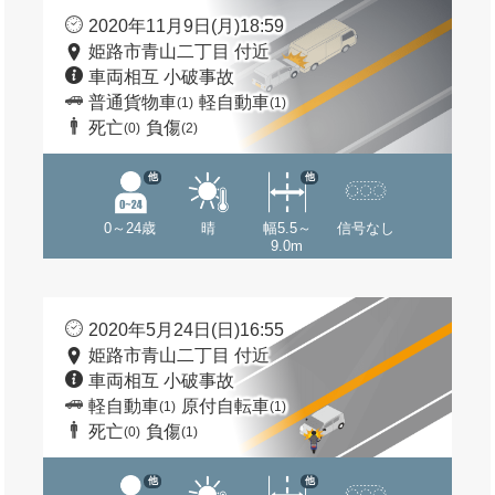
2020年11月9日(月)18:59
姫路市青山二丁目 付近
車両相互 小破事故
普通貨物車
軽自動車
(1)
(1)
死亡
負傷
(0)
(2)
他
他
0～24歳
晴
幅5.5～
信号なし
9.0m
2020年5月24日(日)16:55
姫路市青山二丁目 付近
車両相互 小破事故
軽自動車
原付自転車
(1)
(1)
死亡
負傷
(0)
(1)
他
他