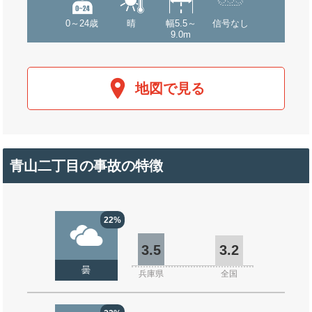
0～24歳
晴
幅5.5～
信号なし
9.0m
地図で見る
青山二丁目の事故の特徴
22%
3.5
3.2
曇
兵庫県
全国