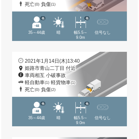
死亡
負傷
(0)
(1)
他
他
35～44歳
晴
幅5.5～
信号なし
9.0m
2021年1月14日(木)13:40
姫路市青山二丁目 付近
車両相互 小破事故
軽自動車
軽貨物車
(1)
(1)
死亡
負傷
(0)
(2)
他
他
35～44歳
晴
幅5.5～
信号なし
9.0m