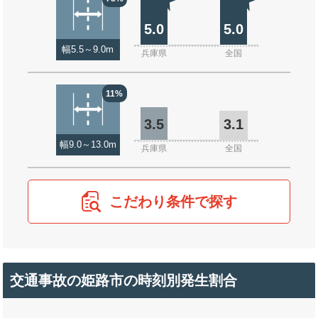
5.0
5.0
幅5.5～9.0m
兵庫県
全国
11%
3.5
3.1
幅9.0～13.0m
兵庫県
全国
こだわり条件で探す
交通事故の姫路市の時刻別発生割合