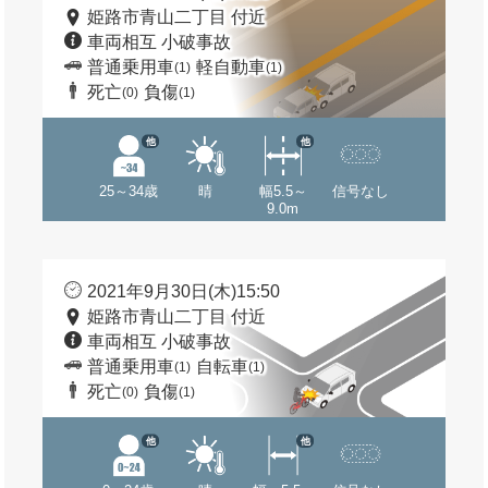
姫路市青山二丁目 付近
車両相互 小破事故
普通乗用車
軽自動車
(1)
(1)
死亡
負傷
(0)
(1)
他
他
25～34歳
晴
幅5.5～
信号なし
9.0m
2021年9月30日(木)15:50
姫路市青山二丁目 付近
車両相互 小破事故
普通乗用車
自転車
(1)
(1)
死亡
負傷
(0)
(1)
他
他