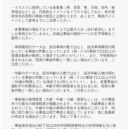
・イラストに使用している各要素（車、背景、車、天候、信号、衝
突地点など）は、代表的なイメージをイラスト化しており、色や形
状等含め現実の事故の状況とは異なります。あくまで、事故のイメ
ージとして参考までにご活用ください。
・多重事故の場合でもイラスト上では最大２台（歩行者含む）まで
しか表現されていません。詳細は事故の個別ページの文字情報をご
参照ください。
・車両種別のデータは、該当車両の数ではなく、該当車両種別の関
わっている事故の件数となっています（例：1つの事故で2台以上の
普通自動車が衝突した場合でも1件とカウント）。また、不明車両が
含まれるため、現実の事故件数と一致しない場合がございます。ご
注意ください。
・年齢のデータは、該当年齢の人数ではなく、該当年齢人物の関わ
っている事故の件数となっています（例：1つの事故で2人以上の25
～34歳が関係している場合でも1件とカウント）。また、多重事故の
運転手や同乗者など、年齢不明の関係者も含まれるため、現実の事
故件数と一致しない場合がございます。ご注意ください。
・事故毎の損壊程度（大破・中破・小破・損害なし）は、その事故
内での最大の損壊程度が掲載されます。そのため、大破事故と表示
されていても、中破や小破の車両が存在する場合がございます。同
様に死亡者のいる事故は死亡事故と表記していますが、他に負傷者
が存在する場合がございます。予めご了承ください。
・事故発生地点の町丁目は2020年国勢調査時点の住所情報を元に推