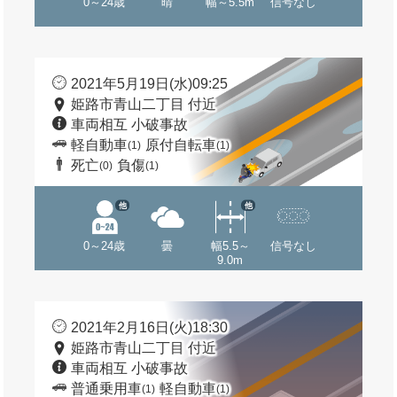
0～24歳
晴
幅～5.5m
信号なし
2021年5月19日(水)09:25
姫路市青山二丁目 付近
車両相互 小破事故
軽自動車
原付自転車
(1)
(1)
死亡
負傷
(0)
(1)
他
他
0～24歳
曇
幅5.5～
信号なし
9.0m
2021年2月16日(火)18:30
姫路市青山二丁目 付近
車両相互 小破事故
普通乗用車
軽自動車
(1)
(1)