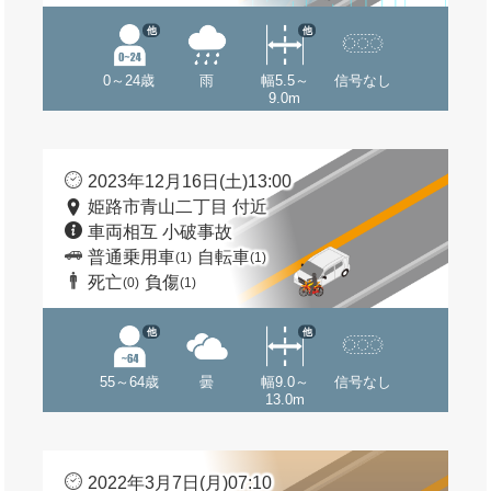
他
他
0～24歳
雨
幅5.5～
信号なし
9.0m
2023年12月16日(土)13:00
姫路市青山二丁目 付近
車両相互 小破事故
普通乗用車
自転車
(1)
(1)
死亡
負傷
(0)
(1)
他
他
55～64歳
曇
幅9.0～
信号なし
13.0m
2022年3月7日(月)07:10