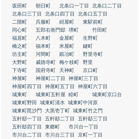
坂田町
朝日町
北条口一丁目
北条口二丁目
北条口三丁目
北条口四丁目
北条口五丁目
二階町
呉服町
紺屋町
東駅前町
同心町
五郎右衛門邸
堺町
竹田町
福居町
八木町
金屋町
生野町
橋之町
福本町
米屋町
鍵町
坊主町
河間町
鍛冶町
野里寺町
大野町
威徳寺町
梅ケ枝町
野里
下寺町
国府寺町
天神町
京口町
神屋町
神屋町二丁目
神屋町三丁目
神屋町四丁目
神屋町五丁目
神屋町六丁目
城東町
城東町五軒屋
睦町
城東町京口台
城東町野田
城東町清水
城東町中河原
城東町毘沙門
大黒壱丁町
城東町竹之門
五軒邸一丁目
五軒邸二丁目
五軒邸三丁目
五軒邸四丁目
東郷町
市川台一丁目
市川台二丁目
市川台三丁目
京町一丁目