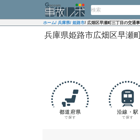
ホーム
/ 兵庫県
/ 姫路市
/ 広畑区早瀬町三丁目の交通
兵庫県姫路市広畑区早瀬
都道府県
沿線・駅
で探す
で探す