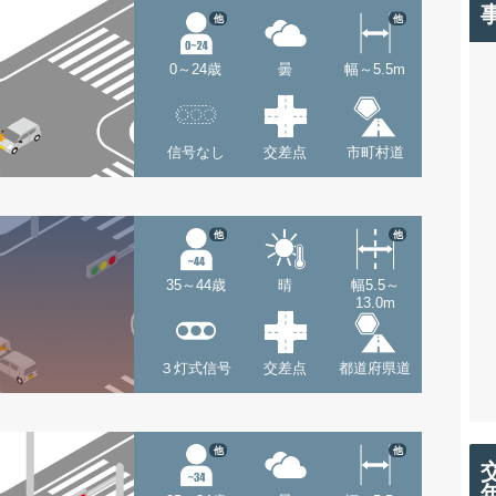
他
他
0～24歳
曇
幅～5.5m
信号なし
交差点
市町村道
他
他
35～44歳
晴
幅5.5～
13.0m
３灯式信号
交差点
都道府県道
他
他