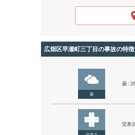
広畑区早瀬町三丁目の事故の特徴
曇 : 2
曇
交差点 
交差点