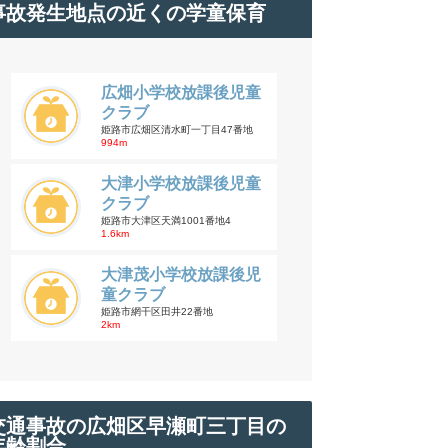
事故発生地点の近くの学童保育
広畑小学校放課後児童
クラブ
姫路市広畑区清水町一丁目47番地
994m
大津小学校放課後児童
クラブ
姫路市大津区天満1001番地4
1.6km
大津茂小学校放課後児
童クラブ
姫路市網干区田井22番地
2km
交通事故の広畑区早瀬町三丁目の
年齢割合