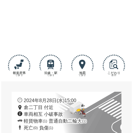
都道府県
沿線・駅
地図
こだわり
で探す
で探す
で探す
条件
2024年8月28日(水)15:00
倉二丁目 付近
車両相互 小破事故
軽貨物車
普通自動二輪大
(1)
(1)
死亡
負傷
(0)
(1)