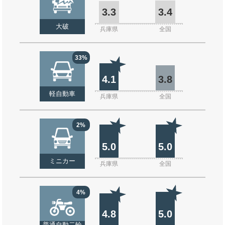
3.3
3.4
大破
兵庫県
全国
33%
4.1
3.8
軽自動車
兵庫県
全国
2%
5.0
5.0
ミニカー
兵庫県
全国
4%
4.8
5.0