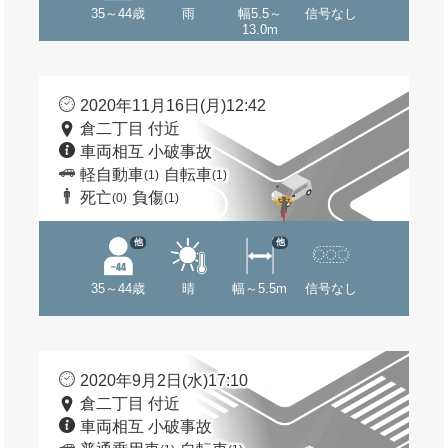
35～44歳
雨
幅5.5～
信号なし
13.0m
2020年11月16日(月)12:42
倉二丁目 付近
車両相互 小破事故
軽自動車
自転車
(1)
(1)
死亡
負傷
(0)
(1)
他
他
35～44歳
晴
幅～5.5m
信号なし
2020年9月2日(水)17:10
倉二丁目 付近
車両相互 小破事故