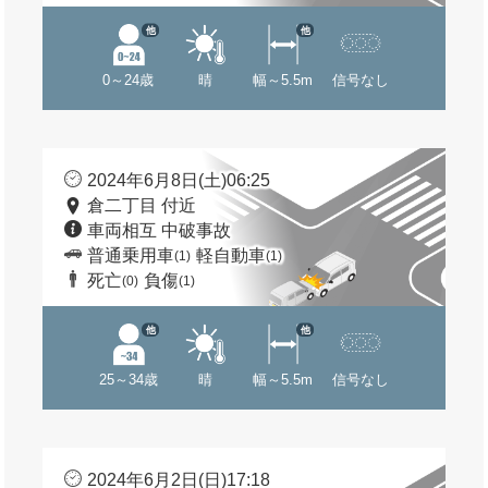
他
他
0～24歳
晴
幅～5.5m
信号なし
2024年6月8日(土)06:25
倉二丁目 付近
車両相互 中破事故
普通乗用車
軽自動車
(1)
(1)
死亡
負傷
(0)
(1)
他
他
25～34歳
晴
幅～5.5m
信号なし
2024年6月2日(日)17:18