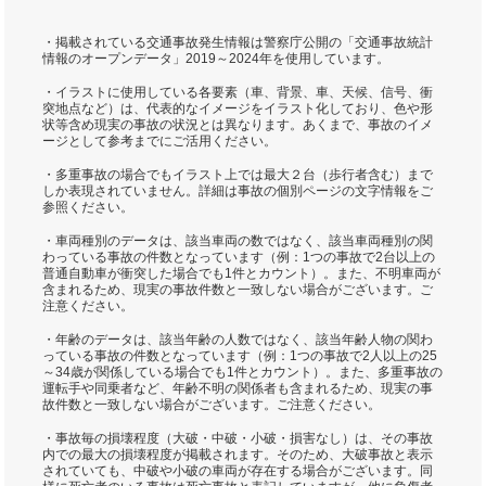
・掲載されている交通事故発生情報は警察庁公開の「交通事故統計
情報のオープンデータ」2019～2024年を使用しています。
・イラストに使用している各要素（車、背景、車、天候、信号、衝
突地点など）は、代表的なイメージをイラスト化しており、色や形
状等含め現実の事故の状況とは異なります。あくまで、事故のイメ
ージとして参考までにご活用ください。
・多重事故の場合でもイラスト上では最大２台（歩行者含む）まで
しか表現されていません。詳細は事故の個別ページの文字情報をご
参照ください。
・車両種別のデータは、該当車両の数ではなく、該当車両種別の関
わっている事故の件数となっています（例：1つの事故で2台以上の
普通自動車が衝突した場合でも1件とカウント）。また、不明車両が
含まれるため、現実の事故件数と一致しない場合がございます。ご
注意ください。
・年齢のデータは、該当年齢の人数ではなく、該当年齢人物の関わ
っている事故の件数となっています（例：1つの事故で2人以上の25
～34歳が関係している場合でも1件とカウント）。また、多重事故の
運転手や同乗者など、年齢不明の関係者も含まれるため、現実の事
故件数と一致しない場合がございます。ご注意ください。
・事故毎の損壊程度（大破・中破・小破・損害なし）は、その事故
内での最大の損壊程度が掲載されます。そのため、大破事故と表示
されていても、中破や小破の車両が存在する場合がございます。同