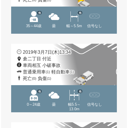
(0)
(1)
他
他
35～44歳
曇
幅～5.5m
信号なし
2019年3月7日(木)13:34
倉二丁目 付近
車両相互 小破事故
普通乗用車
軽自動車
(1)
(1)
死亡
負傷
(0)
(1)
他
他
0～24歳
曇
幅5.5～
信号なし
13.0m