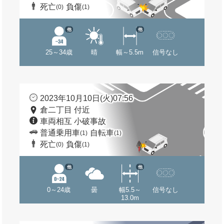
死亡
負傷
(0)
(1)
他
他
25～34歳
晴
幅～5.5m
信号なし
2023年10月10日(火)07:56
倉二丁目 付近
車両相互 小破事故
普通乗用車
自転車
(1)
(1)
死亡
負傷
(0)
(1)
他
他
0～24歳
曇
幅5.5～
信号なし
13.0m