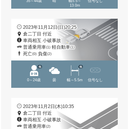
35～44歳
晴
幅5.5～
信号なし
13.0m
2023年11月12日(日)20:25
倉二丁目 付近
車両相互 小破事故
普通乗用車
軽自動車
(1)
(1)
死亡
負傷
(0)
(2)
他
他
0～24歳
曇
幅～5.5m
信号なし
2023年11月2日(木)10:35
倉二丁目 付近
車両相互 小破事故
普通乗用車
(2)