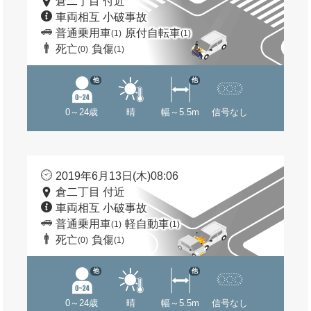
倉二丁目 付近
車両相互 小破事故
普通乗用車
原付自転車
(1)
(1)
死亡
負傷
(0)
(1)
他
他
0～24歳
晴
幅～5.5m
信号なし
2019年6月13日(木)08:06
倉二丁目 付近
車両相互 小破事故
普通乗用車
軽自動車
(1)
(1)
死亡
負傷
(0)
(1)
他
他
0～24歳
晴
幅～5.5m
信号なし