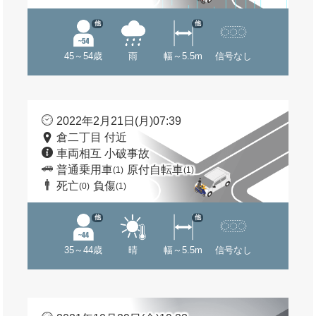
他
他
45～54歳
雨
幅～5.5m
信号なし
2022年2月21日(月)07:39
倉二丁目 付近
車両相互 小破事故
普通乗用車
原付自転車
(1)
(1)
死亡
負傷
(0)
(1)
他
他
35～44歳
晴
幅～5.5m
信号なし