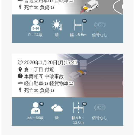
普通乗用車
自転車
(1)
(1)
死亡
負傷
(0)
(1)
他
他
0～24歳
晴
幅～5.5m
信号なし
2020年1月20日(月)17:41
倉二丁目 付近
車両相互 中破事故
軽自動車
軽貨物車
(1)
(1)
死亡
負傷
(0)
(1)
他
他
55～64歳
曇
幅5.5～
信号なし
13.0m