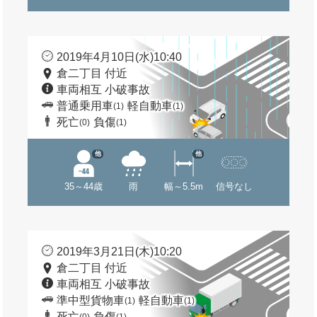
2019年4月10日(水)10:40
倉二丁目 付近
車両相互 小破事故
普通乗用車
軽自動車
(1)
(1)
死亡
負傷
(0)
(1)
他
他
35～44歳
雨
幅～5.5m
信号なし
2019年3月21日(木)10:20
倉二丁目 付近
車両相互 小破事故
準中型貨物車
軽自動車
(1)
(1)
死亡
負傷