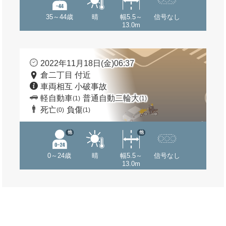
35～44歳
晴
幅5.5～
信号なし
13.0m
2022年11月18日(金)06:37
倉二丁目 付近
車両相互 小破事故
軽自動車
普通自動二輪大
(1)
(1)
死亡
負傷
(0)
(1)
他
他
0～24歳
晴
幅5.5～
信号なし
13.0m