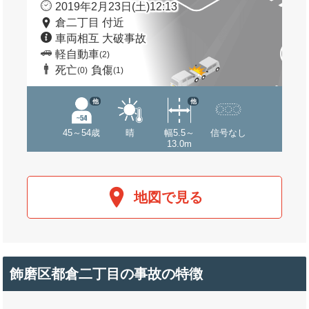
2019年2月23日(土)12:13
倉二丁目 付近
車両相互 大破事故
軽自動車
(2)
死亡
負傷
(0)
(1)
他
他
45～54歳
晴
幅5.5～
信号なし
13.0m
地図で見る
飾磨区都倉二丁目の事故の特徴