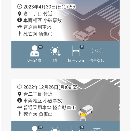
2023年4月30日(日)17:55
倉二丁目 付近
車両相互 小破事故
普通乗用車
(2)
死亡
負傷
(0)
(1)
他
他
0～24歳
晴
幅～5.5m
信号なし
2022年12月26日(月)09:55
倉二丁目 付近
車両相互 小破事故
普通乗用車
軽自動車
(1)
(1)
死亡
負傷
(0)
(1)
他
他