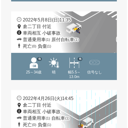
2022年5月8日(日)11:35
倉二丁目 付近
車両相互 小破事故
普通乗用車
原付自転車
(1)
(1)
死亡
負傷
(0)
(1)
他
他
25～34歳
晴
幅5.5～
信号なし
13.0m
2022年4月26日(火)14:45
倉二丁目 付近
車両相互 小破事故
普通乗用車
自転車
(1)
(1)
死亡
負傷
(0)
(1)