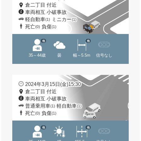
倉二丁目 付近
車両相互 小破事故
軽自動車
ミニカー
(1)
(1)
死亡
負傷
(0)
(1)
他
他
35～44歳
曇
幅～5.5m
信号なし
2024年3月15日(金)15:30
倉二丁目 付近
車両相互 小破事故
普通乗用車
軽自動車
(1)
(1)
死亡
負傷
(0)
(1)
他
他