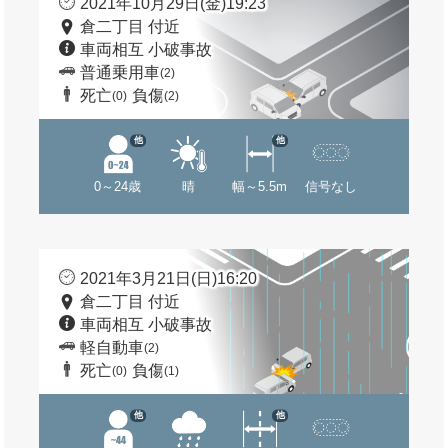
2021年10月29日(金)19:23
倉二丁目 付近
車両相互 小破事故
普通乗用車
(2)
死亡
負傷
(0)
(2)
他
他
0～24歳
晴
幅～5.5m
信号なし
2021年3月21日(日)16:20
倉二丁目 付近
車両相互 小破事故
軽自動車
(2)
死亡
負傷
(0)
(1)
他
他