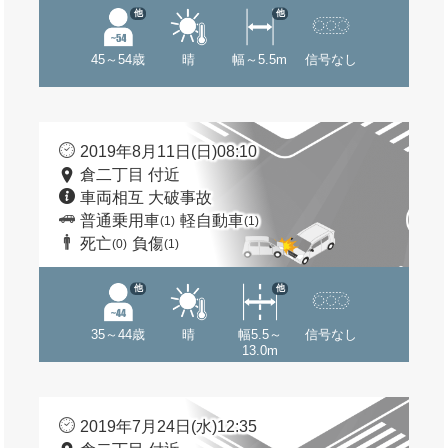
他
他
45～54歳
晴
幅～5.5m
信号なし
2019年8月11日(日)08:10
倉二丁目 付近
車両相互 大破事故
普通乗用車
軽自動車
(1)
(1)
死亡
負傷
(0)
(1)
他
他
35～44歳
晴
幅5.5～
信号なし
13.0m
2019年7月24日(水)12:35