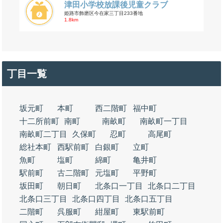
津田小学校放課後児童クラブ
姫路市飾磨区今在家三丁目233番地
1.8km
丁目一覧
坂元町
本町
西二階町
福中町
十二所前町
南町
南畝町
南畝町一丁目
南畝町二丁目
久保町
忍町
高尾町
総社本町
西駅前町
白銀町
立町
魚町
塩町
綿町
亀井町
駅前町
古二階町
元塩町
平野町
坂田町
朝日町
北条口一丁目
北条口二丁目
北条口三丁目
北条口四丁目
北条口五丁目
二階町
呉服町
紺屋町
東駅前町