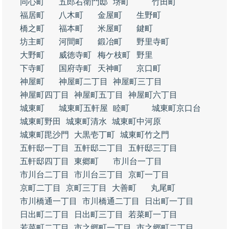
同心町
五郎右衛門邸
堺町
竹田町
福居町
八木町
金屋町
生野町
橋之町
福本町
米屋町
鍵町
坊主町
河間町
鍛冶町
野里寺町
大野町
威徳寺町
梅ケ枝町
野里
下寺町
国府寺町
天神町
京口町
神屋町
神屋町二丁目
神屋町三丁目
神屋町四丁目
神屋町五丁目
神屋町六丁目
城東町
城東町五軒屋
睦町
城東町京口台
城東町野田
城東町清水
城東町中河原
城東町毘沙門
大黒壱丁町
城東町竹之門
五軒邸一丁目
五軒邸二丁目
五軒邸三丁目
五軒邸四丁目
東郷町
市川台一丁目
市川台二丁目
市川台三丁目
京町一丁目
京町二丁目
京町三丁目
大善町
丸尾町
市川橋通一丁目
市川橋通二丁目
日出町一丁目
日出町二丁目
日出町三丁目
若菜町一丁目
若菜町二丁目
市之郷町一丁目
市之郷町二丁目