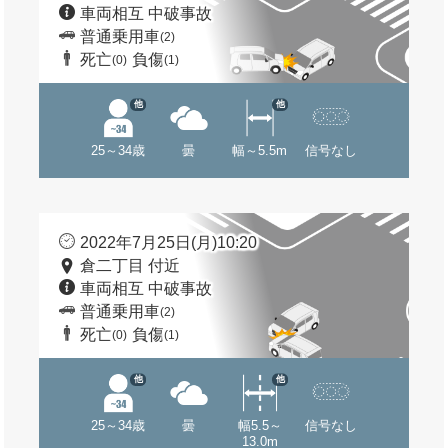
車両相互 中破事故
普通乗用車
(2)
死亡
負傷
(0)
(1)
他
他
25～34歳
曇
幅～5.5m
信号なし
2022年7月25日(月)10:20
倉二丁目 付近
車両相互 中破事故
普通乗用車
(2)
死亡
負傷
(0)
(1)
他
他
25～34歳
曇
幅5.5～
信号なし
13.0m