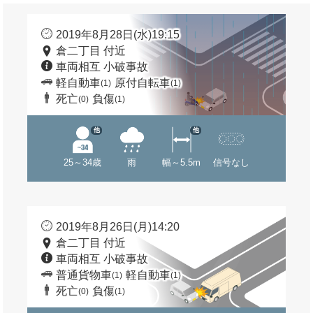
2019年8月28日(水)19:15
倉二丁目 付近
車両相互 小破事故
軽自動車
原付自転車
(1)
(1)
死亡
負傷
(0)
(1)
他
他
25～34歳
雨
幅～5.5m
信号なし
2019年8月26日(月)14:20
倉二丁目 付近
車両相互 小破事故
普通貨物車
軽自動車
(1)
(1)
死亡
負傷
(0)
(1)