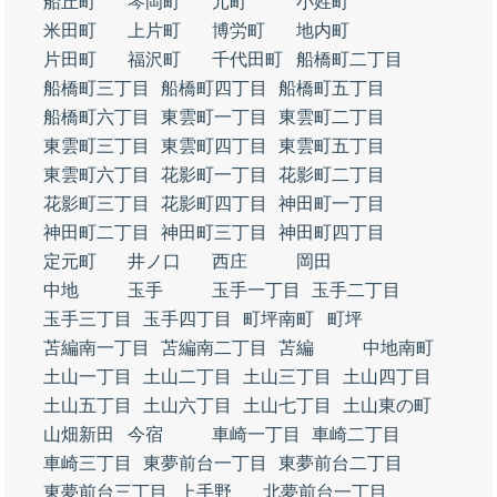
船丘町
琴岡町
元町
小姓町
米田町
上片町
博労町
地内町
片田町
福沢町
千代田町
船橋町二丁目
船橋町三丁目
船橋町四丁目
船橋町五丁目
船橋町六丁目
東雲町一丁目
東雲町二丁目
東雲町三丁目
東雲町四丁目
東雲町五丁目
東雲町六丁目
花影町一丁目
花影町二丁目
花影町三丁目
花影町四丁目
神田町一丁目
神田町二丁目
神田町三丁目
神田町四丁目
定元町
井ノ口
西庄
岡田
中地
玉手
玉手一丁目
玉手二丁目
玉手三丁目
玉手四丁目
町坪南町
町坪
苫編南一丁目
苫編南二丁目
苫編
中地南町
土山一丁目
土山二丁目
土山三丁目
土山四丁目
土山五丁目
土山六丁目
土山七丁目
土山東の町
山畑新田
今宿
車崎一丁目
車崎二丁目
車崎三丁目
東夢前台一丁目
東夢前台二丁目
東夢前台三丁目
上手野
北夢前台一丁目