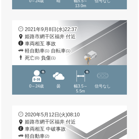
0～24歳
晴
幅5.5～
信号なし
13.0m
2021年9月8日(水)22:37
姫路市網干区福井 付近
車両相互 事故
軽自動車
自転車
(1)
(1)
死亡
負傷
(0)
(1)
他
他
0～24歳
曇
幅3.5～
信号なし
5.5m
2020年5月12日(火)08:10
姫路市網干区福井 付近
車両相互 中破事故
軽自動車
(2)