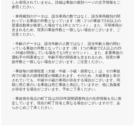
しか表現されていません。詳細は事故の個別ページの文字情報をご
参照ください。
・車両種別のデータは、該当車両の数ではなく、該当車両種別の関
わっている事故の件数となっています（例：1つの事故で2台以上の
普通自動車が衝突した場合でも1件とカウント）。また、不明車両が
含まれるため、現実の事故件数と一致しない場合がございます。ご
注意ください。
・年齢のデータは、該当年齢の人数ではなく、該当年齢人物の関わ
っている事故の件数となっています（例：1つの事故で2人以上の25
～34歳が関係している場合でも1件とカウント）。また、多重事故の
運転手や同乗者など、年齢不明の関係者も含まれるため、現実の事
故件数と一致しない場合がございます。ご注意ください。
・事故毎の損壊程度（大破・中破・小破・損害なし）は、その事故
内での最大の損壊程度が掲載されます。そのため、大破事故と表示
されていても、中破や小破の車両が存在する場合がございます。同
様に死亡者のいる事故は死亡事故と表記していますが、他に負傷者
が存在する場合がございます。予めご了承ください。
・事故発生地点の町丁目は2020年国勢調査時点の住所情報を元に推
定しています。現在の町丁目名と異なる場合がございますので、あ
らかじめご了承ください。