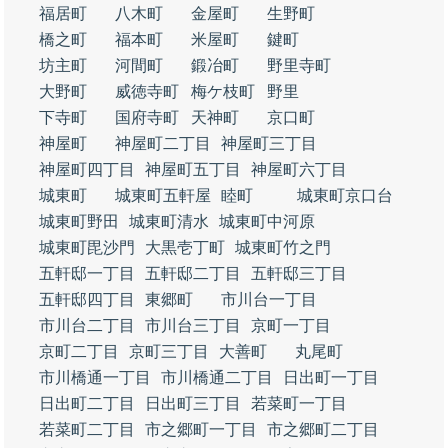
福居町
八木町
金屋町
生野町
橋之町
福本町
米屋町
鍵町
坊主町
河間町
鍛冶町
野里寺町
大野町
威徳寺町
梅ケ枝町
野里
下寺町
国府寺町
天神町
京口町
神屋町
神屋町二丁目
神屋町三丁目
神屋町四丁目
神屋町五丁目
神屋町六丁目
城東町
城東町五軒屋
睦町
城東町京口台
城東町野田
城東町清水
城東町中河原
城東町毘沙門
大黒壱丁町
城東町竹之門
五軒邸一丁目
五軒邸二丁目
五軒邸三丁目
五軒邸四丁目
東郷町
市川台一丁目
市川台二丁目
市川台三丁目
京町一丁目
京町二丁目
京町三丁目
大善町
丸尾町
市川橋通一丁目
市川橋通二丁目
日出町一丁目
日出町二丁目
日出町三丁目
若菜町一丁目
若菜町二丁目
市之郷町一丁目
市之郷町二丁目