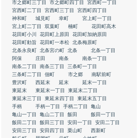
市之郷町三丁目
市之郷町四丁目
宮西町一丁目
宮西町二丁目
宮西町三丁目
宮西町四丁目
神和町
城見町
幸町
宮上町一丁目
宮上町二丁目
双葉町
楠町
花田町高木
花田町小川
花田町上原田
花田町加納原田
花田町勅旨
花田町一本松
北条梅原町
北条永良町
北条宮の町
北条
北条一丁目
阿保
庄田
南条
南条一丁目
南条二丁目
南条三丁目
三条町一丁目
三条町二丁目
佃町
市之郷
南駅前町
豊沢町
西延末
延末
延末一丁目
東延末
東延末一丁目
東延末二丁目
東延末三丁目
東延末四丁目
東延末五丁目
手柄
手柄一丁目
手柄二丁目
亀山
亀山一丁目
亀山二丁目
飯田
飯田一丁目
飯田二丁目
飯田三丁目
安田一丁目
安田二丁目
安田三丁目
安田四丁目
栗山町
西新町