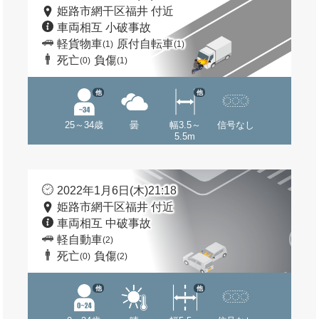
姫路市網干区福井 付近
車両相互 小破事故
軽貨物車
原付自転車
(1)
(1)
死亡
負傷
(0)
(1)
他
他
25～34歳
曇
幅3.5～
信号なし
5.5m
2022年1月6日(木)21:18
姫路市網干区福井 付近
車両相互 中破事故
軽自動車
(2)
死亡
負傷
(0)
(2)
他
他