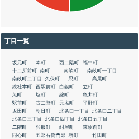
丁目一覧
坂元町
本町
西二階町
福中町
十二所前町
南町
南畝町
南畝町一丁目
南畝町二丁目
久保町
忍町
高尾町
総社本町
西駅前町
白銀町
立町
魚町
塩町
綿町
亀井町
駅前町
古二階町
元塩町
平野町
坂田町
朝日町
北条口一丁目
北条口二丁目
北条口三丁目
北条口四丁目
北条口五丁目
二階町
呉服町
紺屋町
東駅前町
同心町
五郎右衛門邸
堺町
竹田町