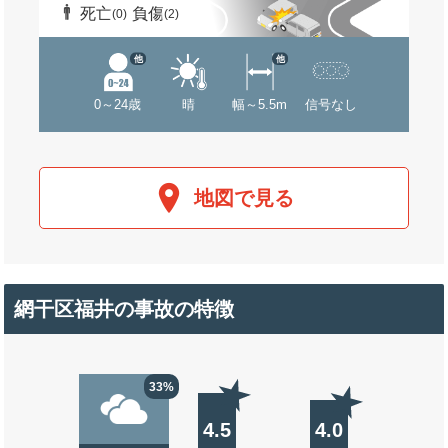
死亡
負傷
(0)
(2)
他
他
0～24歳
晴
幅～5.5m
信号なし
地図で見る
網干区福井の事故の特徴
33%
4.5
4.0