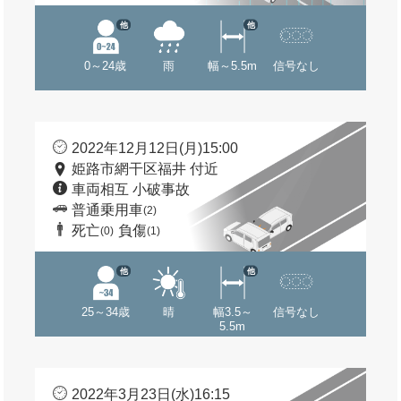
他
他
0～24歳
雨
幅～5.5m
信号なし
2022年12月12日(月)15:00
姫路市網干区福井 付近
車両相互 小破事故
普通乗用車
(2)
死亡
負傷
(0)
(1)
他
他
25～34歳
晴
幅3.5～
信号なし
5.5m
2022年3月23日(水)16:15