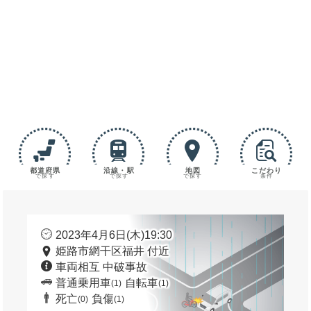
都道府県
沿線・駅
地図
こだわり
で探す
で探す
で探す
条件
2023年4月6日(木)19:30
姫路市網干区福井 付近
車両相互 中破事故
普通乗用車
自転車
(1)
(1)
死亡
負傷
(0)
(1)