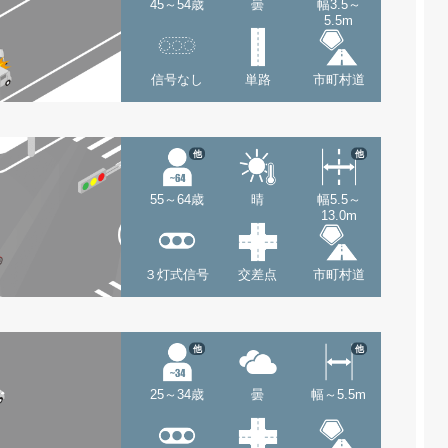
45～54歳
曇
幅3.5～
5.5m
信号なし
単路
市町村道
他
他
55～64歳
晴
幅5.5～
13.0m
３灯式信号
交差点
市町村道
他
他
25～34歳
曇
幅～5.5m