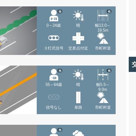
他
他
0～24歳
晴
幅13.0～
19.5m
３灯式信号
交差点付近
市町村道
他
他
55～64歳
晴
幅5.5～
9.0m
信号なし
単路
市町村道
他