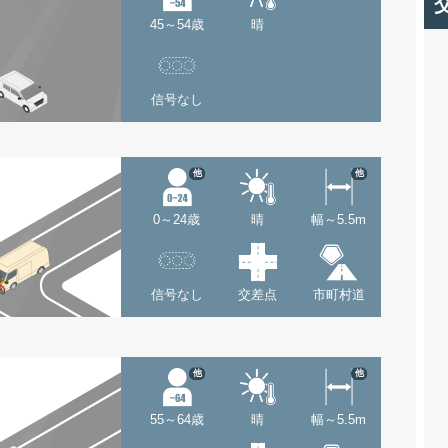
45～54歳
晴
信号なし
他
他
0～24歳
晴
幅～5.5m
信号なし
交差点
市町村道
他
他
55～64歳
晴
幅～5.5m