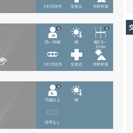
３灯式信号
交差点
市町村道
他
他
25～34歳
晴
幅5.5～
13.0m
３灯式信号
交差点
市町村道
他
75歳以上
晴
信号なし