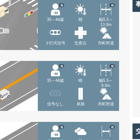
他
他
35～44歳
晴
幅5.5～
13.0m
車
(1)
３灯式信号
交差点
市町村道
他
他
35～44歳
晴
幅5.5～
9.0m
信号なし
単路
市町村道
他
他