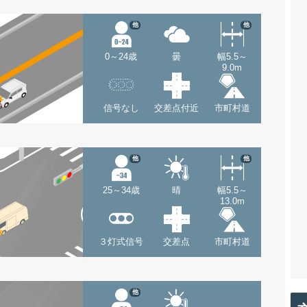
他
他
0～24歳
曇
幅5.5～
9.0m
信号なし
交差点付近
市町村道
他
他
25～34歳
晴
幅5.5～
13.0m
３灯式信号
交差点
市町村道
他