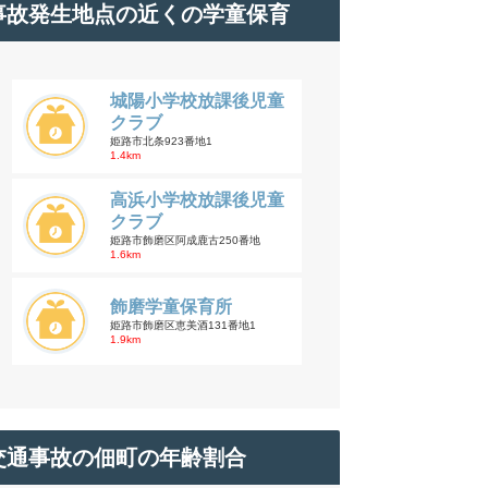
事故発生地点の近くの学童保育
城陽小学校放課後児童
クラブ
姫路市北条923番地1
1.4km
高浜小学校放課後児童
クラブ
姫路市飾磨区阿成鹿古250番地
1.6km
飾磨学童保育所
姫路市飾磨区恵美酒131番地1
1.9km
交通事故の佃町の年齢割合