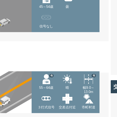
45～54歳
曇
信号なし
他
他
55～64歳
晴
幅9.0～
13.0m
３灯式信号
交差点付近
市町村道