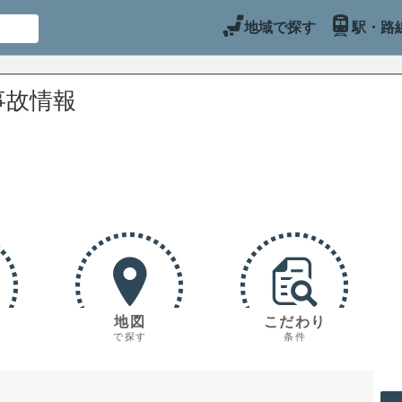
地域で探す
駅・路
事故情報
地図
こだわり
で探す
条件