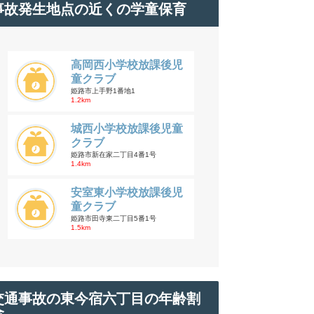
事故発生地点の近くの学童保育
高岡西小学校放課後児
童クラブ
姫路市上手野1番地1
1.2km
城西小学校放課後児童
クラブ
姫路市新在家二丁目4番1号
1.4km
安室東小学校放課後児
童クラブ
姫路市田寺東二丁目5番1号
1.5km
交通事故の東今宿六丁目の年齢割
合