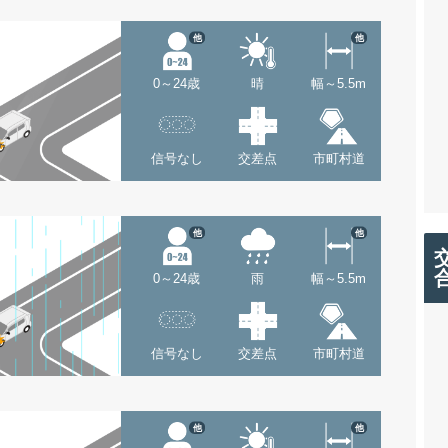
他
他
0～24歳
晴
幅～5.5m
信号なし
交差点
市町村道
他
他
0～24歳
雨
幅～5.5m
信号なし
交差点
市町村道
他
他