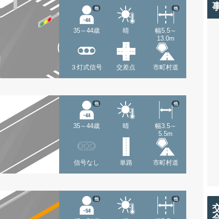
他
他
35～44歳
晴
幅5.5～
13.0m
３灯式信号
交差点
市町村道
他
他
35～44歳
晴
幅3.5～
5.5m
信号なし
単路
市町村道
他
他