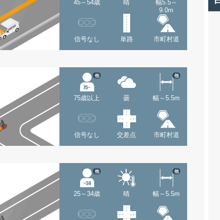
45～54歳
晴
幅5.5～
9.0m
信号なし
単路
市町村道
他
他
75歳以上
曇
幅～5.5m
信号なし
交差点
市町村道
他
他
25～34歳
晴
幅～5.5m