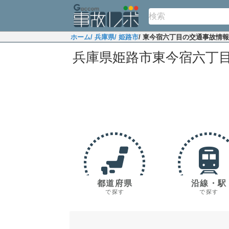
ホーム
/ 兵庫県
/ 姫路市
/ 東今宿六丁目の交通事故情報
兵庫県姫路市東今宿六丁
都道府県
沿線・駅
で探す
で探す