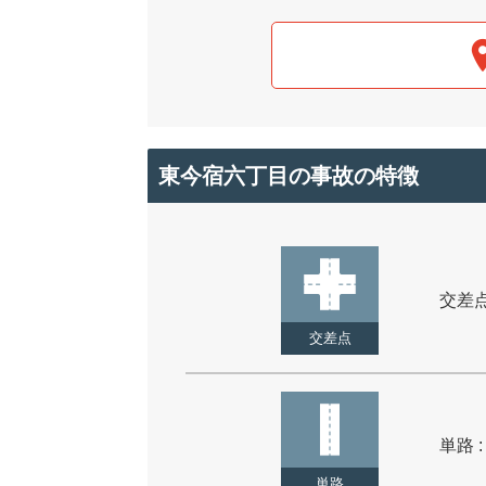
東今宿六丁目の事故の特徴
交差点 
交差点
単路 :
単路