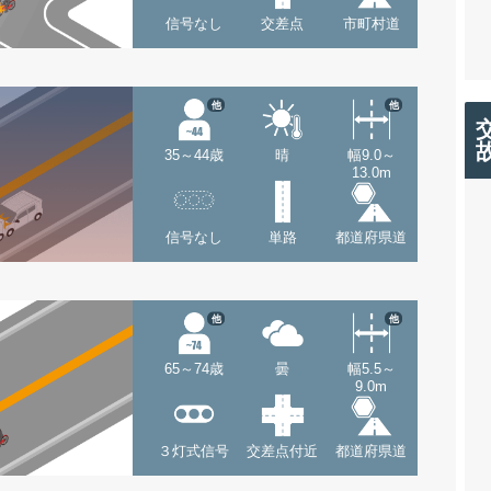
信号なし
交差点
市町村道
他
他
35～44歳
晴
幅9.0～
13.0m
信号なし
単路
都道府県道
他
他
65～74歳
曇
幅5.5～
9.0m
３灯式信号
交差点付近
都道府県道