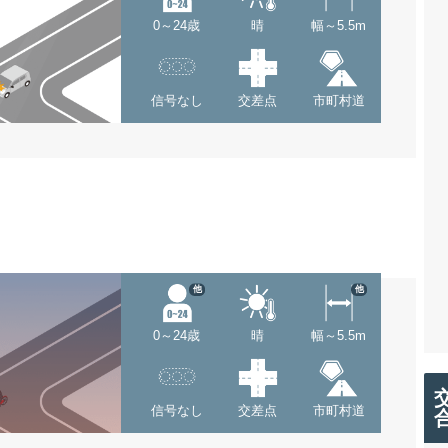
0～24歳
晴
幅～5.5m
信号なし
交差点
市町村道
他
他
0～24歳
晴
幅～5.5m
信号なし
交差点
市町村道