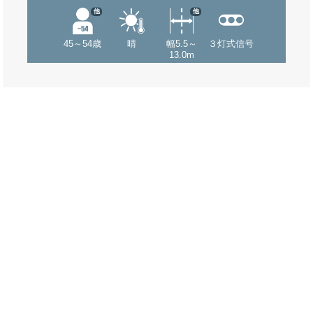
他
他
45～54歳
晴
幅5.5～
３灯式信号
13.0m