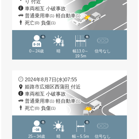
り 付近
車両相互 小破事故
普通乗用車
軽自動車
(1)
(1)
死亡
負傷
(0)
(1)
他
他
0～24歳
晴
幅13.0～
信号なし
19.5m
2024年8月7日(水)07:55
姫路市広畑区西蒲田 付近
車両相互 小破事故
普通乗用車
軽自動車
(1)
(1)
死亡
負傷
(0)
(1)
他
他
25～34歳
晴
幅～5.5m
信号なし