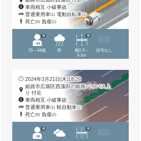
車両相互 小破事故
普通乗用車
電動自転車
(1)
(1)
死亡
負傷
(0)
(1)
他
他
55～64歳
雨
幅5.5～
信号なし
9.0m
2024年3月21日(木)18:29
姫路市広畑区西蒲田の姫路バイパス上
り 付近
車両相互 小破事故
普通乗用車
軽自動車
(1)
(1)
死亡
負傷
(0)
(2)
他
他