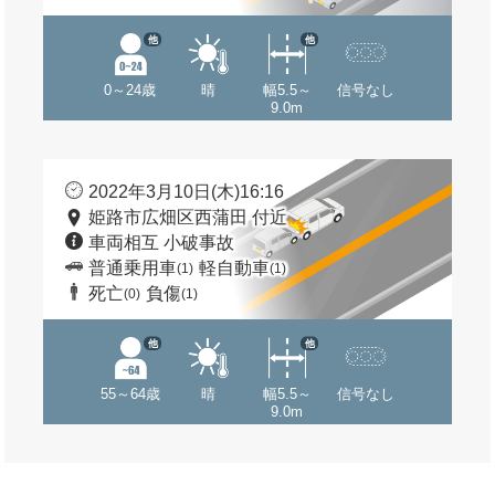
他
他
0～24歳
晴
幅5.5～
信号なし
9.0m
2022年3月10日(木)16:16
姫路市広畑区西蒲田 付近
車両相互 小破事故
普通乗用車
軽自動車
(1)
(1)
死亡
負傷
(0)
(1)
他
他
55～64歳
晴
幅5.5～
信号なし
9.0m