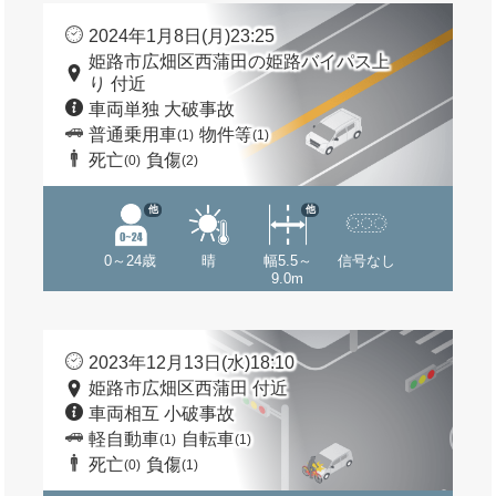
2024年1月8日(月)23:25
姫路市広畑区西蒲田の姫路バイパス上
り 付近
車両単独 大破事故
普通乗用車
物件等
(1)
(1)
死亡
負傷
(0)
(2)
他
他
0～24歳
晴
幅5.5～
信号なし
9.0m
2023年12月13日(水)18:10
姫路市広畑区西蒲田 付近
車両相互 小破事故
軽自動車
自転車
(1)
(1)
死亡
負傷
(0)
(1)