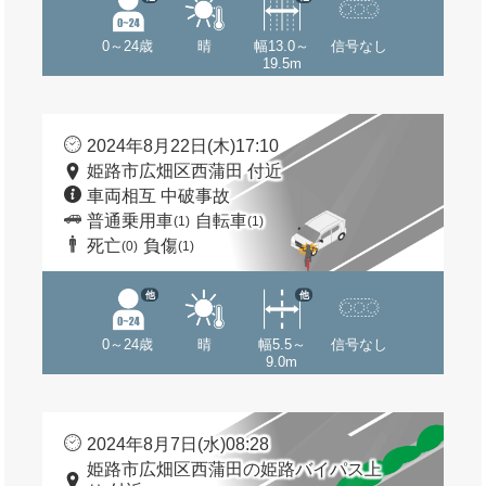
0～24歳
晴
幅13.0～
信号なし
19.5m
2024年8月22日(木)17:10
姫路市広畑区西蒲田 付近
車両相互 中破事故
普通乗用車
自転車
(1)
(1)
死亡
負傷
(0)
(1)
他
他
0～24歳
晴
幅5.5～
信号なし
9.0m
2024年8月7日(水)08:28
姫路市広畑区西蒲田の姫路バイパス上