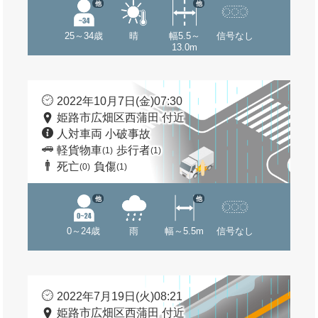
他
他
25～34歳
晴
幅5.5～
信号なし
13.0m
2022年10月7日(金)07:30
姫路市広畑区西蒲田 付近
人対車両 小破事故
軽貨物車
歩行者
(1)
(1)
死亡
負傷
(0)
(1)
他
他
0～24歳
雨
幅～5.5m
信号なし
2022年7月19日(火)08:21
姫路市広畑区西蒲田 付近