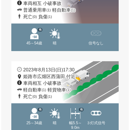
車両相互 小破事故
普通乗用車
軽自動車
(1)
(1)
死亡
負傷
(0)
(1)
他
45～54歳
晴
信号なし
2023年8月13日(日)17:30
姫路市広畑区西蒲田 付近
車両相互 小破事故
軽自動車
軽貨物車
(1)
(1)
死亡
負傷
(0)
(1)
他
他
25～34歳
晴
幅5.5～
３灯式信号
9.0m