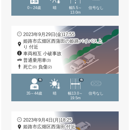
0～24歳
晴
幅5.5～
信号なし
13.0m
2023年9月29日(金)17:55
姫路市広畑区西蒲田の姫路バイパス上
り 付近
車両相互 小破事故
普通乗用車
(3)
死亡
負傷
(0)
(2)
他
他
35～44歳
晴
幅13.0～
信号なし
19.5m
2023年9月4日(月)18:25
姫路市広畑区西蒲田 付近