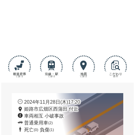
都道府県
沿線・駅
地図
こだわり
で探す
で探す
で探す
条件
2024年11月28日(木)17:20
姫路市広畑区西蒲田 付近
車両相互 小破事故
普通乗用車
(2)
死亡
負傷
(0)
(1)