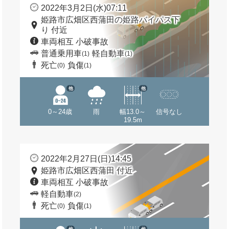
2022年3月2日(水)07:11
姫路市広畑区西蒲田の姫路バイパス下
り 付近
車両相互 小破事故
普通乗用車
軽自動車
(1)
(1)
死亡
負傷
(0)
(1)
他
他
0～24歳
雨
幅13.0～
信号なし
19.5m
2022年2月27日(日)14:45
姫路市広畑区西蒲田 付近
車両相互 小破事故
軽自動車
(2)
死亡
負傷
(0)
(1)
他
他