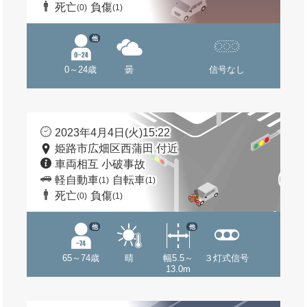
死亡
負傷
(0)
(1)
他
0～24歳
曇
信号なし
2023年4月4日(火)15:22
姫路市広畑区西蒲田 付近
車両相互 小破事故
軽自動車
自転車
(1)
(1)
死亡
負傷
(0)
(1)
他
他
65～74歳
晴
幅5.5～
３灯式信号
13.0m