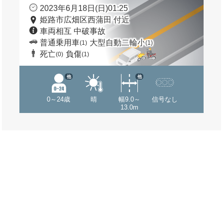
2023年6月18日(日)01:25
姫路市広畑区西蒲田 付近
車両相互 中破事故
普通乗用車
大型自動二輪小
(1)
(1)
死亡
負傷
(0)
(1)
他
他
0～24歳
晴
幅9.0～
信号なし
13.0m