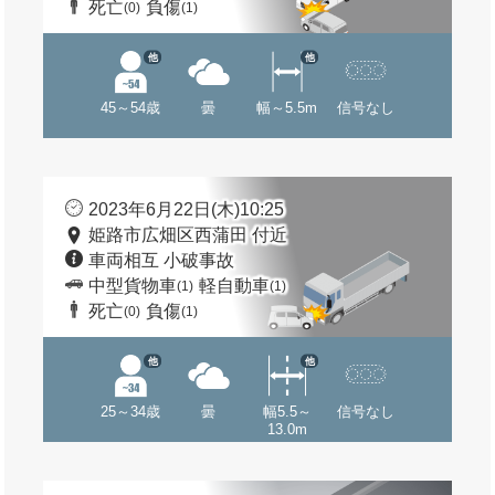
死亡
負傷
(0)
(1)
他
他
45～54歳
曇
幅～5.5m
信号なし
2023年6月22日(木)10:25
姫路市広畑区西蒲田 付近
車両相互 小破事故
中型貨物車
軽自動車
(1)
(1)
死亡
負傷
(0)
(1)
他
他
25～34歳
曇
幅5.5～
信号なし
13.0m