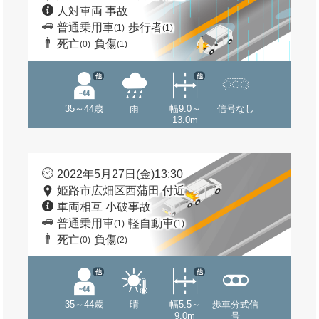
人対車両 事故
普通乗用車
歩行者
(1)
(1)
死亡
負傷
(0)
(1)
他
他
35～44歳
雨
幅9.0～
信号なし
13.0m
2022年5月27日(金)13:30
姫路市広畑区西蒲田 付近
車両相互 小破事故
普通乗用車
軽自動車
(1)
(1)
死亡
負傷
(0)
(2)
他
他
35～44歳
晴
幅5.5～
歩車分式信
9.0m
号