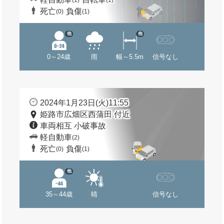
(1)
(1)
死亡
負傷
(0)
(1)
他
他
0～24歳
雨
幅～5.5m
信号なし
2024年1月23日(火)11:55
姫路市広畑区西蒲田 付近
車両相互 小破事故
軽自動車
(2)
死亡
負傷
(0)
(1)
他
35～44歳
晴
信号なし