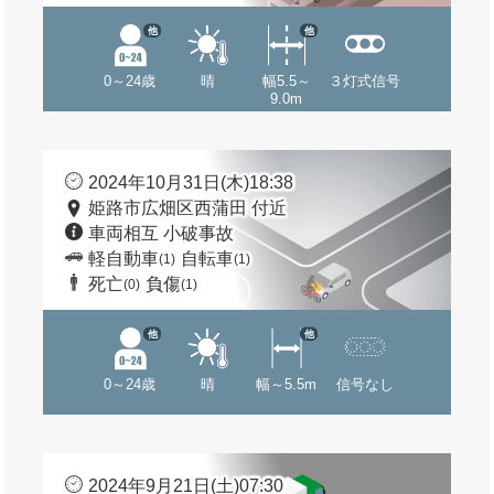
他
他
0～24歳
晴
幅5.5～
３灯式信号
9.0m
2024年10月31日(木)18:38
姫路市広畑区西蒲田 付近
車両相互 小破事故
軽自動車
自転車
(1)
(1)
死亡
負傷
(0)
(1)
他
他
0～24歳
晴
幅～5.5m
信号なし
2024年9月21日(土)07:30