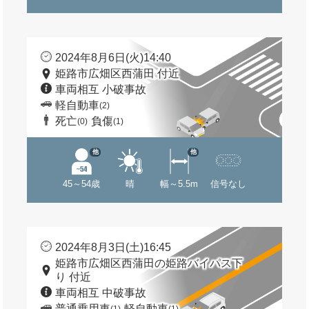
2024年8月6日(火)14:40
姫路市広畑区西蒲田 付近
車両相互 小破事故
軽自動車
(2)
死亡
負傷
(0)
(1)
他
他
45～54歳
晴
幅～5.5m
信号なし
2024年8月3日(土)16:45
姫路市広畑区西蒲田の姫路バイパス下
り 付近
車両相互 中破事故
普通乗用車
軽自動車