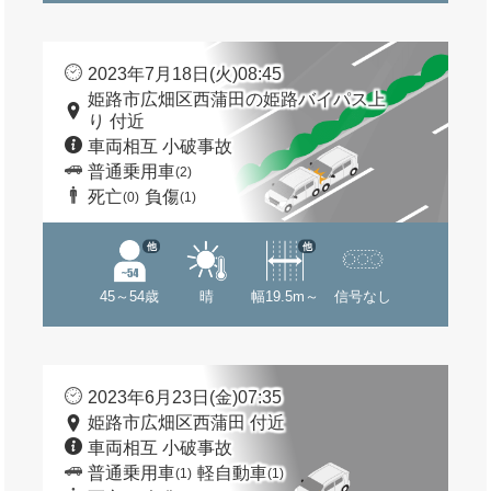
2023年7月18日(火)08:45
姫路市広畑区西蒲田の姫路バイパス上
り 付近
車両相互 小破事故
普通乗用車
(2)
死亡
負傷
(0)
(1)
他
他
45～54歳
晴
幅19.5m～
信号なし
2023年6月23日(金)07:35
姫路市広畑区西蒲田 付近
車両相互 小破事故
普通乗用車
軽自動車
(1)
(1)