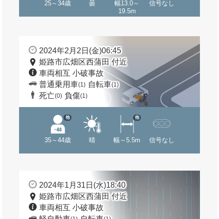
25～34歳
曇
幅13.0～
信号なし
19.5m
2024年2月2日(金)06:45
姫路市広畑区西蒲田 付近
車両相互 小破事故
普通乗用車
自転車
(1)
(1)
死亡
負傷
(0)
(1)
他
他
35～44歳
晴
幅～5.5m
信号なし
2024年1月31日(水)18:40
姫路市広畑区西蒲田 付近
車両相互 小破事故
軽自動車
自転車