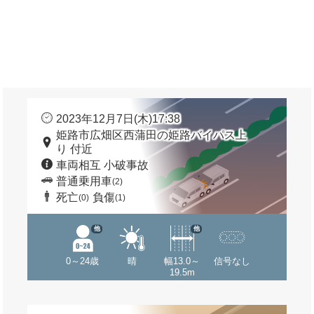
2023年12月7日(木)17:38
姫路市広畑区西蒲田の姫路バイパス上
り 付近
車両相互 小破事故
普通乗用車
(2)
死亡
負傷
(0)
(1)
他
他
0～24歳
晴
幅13.0～
信号なし
19.5m