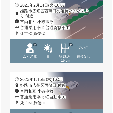
2023年2月14日(火)18:07
姫路市広畑区西蒲田の姫路バイパス上
り 付近
車両相互 小破事故
普通乗用車
普通貨物車
(1)
(1)
死亡
負傷
(0)
(1)
他
他
25～34歳
晴
幅13.0～
信号なし
19.5m
2023年1月5日(木)16:55
姫路市広畑区西蒲田 付近
車両相互 小破事故
普通乗用車
軽自動車
(1)
(1)
死亡
負傷
(0)
(1)