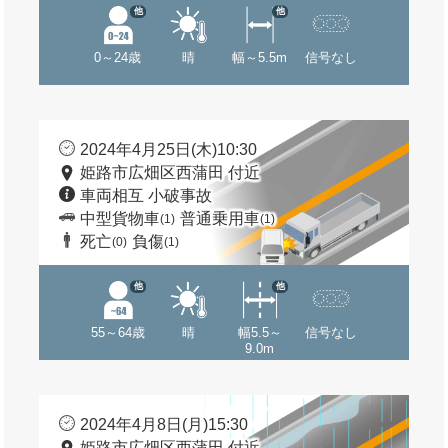
他
他
0～24歳
晴
幅～5.5m
信号なし
2024年4月25日(木)10:30
姫路市広畑区西蒲田 付近
車両相互 小破事故
中型貨物車
普通乗用車
(1)
(1)
死亡
負傷
(0)
(1)
他
他
55～64歳
晴
幅5.5～
信号なし
9.0m
2024年4月8日(月)15:30
姫路市広畑区西蒲田 付近