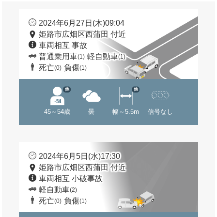
2024年6月27日(木)09:04
姫路市広畑区西蒲田 付近
車両相互 事故
普通乗用車
軽自動車
(1)
(1)
死亡
負傷
(0)
(1)
他
他
45～54歳
曇
幅～5.5m
信号なし
2024年6月5日(水)17:30
姫路市広畑区西蒲田 付近
車両相互 小破事故
軽自動車
(2)
死亡
負傷
(0)
(1)