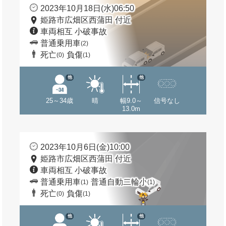
2023年10月18日(水)06:50
姫路市広畑区西蒲田 付近
車両相互 小破事故
普通乗用車
(2)
死亡
負傷
(0)
(1)
他
他
25～34歳
晴
幅9.0～
信号なし
13.0m
2023年10月6日(金)10:00
姫路市広畑区西蒲田 付近
車両相互 小破事故
普通乗用車
普通自動二輪小
(1)
(1)
死亡
負傷
(0)
(1)
他
他