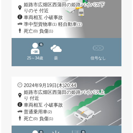
姫路市広畑区西蒲田の姫路バイパス下
りのそ 付近
車両相互 小破事故
準中型貨物車
軽自動車
(1)
(1)
死亡
負傷
(0)
(1)
他
25～34歳
曇
信号なし
2024年9月19日(木)20:44
姫路市広畑区西蒲田の姫路バイパス上
り 付近
車両相互 小破事故
普通乗用車
(2)
死亡
負傷
(0)
(1)
他
他