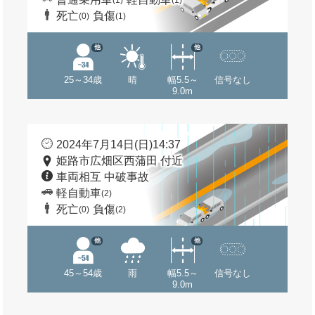
(1)
(1)
死亡
負傷
(0)
(1)
他
他
25～34歳
晴
幅5.5～
信号なし
9.0m
2024年7月14日(日)14:37
姫路市広畑区西蒲田 付近
車両相互 中破事故
軽自動車
(2)
死亡
負傷
(0)
(2)
他
他
45～54歳
雨
幅5.5～
信号なし
9.0m