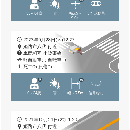
55～64歳
晴
幅5.5～
３灯式信号
9.0m
2023年9月28日(木)12:27
姫路市八代 付近
車両相互 小破事故
軽自動車
自転車
(1)
(1)
死亡
負傷
(0)
(1)
他
他
0～24歳
晴
幅～5.5m
信号なし
2021年10月21日(木)11:20
姫路市八代 付近