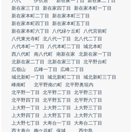
八代
伊伝居
新在家一丁目
新在家二丁目
新在家三丁目
新在家四丁目
新在家本町一丁目
新在家本町二丁目
新在家本町三丁目
新在家本町四丁目
新在家本町五丁目
新在家本町六丁目
八代緑ケ丘町
八代宮前町
八代東光寺町
北八代一丁目
北八代二丁目
八代本町一丁目
八代本町二丁目
城北本町
西八代町
南八代町
南新在家
北新在家一丁目
北新在家二丁目
北新在家三丁目
北平野台町
広嶺山
広峰一丁目
広峰二丁目
城北新町一丁目
城北新町二丁目
城北新町三丁目
峰南町
北平野南の町
北平野奥垣内
北平野一丁目
北平野二丁目
北平野三丁目
北平野四丁目
北平野五丁目
北平野六丁目
上大野一丁目
上大野二丁目
上大野三丁目
上大野四丁目
上大野五丁目
上大野六丁目
上大野七丁目
大寿台一丁目
大寿台二丁目
西大寿台
梅ケ谷町
保城
西中島