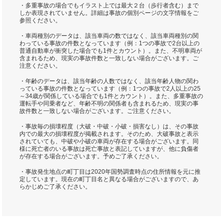
・多重事故の場合でもイラスト上では最大２台（歩行者含む）まで
しか表現されていません。詳細は事故の個別ページの文字情報をご
参照ください。
・車両種別のデータは、該当車両の数ではなく、該当車両種別の関
わっている事故の件数となっています（例：1つの事故で2台以上の
普通自動車が衝突した場合でも1件とカウント）。また、不明車両が
含まれるため、現実の事故件数と一致しない場合がございます。ご
注意ください。
・年齢のデータは、該当年齢の人数ではなく、該当年齢人物の関わ
っている事故の件数となっています（例：1つの事故で2人以上の25
～34歳が関係している場合でも1件とカウント）。また、多重事故の
運転手や同乗者など、年齢不明の関係者も含まれるため、現実の事
故件数と一致しない場合がございます。ご注意ください。
・事故毎の損壊程度（大破・中破・小破・損害なし）は、その事故
内での最大の損壊程度が掲載されます。そのため、大破事故と表示
されていても、中破や小破の車両が存在する場合がございます。同
様に死亡者のいる事故は死亡事故と表記していますが、他に負傷者
が存在する場合がございます。予めご了承ください。
・事故発生地点の町丁目は2020年国勢調査時点の住所情報を元に推
定しています。現在の町丁目名と異なる場合がございますので、あ
らかじめご了承ください。