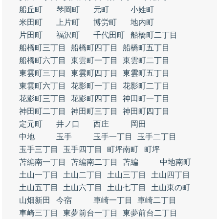
船丘町
琴岡町
元町
小姓町
米田町
上片町
博労町
地内町
片田町
福沢町
千代田町
船橋町二丁目
船橋町三丁目
船橋町四丁目
船橋町五丁目
船橋町六丁目
東雲町一丁目
東雲町二丁目
東雲町三丁目
東雲町四丁目
東雲町五丁目
東雲町六丁目
花影町一丁目
花影町二丁目
花影町三丁目
花影町四丁目
神田町一丁目
神田町二丁目
神田町三丁目
神田町四丁目
定元町
井ノ口
西庄
岡田
中地
玉手
玉手一丁目
玉手二丁目
玉手三丁目
玉手四丁目
町坪南町
町坪
苫編南一丁目
苫編南二丁目
苫編
中地南町
土山一丁目
土山二丁目
土山三丁目
土山四丁目
土山五丁目
土山六丁目
土山七丁目
土山東の町
山畑新田
今宿
車崎一丁目
車崎二丁目
車崎三丁目
東夢前台一丁目
東夢前台二丁目