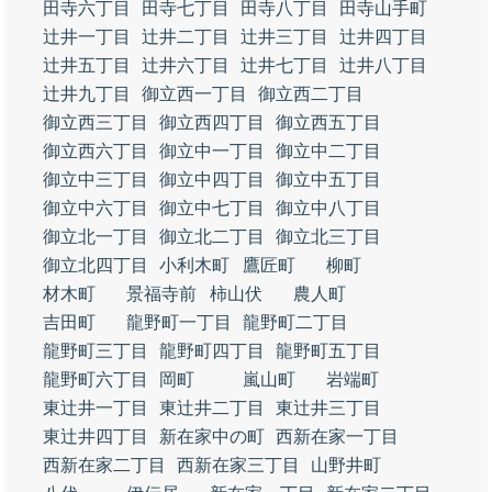
田寺六丁目
田寺七丁目
田寺八丁目
田寺山手町
辻井一丁目
辻井二丁目
辻井三丁目
辻井四丁目
辻井五丁目
辻井六丁目
辻井七丁目
辻井八丁目
辻井九丁目
御立西一丁目
御立西二丁目
御立西三丁目
御立西四丁目
御立西五丁目
御立西六丁目
御立中一丁目
御立中二丁目
御立中三丁目
御立中四丁目
御立中五丁目
御立中六丁目
御立中七丁目
御立中八丁目
御立北一丁目
御立北二丁目
御立北三丁目
御立北四丁目
小利木町
鷹匠町
柳町
材木町
景福寺前
柿山伏
農人町
吉田町
龍野町一丁目
龍野町二丁目
龍野町三丁目
龍野町四丁目
龍野町五丁目
龍野町六丁目
岡町
嵐山町
岩端町
東辻井一丁目
東辻井二丁目
東辻井三丁目
東辻井四丁目
新在家中の町
西新在家一丁目
西新在家二丁目
西新在家三丁目
山野井町