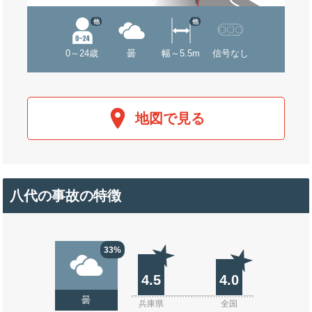
他
他
0～24歳
曇
幅～5.5m
信号なし
地図で見る
八代の事故の特徴
33%
4.5
4.0
曇
兵庫県
全国