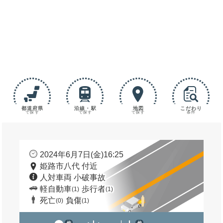
都道府県
沿線・駅
地図
こだわり
で探す
で探す
で探す
条件
2024年6月7日(金)16:25
姫路市八代 付近
人対車両 小破事故
軽自動車
歩行者
(1)
(1)
死亡
負傷
(0)
(1)
他
他