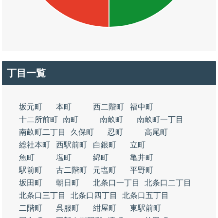
丁目一覧
坂元町
本町
西二階町
福中町
十二所前町
南町
南畝町
南畝町一丁目
南畝町二丁目
久保町
忍町
高尾町
総社本町
西駅前町
白銀町
立町
魚町
塩町
綿町
亀井町
駅前町
古二階町
元塩町
平野町
坂田町
朝日町
北条口一丁目
北条口二丁目
北条口三丁目
北条口四丁目
北条口五丁目
二階町
呉服町
紺屋町
東駅前町