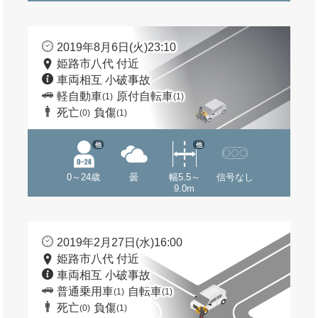
2019年8月6日(火)23:10
姫路市八代 付近
車両相互 小破事故
軽自動車
原付自転車
(1)
(1)
死亡
負傷
(0)
(1)
他
他
0～24歳
曇
幅5.5～
信号なし
9.0m
2019年2月27日(水)16:00
姫路市八代 付近
車両相互 小破事故
普通乗用車
自転車
(1)
(1)
死亡
負傷
(0)
(1)