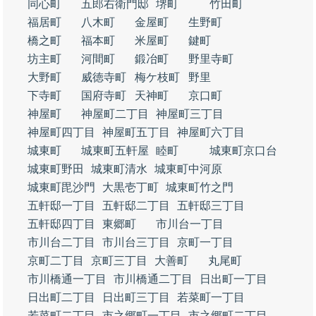
同心町
五郎右衛門邸
堺町
竹田町
福居町
八木町
金屋町
生野町
橋之町
福本町
米屋町
鍵町
坊主町
河間町
鍛冶町
野里寺町
大野町
威徳寺町
梅ケ枝町
野里
下寺町
国府寺町
天神町
京口町
神屋町
神屋町二丁目
神屋町三丁目
神屋町四丁目
神屋町五丁目
神屋町六丁目
城東町
城東町五軒屋
睦町
城東町京口台
城東町野田
城東町清水
城東町中河原
城東町毘沙門
大黒壱丁町
城東町竹之門
五軒邸一丁目
五軒邸二丁目
五軒邸三丁目
五軒邸四丁目
東郷町
市川台一丁目
市川台二丁目
市川台三丁目
京町一丁目
京町二丁目
京町三丁目
大善町
丸尾町
市川橋通一丁目
市川橋通二丁目
日出町一丁目
日出町二丁目
日出町三丁目
若菜町一丁目
若菜町二丁目
市之郷町一丁目
市之郷町二丁目