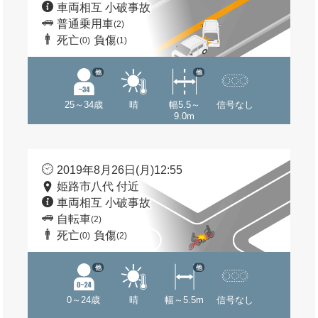
車両相互 小破事故
普通乗用車
(2)
死亡
負傷
(0)
(1)
他
他
25～34歳
晴
幅5.5～
信号なし
9.0m
2019年8月26日(月)12:55
姫路市八代 付近
車両相互 小破事故
自転車
(2)
死亡
負傷
(0)
(2)
他
他
0～24歳
晴
幅～5.5m
信号なし