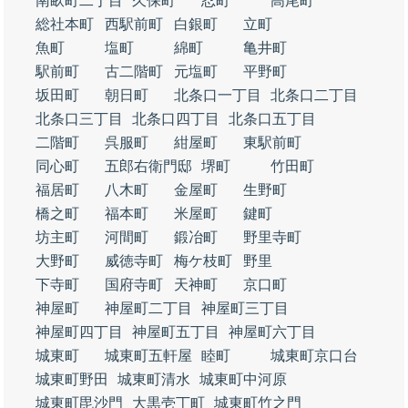
南畝町二丁目
久保町
忍町
高尾町
総社本町
西駅前町
白銀町
立町
魚町
塩町
綿町
亀井町
駅前町
古二階町
元塩町
平野町
坂田町
朝日町
北条口一丁目
北条口二丁目
北条口三丁目
北条口四丁目
北条口五丁目
二階町
呉服町
紺屋町
東駅前町
同心町
五郎右衛門邸
堺町
竹田町
福居町
八木町
金屋町
生野町
橋之町
福本町
米屋町
鍵町
坊主町
河間町
鍛冶町
野里寺町
大野町
威徳寺町
梅ケ枝町
野里
下寺町
国府寺町
天神町
京口町
神屋町
神屋町二丁目
神屋町三丁目
神屋町四丁目
神屋町五丁目
神屋町六丁目
城東町
城東町五軒屋
睦町
城東町京口台
城東町野田
城東町清水
城東町中河原
城東町毘沙門
大黒壱丁町
城東町竹之門