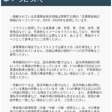
・掲載されている交通事故発生情報は警察庁公開の「交通事故統計
情報のオープンデータ」2019～2024年を使用しています。
・イラストに使用している各要素（車、背景、車、天候、信号、衝
突地点など）は、代表的なイメージをイラスト化しており、色や形
状等含め現実の事故の状況とは異なります。あくまで、事故のイメ
ージとして参考までにご活用ください。
・多重事故の場合でもイラスト上では最大２台（歩行者含む）まで
しか表現されていません。詳細は事故の個別ページの文字情報をご
参照ください。
・車両種別のデータは、該当車両の数ではなく、該当車両種別の関
わっている事故の件数となっています（例：1つの事故で2台以上の
普通自動車が衝突した場合でも1件とカウント）。また、不明車両が
含まれるため、現実の事故件数と一致しない場合がございます。ご
注意ください。
・年齢のデータは、該当年齢の人数ではなく、該当年齢人物の関わ
っている事故の件数となっています（例：1つの事故で2人以上の25
～34歳が関係している場合でも1件とカウント）。また、多重事故の
運転手や同乗者など、年齢不明の関係者も含まれるため、現実の事
故件数と一致しない場合がございます。ご注意ください。
・事故毎の損壊程度（大破・中破・小破・損害なし）は、その事故
内での最大の損壊程度が掲載されます。そのため、大破事故と表示