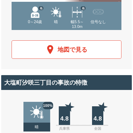
他
他
0～24歳
晴
幅5.5～
信号なし
13.0m
地図で見る
大塩町汐咲三丁目の事故の特徴
100%
4.8
4.8
晴
兵庫県
全国