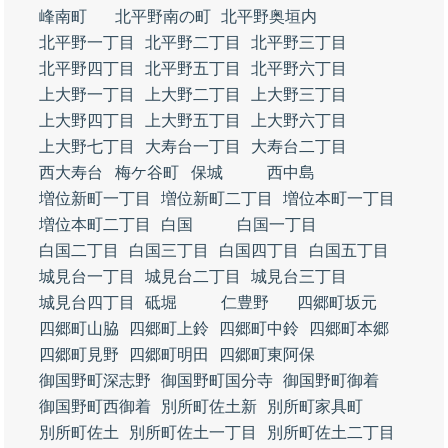
峰南町
北平野南の町
北平野奥垣内
北平野一丁目
北平野二丁目
北平野三丁目
北平野四丁目
北平野五丁目
北平野六丁目
上大野一丁目
上大野二丁目
上大野三丁目
上大野四丁目
上大野五丁目
上大野六丁目
上大野七丁目
大寿台一丁目
大寿台二丁目
西大寿台
梅ケ谷町
保城
西中島
増位新町一丁目
増位新町二丁目
増位本町一丁目
増位本町二丁目
白国
白国一丁目
白国二丁目
白国三丁目
白国四丁目
白国五丁目
城見台一丁目
城見台二丁目
城見台三丁目
城見台四丁目
砥堀
仁豊野
四郷町坂元
四郷町山脇
四郷町上鈴
四郷町中鈴
四郷町本郷
四郷町見野
四郷町明田
四郷町東阿保
御国野町深志野
御国野町国分寺
御国野町御着
御国野町西御着
別所町佐土新
別所町家具町
別所町佐土
別所町佐土一丁目
別所町佐土二丁目