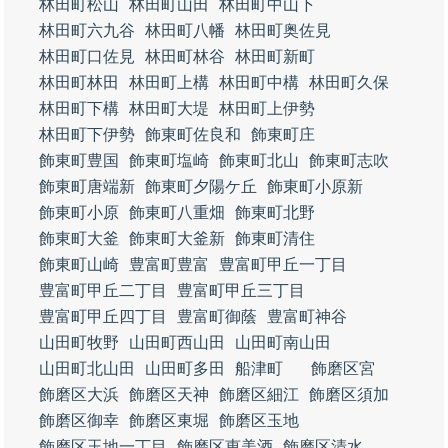
林田町松山
林田町山田
林田町中山下
林田町六九谷
林田町八幡
林田町奥佐見
林田町口佐見
林田町林谷
林田町新町
林田町林田
林田町上構
林田町中構
林田町久保
林田町下構
林田町大堤
林田町上伊勢
林田町下伊勢
飾東町佐良和
飾東町庄
飾東町豊国
飾東町塩崎
飾東町北山
飾東町志吹
飾東町唐端新
飾東町夕陽ケ丘
飾東町小原新
飾東町小原
飾東町八重畑
飾東町北野
飾東町大釜
飾東町大釜新
飾東町清住
飾東町山崎
豊富町豊富
豊富町甲丘一丁目
豊富町甲丘二丁目
豊富町甲丘三丁目
豊富町甲丘四丁目
豊富町御蔭
豊富町神谷
山田町牧野
山田町西山田
山田町南山田
山田町北山田
山田町多田
船津町
飾磨区宮
飾磨区大浜
飾磨区天神
飾磨区細江
飾磨区須加
飾磨区御幸
飾磨区東堀
飾磨区玉地
飾磨区玉地一丁目
飾磨区恵美酒
飾磨区清水