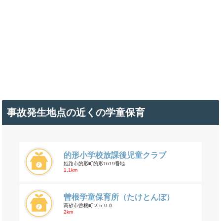
事故発生地点の近くの学童保育
的形小学校放課後児童クラブ
姫路市的形町的形1619番地
1.1km
曽根学童保育所（たけとんぼ）
高砂市曽根町２５００
2km