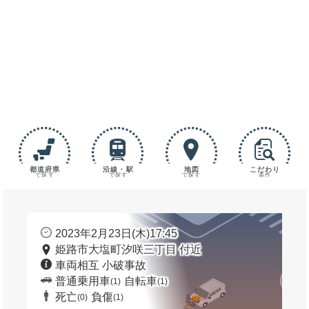
都道府県
沿線・駅
地図
こだわり
で探す
で探す
で探す
条件
2023年2月23日(木)17:45
姫路市大塩町汐咲三丁目 付近
車両相互 小破事故
普通乗用車
自転車
(1)
(1)
死亡
負傷
(0)
(1)