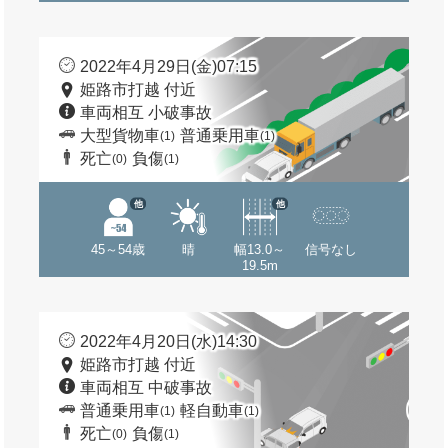
2022年4月29日(金)07:15
姫路市打越 付近
車両相互 小破事故
大型貨物車
普通乗用車
(1)
(1)
死亡
負傷
(0)
(1)
他
他
45～54歳
晴
幅13.0～
信号なし
19.5m
2022年4月20日(水)14:30
姫路市打越 付近
車両相互 中破事故
普通乗用車
軽自動車
(1)
(1)
死亡
負傷
(0)
(1)