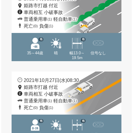
姫路市打越 付近
車両相互 小破事故
普通乗用車
軽自動車
(1)
(1)
死亡
負傷
(0)
(1)
他
他
35～44歳
晴
幅13.0～
信号なし
19.5m
2021年10月27日(水)08:30
姫路市打越 付近
車両相互 小破事故
普通乗用車
軽自動車
(1)
(1)
死亡
負傷
(0)
(1)
他
他