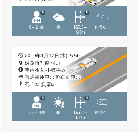
他
他
0～24歳
曇
幅5.5～
信号なし
9.0m
2019年1月17日(木)15:50
姫路市打越 付近
車両相互 小破事故
普通乗用車
軽自動車
(1)
(1)
死亡
負傷
(0)
(1)
他
他
35～44歳
晴
幅5.5～
信号なし
9.0m