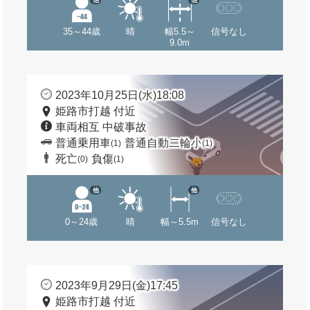
35～44歳
晴
幅5.5～
信号なし
9.0m
2023年10月25日(水)18:08
姫路市打越 付近
車両相互 中破事故
普通乗用車
普通自動二輪小
(1)
(1)
死亡
負傷
(0)
(1)
他
他
0～24歳
晴
幅～5.5m
信号なし
2023年9月29日(金)17:45
姫路市打越 付近