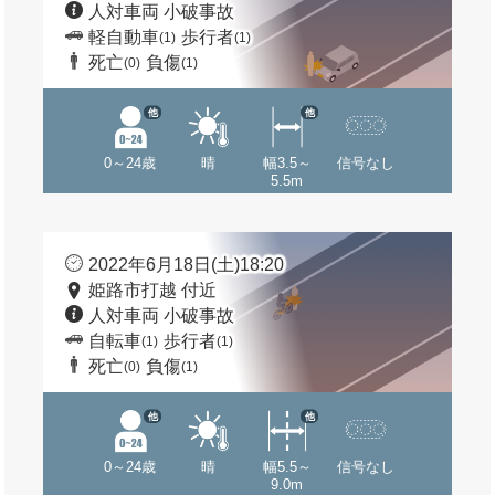
人対車両 小破事故
軽自動車
歩行者
(1)
(1)
死亡
負傷
(0)
(1)
他
他
0～24歳
晴
幅3.5～
信号なし
5.5m
2022年6月18日(土)18:20
姫路市打越 付近
人対車両 小破事故
自転車
歩行者
(1)
(1)
死亡
負傷
(0)
(1)
他
他
0～24歳
晴
幅5.5～
信号なし
9.0m