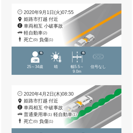
2020年9月1日(火)07:55
姫路市打越 付近
車両相互 小破事故
軽自動車
(2)
死亡
負傷
(0)
(1)
他
他
25～34歳
晴
幅5.5～
信号なし
9.0m
2020年4月2日(木)08:30
姫路市打越 付近
車両相互 中破事故
普通乗用車
軽自動車
(1)
(1)
死亡
負傷
(0)
(1)