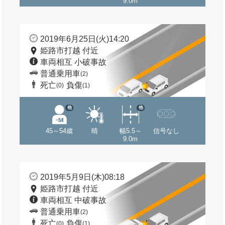
9.0m
2019年6月25日(火)14:20
姫路市打越 付近
車両相互 小破事故
普通乗用車
(2)
死亡
負傷
(0)
(1)
他
他
45～54歳
晴
幅5.5～
信号なし
9.0m
2019年5月9日(木)08:18
姫路市打越 付近
車両相互 中破事故
普通乗用車
(2)
死亡
負傷
(0)
(1)