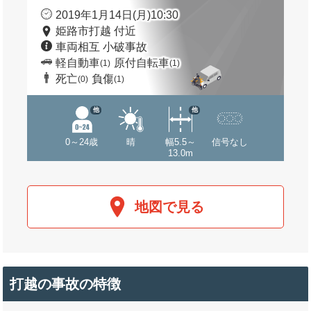
2019年1月14日(月)10:30
姫路市打越 付近
車両相互 小破事故
軽自動車
原付自転車
(1)
(1)
死亡
負傷
(0)
(1)
他
他
0～24歳
晴
幅5.5～
信号なし
13.0m
地図で見る
打越の事故の特徴