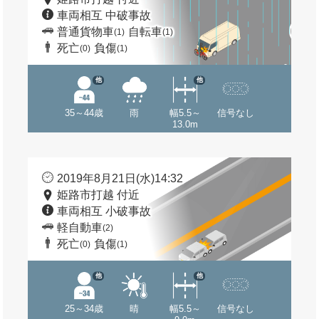
車両相互 中破事故
普通貨物車
自転車
(1)
(1)
死亡
負傷
(0)
(1)
他
他
35～44歳
雨
幅5.5～
信号なし
13.0m
2019年8月21日(水)14:32
姫路市打越 付近
車両相互 小破事故
軽自動車
(2)
死亡
負傷
(0)
(1)
他
他
25～34歳
晴
幅5.5～
信号なし