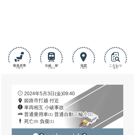
都道府県
沿線・駅
地図
こだわり
で探す
で探す
で探す
条件
2024年5月3日(金)09:40
姫路市打越 付近
車両相互 小破事故
普通乗用車
普通自動二輪小
(1)
(1)
死亡
負傷
(0)
(1)
他
他