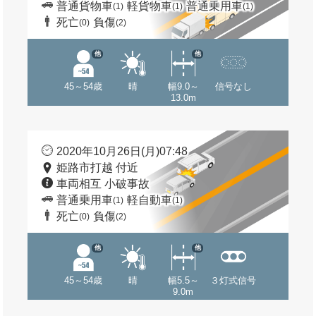
普通貨物車
軽貨物車
普通乗用車
(1)
(1)
(1)
死亡
負傷
(0)
(2)
他
他
45～54歳
晴
幅9.0～
信号なし
13.0m
2020年10月26日(月)07:48
姫路市打越 付近
車両相互 小破事故
普通乗用車
軽自動車
(1)
(1)
死亡
負傷
(0)
(2)
他
他
45～54歳
晴
幅5.5～
３灯式信号
9.0m