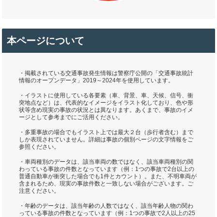
本ページについて
・掲載されている交通事故発生情報は警察庁公開の「交通事故統計
情報のオープンデータ」2019～2024年を使用しています。
・イラストに使用している各要素（車、背景、車、天候、信号、衝
突地点など）は、代表的なイメージをイラスト化しており、色や形
状等含め現実の事故の状況とは異なります。あくまで、事故のイメ
ージとして参考までにご活用ください。
・多重事故の場合でもイラスト上では最大２台（歩行者含む）まで
しか表現されていません。詳細は事故の個別ページの文字情報をご
参照ください。
・車両種別のデータは、該当車両の数ではなく、該当車両種別の関
わっている事故の件数となっています（例：1つの事故で2台以上の
普通自動車が衝突した場合でも1件とカウント）。また、不明車両が
含まれるため、現実の事故件数と一致しない場合がございます。ご
注意ください。
・年齢のデータは、該当年齢の人数ではなく、該当年齢人物の関わ
っている事故の件数となっています（例：1つの事故で2人以上の25