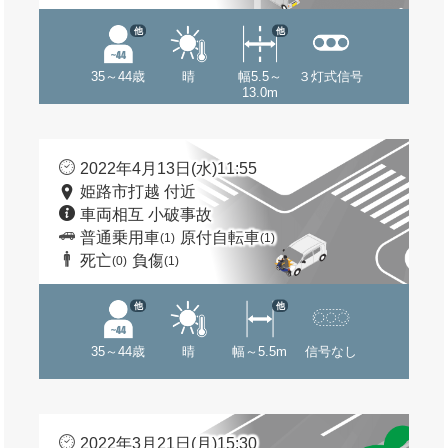
他
他
35～44歳
晴
幅5.5～
３灯式信号
13.0m
2022年4月13日(水)11:55
姫路市打越 付近
車両相互 小破事故
普通乗用車
原付自転車
(1)
(1)
死亡
負傷
(0)
(1)
他
他
35～44歳
晴
幅～5.5m
信号なし
2022年3月21日(月)15:30