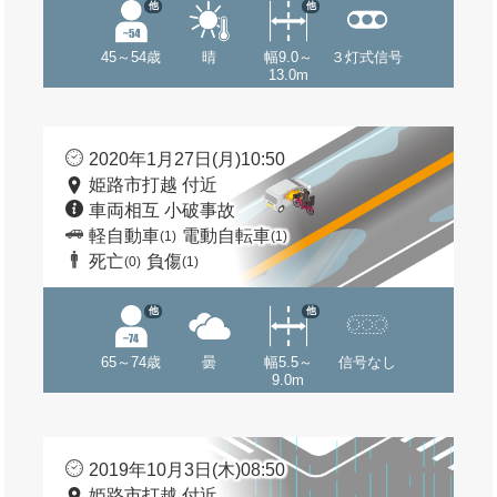
他
他
45～54歳
晴
幅9.0～
３灯式信号
13.0m
2020年1月27日(月)10:50
姫路市打越 付近
車両相互 小破事故
軽自動車
電動自転車
(1)
(1)
死亡
負傷
(0)
(1)
他
他
65～74歳
曇
幅5.5～
信号なし
9.0m
2019年10月3日(木)08:50
姫路市打越 付近