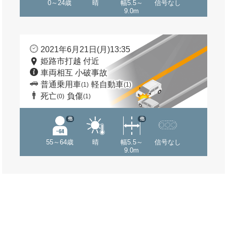
0～24歳
晴
幅5.5～
信号なし
9.0m
2021年6月21日(月)13:35
姫路市打越 付近
車両相互 小破事故
普通乗用車
軽自動車
(1)
(1)
死亡
負傷
(0)
(1)
他
他
55～64歳
晴
幅5.5～
信号なし
9.0m