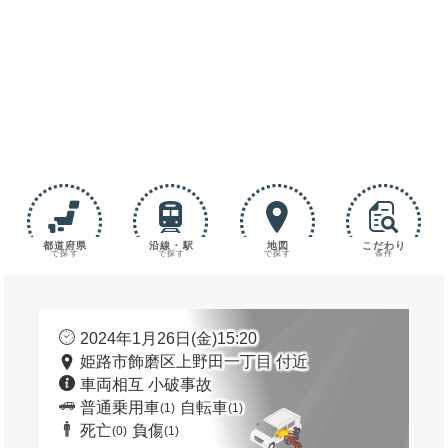
都道府県
沿線・駅
地図
こだわり
で探す
で探す
で探す
条件
2024年1月26日(金)15:20
姫路市飾磨区上野田一丁目 付近
車両相互 小破事故
普通乗用車
自転車
(1)
(1)
死亡
負傷
(0)
(1)