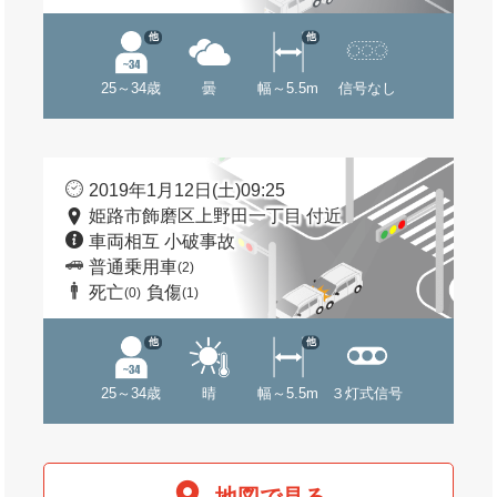
他
他
25～34歳
曇
幅～5.5m
信号なし
2019年1月12日(土)09:25
姫路市飾磨区上野田一丁目 付近
車両相互 小破事故
普通乗用車
(2)
死亡
負傷
(0)
(1)
他
他
25～34歳
晴
幅～5.5m
３灯式信号