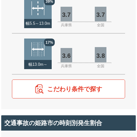
39%
3.7
3.7
幅5.5～13.0m
兵庫県
全国
17%
3.6
3.8
幅13.0m～
兵庫県
全国
こだわり条件で探す
交通事故の姫路市の時刻別発生割合