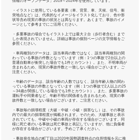
情報のオープンデータ」2019～2024年を使用しています。
・イラストに使用している各要素（車、背景、車、天候、信号、衝
突地点など）は、代表的なイメージをイラスト化しており、色や形
状等含め現実の事故の状況とは異なります。あくまで、事故のイメ
ージとして参考までにご活用ください。
・多重事故の場合でもイラスト上では最大２台（歩行者含む）まで
しか表現されていません。詳細は事故の個別ページの文字情報をご
参照ください。
・車両種別のデータは、該当車両の数ではなく、該当車両種別の関
わっている事故の件数となっています（例：1つの事故で2台以上の
普通自動車が衝突した場合でも1件とカウント）。また、不明車両が
含まれるため、現実の事故件数と一致しない場合がございます。ご
注意ください。
・年齢のデータは、該当年齢の人数ではなく、該当年齢人物の関わ
っている事故の件数となっています（例：1つの事故で2人以上の25
～34歳が関係している場合でも1件とカウント）。また、多重事故の
運転手や同乗者など、年齢不明の関係者も含まれるため、現実の事
故件数と一致しない場合がございます。ご注意ください。
・事故毎の損壊程度（大破・中破・小破・損害なし）は、その事故
内での最大の損壊程度が掲載されます。そのため、大破事故と表示
されていても、中破や小破の車両が存在する場合がございます。同
様に死亡者のいる事故は死亡事故と表記していますが、他に負傷者
が存在する場合がございます。予めご了承ください。
・事故発生地点の町丁目は2020年国勢調査時点の住所情報を元に推