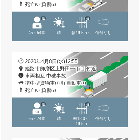
死亡
負傷
(0)
(2)
他
他
45～54歳
晴
幅19.5m～
信号なし
2020年4月8日(水)12:55
姫路市飾磨区上野田一丁目 付近
車両相互 中破事故
準中型貨物車
軽自動車
(1)
(1)
死亡
負傷
(0)
(2)
他
他
65～74歳
晴
幅13.0～
信号なし
19.5m