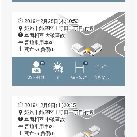
2019年2月28日(木)10:50
姫路市飾磨区上野田一丁目 付近
車両相互 大破事故
普通乗用車
(2)
死亡
負傷
(0)
(1)
他
他
35～44歳
晴
幅～5.5m
信号なし
2019年2月9日(土)20:15
姫路市飾磨区上野田一丁目 付近
車両相互 中破事故
普通乗用車
(2)
死亡
負傷
(0)
(1)