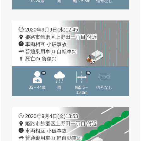
0～24歳
雨
幅～5.5m
信号なし
2020年9月9日(水)12:45
姫路市飾磨区上野田一丁目 付近
車両相互 小破事故
普通乗用車
自転車
(1)
(1)
死亡
負傷
(0)
(1)
他
他
35～44歳
雨
幅5.5～
信号なし
13.0m
2020年9月4日(金)13:53
姫路市飾磨区上野田一丁目 付近
車両相互 小破事故
普通乗用車
軽自動車
(1)
(2)