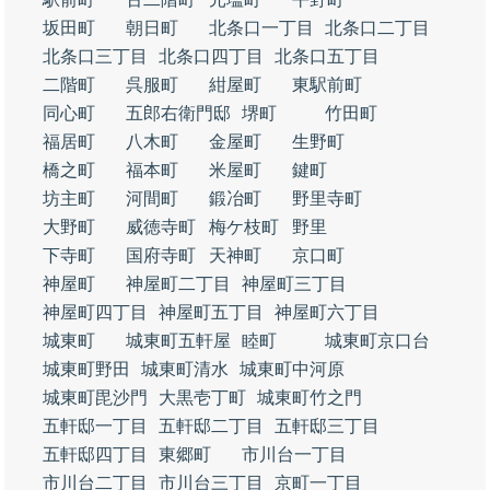
坂田町
朝日町
北条口一丁目
北条口二丁目
北条口三丁目
北条口四丁目
北条口五丁目
二階町
呉服町
紺屋町
東駅前町
同心町
五郎右衛門邸
堺町
竹田町
福居町
八木町
金屋町
生野町
橋之町
福本町
米屋町
鍵町
坊主町
河間町
鍛冶町
野里寺町
大野町
威徳寺町
梅ケ枝町
野里
下寺町
国府寺町
天神町
京口町
神屋町
神屋町二丁目
神屋町三丁目
神屋町四丁目
神屋町五丁目
神屋町六丁目
城東町
城東町五軒屋
睦町
城東町京口台
城東町野田
城東町清水
城東町中河原
城東町毘沙門
大黒壱丁町
城東町竹之門
五軒邸一丁目
五軒邸二丁目
五軒邸三丁目
五軒邸四丁目
東郷町
市川台一丁目
市川台二丁目
市川台三丁目
京町一丁目