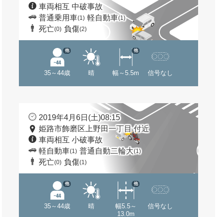
車両相互 中破事故
普通乗用車
軽自動車
(1)
(1)
死亡
負傷
(0)
(2)
他
他
35～44歳
晴
幅～5.5m
信号なし
2019年4月6日(土)08:15
姫路市飾磨区上野田一丁目 付近
車両相互 小破事故
軽自動車
普通自動二輪大
(1)
(1)
死亡
負傷
(0)
(1)
他
他
35～44歳
晴
幅5.5～
信号なし
13.0m