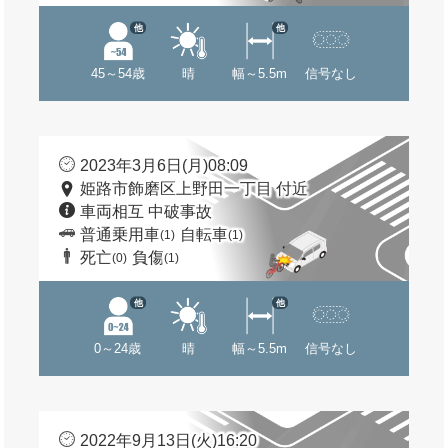
他
他
45～54歳
晴
幅～5.5m
信号なし
2023年3月6日(月)08:09
姫路市飾磨区上野田一丁目 付近
車両相互 中破事故
普通乗用車
自転車
(1)
(1)
死亡
負傷
(0)
(1)
他
他
0～24歳
晴
幅～5.5m
信号なし
2022年9月13日(火)16:20