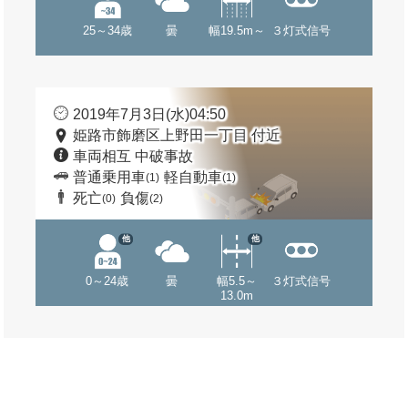
25～34歳
曇
幅19.5m～
３灯式信号
2019年7月3日(水)04:50
姫路市飾磨区上野田一丁目 付近
車両相互 中破事故
普通乗用車
軽自動車
(1)
(1)
死亡
負傷
(0)
(2)
他
他
0～24歳
曇
幅5.5～
３灯式信号
13.0m