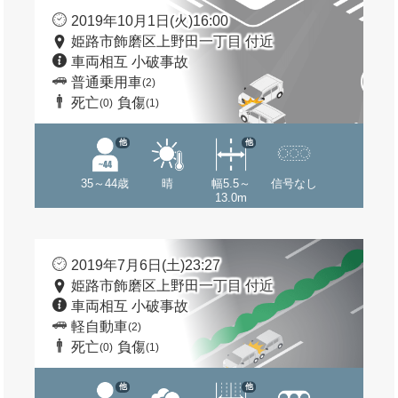
2019年10月1日(火)16:00
姫路市飾磨区上野田一丁目 付近
車両相互 小破事故
普通乗用車
(2)
死亡
負傷
(0)
(1)
他
他
35～44歳
晴
幅5.5～
信号なし
13.0m
2019年7月6日(土)23:27
姫路市飾磨区上野田一丁目 付近
車両相互 小破事故
軽自動車
(2)
死亡
負傷
(0)
(1)
他
他