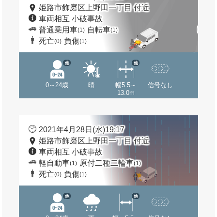
姫路市飾磨区上野田一丁目 付近
車両相互 小破事故
普通乗用車
自転車
(1)
(1)
死亡
負傷
(0)
(1)
他
他
0～24歳
晴
幅5.5～
信号なし
13.0m
2021年4月28日(水)19:17
姫路市飾磨区上野田一丁目 付近
車両相互 小破事故
軽自動車
原付二種二輪車
(1)
(1)
死亡
負傷
(0)
(1)
他
他