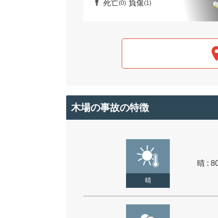
死亡
負傷
(0)
(1)
木場の事故の特徴
晴 : 8
晴