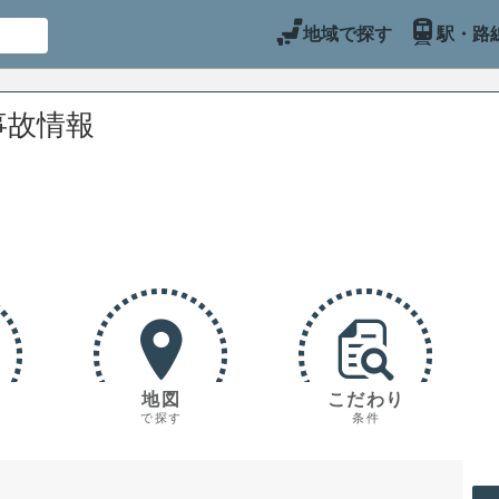
地域で探す
駅・路
事故情報
地図
こだわり
で探す
条件