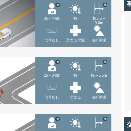
他
他
35～44歳
晴
幅5.5～
9.0m
信号なし
交差点付近
市町村道
他
他
25～34歳
晴
幅～5.5m
信号なし
交差点
市町村道
他
他