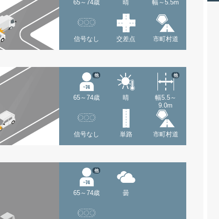
65～74歳
晴
幅～5.5m
信号なし
交差点
市町村道
他
他
65～74歳
晴
幅5.5～
9.0m
信号なし
単路
市町村道
他
65～74歳
曇