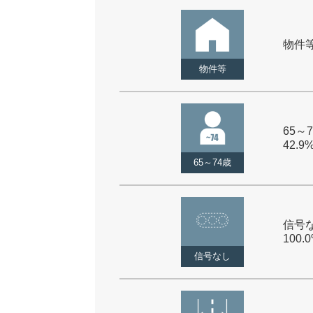
物件等 
物件等
65～7
42.9
65～74歳
信号な
100.
信号なし