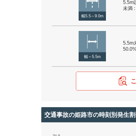
5.5m
未満 :
幅5.5～9.0m
5.5m
50.0
幅～5.5m
交通事故の姫路市の時刻別発生割