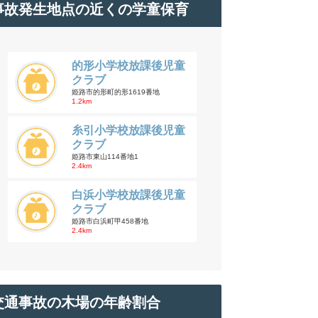
事故発生地点の近くの学童保育
的形小学校放課後児童
クラブ
姫路市的形町的形1619番地
1.2km
糸引小学校放課後児童
クラブ
姫路市東山114番地1
2.4km
白浜小学校放課後児童
クラブ
姫路市白浜町甲458番地
2.4km
交通事故の木場の年齢割合