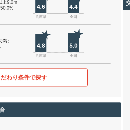
以上9.0m
4.6
4.4
 50.0%
兵庫県
全国
未満 :
4.8
5.0
%
兵庫県
全国
こだわり条件で探す
合