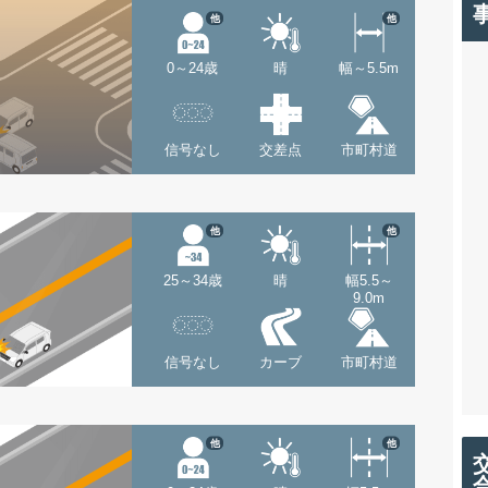
他
他
0～24歳
晴
幅～5.5m
信号なし
交差点
市町村道
他
他
25～34歳
晴
幅5.5～
9.0m
信号なし
カーブ
市町村道
他
他