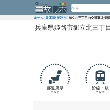
ホーム
/ 兵庫県
/ 姫路市
/ 御立北三丁目の交通事故情報
兵庫県姫路市御立北三丁
都道府県
沿線・駅
で探す
で探す