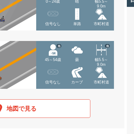
0～24歳
晴
幅5.5～
9.0m
信号なし
単路
市町村道
他
他
45～54歳
曇
幅5.5～
9.0m
信号なし
カーブ
市町村道
地図で見る