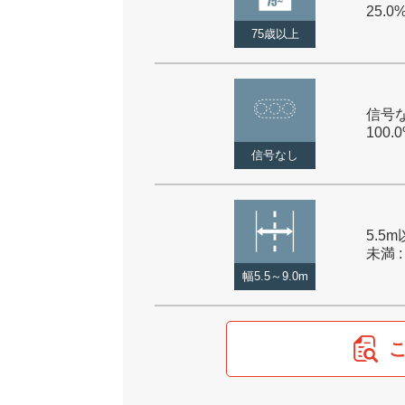
25.0
75歳以上
信号な
100.
信号なし
5.5m
未満 :
幅5.5～9.0m