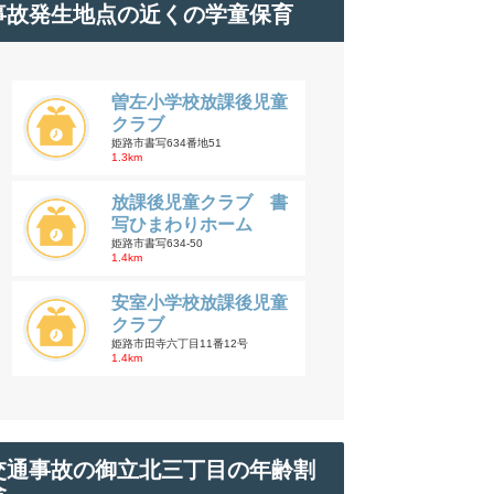
事故発生地点の近くの学童保育
曽左小学校放課後児童
クラブ
姫路市書写634番地51
1.3km
放課後児童クラブ 書
写ひまわりホーム
姫路市書写634-50
1.4km
安室小学校放課後児童
クラブ
姫路市田寺六丁目11番12号
1.4km
交通事故の御立北三丁目の年齢割
合