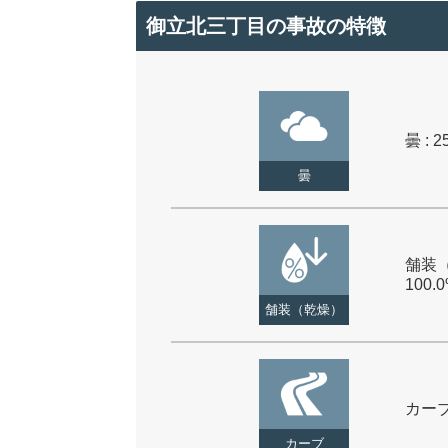
御立北三丁目の事故の特徴
曇 : 2
曇
舗装（
100.
舗装（乾燥）
カーブ 
カーブ