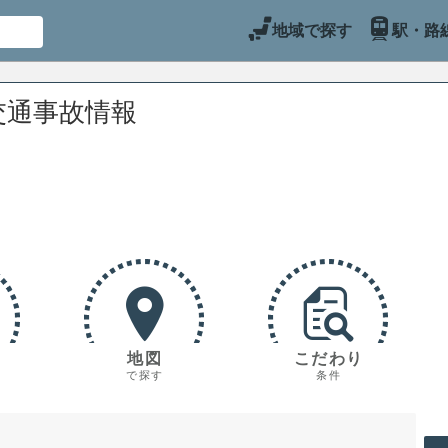
地域で探す
駅・路
交通事故情報
地図
こだわり
で探す
条件