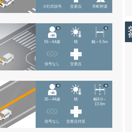
３灯式信号
交差点
市町村道
他
他
55～64歳
晴
幅～5.5m
信号なし
交差点
他
他
35～44歳
晴
幅9.0～
13.0m
信号なし
交差点付近