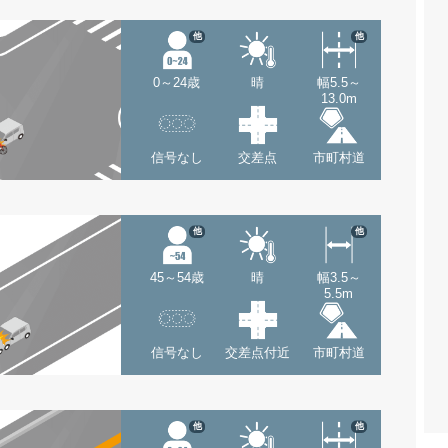
他
他
0～24歳
晴
幅5.5～
13.0m
信号なし
交差点
市町村道
他
他
45～54歳
晴
幅3.5～
5.5m
信号なし
交差点付近
市町村道
他
他