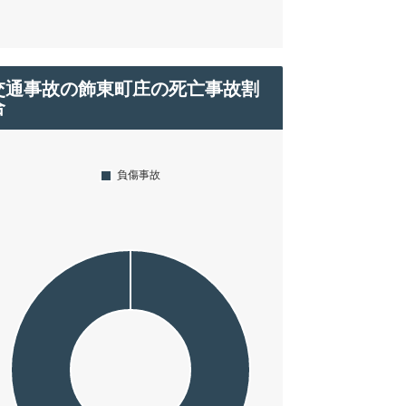
交通事故の飾東町庄の死亡事故割
合