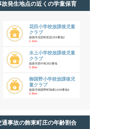
事故発生地点の近くの学童保育
花田小学校放課後児童
クラブ
姫路市花田町勅旨264番地2
1.1km
水上小学校放課後児童
クラブ
姫路市西中島382番地
2.3km
御国野小学校放課後児
童クラブ
姫路市御国野町御着1049番地3
2.4km
交通事故の飾東町庄の年齢割合