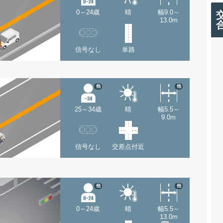
0～24歳
晴
幅9.0～
13.0m
信号なし
単路
他
他
25～34歳
晴
幅5.5～
9.0m
信号なし
交差点付近
他
他
0～24歳
晴
幅5.5～
13.0m