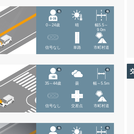
他
他
0～24歳
晴
幅5.5～
9.0m
信号なし
単路
市町村道
他
他
35～44歳
曇
幅～5.5m
信号なし
交差点
市町村道
他
他