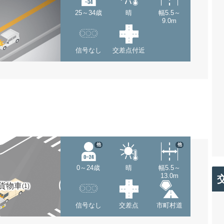
25～34歳
晴
幅5.5～
9.0m
信号なし
交差点付近
他
他
0～24歳
晴
幅5.5～
13.0m
貨物車
(1)
信号なし
交差点
市町村道