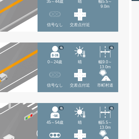
35～44歳
晴
幅5.5～
9.0m
信号なし
交差点付近
他
他
0～24歳
晴
幅9.0～
13.0m
信号なし
交差点付近
市町村道
他
他
45～54歳
晴
幅5.5～
13.0m