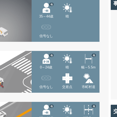
他
35～44歳
晴
信号なし
他
他
0～24歳
晴
幅～5.5m
信号なし
交差点
市町村道
他
他