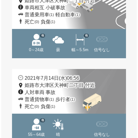
姫路市大津区天神町二丁目 付近
車両相互 小破事故
普通乗用車
軽自動車
(1)
(1)
死亡
負傷
(0)
(1)
他
他
0～24歳
曇
幅～5.5m
信号なし
2021年7月14日(水)06:56
姫路市大津区天神町二丁目 付近
人対車両 事故
普通貨物車
歩行者
(1)
(1)
死亡
負傷
(0)
(1)
他
55～64歳
晴
信号なし