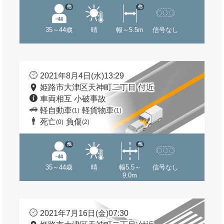
他
他
35～44歳
晴
幅～5.5m
信号なし
2021年8月4日(水)13:29
姫路市大津区天神町二丁目 付近
車両相互 小破事故
軽自動車
軽貨物車
(1)
(1)
死亡
負傷
(0)
(2)
他
他
35～44歳
晴
幅5.5～
信号なし
9.0m
2021年7月16日(金)07:30