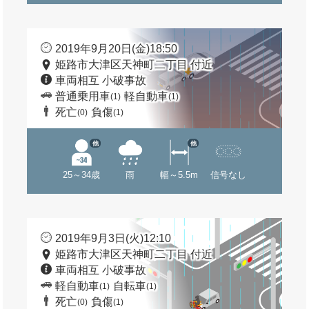
2019年9月20日(金)18:50
姫路市大津区天神町二丁目 付近
車両相互 小破事故
普通乗用車
軽自動車
(1)
(1)
死亡
負傷
(0)
(1)
他
他
25～34歳
雨
幅～5.5m
信号なし
2019年9月3日(火)12:10
姫路市大津区天神町二丁目 付近
車両相互 小破事故
軽自動車
自転車
(1)
(1)
死亡
負傷
(0)
(1)