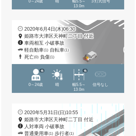
0～24歳
晴
幅5.5～
３灯式信号
13.0m
2020年6月4日(木)06:30
姫路市大津区天神町二丁目 付近
車両相互 小破事故
軽自動車
自転車
(1)
(1)
死亡
負傷
(0)
(1)
他
他
0～24歳
晴
幅5.5～
信号なし
13.0m
2020年5月31日(日)10:55
姫路市大津区天神町二丁目 付近
人対車両 小破事故
普通乗用車
歩行者
(1)
(1)