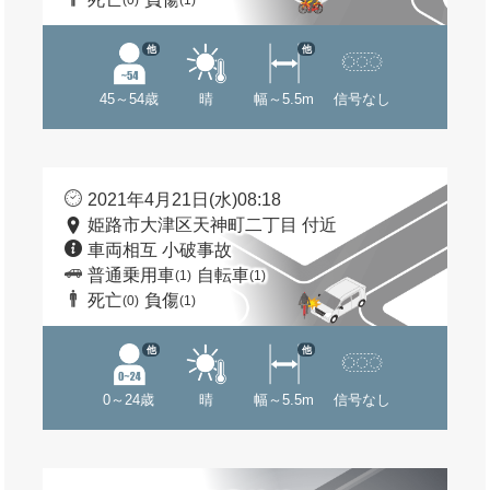
(0)
(1)
他
他
45～54歳
晴
幅～5.5m
信号なし
2021年4月21日(水)08:18
姫路市大津区天神町二丁目 付近
車両相互 小破事故
普通乗用車
自転車
(1)
(1)
死亡
負傷
(0)
(1)
他
他
0～24歳
晴
幅～5.5m
信号なし