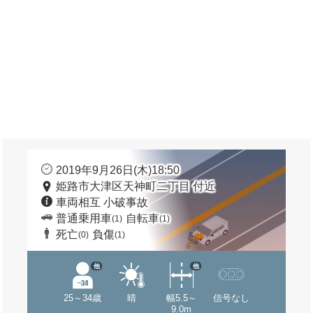
2019年9月26日(木)18:50
姫路市大津区天神町二丁目 付近
車両相互 小破事故
普通乗用車
自転車
(1)
(1)
死亡
負傷
(0)
(1)
他
他
25～34歳
晴
幅5.5～
信号なし
9.0m