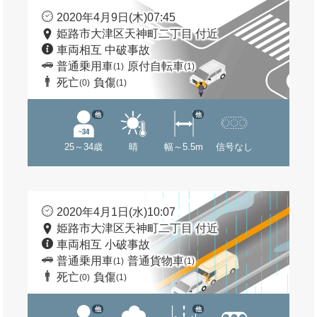
2020年4月9日(木)07:45
姫路市大津区天神町二丁目 付近
車両相互 中破事故
普通乗用車
原付自転車
(1)
(1)
死亡
負傷
(0)
(1)
他
他
25～34歳
晴
幅～5.5m
信号なし
2020年4月1日(水)10:07
姫路市大津区天神町二丁目 付近
車両相互 小破事故
普通乗用車
普通貨物車
(1)
(1)
死亡
負傷
(0)
(1)
他
他