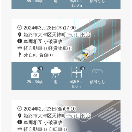
55～64歳
晴
幅9.0～
信号なし
13.0m
2024年3月28日(木)17:00
姫路市大津区天神町二丁目 付近
車両相互 小破事故
軽自動車
軽貨物車
(1)
(1)
死亡
負傷
(0)
(1)
他
他
25～34歳
雨
幅5.5～
信号なし
9.0m
2024年2月23日(金)06:10
姫路市大津区天神町二丁目 付近
車両相互 小破事故
軽自動車
自転車
(1)
(1)