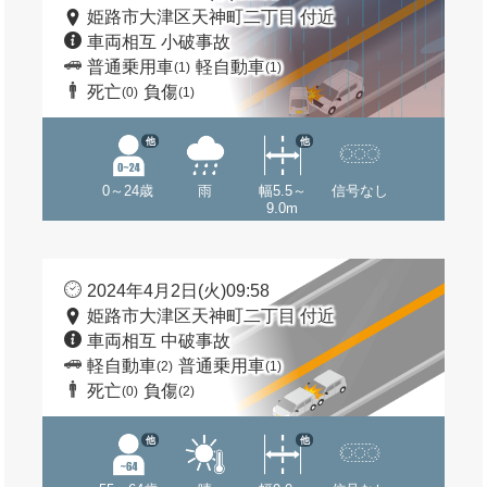
姫路市大津区天神町二丁目 付近
車両相互 小破事故
普通乗用車
軽自動車
(1)
(1)
死亡
負傷
(0)
(1)
他
他
0～24歳
雨
幅5.5～
信号なし
9.0m
2024年4月2日(火)09:58
姫路市大津区天神町二丁目 付近
車両相互 中破事故
軽自動車
普通乗用車
(2)
(1)
死亡
負傷
(0)
(2)
他
他