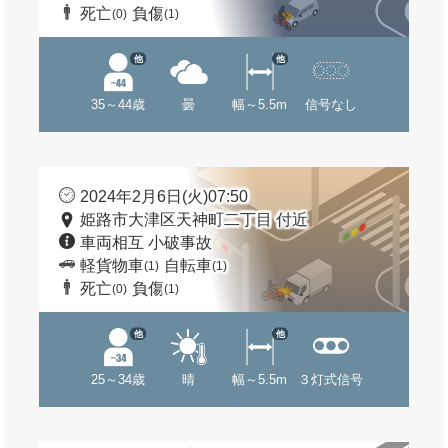
死亡
負傷
(0)
(1)
他
他
35～44歳
曇
幅～5.5m
信号なし
2024年2月6日(火)07:50
姫路市大津区天神町二丁目 付近
車両相互 小破事故
軽貨物車
自転車
(1)
(1)
死亡
負傷
(0)
(1)
他
他
25～34歳
晴
幅～5.5m
３灯式信号