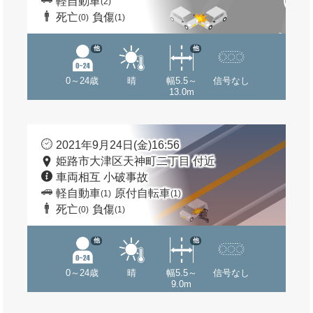
軽自動車
(2)
死亡
負傷
(0)
(1)
他
他
0～24歳
晴
幅5.5～
信号なし
13.0m
2021年9月24日(金)16:56
姫路市大津区天神町二丁目 付近
車両相互 小破事故
軽自動車
原付自転車
(1)
(1)
死亡
負傷
(0)
(1)
他
他
0～24歳
晴
幅5.5～
信号なし
9.0m