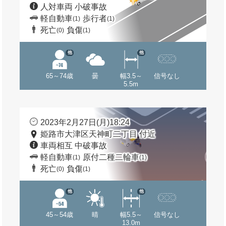
人対車両 小破事故
軽自動車
歩行者
(1)
(1)
死亡
負傷
(0)
(1)
他
他
65～74歳
曇
幅3.5～
信号なし
5.5m
2023年2月27日(月)18:24
姫路市大津区天神町二丁目 付近
車両相互 中破事故
軽自動車
原付二種二輪車
(1)
(1)
死亡
負傷
(0)
(1)
他
他
45～54歳
晴
幅5.5～
信号なし
13.0m