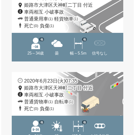
姫路市大津区天神町二丁目 付近
車両相互 小破事故
普通乗用車
軽貨物車
(1)
(1)
死亡
負傷
(0)
(1)
他
他
25～34歳
曇
幅～5.5m
信号なし
2020年6月23日(火)07:35
姫路市大津区天神町二丁目 付近
車両相互 小破事故
普通貨物車
自転車
(1)
(1)
死亡
負傷
(0)
(1)
他
他