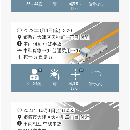
35～44歳
晴
幅5.5～
信号なし
13.0m
2022年3月4日(金)13:20
姫路市大津区天神町二丁目 付近
車両相互 中破事故
中型貨物車
普通乗用車
(1)
(1)
死亡
負傷
(0)
(2)
他
他
0～24歳
晴
幅9.0～
信号なし
13.0m
2021年10月1日(金)10:55
姫路市大津区天神町二丁目 付近
車両相互 中破事故