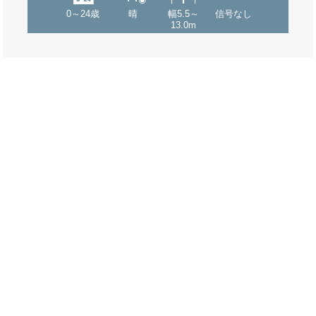
0～24歳
晴
幅5.5～
信号なし
13.0m