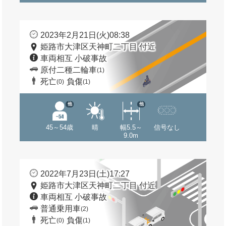
2023年2月21日(火)08:38
姫路市大津区天神町二丁目 付近
車両相互 小破事故
原付二種二輪車
(1)
死亡
負傷
(0)
(1)
他
他
45～54歳
晴
幅5.5～
信号なし
9.0m
2022年7月23日(土)17:27
姫路市大津区天神町二丁目 付近
車両相互 小破事故
普通乗用車
(2)
死亡
負傷
(0)
(1)