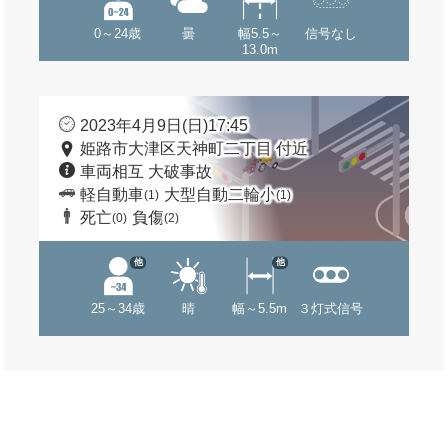
0～24歳
曇
幅5.5～
信号なし
13.0m
2023年4月9日(日)17:45
姫路市大津区天神町二丁目 付近
車両相互 大破事故
軽自動車
大型自動二輪小
(1)
(1)
死亡
負傷
(0)
(2)
他
他
25～34歳
晴
幅～5.5m
３灯式信号