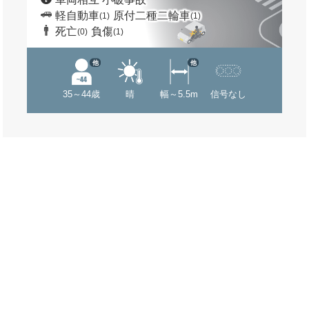
軽自動車
原付二種二輪車
(1)
(1)
死亡
負傷
(0)
(1)
他
他
35～44歳
晴
幅～5.5m
信号なし