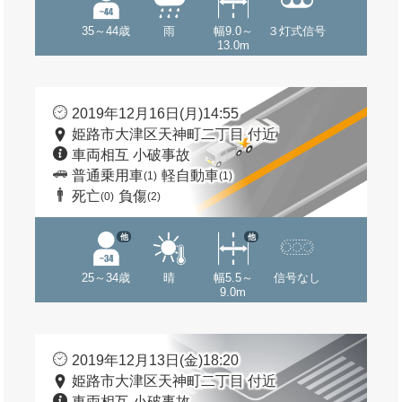
35～44歳
雨
幅9.0～
３灯式信号
13.0m
2019年12月16日(月)14:55
姫路市大津区天神町二丁目 付近
車両相互 小破事故
普通乗用車
軽自動車
(1)
(1)
死亡
負傷
(0)
(2)
他
他
25～34歳
晴
幅5.5～
信号なし
9.0m
2019年12月13日(金)18:20
姫路市大津区天神町二丁目 付近
車両相互 小破事故