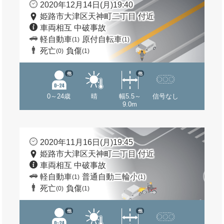
2020年12月14日(月)19:40
姫路市大津区天神町二丁目 付近
車両相互 中破事故
軽自動車
原付自転車
(1)
(1)
死亡
負傷
(0)
(1)
他
他
0～24歳
晴
幅5.5～
信号なし
9.0m
2020年11月16日(月)19:45
姫路市大津区天神町二丁目 付近
車両相互 中破事故
軽自動車
普通自動二輪小
(1)
(1)
死亡
負傷
(0)
(1)
他
他