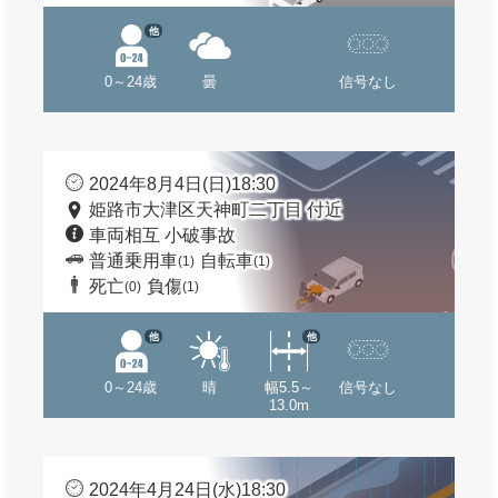
他
0～24歳
曇
信号なし
2024年8月4日(日)18:30
姫路市大津区天神町二丁目 付近
車両相互 小破事故
普通乗用車
自転車
(1)
(1)
死亡
負傷
(0)
(1)
他
他
0～24歳
晴
幅5.5～
信号なし
13.0m
2024年4月24日(水)18:30