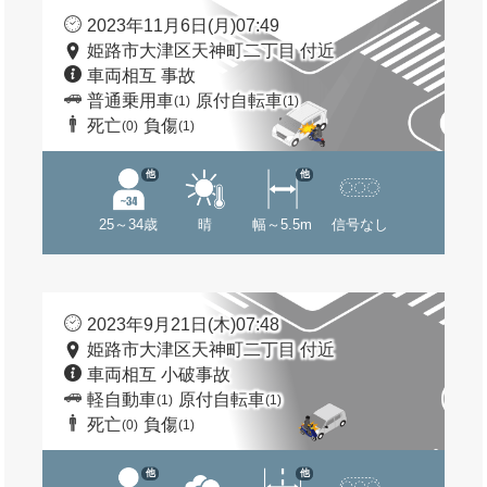
2023年11月6日(月)07:49
姫路市大津区天神町二丁目 付近
車両相互 事故
普通乗用車
原付自転車
(1)
(1)
死亡
負傷
(0)
(1)
他
他
25～34歳
晴
幅～5.5m
信号なし
2023年9月21日(木)07:48
姫路市大津区天神町二丁目 付近
車両相互 小破事故
軽自動車
原付自転車
(1)
(1)
死亡
負傷
(0)
(1)
他
他