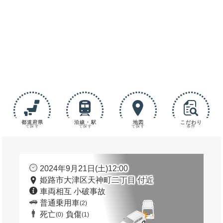
都道府県
沿線・駅
地図
こだわり
で探す
で探す
で探す
条件
2024年9月21日(土)12:00
姫路市大津区天神町二丁目 付近
車両相互 小破事故
普通乗用車
(2)
死亡
負傷
(0)
(1)