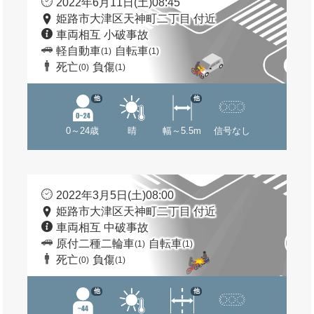
2022年6月11日(土)08:45
姫路市大津区天神町二丁目 付近
車両相互 小破事故
軽自動車
自転車
(1)
(1)
死亡
負傷
(0)
(1)
他
他
0～24歳
晴
幅～5.5m
信号なし
2022年3月5日(土)08:00
姫路市大津区天神町二丁目 付近
車両相互 中破事故
原付二種二輪車
自転車
(1)
(1)
死亡
負傷
(0)
(1)
他
他