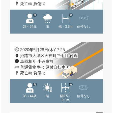
死亡
負傷
(0)
(1)
他
他
25～34歳
雨
幅～3.5m
信号なし
2020年5月28日(木)17:25
姫路市大津区天神町二丁目 付近
車両相互 小破事故
普通貨物車
原付自転車
(1)
(1)
死亡
負傷
(0)
(1)
他
他
35～44歳
晴
幅5.5～
信号なし
9.0m