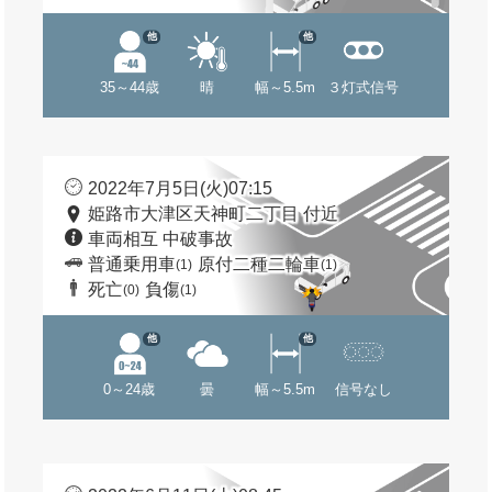
他
他
35～44歳
晴
幅～5.5m
３灯式信号
2022年7月5日(火)07:15
姫路市大津区天神町二丁目 付近
車両相互 中破事故
普通乗用車
原付二種二輪車
(1)
(1)
死亡
負傷
(0)
(1)
他
他
0～24歳
曇
幅～5.5m
信号なし