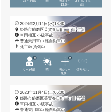
25～34歳
晴
幅5.5～
３灯式（点
13.0m
滅）
2024年2月14日(水)18:40
姫路市飾磨区英賀春日町二丁目 付近
車両相互 小破事故
普通乗用車
軽自動車
(1)
(1)
死亡
負傷
(0)
(1)
他
他
0～24歳
晴
幅5.5～
信号なし
9.0m
2023年11月4日(土)06:00
姫路市飾磨区英賀春日町二丁目 付近
車両相互 小破事故
普通乗用車
軽自動車
(1)
(1)