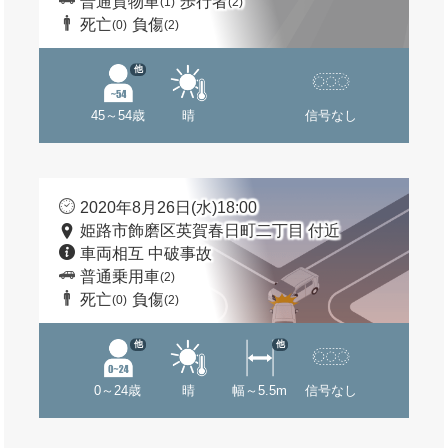
普通貨物車
歩行者
(1)
(2)
死亡
負傷
(0)
(2)
他
45～54歳
晴
信号なし
2020年8月26日(水)18:00
姫路市飾磨区英賀春日町二丁目 付近
車両相互 中破事故
普通乗用車
(2)
死亡
負傷
(0)
(2)
他
他
0～24歳
晴
幅～5.5m
信号なし