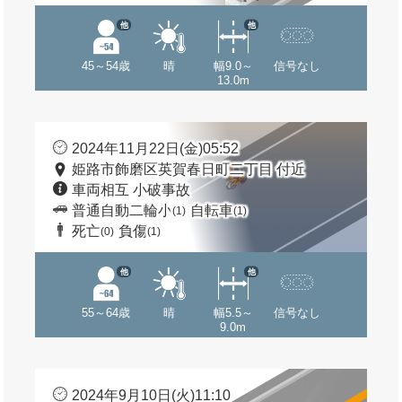
他
他
45～54歳
晴
幅9.0～
信号なし
13.0m
2024年11月22日(金)05:52
姫路市飾磨区英賀春日町二丁目 付近
車両相互 小破事故
普通自動二輪小
自転車
(1)
(1)
死亡
負傷
(0)
(1)
他
他
55～64歳
晴
幅5.5～
信号なし
9.0m
2024年9月10日(火)11:10