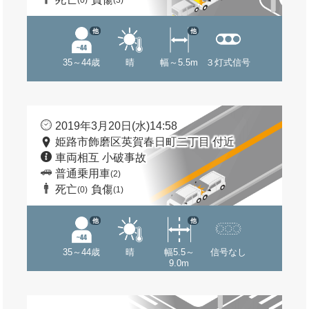
(0)
(3)
他
他
35～44歳
晴
幅～5.5m
３灯式信号
2019年3月20日(水)14:58
姫路市飾磨区英賀春日町二丁目 付近
車両相互 小破事故
普通乗用車
(2)
死亡
負傷
(0)
(1)
他
他
35～44歳
晴
幅5.5～
信号なし
9.0m