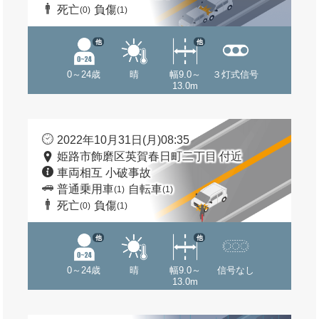
死亡
負傷
(0)
(1)
他
他
0～24歳
晴
幅9.0～
３灯式信号
13.0m
2022年10月31日(月)08:35
姫路市飾磨区英賀春日町二丁目 付近
車両相互 小破事故
普通乗用車
自転車
(1)
(1)
死亡
負傷
(0)
(1)
他
他
0～24歳
晴
幅9.0～
信号なし
13.0m