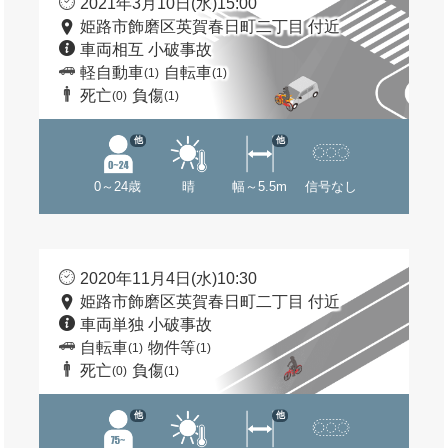
2021年3月10日(水)15:00
姫路市飾磨区英賀春日町二丁目 付近
車両相互 小破事故
軽自動車
自転車
(1)
(1)
死亡
負傷
(0)
(1)
他
他
0～24歳
晴
幅～5.5m
信号なし
2020年11月4日(水)10:30
姫路市飾磨区英賀春日町二丁目 付近
車両単独 小破事故
自転車
物件等
(1)
(1)
死亡
負傷
(0)
(1)
他
他