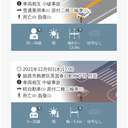
車両相互 小破事故
普通乗用車
原付二種二輪車
(1)
(1)
死亡
負傷
(0)
(1)
他
他
25～34歳
晴
幅9.0～
信号なし
13.0m
2021年12月9日(木)17:00
姫路市飾磨区英賀春日町二丁目 付近
車両相互 中破事故
軽自動車
原付二種二輪車
(1)
(1)
死亡
負傷
(0)
(1)
他
他
0～24歳
晴
幅～5.5m
信号なし