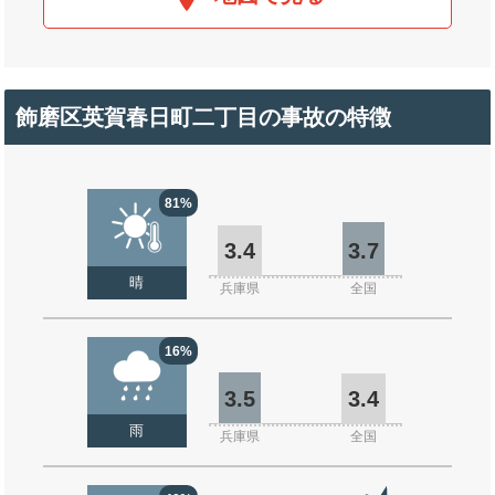
飾磨区英賀春日町二丁目の事故の特徴
81%
3.4
3.7
晴
兵庫県
全国
16%
3.5
3.4
雨
兵庫県
全国