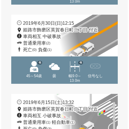
13.0m
2019年6月30日(日)12:15
姫路市飾磨区英賀春日町二丁目 付近
車両相互 中破事故
普通乗用車
(2)
死亡
負傷
(0)
(1)
他
他
45～54歳
曇
幅9.0～
信号なし
13.0m
2019年6月15日(土)13:32
姫路市飾磨区英賀春日町二丁目 付近
車両相互 小破事故
普通乗用車
軽自動車
(1)
(1)
死亡
負傷