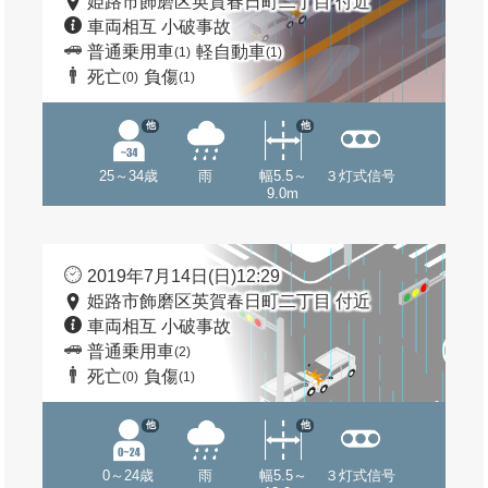
姫路市飾磨区英賀春日町二丁目 付近
車両相互 小破事故
普通乗用車
軽自動車
(1)
(1)
死亡
負傷
(0)
(1)
他
他
25～34歳
雨
幅5.5～
３灯式信号
9.0m
2019年7月14日(日)12:29
姫路市飾磨区英賀春日町二丁目 付近
車両相互 小破事故
普通乗用車
(2)
死亡
負傷
(0)
(1)
他
他
0～24歳
雨
幅5.5～
３灯式信号