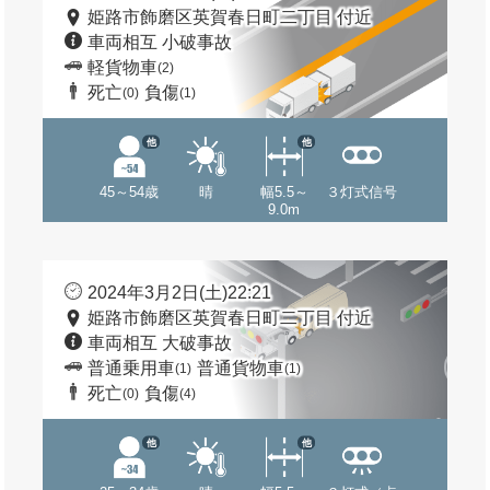
姫路市飾磨区英賀春日町二丁目 付近
車両相互 小破事故
軽貨物車
(2)
死亡
負傷
(0)
(1)
他
他
45～54歳
晴
幅5.5～
３灯式信号
9.0m
2024年3月2日(土)22:21
姫路市飾磨区英賀春日町二丁目 付近
車両相互 大破事故
普通乗用車
普通貨物車
(1)
(1)
死亡
負傷
(0)
(4)
他
他