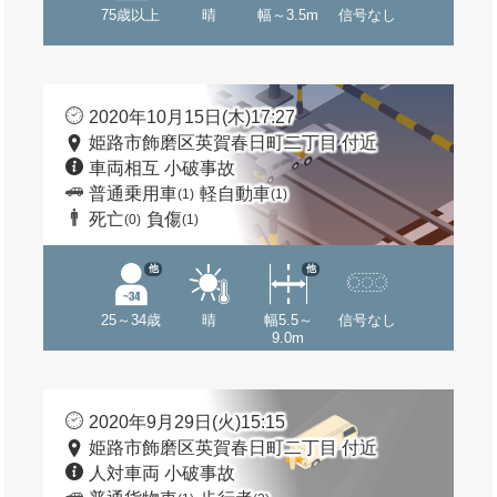
75歳以上
晴
幅～3.5m
信号なし
2020年10月15日(木)17:27
姫路市飾磨区英賀春日町二丁目 付近
車両相互 小破事故
普通乗用車
軽自動車
(1)
(1)
死亡
負傷
(0)
(1)
他
他
25～34歳
晴
幅5.5～
信号なし
9.0m
2020年9月29日(火)15:15
姫路市飾磨区英賀春日町二丁目 付近
人対車両 小破事故