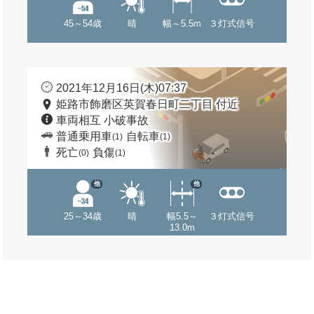
45～54歳
晴
幅～5.5m
３灯式信号
2021年12月16日(木)07:37
姫路市飾磨区英賀春日町二丁目 付近
車両相互 小破事故
普通乗用車
自転車
(1)
(1)
死亡
負傷
(0)
(1)
他
他
25～34歳
晴
幅5.5～
３灯式信号
13.0m