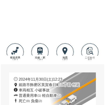
都道府県
沿線・駅
地図
こだわり
で探す
で探す
で探す
条件
2024年11月30日(土)12:23
姫路市飾磨区英賀春日町二丁目 付近
車両相互 小破事故
普通乗用車
軽自動車
(1)
(1)
死亡
負傷
(0)
(2)