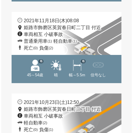
2021年11月18日(木)08:08
姫路市飾磨区英賀春日町二丁目 付近
車両相互 小破事故
普通乗用車
軽自動車
(1)
(1)
死亡
負傷
(0)
(2)
他
他
45～54歳
晴
幅～5.5m
信号なし
2021年10月23日(土)12:50
姫路市飾磨区英賀春日町二丁目 付近
車両相互 小破事故
軽自動車
(2)
死亡
負傷
(0)
(1)