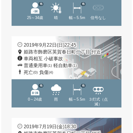
他
他
25～34歳
晴
幅～5.5m
信号なし
2019年9月22日(日)22:45
姫路市飾磨区英賀春日町二丁目 付近
車両相互 小破事故
普通乗用車
軽自動車
(1)
(1)
死亡
負傷
(0)
(4)
他
他
0～24歳
雨
幅～5.5m
３灯式（点
滅）
2019年7月19日(金)18:30