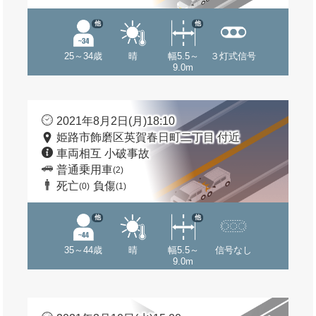
他
他
25～34歳
晴
幅5.5～
３灯式信号
9.0m
2021年8月2日(月)18:10
姫路市飾磨区英賀春日町二丁目 付近
車両相互 小破事故
普通乗用車
(2)
死亡
負傷
(0)
(1)
他
他
35～44歳
晴
幅5.5～
信号なし
9.0m