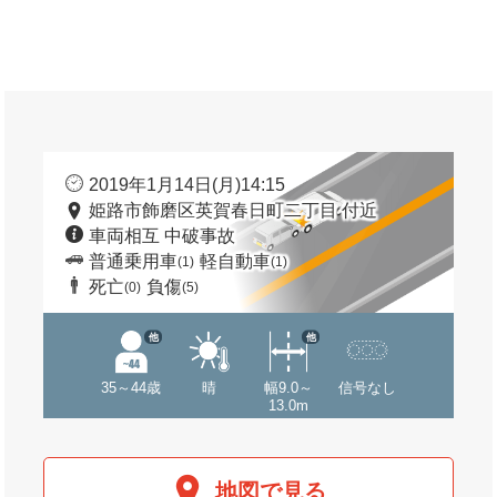
2019年1月14日(月)14:15
姫路市飾磨区英賀春日町二丁目 付近
車両相互 中破事故
普通乗用車
軽自動車
(1)
(1)
死亡
負傷
(0)
(5)
他
他
35～44歳
晴
幅9.0～
信号なし
13.0m
地図で見る