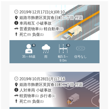
2019年12月17日(火)08:10
姫路市飾磨区英賀春日町二丁目 付近
車両相互 小破事故
普通貨物車
軽自動車
(1)
(1)
死亡
負傷
(0)
(1)
他
他
35～44歳
雨
幅5.5～
信号なし
9.0m
2019年10月28日(月)17:14
姫路市飾磨区英賀春日町二丁目 付近
人対車両 小破事故
軽貨物車
歩行者
(1)
(1)
死亡
負傷
(0)
(1)