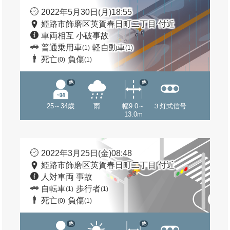
2022年5月30日(月)18:55
姫路市飾磨区英賀春日町二丁目 付近
車両相互 小破事故
普通乗用車
軽自動車
(1)
(1)
死亡
負傷
(0)
(1)
他
他
25～34歳
雨
幅9.0～
３灯式信号
13.0m
2022年3月25日(金)08:48
姫路市飾磨区英賀春日町二丁目 付近
人対車両 事故
自転車
歩行者
(1)
(1)
死亡
負傷
(0)
(1)
他
他