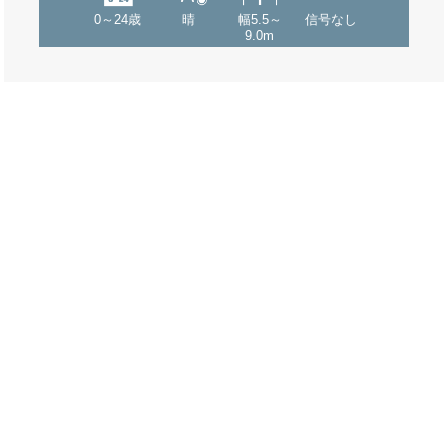
0～24歳
晴
幅5.5～
信号なし
9.0m