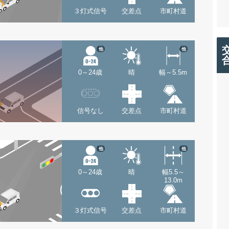
３灯式信号
交差点
市町村道
他
他
0～24歳
晴
幅～5.5m
信号なし
交差点
市町村道
他
他
0～24歳
晴
幅5.5～
13.0m
３灯式信号
交差点
市町村道