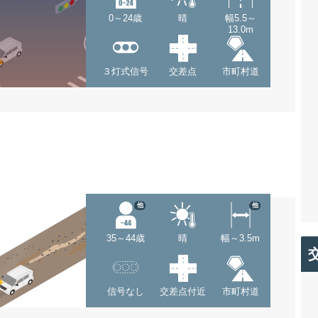
0～24歳
晴
幅5.5～
13.0m
３灯式信号
交差点
市町村道
他
他
35～44歳
晴
幅～3.5m
信号なし
交差点付近
市町村道