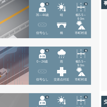
他
他
35～44歳
晴
幅5.5～
9.0m
信号なし
橋
市町村道
他
他
0～24歳
雨
幅5.5～
9.0m
信号なし
交差点付近
市町村道
他
他