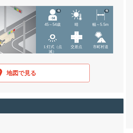
他
他
45～54歳
晴
幅～5.5m
１灯式（点
交差点
市町村道
滅）
地図で見る