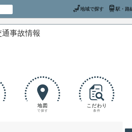
地域で探す
駅・路
交通事故情報
地図
こだわり
で探す
条件