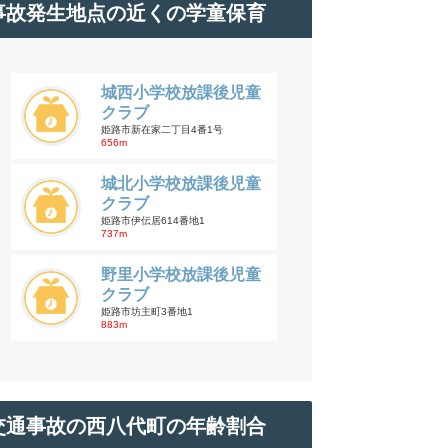
事故発生地点の近くの学童保育
城西小学校放課後児童
クラブ
姫路市新在家二丁目4番1号
656m
城北小学校放課後児童
クラブ
姫路市伊伝居614番地1
737m
野里小学校放課後児童
クラブ
姫路市坊主町3番地1
883m
交通事故の西八代町の年齢割合