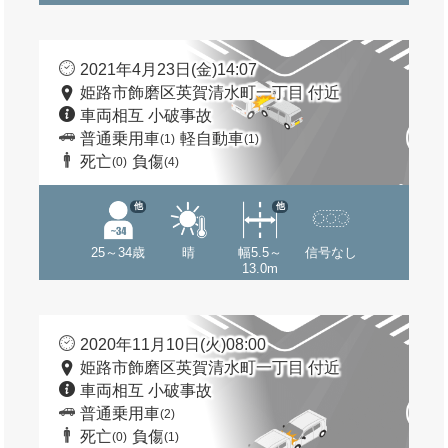
2021年4月23日(金)14:07
姫路市飾磨区英賀清水町一丁目 付近
車両相互 小破事故
普通乗用車
軽自動車
(1)
(1)
死亡
負傷
(0)
(4)
他
他
25～34歳
晴
幅5.5～
信号なし
13.0m
2020年11月10日(火)08:00
姫路市飾磨区英賀清水町一丁目 付近
車両相互 小破事故
普通乗用車
(2)
死亡
負傷
(0)
(1)