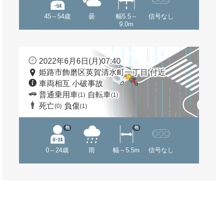
45～54歳
曇
幅5.5～
信号なし
9.0m
2022年6月6日(月)07:40
姫路市飾磨区英賀清水町一丁目 付近
車両相互 小破事故
普通乗用車
自転車
(1)
(1)
死亡
負傷
(0)
(1)
他
他
0～24歳
雨
幅～5.5m
信号なし