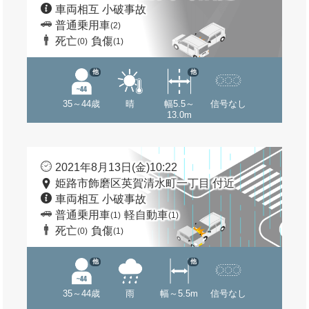
車両相互 小破事故
普通乗用車
(2)
死亡
負傷
(0)
(1)
他
他
35～44歳
晴
幅5.5～
信号なし
13.0m
2021年8月13日(金)10:22
姫路市飾磨区英賀清水町一丁目 付近
車両相互 小破事故
普通乗用車
軽自動車
(1)
(1)
死亡
負傷
(0)
(1)
他
他
35～44歳
雨
幅～5.5m
信号なし