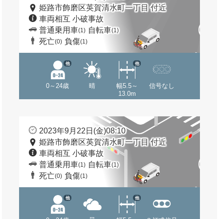
姫路市飾磨区英賀清水町一丁目 付近
車両相互 小破事故
普通乗用車
自転車
(1)
(1)
死亡
負傷
(0)
(1)
他
他
0～24歳
晴
幅5.5～
信号なし
13.0m
2023年9月22日(金)08:10
姫路市飾磨区英賀清水町一丁目 付近
車両相互 小破事故
普通乗用車
自転車
(1)
(1)
死亡
負傷
(0)
(1)
他
他