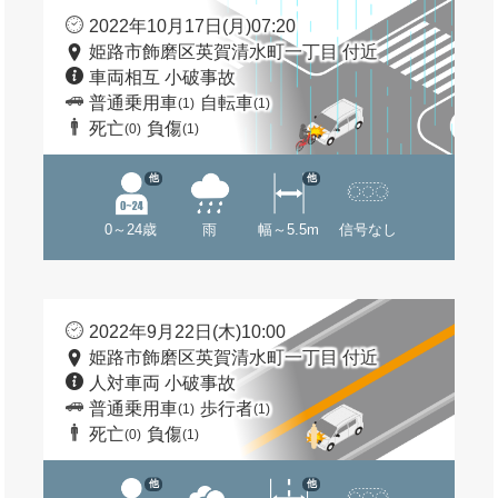
2022年10月17日(月)07:20
姫路市飾磨区英賀清水町一丁目 付近
車両相互 小破事故
普通乗用車
自転車
(1)
(1)
死亡
負傷
(0)
(1)
他
他
0～24歳
雨
幅～5.5m
信号なし
2022年9月22日(木)10:00
姫路市飾磨区英賀清水町一丁目 付近
人対車両 小破事故
普通乗用車
歩行者
(1)
(1)
死亡
負傷
(0)
(1)
他
他