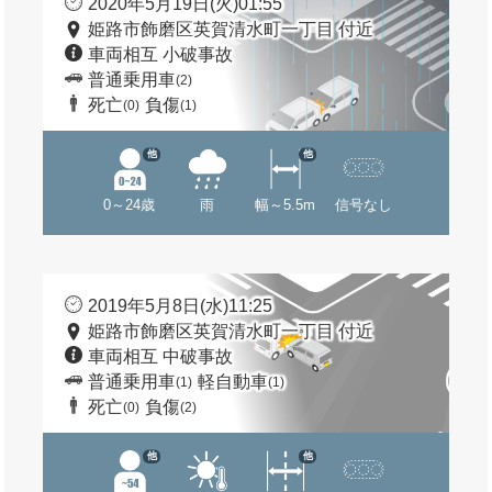
2020年5月19日(火)01:55
姫路市飾磨区英賀清水町一丁目 付近
車両相互 小破事故
普通乗用車
(2)
死亡
負傷
(0)
(1)
他
他
0～24歳
雨
幅～5.5m
信号なし
2019年5月8日(水)11:25
姫路市飾磨区英賀清水町一丁目 付近
車両相互 中破事故
普通乗用車
軽自動車
(1)
(1)
死亡
負傷
(0)
(2)
他
他