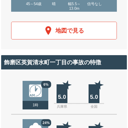
45～54歳
晴
幅5.5～
信号なし
13.0m
地図で見る
飾磨区英賀清水町一丁目の事故の特徴
6%
5.0
5.0
1時
兵庫県
全国
24%