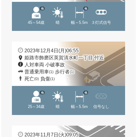
他
他
45～54歳
晴
幅～5.5m
３灯式信号
2023年12月4日(月)06:55
姫路市飾磨区英賀清水町一丁目 付近
人対車両 小破事故
普通乗用車
歩行者
(1)
(1)
死亡
負傷
(0)
(1)
他
他
25～34歳
晴
幅～5.5m
信号なし
2023年11月7日(火)09:05