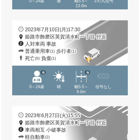
0～24歳
曇
幅5.5～
３灯式信号
13.0m
2023年7月10日(月)17:30
姫路市飾磨区英賀清水町一丁目 付近
人対車両 事故
普通乗用車
歩行者
(1)
(1)
死亡
負傷
(0)
(1)
他
他
0～24歳
晴
幅5.5～
信号なし
9.0m
2023年6月27日(火)15:55
姫路市飾磨区英賀清水町一丁目 付近
車両相互 小破事故
軽自動車
(2)