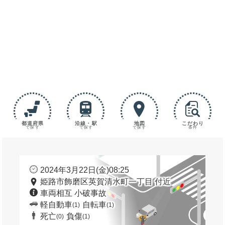
都道府県
沿線・駅
地図
こだわり
で探す
で探す
で探す
条件
2024年3月22日(金)08:25
姫路市飾磨区英賀清水町一丁目 付近
車両相互 小破事故
軽自動車
自転車
(1)
(1)
死亡
負傷
(0)
(1)