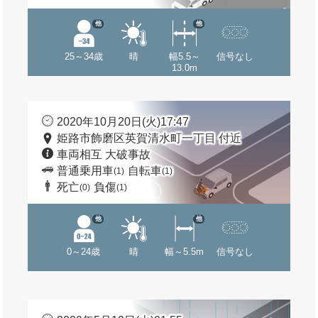
他
他
25～34歳
晴
幅5.5～
信号なし
13.0m
2020年10月20日(火)17:47
姫路市飾磨区英賀清水町一丁目 付近
車両相互 大破事故
普通乗用車
自転車
(1)
(1)
死亡
負傷
(0)
(1)
他
他
0～24歳
晴
幅～5.5m
信号なし