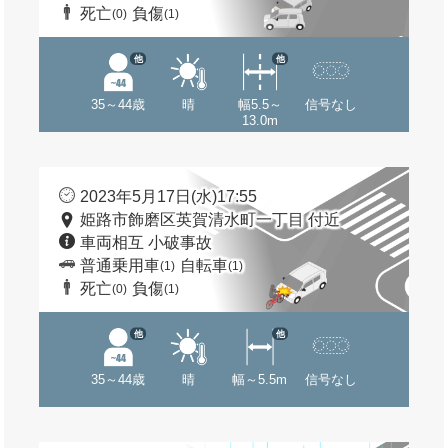
死亡
負傷
(0)
(1)
他
他
35～44歳
晴
幅5.5～
信号なし
13.0m
2023年5月17日(水)17:55
姫路市飾磨区英賀清水町一丁目 付近
車両相互 小破事故
普通乗用車
自転車
(1)
(1)
死亡
負傷
(0)
(1)
他
他
35～44歳
晴
幅～5.5m
信号なし