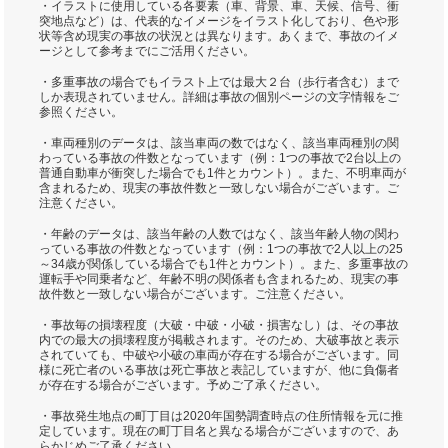
・イラストに使用している各要素（車、背景、車、天候、信号、衝
突地点など）は、代表的なイメージをイラスト化しており、色や形
状等含め現実の事故の状況とは異なります。あくまで、事故のイメ
ージとして参考までにご活用ください。
・多重事故の場合でもイラスト上では最大２台（歩行者含む）まで
しか表現されていません。詳細は事故の個別ページの文字情報をご
参照ください。
・車両種別のデータは、該当車両の数ではなく、該当車両種別の関
わっている事故の件数となっています（例：1つの事故で2台以上の
普通自動車が衝突した場合でも1件とカウント）。また、不明車両が
含まれるため、現実の事故件数と一致しない場合がございます。ご
注意ください。
・年齢のデータは、該当年齢の人数ではなく、該当年齢人物の関わ
っている事故の件数となっています（例：1つの事故で2人以上の25
～34歳が関係している場合でも1件とカウント）。また、多重事故の
運転手や同乗者など、年齢不明の関係者も含まれるため、現実の事
故件数と一致しない場合がございます。ご注意ください。
・事故毎の損壊程度（大破・中破・小破・損害なし）は、その事故
内での最大の損壊程度が掲載されます。そのため、大破事故と表示
されていても、中破や小破の車両が存在する場合がございます。同
様に死亡者のいる事故は死亡事故と表記していますが、他に負傷者
が存在する場合がございます。予めご了承ください。
・事故発生地点の町丁目は2020年国勢調査時点の住所情報を元に推
定しています。現在の町丁目名と異なる場合がございますので、あ
らかじめご了承ください。