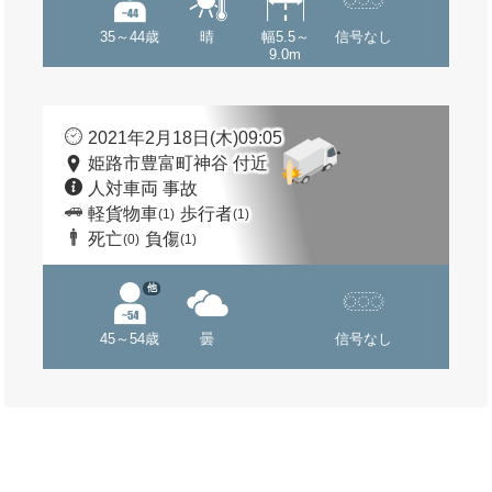
35～44歳
晴
幅5.5～
信号なし
9.0m
2021年2月18日(木)09:05
姫路市豊富町神谷 付近
人対車両 事故
軽貨物車
歩行者
(1)
(1)
死亡
負傷
(0)
(1)
他
45～54歳
曇
信号なし