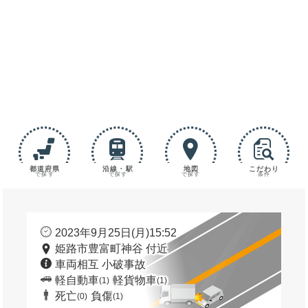
都道府県
沿線・駅
地図
こだわり
で探す
で探す
で探す
条件
2023年9月25日(月)15:52
姫路市豊富町神谷 付近
車両相互 小破事故
軽自動車
軽貨物車
(1)
(1)
死亡
負傷
(0)
(1)