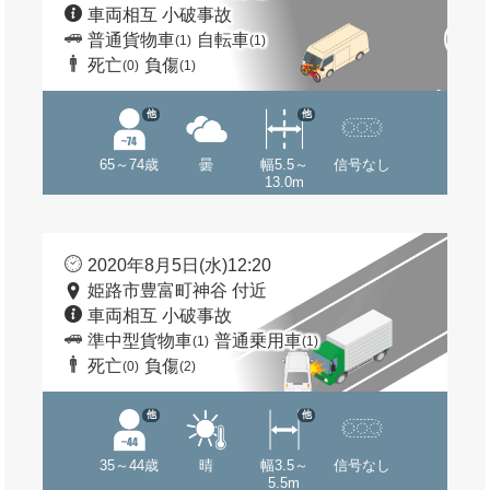
車両相互 小破事故
普通貨物車
自転車
(1)
(1)
死亡
負傷
(0)
(1)
他
他
65～74歳
曇
幅5.5～
信号なし
13.0m
2020年8月5日(水)12:20
姫路市豊富町神谷 付近
車両相互 小破事故
準中型貨物車
普通乗用車
(1)
(1)
死亡
負傷
(0)
(2)
他
他
35～44歳
晴
幅3.5～
信号なし
5.5m