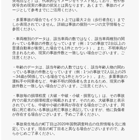
突地点など）は、代表的なイメージをイラスト化しており、色や形
状等含め現実の事故の状況とは異なります。あくまで、事故のイメ
ージとして参考までにご活用ください。
・多重事故の場合でもイラスト上では最大２台（歩行者含む）まで
しか表現されていません。詳細は事故の個別ページの文字情報をご
参照ください。
・車両種別のデータは、該当車両の数ではなく、該当車両種別の関
わっている事故の件数となっています（例：1つの事故で2台以上の
普通自動車が衝突した場合でも1件とカウント）。また、不明車両が
含まれるため、現実の事故件数と一致しない場合がございます。ご
注意ください。
・年齢のデータは、該当年齢の人数ではなく、該当年齢人物の関わ
っている事故の件数となっています（例：1つの事故で2人以上の25
～34歳が関係している場合でも1件とカウント）。また、多重事故の
運転手や同乗者など、年齢不明の関係者も含まれるため、現実の事
故件数と一致しない場合がございます。ご注意ください。
・事故毎の損壊程度（大破・中破・小破・損害なし）は、その事故
内での最大の損壊程度が掲載されます。そのため、大破事故と表示
されていても、中破や小破の車両が存在する場合がございます。同
様に死亡者のいる事故は死亡事故と表記していますが、他に負傷者
が存在する場合がございます。予めご了承ください。
・事故発生地点の町丁目は2020年国勢調査時点の住所情報を元に推
定しています。現在の町丁目名と異なる場合がございますので、あ
らかじめご了承ください。