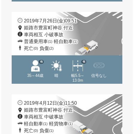
2019年7月26日(金)09:51
姫路市豊富町神谷 付近
車両相互 小破事故
普通乗用車
軽自動車
(1)
(1)
死亡
負傷
(0)
(2)
他
他
35～44歳
晴
幅5.5～
信号なし
13.0m
2019年4月12日(金)11:50
姫路市豊富町神谷 付近
車両相互 中破事故
軽自動車
軽貨物車
(1)
(1)
死亡
負傷
(0)
(1)