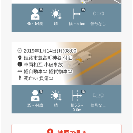
他
他
45～54歳
晴
幅～5.5m
信号なし
2019年1月14日(月)08:00
姫路市豊富町神谷 付近
車両相互 小破事故
軽自動車
軽貨物車
(1)
(1)
死亡
負傷
(0)
(1)
他
他
35～44歳
晴
幅5.5～
信号なし
9.0m