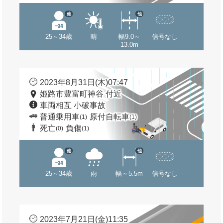
他
他
25～34歳
晴
幅9.0～
信号なし
13.0m
2023年8月31日(木)07:47
姫路市豊富町神谷 付近
車両相互 小破事故
普通乗用車
原付自転車
(1)
(1)
死亡
負傷
(0)
(1)
他
他
25～34歳
雨
幅～5.5m
信号なし
2023年7月21日(金)11:35