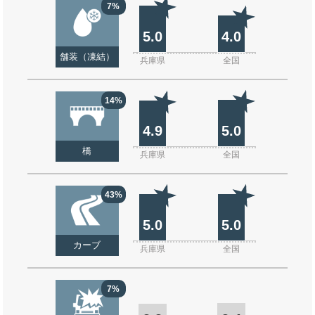
7%
5.0
4.0
舗装（凍結）
兵庫県
全国
14%
4.9
5.0
橋
兵庫県
全国
43%
5.0
5.0
カーブ
兵庫県
全国
7%