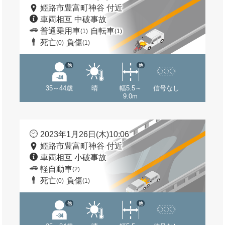
姫路市豊富町神谷 付近
車両相互 中破事故
普通乗用車
自転車
(1)
(1)
死亡
負傷
(0)
(1)
他
他
35～44歳
晴
幅5.5～
信号なし
9.0m
2023年1月26日(木)10:06
姫路市豊富町神谷 付近
車両相互 小破事故
軽自動車
(2)
死亡
負傷
(0)
(1)
他
他