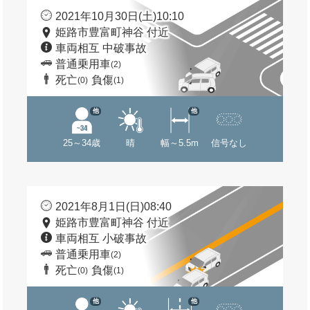
2021年10月30日(土)10:10
姫路市豊富町神谷 付近
車両相互 中破事故
普通乗用車
(2)
死亡
負傷
(0)
(1)
他
他
25～34歳
晴
幅～5.5m
信号なし
2021年8月1日(日)08:40
姫路市豊富町神谷 付近
車両相互 小破事故
普通乗用車
(2)
死亡
負傷
(0)
(1)
他
他