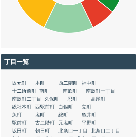
丁目一覧
坂元町
本町
西二階町
福中町
十二所前町
南町
南畝町
南畝町一丁目
南畝町二丁目
久保町
忍町
高尾町
総社本町
西駅前町
白銀町
立町
魚町
塩町
綿町
亀井町
駅前町
古二階町
元塩町
平野町
坂田町
朝日町
北条口一丁目
北条口二丁目