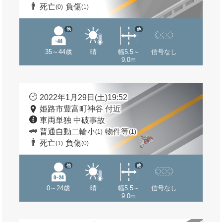
死亡
負傷
(0)
(1)
他
他
35～44歳
晴
幅5.5～
信号なし
9.0m
2022年1月29日(土)19:52
姫路市豊富町神谷 付近
車両単独 中破事故
普通自動二輪小
物件等
(1)
(1)
死亡
負傷
(1)
(0)
他
他
0～24歳
晴
幅5.5～
信号なし
9.0m