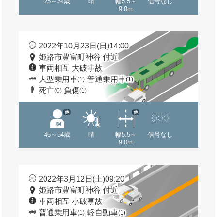
25～34歳
晴
幅5.5～
信号なし
9.0m
2022年10月23日(日)14:00
姫路市豊富町神谷 付近
車両相互 大破事故
大型乗用車
普通乗用車
(1)
(1)
死亡
負傷
(0)
(1)
他
他
45～54歳
晴
幅5.5～
信号なし
9.0m
2022年3月12日(土)09:20
姫路市豊富町神谷 付近
車両相互 小破事故
普通乗用車
軽自動車
(1)
(1)