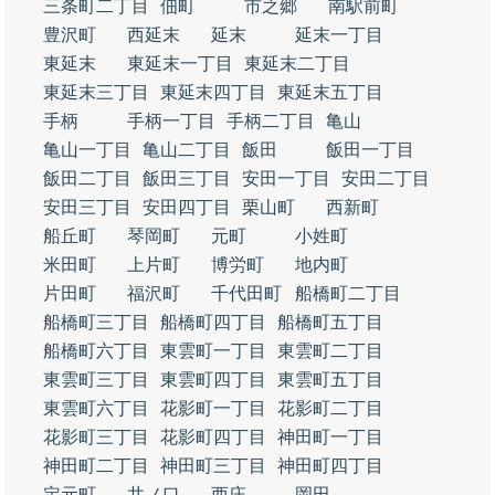
三条町二丁目
佃町
市之郷
南駅前町
豊沢町
西延末
延末
延末一丁目
東延末
東延末一丁目
東延末二丁目
東延末三丁目
東延末四丁目
東延末五丁目
手柄
手柄一丁目
手柄二丁目
亀山
亀山一丁目
亀山二丁目
飯田
飯田一丁目
飯田二丁目
飯田三丁目
安田一丁目
安田二丁目
安田三丁目
安田四丁目
栗山町
西新町
船丘町
琴岡町
元町
小姓町
米田町
上片町
博労町
地内町
片田町
福沢町
千代田町
船橋町二丁目
船橋町三丁目
船橋町四丁目
船橋町五丁目
船橋町六丁目
東雲町一丁目
東雲町二丁目
東雲町三丁目
東雲町四丁目
東雲町五丁目
東雲町六丁目
花影町一丁目
花影町二丁目
花影町三丁目
花影町四丁目
神田町一丁目
神田町二丁目
神田町三丁目
神田町四丁目
定元町
井ノ口
西庄
岡田