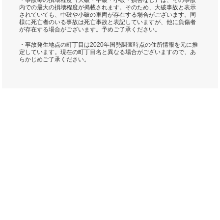
・事故毎の損壊程度（大破・中破・小破・損害なし）は、その事故
内での最大の損壊程度が掲載されます。そのため、大破事故と表示
されていても、中破や小破の車両が存在する場合がございます。同
様に死亡者のいる事故は死亡事故と表記していますが、他に負傷者
が存在する場合がございます。予めご了承ください。
・事故発生地点の町丁目は2020年国勢調査時点の住所情報を元に推
定しています。現在の町丁目名と異なる場合がございますので、あ
らかじめご了承ください。