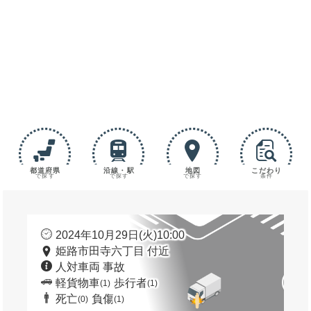
都道府県
沿線・駅
地図
こだわり
で探す
で探す
で探す
条件
2024年10月29日(火)10:00
姫路市田寺六丁目 付近
人対車両 事故
軽貨物車
歩行者
(1)
(1)
死亡
負傷
(0)
(1)