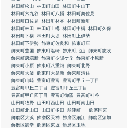
林田町松山
林田町山田
林田町中山下
林田町六九谷
林田町八幡
林田町奥佐見
林田町口佐見
林田町林谷
林田町新町
林田町林田
林田町上構
林田町中構
林田町久保
林田町下構
林田町大堤
林田町上伊勢
林田町下伊勢
飾東町佐良和
飾東町庄
飾東町豊国
飾東町塩崎
飾東町北山
飾東町志吹
飾東町唐端新
飾東町夕陽ケ丘
飾東町小原新
飾東町小原
飾東町八重畑
飾東町北野
飾東町大釜
飾東町大釜新
飾東町清住
飾東町山崎
豊富町豊富
豊富町甲丘一丁目
豊富町甲丘二丁目
豊富町甲丘三丁目
豊富町甲丘四丁目
豊富町御蔭
豊富町神谷
山田町牧野
山田町西山田
山田町南山田
山田町北山田
山田町多田
船津町
飾磨区宮
飾磨区大浜
飾磨区天神
飾磨区細江
飾磨区須加
飾磨区御幸
飾磨区東堀
飾磨区玉地