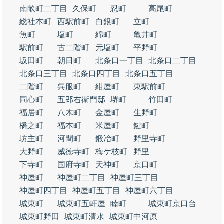
南畝町二丁目
久保町
忍町
高尾町
総社本町
西駅前町
白銀町
立町
魚町
塩町
綿町
亀井町
駅前町
古二階町
元塩町
平野町
坂田町
朝日町
北条口一丁目
北条口二丁目
北条口三丁目
北条口四丁目
北条口五丁目
二階町
呉服町
紺屋町
東駅前町
同心町
五郎右衛門邸
堺町
竹田町
福居町
八木町
金屋町
生野町
橋之町
福本町
米屋町
鍵町
坊主町
河間町
鍛冶町
野里寺町
大野町
威徳寺町
梅ケ枝町
野里
下寺町
国府寺町
天神町
京口町
神屋町
神屋町二丁目
神屋町三丁目
神屋町四丁目
神屋町五丁目
神屋町六丁目
城東町
城東町五軒屋
睦町
城東町京口台
城東町野田
城東町清水
城東町中河原