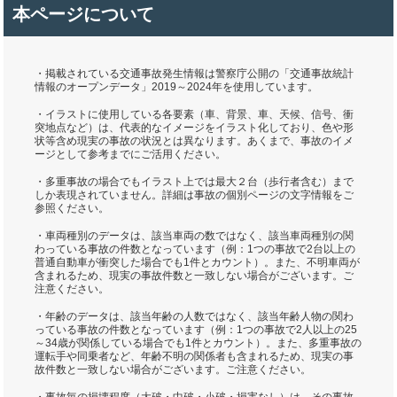
本ページについて
・掲載されている交通事故発生情報は警察庁公開の「交通事故統計
情報のオープンデータ」2019～2024年を使用しています。
・イラストに使用している各要素（車、背景、車、天候、信号、衝
突地点など）は、代表的なイメージをイラスト化しており、色や形
状等含め現実の事故の状況とは異なります。あくまで、事故のイメ
ージとして参考までにご活用ください。
・多重事故の場合でもイラスト上では最大２台（歩行者含む）まで
しか表現されていません。詳細は事故の個別ページの文字情報をご
参照ください。
・車両種別のデータは、該当車両の数ではなく、該当車両種別の関
わっている事故の件数となっています（例：1つの事故で2台以上の
普通自動車が衝突した場合でも1件とカウント）。また、不明車両が
含まれるため、現実の事故件数と一致しない場合がございます。ご
注意ください。
・年齢のデータは、該当年齢の人数ではなく、該当年齢人物の関わ
っている事故の件数となっています（例：1つの事故で2人以上の25
～34歳が関係している場合でも1件とカウント）。また、多重事故の
運転手や同乗者など、年齢不明の関係者も含まれるため、現実の事
故件数と一致しない場合がございます。ご注意ください。