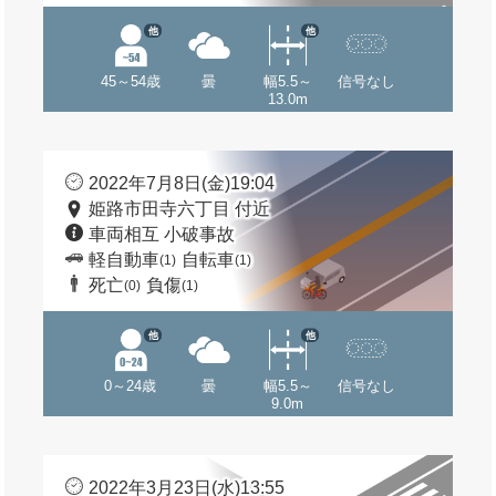
他
他
45～54歳
曇
幅5.5～
信号なし
13.0m
2022年7月8日(金)19:04
姫路市田寺六丁目 付近
車両相互 小破事故
軽自動車
自転車
(1)
(1)
死亡
負傷
(0)
(1)
他
他
0～24歳
曇
幅5.5～
信号なし
9.0m
2022年3月23日(水)13:55