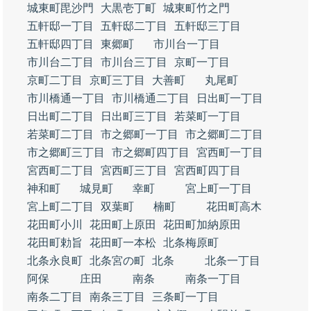
城東町毘沙門
大黒壱丁町
城東町竹之門
五軒邸一丁目
五軒邸二丁目
五軒邸三丁目
五軒邸四丁目
東郷町
市川台一丁目
市川台二丁目
市川台三丁目
京町一丁目
京町二丁目
京町三丁目
大善町
丸尾町
市川橋通一丁目
市川橋通二丁目
日出町一丁目
日出町二丁目
日出町三丁目
若菜町一丁目
若菜町二丁目
市之郷町一丁目
市之郷町二丁目
市之郷町三丁目
市之郷町四丁目
宮西町一丁目
宮西町二丁目
宮西町三丁目
宮西町四丁目
神和町
城見町
幸町
宮上町一丁目
宮上町二丁目
双葉町
楠町
花田町高木
花田町小川
花田町上原田
花田町加納原田
花田町勅旨
花田町一本松
北条梅原町
北条永良町
北条宮の町
北条
北条一丁目
阿保
庄田
南条
南条一丁目
南条二丁目
南条三丁目
三条町一丁目