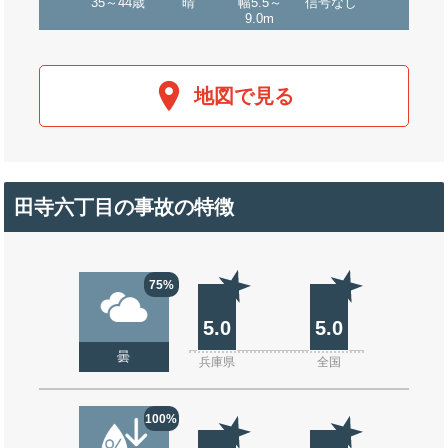
35～44歳
晴
幅5.5～
信号なし
9.0m
地図で見る
田寺六丁目の事故の特徴
75%
5.0
5.0
曇
兵庫県
全国
100%