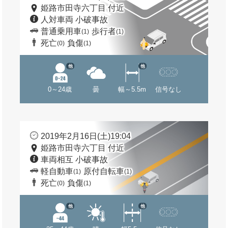
姫路市田寺六丁目 付近
人対車両 小破事故
普通乗用車
歩行者
(1)
(1)
死亡
負傷
(0)
(1)
他
他
0～24歳
曇
幅～5.5m
信号なし
2019年2月16日(土)19:04
姫路市田寺六丁目 付近
車両相互 小破事故
軽自動車
原付自転車
(1)
(1)
死亡
負傷
(0)
(1)
他
他