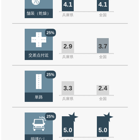
4.1
4.1
舗装（乾燥）
兵庫県
全国
25%
2.9
3.7
交差点付近
兵庫県
全国
25%
3.3
2.4
単路
兵庫県
全国
25%
5.0
5.0
損壊なし