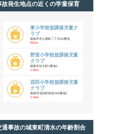
事故発生地点の近くの学童保育
東小学校放課後児童ク
ラブ
姫路市市之郷町二丁目34番地
992m
野里小学校放課後児童
クラブ
姫路市坊主町3番地1
1.4km
花田小学校放課後児童
クラブ
姫路市花田町勅旨264番地2
1.4km
交通事故の城東町清水の年齢割合