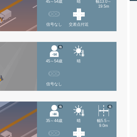
45～54歳
晴
幅13.0～
19.5m
信号なし
交差点付近
他
45～54歳
晴
信号なし
他
他
35～44歳
晴
幅5.5～
9.0m