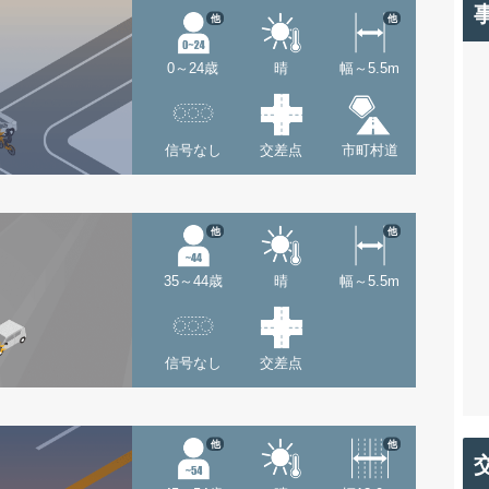
他
他
0～24歳
晴
幅～5.5m
信号なし
交差点
市町村道
他
他
35～44歳
晴
幅～5.5m
信号なし
交差点
他
他