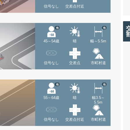
信号なし
交差点付近
他
他
45～54歳
晴
幅～5.5m
信号なし
交差点
市町村道
他
他
55～64歳
晴
幅3.5～
5.5m
信号なし
交差点付近
市町村道