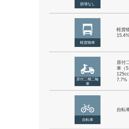
損壊なし
軽貨物
15.4
軽貨物車
原付
車（5
125cc
原付二種二輪
7.7%
車
自転車 
自転車