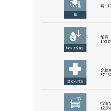
晴 : 1
晴
舗装（
100.
舗装（乾燥）
交差点
57.1
交差点付近
損壊な
12.5