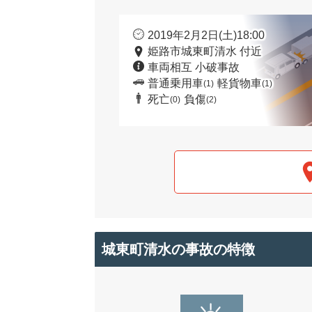
2019年2月2日(土)18:00
姫路市城東町清水 付近
車両相互 小破事故
普通乗用車
軽貨物車
(1)
(1)
死亡
負傷
(0)
(2)
城東町清水の事故の特徴