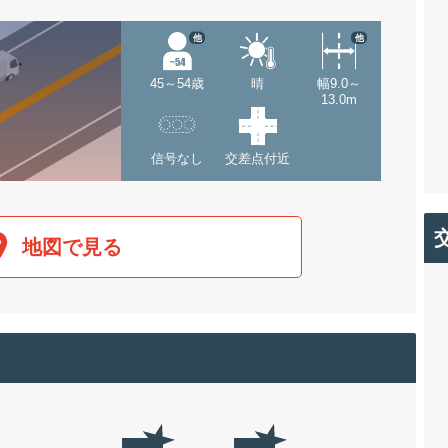
他
他
45～54歳
晴
幅9.0～
13.0m
信号なし
交差点付近
地図で見る