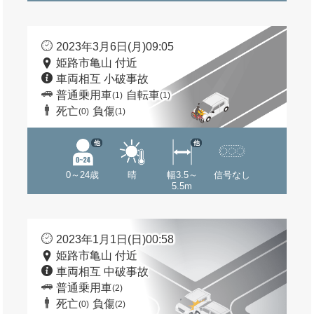
2023年3月6日(月)09:05
姫路市亀山 付近
車両相互 小破事故
普通乗用車
自転車
(1)
(1)
死亡
負傷
(0)
(1)
他
他
0～24歳
晴
幅3.5～
信号なし
5.5m
2023年1月1日(日)00:58
姫路市亀山 付近
車両相互 中破事故
普通乗用車
(2)
死亡
負傷
(0)
(2)