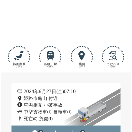
都道府県
沿線・駅
地図
こだわり
で探す
で探す
で探す
条件
2024年9月27日(金)07:10
姫路市亀山 付近
車両相互 小破事故
中型貨物車
自転車
(1)
(1)
死亡
負傷
(0)
(1)
他
他