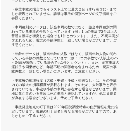
ージとして参考までにご活用ください。
・多重事故の場合でもイラスト上では最大２台（歩行者含む）まで
しか表現されていません。詳細は事故の個別ページの文字情報をご
参照ください。
・車両種別のデータは、該当車両の数ではなく、該当車両種別の関
わっている事故の件数となっています（例：1つの事故で2台以上の
普通自動車が衝突した場合でも1件とカウント）。また、不明車両が
含まれるため、現実の事故件数と一致しない場合がございます。ご
注意ください。
・年齢のデータは、該当年齢の人数ではなく、該当年齢人物の関わ
っている事故の件数となっています（例：1つの事故で2人以上の25
～34歳が関係している場合でも1件とカウント）。また、多重事故の
運転手や同乗者など、年齢不明の関係者も含まれるため、現実の事
故件数と一致しない場合がございます。ご注意ください。
・事故毎の損壊程度（大破・中破・小破・損害なし）は、その事故
内での最大の損壊程度が掲載されます。そのため、大破事故と表示
されていても、中破や小破の車両が存在する場合がございます。同
様に死亡者のいる事故は死亡事故と表記していますが、他に負傷者
が存在する場合がございます。予めご了承ください。
・事故発生地点の町丁目は2020年国勢調査時点の住所情報を元に推
定しています。現在の町丁目名と異なる場合がございますので、あ
らかじめご了承ください。