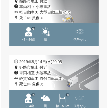
姫路市亀山 付近
車両相互 小破事故
軽自動車
大型自動二輪小
(1)
(1)
死亡
負傷
(0)
(1)
他
45～54歳
晴
信号なし
2019年8月14日(水)20:05
姫路市亀山 付近
車両相互 大破事故
軽貨物車
原付自転車
(1)
(1)
死亡
負傷
(0)
(1)
他
他
0～24歳
曇
幅～5.5m
信号なし