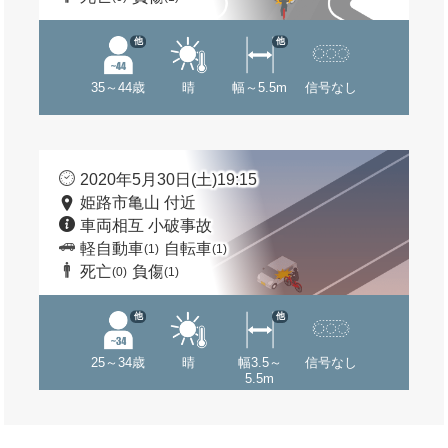
他
他
35～44歳
晴
幅～5.5m
信号なし
2020年5月30日(土)19:15
姫路市亀山 付近
車両相互 小破事故
軽自動車
自転車
(1)
(1)
死亡
負傷
(0)
(1)
他
他
25～34歳
晴
幅3.5～
信号なし
5.5m