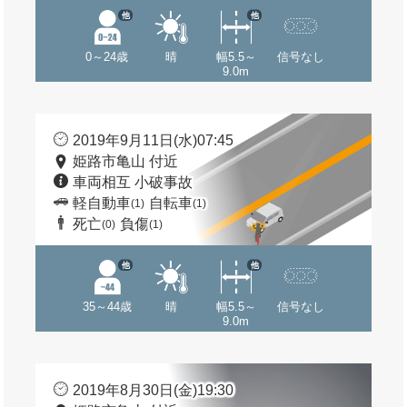
他
他
0～24歳
晴
幅5.5～
信号なし
9.0m
2019年9月11日(水)07:45
姫路市亀山 付近
車両相互 小破事故
軽自動車
自転車
(1)
(1)
死亡
負傷
(0)
(1)
他
他
35～44歳
晴
幅5.5～
信号なし
9.0m
2019年8月30日(金)19:30