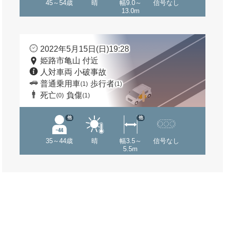
45～54歳
晴
幅9.0～
信号なし
13.0m
2022年5月15日(日)19:28
姫路市亀山 付近
人対車両 小破事故
普通乗用車
歩行者
(1)
(1)
死亡
負傷
(0)
(1)
他
他
35～44歳
晴
幅3.5～
信号なし
5.5m