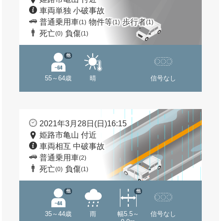
車両単独 小破事故
普通乗用車
物件等
歩行者
(1)
(1)
(1)
死亡
負傷
(0)
(1)
他
55～64歳
晴
信号なし
2021年3月28日(日)16:15
姫路市亀山 付近
車両相互 中破事故
普通乗用車
(2)
死亡
負傷
(0)
(1)
他
他
35～44歳
雨
幅5.5～
信号なし