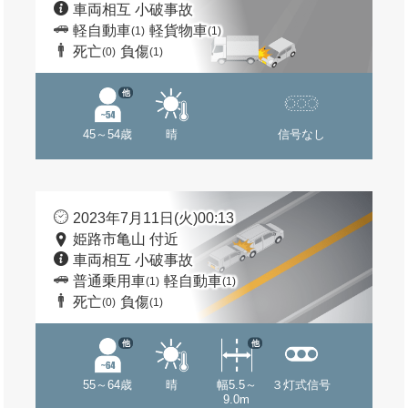
車両相互 小破事故
軽自動車
軽貨物車
(1)
(1)
死亡
負傷
(0)
(1)
他
45～54歳
晴
信号なし
2023年7月11日(火)00:13
姫路市亀山 付近
車両相互 小破事故
普通乗用車
軽自動車
(1)
(1)
死亡
負傷
(0)
(1)
他
他
55～64歳
晴
幅5.5～
３灯式信号
9.0m