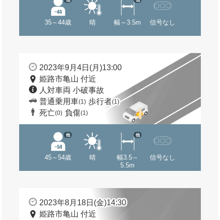
35～44歳
晴
幅～3.5m
信号なし
2023年9月4日(月)13:00
姫路市亀山 付近
人対車両 小破事故
普通乗用車
歩行者
(1)
(1)
死亡
負傷
(0)
(1)
他
他
45～54歳
晴
幅3.5～
信号なし
5.5m
2023年8月18日(金)14:30
姫路市亀山 付近