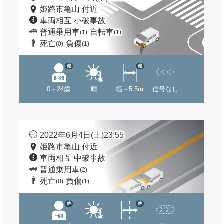
姫路市亀山 付近
車両相互 小破事故
普通乗用車
自転車
(1)
(1)
死亡
負傷
(0)
(1)
他
他
0～24歳
晴
幅～5.5m
信号なし
2022年6月4日(土)23:55
姫路市亀山 付近
車両相互 中破事故
普通乗用車
(2)
死亡
負傷
(0)
(1)
他
他