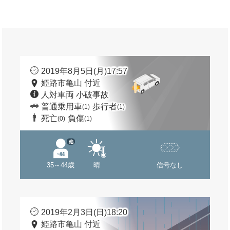
2019年8月5日(月)17:57
姫路市亀山 付近
人対車両 小破事故
普通乗用車
歩行者
(1)
(1)
死亡
負傷
(0)
(1)
他
35～44歳
晴
信号なし
2019年2月3日(日)18:20
姫路市亀山 付近