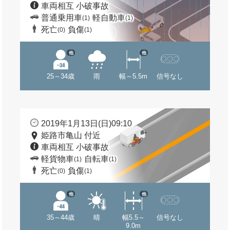
車両相互 小破事故
普通乗用車
軽自動車
(1)
(1)
死亡
負傷
(0)
(1)
他
他
25～34歳
雨
幅～5.5m
信号なし
2019年1月13日(日)09:10
姫路市亀山 付近
車両相互 小破事故
軽貨物車
自転車
(1)
(1)
死亡
負傷
(0)
(1)
他
他
35～44歳
晴
幅5.5～
信号なし
9.0m