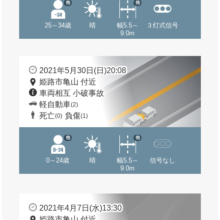
他
他
25～34歳
晴
幅5.5～
３灯式信号
9.0m
2021年5月30日(日)20:08
姫路市亀山 付近
車両相互 小破事故
軽自動車
(2)
死亡
負傷
(0)
(1)
他
他
0～24歳
晴
幅5.5～
信号なし
9.0m
2021年4月7日(水)13:30
姫路市亀山 付近