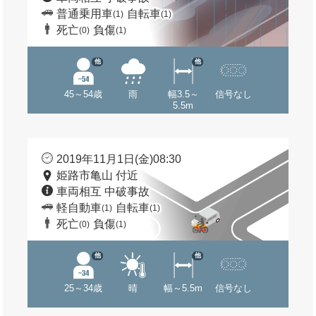
普通乗用車
自転車
(1)
(1)
死亡
負傷
(0)
(1)
他
他
45～54歳
雨
幅3.5～
信号なし
5.5m
2019年11月1日(金)08:30
姫路市亀山 付近
車両相互 中破事故
軽自動車
自転車
(1)
(1)
死亡
負傷
(0)
(1)
他
他
25～34歳
晴
幅～5.5m
信号なし