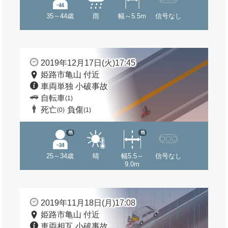
35～44歳
雨
幅～5.5m
信号なし
2019年12月17日(火)17:45
姫路市亀山 付近
車両単独 小破事故
自転車
(1)
死亡
負傷
(0)
(1)
他
他
25～34歳
晴
幅5.5～
信号なし
9.0m
2019年11月18日(月)17:08
姫路市亀山 付近
車両相互 小破事故