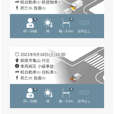
軽自動車
軽貨物車
(1)
(1)
死亡
負傷
(0)
(1)
他
他
45～54歳
晴
幅～5.5m
信号なし
2021年9月18日(土)16:30
姫路市亀山 付近
車両相互 小破事故
軽自動車
自転車
(1)
(1)
死亡
負傷
(0)
(1)
他
他
25～34歳
晴
幅～5.5m
信号なし