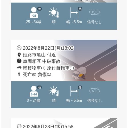
他
他
25～34歳
晴
幅～5.5m
信号なし
2022年8月22日(月)18:02
姫路市亀山 付近
車両相互 中破事故
軽貨物車
原付自転車
(1)
(1)
死亡
負傷
(0)
(1)
他
他
0～24歳
晴
幅～5.5m
信号なし
2022年6月23日(木)15:58