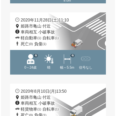
9.0m
2020年11月28日(土)11:10
姫路市亀山 付近
車両相互 小破事故
軽自動車
自転車
(1)
(1)
死亡
負傷
(0)
(1)
他
他
0～24歳
晴
幅～5.5m
信号なし
2020年8月10日(月)13:50
姫路市亀山 付近
車両相互 小破事故
軽貨物車
自転車
(1)
(1)
死亡
負傷
(0)
(1)