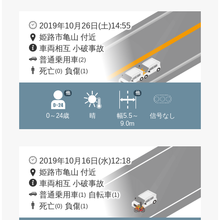
2019年10月26日(土)14:55
姫路市亀山 付近
車両相互 小破事故
普通乗用車
(2)
死亡
負傷
(0)
(1)
他
他
0～24歳
晴
幅5.5～
信号なし
9.0m
2019年10月16日(水)12:18
姫路市亀山 付近
車両相互 小破事故
普通乗用車
自転車
(1)
(1)
死亡
負傷
(0)
(1)