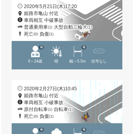
2020年5月21日(木)17:20
姫路市亀山 付近
車両相互 中破事故
普通乗用車
大型自動二輪大
(1)
(1)
死亡
負傷
(0)
(1)
他
他
0～24歳
晴
幅～5.5m
信号なし
2020年2月27日(木)10:45
姫路市亀山 付近
車両相互 小破事故
原付自転車
自転車
(1)
(1)
死亡
負傷
(0)
(1)
他
他