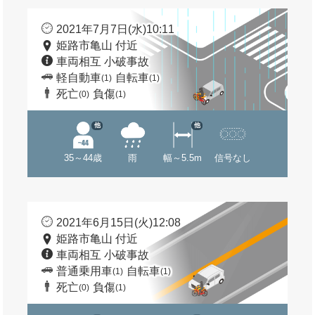
2021年7月7日(水)10:11
姫路市亀山 付近
車両相互 小破事故
軽自動車
自転車
(1)
(1)
死亡
負傷
(0)
(1)
他
他
35～44歳
雨
幅～5.5m
信号なし
2021年6月15日(火)12:08
姫路市亀山 付近
車両相互 小破事故
普通乗用車
自転車
(1)
(1)
死亡
負傷
(0)
(1)