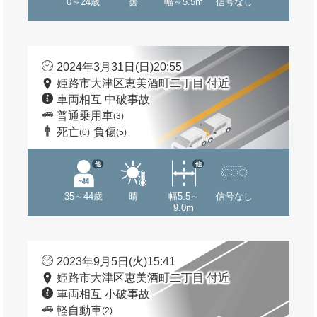
0～24歳
曇
幅～5.5m
信号なし
2024年3月31日(日)20:55
姫路市大津区恵美酒町二丁目 付近
車両相互 中破事故
普通乗用車
(3)
死亡
負傷
(0)
(5)
他
他
35～44歳
晴
幅5.5～
信号なし
9.0m
2023年9月5日(火)15:41
姫路市大津区恵美酒町二丁目 付近
車両相互 小破事故
軽自動車
(2)