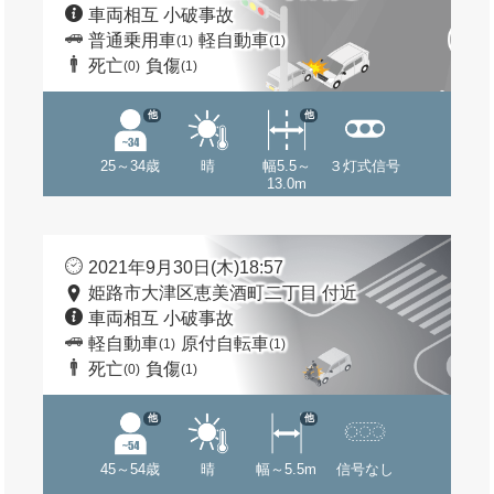
車両相互 小破事故
普通乗用車
軽自動車
(1)
(1)
死亡
負傷
(0)
(1)
他
他
25～34歳
晴
幅5.5～
３灯式信号
13.0m
2021年9月30日(木)18:57
姫路市大津区恵美酒町二丁目 付近
車両相互 小破事故
軽自動車
原付自転車
(1)
(1)
死亡
負傷
(0)
(1)
他
他
45～54歳
晴
幅～5.5m
信号なし