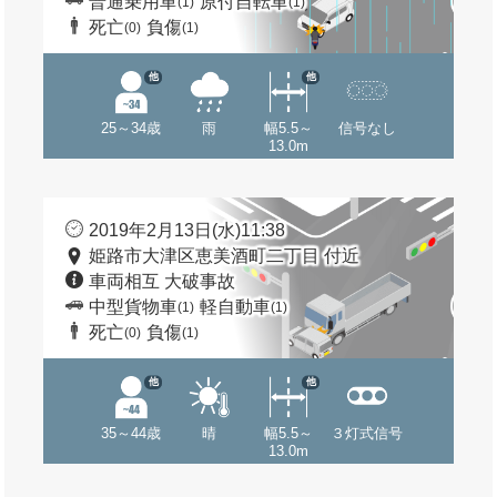
普通乗用車
原付自転車
(1)
(1)
死亡
負傷
(0)
(1)
他
他
25～34歳
雨
幅5.5～
信号なし
13.0m
2019年2月13日(水)11:38
姫路市大津区恵美酒町二丁目 付近
車両相互 大破事故
中型貨物車
軽自動車
(1)
(1)
死亡
負傷
(0)
(1)
他
他
35～44歳
晴
幅5.5～
３灯式信号
13.0m