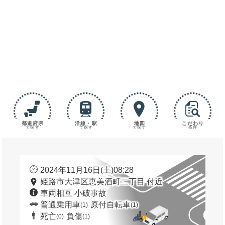
都道府県
沿線・駅
地図
こだわり
で探す
で探す
で探す
条件
2024年11月16日(土)08:28
姫路市大津区恵美酒町二丁目 付近
車両相互 小破事故
普通乗用車
原付自転車
(1)
(1)
死亡
負傷
(0)
(1)