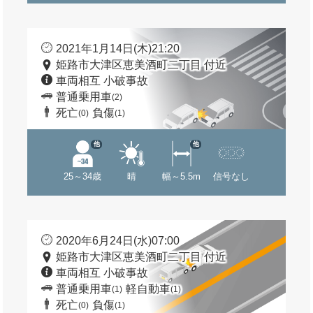
2021年1月14日(木)21:20
姫路市大津区恵美酒町二丁目 付近
車両相互 小破事故
普通乗用車
(2)
死亡
負傷
(0)
(1)
他
他
25～34歳
晴
幅～5.5m
信号なし
2020年6月24日(水)07:00
姫路市大津区恵美酒町二丁目 付近
車両相互 小破事故
普通乗用車
軽自動車
(1)
(1)
死亡
負傷
(0)
(1)