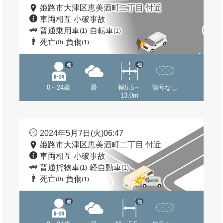
姫路市大津区恵美酒町二丁目 付近
車両相互 小破事故
普通乗用車
自転車
(1)
(1)
死亡
負傷
(0)
(1)
他
他
0～24歳
曇
幅5.5～
信号なし
13.0m
2024年5月7日(火)06:47
姫路市大津区恵美酒町二丁目 付近
車両相互 小破事故
普通貨物車
軽自動車
(1)
(1)
死亡
負傷
(0)
(1)
他
他