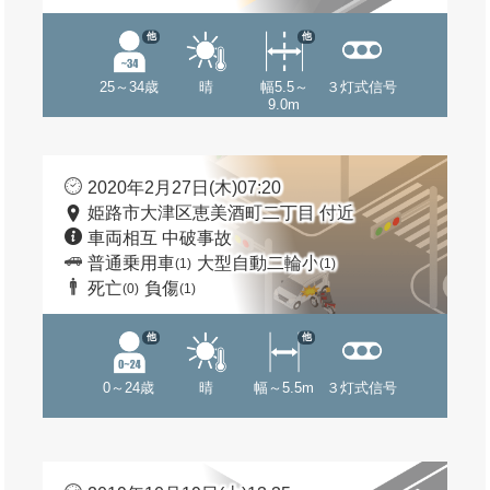
他
他
25～34歳
晴
幅5.5～
３灯式信号
9.0m
2020年2月27日(木)07:20
姫路市大津区恵美酒町二丁目 付近
車両相互 中破事故
普通乗用車
大型自動二輪小
(1)
(1)
死亡
負傷
(0)
(1)
他
他
0～24歳
晴
幅～5.5m
３灯式信号