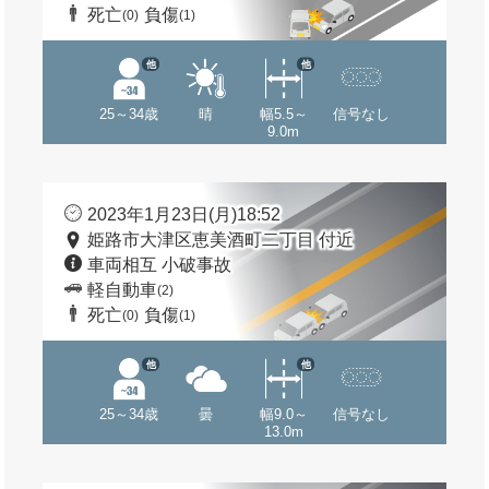
死亡
負傷
(0)
(1)
他
他
25～34歳
晴
幅5.5～
信号なし
9.0m
2023年1月23日(月)18:52
姫路市大津区恵美酒町二丁目 付近
車両相互 小破事故
軽自動車
(2)
死亡
負傷
(0)
(1)
他
他
25～34歳
曇
幅9.0～
信号なし
13.0m