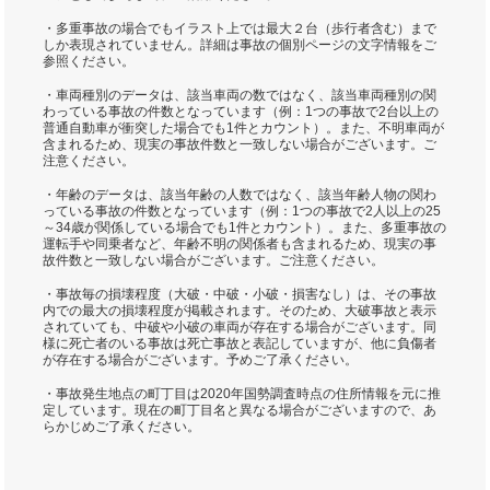
・多重事故の場合でもイラスト上では最大２台（歩行者含む）まで
しか表現されていません。詳細は事故の個別ページの文字情報をご
参照ください。
・車両種別のデータは、該当車両の数ではなく、該当車両種別の関
わっている事故の件数となっています（例：1つの事故で2台以上の
普通自動車が衝突した場合でも1件とカウント）。また、不明車両が
含まれるため、現実の事故件数と一致しない場合がございます。ご
注意ください。
・年齢のデータは、該当年齢の人数ではなく、該当年齢人物の関わ
っている事故の件数となっています（例：1つの事故で2人以上の25
～34歳が関係している場合でも1件とカウント）。また、多重事故の
運転手や同乗者など、年齢不明の関係者も含まれるため、現実の事
故件数と一致しない場合がございます。ご注意ください。
・事故毎の損壊程度（大破・中破・小破・損害なし）は、その事故
内での最大の損壊程度が掲載されます。そのため、大破事故と表示
されていても、中破や小破の車両が存在する場合がございます。同
様に死亡者のいる事故は死亡事故と表記していますが、他に負傷者
が存在する場合がございます。予めご了承ください。
・事故発生地点の町丁目は2020年国勢調査時点の住所情報を元に推
定しています。現在の町丁目名と異なる場合がございますので、あ
らかじめご了承ください。