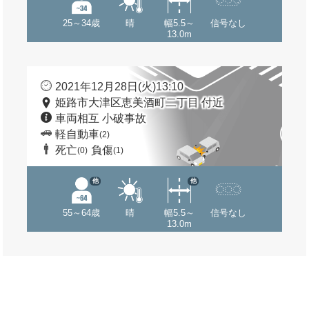
25～34歳
晴
幅5.5～
信号なし
13.0m
2021年12月28日(火)13:10
姫路市大津区恵美酒町二丁目 付近
車両相互 小破事故
軽自動車
(2)
死亡
負傷
(0)
(1)
他
他
55～64歳
晴
幅5.5～
信号なし
13.0m