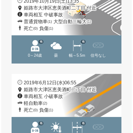
2019年10月19日(土)13:35
姫路市大津区恵美酒町二丁目 付近
車両相互 中破事故
普通貨物車
大型自動二輪大
(1)
(1)
死亡
負傷
(0)
(1)
他
他
0～24歳
曇
幅～5.5m
信号なし
2019年6月12日(水)06:55
姫路市大津区恵美酒町二丁目 付近
車両相互 小破事故
軽自動車
(2)
死亡
負傷
(0)
(1)
他
他