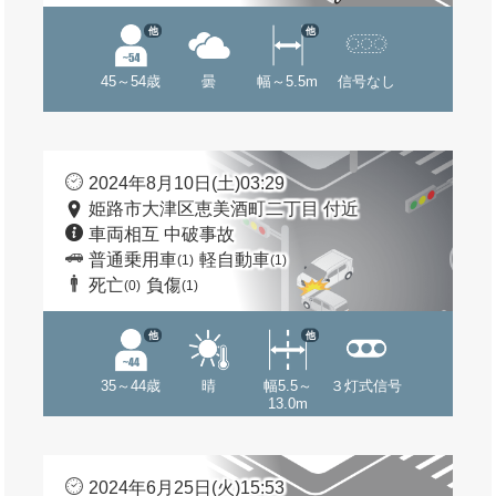
他
他
45～54歳
曇
幅～5.5m
信号なし
2024年8月10日(土)03:29
姫路市大津区恵美酒町二丁目 付近
車両相互 中破事故
普通乗用車
軽自動車
(1)
(1)
死亡
負傷
(0)
(1)
他
他
35～44歳
晴
幅5.5～
３灯式信号
13.0m
2024年6月25日(火)15:53