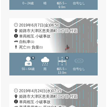
0～24歳
晴
幅5.5～
信号なし
9.0m
2019年6月7日(金)06:50
姫路市大津区恵美酒町二丁目 付近
車両相互 小破事故
自転車
(1)
死亡
負傷
(0)
(1)
他
他
55～64歳
雨
幅5.5～
信号なし
13.0m
2019年4月24日(水)07:15
姫路市大津区恵美酒町二丁目 付近
車両相互 小破事故