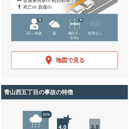
普通乗用車
軽自動車
(5)
(1)
死亡
負傷
(0)
(5)
他
他
25～34歳
曇
幅5.5～
信号なし
9.0m
地図で見る
青山西五丁目の事故の特徴
21%
4.0
3.9