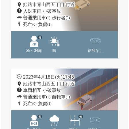
姫路市青山西五丁目 付近
人対車両 小破事故
普通乗用車
歩行者
(1)
(1)
死亡
負傷
(0)
(1)
他
25～34歳
晴
信号なし
2023年4月18日(火)17:45
姫路市青山西五丁目 付近
車両相互 小破事故
普通乗用車
自転車
(1)
(1)
死亡
負傷
(0)
(1)
他
他