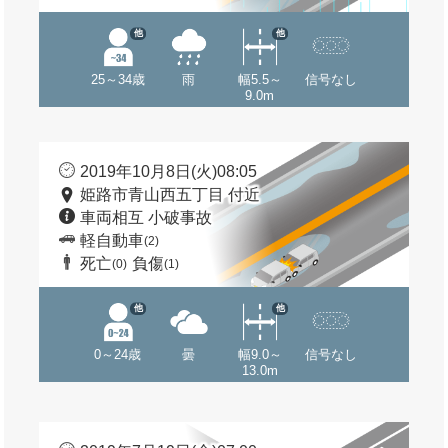
他
他
25～34歳
雨
幅5.5～
信号なし
9.0m
2019年10月8日(火)08:05
姫路市青山西五丁目 付近
車両相互 小破事故
軽自動車
(2)
死亡
負傷
(0)
(1)
他
他
0～24歳
曇
幅9.0～
信号なし
13.0m