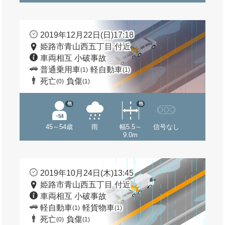
2019年12月22日(日)17:18
姫路市青山西五丁目 付近
車両相互 小破事故
普通乗用車
軽自動車
(1)
(1)
死亡
負傷
(0)
(1)
他
他
45～54歳
雨
幅5.5～
信号なし
9.0m
2019年10月24日(木)13:45
姫路市青山西五丁目 付近
車両相互 小破事故
軽自動車
軽貨物車
(1)
(1)
死亡
負傷
(0)
(1)