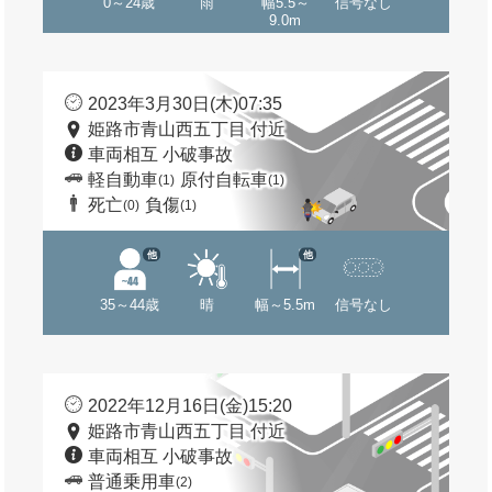
0～24歳
雨
幅5.5～
信号なし
9.0m
2023年3月30日(木)07:35
姫路市青山西五丁目 付近
車両相互 小破事故
軽自動車
原付自転車
(1)
(1)
死亡
負傷
(0)
(1)
他
他
35～44歳
晴
幅～5.5m
信号なし
2022年12月16日(金)15:20
姫路市青山西五丁目 付近
車両相互 小破事故
普通乗用車
(2)