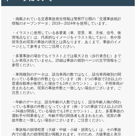
・掲載されている交通事故発生情報は警察庁公開の「交通事故統計
情報のオープンデータ」2019～2024年を使用しています。
・イラストに使用している各要素（車、背景、車、天候、信号、衝
突地点など）は、代表的なイメージをイラスト化しており、色や形
状等含め現実の事故の状況とは異なります。あくまで、事故のイメ
ージとして参考までにご活用ください。
・多重事故の場合でもイラスト上では最大２台（歩行者含む）まで
しか表現されていません。詳細は事故の個別ページの文字情報をご
参照ください。
・車両種別のデータは、該当車両の数ではなく、該当車両種別の関
わっている事故の件数となっています（例：1つの事故で2台以上の
普通自動車が衝突した場合でも1件とカウント）。また、不明車両が
含まれるため、現実の事故件数と一致しない場合がございます。ご
注意ください。
・年齢のデータは、該当年齢の人数ではなく、該当年齢人物の関わ
っている事故の件数となっています（例：1つの事故で2人以上の25
～34歳が関係している場合でも1件とカウント）。また、多重事故の
運転手や同乗者など、年齢不明の関係者も含まれるため、現実の事
故件数と一致しない場合がございます。ご注意ください。
・事故毎の損壊程度（大破・中破・小破・損害なし）は、その事故
内での最大の損壊程度が掲載されます。そのため、大破事故と表示