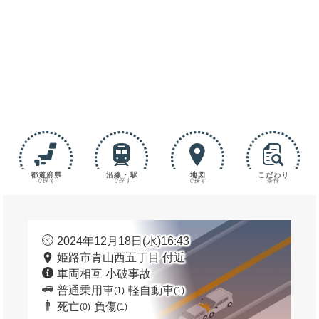
都道府県
沿線・駅
地図
こだわり
で探す
で探す
で探す
条件
2024年12月18日(水)16:43
姫路市青山西五丁目 付近
車両相互 小破事故
普通乗用車
軽自動車
(1)
(1)
死亡
負傷
(0)
(1)