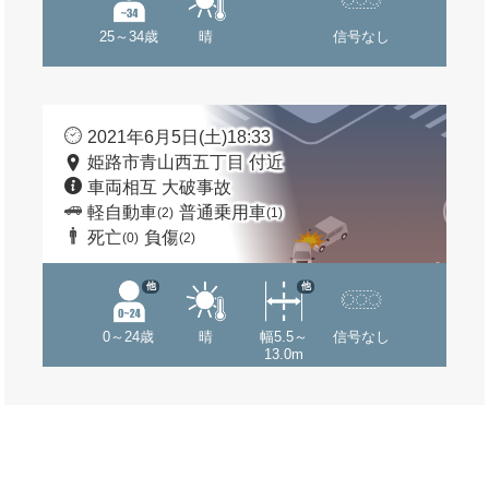
25～34歳
晴
信号なし
2021年6月5日(土)18:33
姫路市青山西五丁目 付近
車両相互 大破事故
軽自動車
普通乗用車
(2)
(1)
死亡
負傷
(0)
(2)
他
他
0～24歳
晴
幅5.5～
信号なし
13.0m