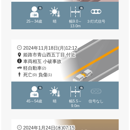
他
他
25～34歳
晴
幅9.0～
３灯式信号
13.0m
2024年11月18日(月)12:12
姫路市青山西五丁目 付近
車両相互 小破事故
軽自動車
(2)
死亡
負傷
(0)
(1)
他
他
45～54歳
晴
幅5.5～
信号なし
9.0m
2024年1月24日(水)07:15