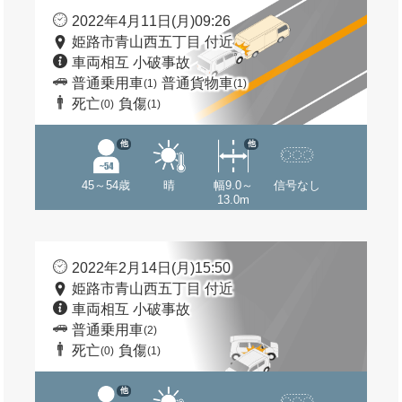
2022年4月11日(月)09:26
姫路市青山西五丁目 付近
車両相互 小破事故
普通乗用車
普通貨物車
(1)
(1)
死亡
負傷
(0)
(1)
他
他
45～54歳
晴
幅9.0～
信号なし
13.0m
2022年2月14日(月)15:50
姫路市青山西五丁目 付近
車両相互 小破事故
普通乗用車
(2)
死亡
負傷
(0)
(1)
他