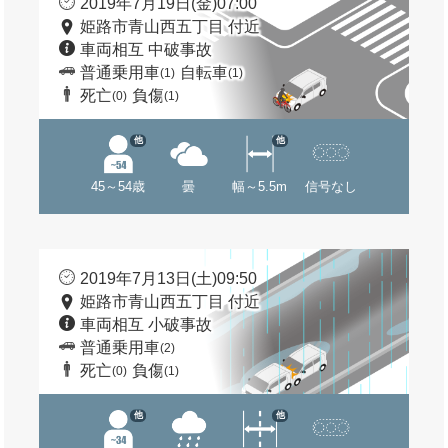
2019年7月19日(金)07:00
姫路市青山西五丁目 付近
車両相互 中破事故
普通乗用車
自転車
(1)
(1)
死亡
負傷
(0)
(1)
他
他
45～54歳
曇
幅～5.5m
信号なし
2019年7月13日(土)09:50
姫路市青山西五丁目 付近
車両相互 小破事故
普通乗用車
(2)
死亡
負傷
(0)
(1)
他
他