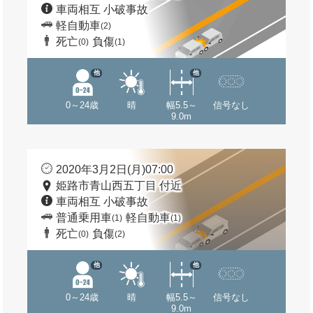
車両相互 小破事故
軽自動車
(2)
死亡
負傷
(0)
(1)
他
他
0～24歳
晴
幅5.5～
信号なし
9.0m
2020年3月2日(月)07:00
姫路市青山西五丁目 付近
車両相互 小破事故
普通乗用車
軽自動車
(1)
(1)
死亡
負傷
(0)
(2)
他
他
0～24歳
晴
幅5.5～
信号なし
9.0m