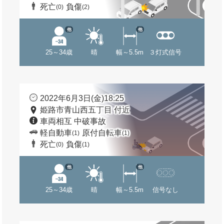
死亡
負傷
(0)
(2)
他
他
25～34歳
晴
幅～5.5m
３灯式信号
2022年6月3日(金)18:25
姫路市青山西五丁目 付近
車両相互 中破事故
軽自動車
原付自転車
(1)
(1)
死亡
負傷
(0)
(1)
他
他
25～34歳
晴
幅～5.5m
信号なし