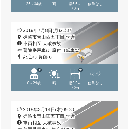
25～34歳
雨
幅5.5～
信号なし
9.0m
2019年7月8日(月)21:37
姫路市青山西五丁目 付近
車両相互 大破事故
普通乗用車
原付自転車
(1)
(1)
死亡
負傷
(0)
(1)
他
他
0～24歳
晴
幅5.5～
信号なし
9.0m
2019年3月14日(木)09:33
姫路市青山西五丁目 付近
車両相互 大破事故