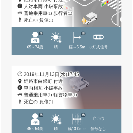
人対車両 小破事故
普通乗用車
歩行者
(1)
(1)
死亡
負傷
(0)
(1)
他
他
65～74歳
晴
幅～5.5m
３灯式信号
2019年11月13日(水)17:45
姫路市白銀町 付近
車両相互 小破事故
普通乗用車
軽貨物車
(1)
(1)
死亡
負傷
(0)
(1)
他
他
45～54歳
晴
幅13.0m～
信号なし