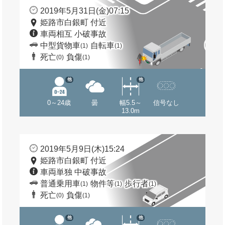
2019年5月31日(金)07:15
姫路市白銀町 付近
車両相互 小破事故
中型貨物車
自転車
(1)
(1)
死亡
負傷
(0)
(1)
他
他
0～24歳
曇
幅5.5～
信号なし
13.0m
2019年5月9日(木)15:24
姫路市白銀町 付近
車両単独 中破事故
普通乗用車
物件等
歩行者
(1)
(1)
(1)
死亡
負傷
(0)
(1)
他
他