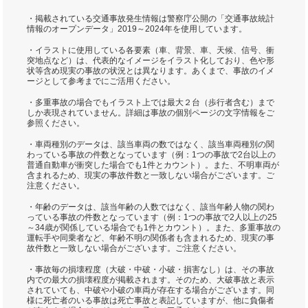
・掲載されている交通事故発生情報は警察庁公開の「交通事故統計
情報のオープンデータ」2019～2024年を使用しています。
・イラストに使用している各要素（車、背景、車、天候、信号、衝
突地点など）は、代表的なイメージをイラスト化しており、色や形
状等含め現実の事故の状況とは異なります。あくまで、事故のイメ
ージとして参考までにご活用ください。
・多重事故の場合でもイラスト上では最大２台（歩行者含む）まで
しか表現されていません。詳細は事故の個別ページの文字情報をご
参照ください。
・車両種別のデータは、該当車両の数ではなく、該当車両種別の関
わっている事故の件数となっています（例：1つの事故で2台以上の
普通自動車が衝突した場合でも1件とカウント）。また、不明車両が
含まれるため、現実の事故件数と一致しない場合がございます。ご
注意ください。
・年齢のデータは、該当年齢の人数ではなく、該当年齢人物の関わ
っている事故の件数となっています（例：1つの事故で2人以上の25
～34歳が関係している場合でも1件とカウント）。また、多重事故の
運転手や同乗者など、年齢不明の関係者も含まれるため、現実の事
故件数と一致しない場合がございます。ご注意ください。
・事故毎の損壊程度（大破・中破・小破・損害なし）は、その事故
内での最大の損壊程度が掲載されます。そのため、大破事故と表示
されていても、中破や小破の車両が存在する場合がございます。同
様に死亡者のいる事故は死亡事故と表記していますが、他に負傷者