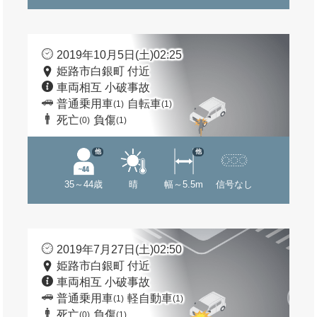
2019年10月5日(土)02:25
姫路市白銀町 付近
車両相互 小破事故
普通乗用車
自転車
(1)
(1)
死亡
負傷
(0)
(1)
他
他
35～44歳
晴
幅～5.5m
信号なし
2019年7月27日(土)02:50
姫路市白銀町 付近
車両相互 小破事故
普通乗用車
軽自動車
(1)
(1)
死亡
負傷
(0)
(1)