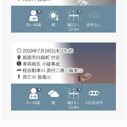
他
他
35～44歳
晴
幅5.5～
信号なし
13.0m
2019年7月18日(木)19:48
姫路市白銀町 付近
車両相互 小破事故
軽自動車
原付二種二輪車
(1)
(1)
死亡
負傷
(0)
(1)
他
他
0～24歳
曇
幅5.5～
３灯式信号
13.0m