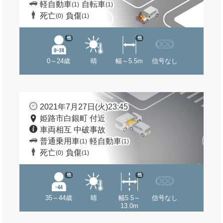
軽自動車
自転車
(1)
(1)
死亡
負傷
(0)
(1)
他
他
0～24歳
晴
幅～5.5m
信号なし
2021年7月27日(火)23:45
姫路市白銀町 付近
車両相互 中破事故
普通乗用車
軽自動車
(1)
(1)
死亡
負傷
(0)
(1)
他
他
35～44歳
晴
幅5.5～
信号なし
13.0m