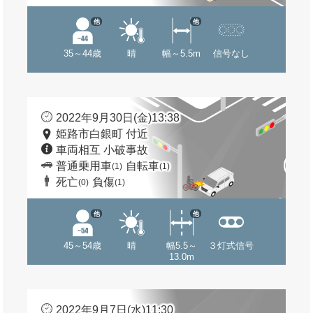
他
他
35～44歳
晴
幅～5.5m
信号なし
2022年9月30日(金)13:38
姫路市白銀町 付近
車両相互 小破事故
普通乗用車
自転車
(1)
(1)
死亡
負傷
(0)
(1)
他
他
45～54歳
晴
幅5.5～
３灯式信号
13.0m
2022年9月7日(水)11:30