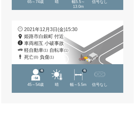
65～74歳
晴
幅5.5～
信号なし
13.0m
2021年12月3日(金)15:30
姫路市白銀町 付近
車両相互 小破事故
軽自動車
自転車
(1)
(1)
死亡
負傷
(0)
(1)
他
他
45～54歳
晴
幅～5.5m
信号なし