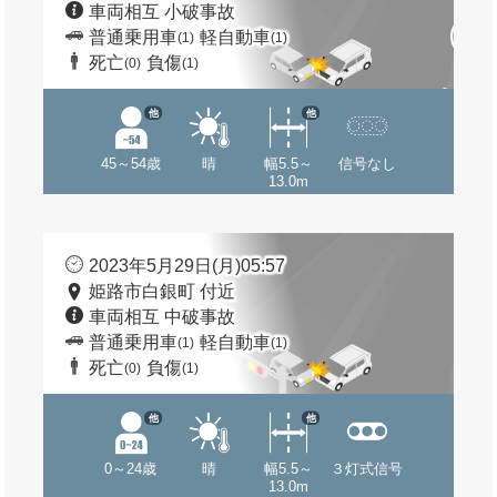
車両相互 小破事故
普通乗用車
軽自動車
(1)
(1)
死亡
負傷
(0)
(1)
他
他
45～54歳
晴
幅5.5～
信号なし
13.0m
2023年5月29日(月)05:57
姫路市白銀町 付近
車両相互 中破事故
普通乗用車
軽自動車
(1)
(1)
死亡
負傷
(0)
(1)
他
他
0～24歳
晴
幅5.5～
３灯式信号
13.0m