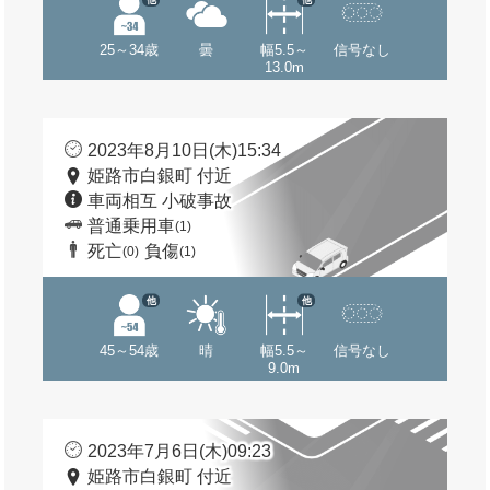
25～34歳
曇
幅5.5～
信号なし
13.0m
2023年8月10日(木)15:34
姫路市白銀町 付近
車両相互 小破事故
普通乗用車
(1)
死亡
負傷
(0)
(1)
他
他
45～54歳
晴
幅5.5～
信号なし
9.0m
2023年7月6日(木)09:23
姫路市白銀町 付近