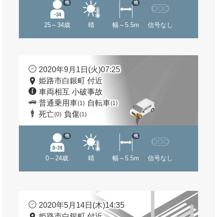
他
他
25～34歳
晴
幅～5.5m
信号なし
2020年9月1日(火)07:25
姫路市白銀町 付近
車両相互 小破事故
普通乗用車
自転車
(1)
(1)
死亡
負傷
(0)
(1)
他
他
0～24歳
晴
幅～5.5m
信号なし
2020年5月14日(木)14:35
姫路市白銀町 付近