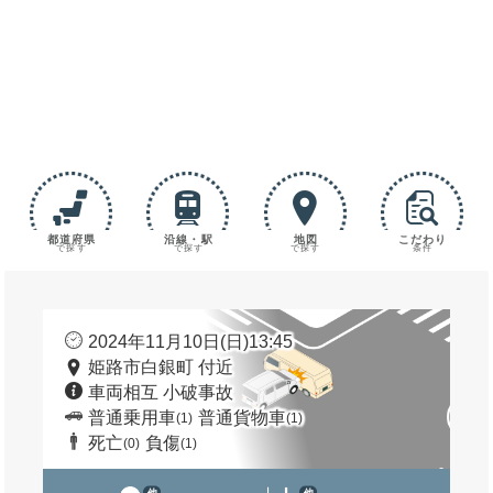
都道府県
沿線・駅
地図
こだわり
で探す
で探す
で探す
条件
2024年11月10日(日)13:45
姫路市白銀町 付近
車両相互 小破事故
普通乗用車
普通貨物車
(1)
(1)
死亡
負傷
(0)
(1)
他
他