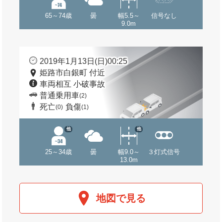
65～74歳
曇
幅5.5～
信号なし
9.0m
2019年1月13日(日)00:25
姫路市白銀町 付近
車両相互 小破事故
普通乗用車
(2)
死亡
負傷
(0)
(1)
他
他
25～34歳
曇
幅9.0～
３灯式信号
13.0m
地図で見る