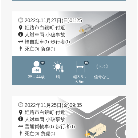
2022年11月27日(日)01:25
姫路市白銀町 付近
人対車両 小破事故
軽自動車
歩行者
(1)
(1)
死亡
負傷
(0)
(1)
他
他
35～44歳
晴
幅3.5～
信号なし
5.5m
2022年11月25日(金)09:35
姫路市白銀町 付近
人対車両 小破事故
普通貨物車
歩行者
(1)
(1)
死亡
負傷
(0)
(1)