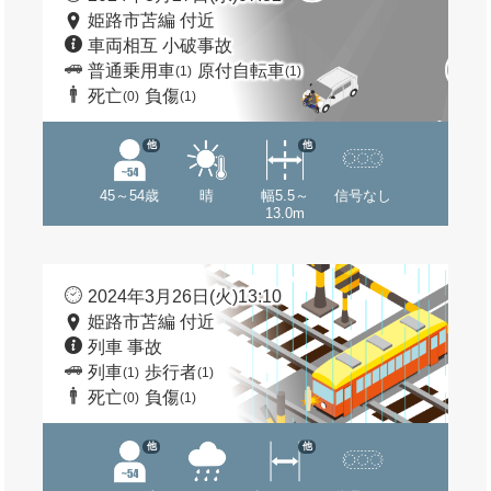
姫路市苫編 付近
車両相互 小破事故
普通乗用車
原付自転車
(1)
(1)
死亡
負傷
(0)
(1)
他
他
45～54歳
晴
幅5.5～
信号なし
13.0m
2024年3月26日(火)13:10
姫路市苫編 付近
列車 事故
列車
歩行者
(1)
(1)
死亡
負傷
(0)
(1)
他
他