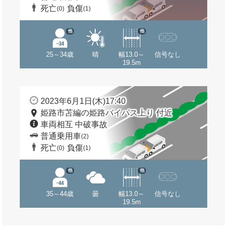
死亡
負傷
(0)
(1)
他
他
25～34歳
晴
幅13.0～
信号なし
19.5m
2023年6月1日(木)17:40
姫路市苫編の姫路バイパス上り 付近
車両相互 中破事故
普通乗用車
(2)
死亡
負傷
(0)
(1)
他
他
35～44歳
曇
幅13.0～
信号なし
19.5m