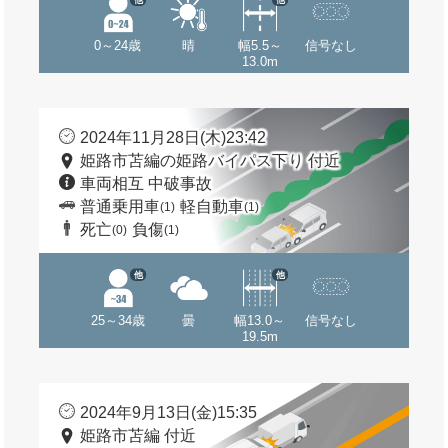
0～24歳
晴
幅5.5～
信号なし
13.0m
2024年11月28日(木)23:42
姫路市苫編の姫路バイパス下り 付近
車両相互 中破事故
普通乗用車
軽自動車
(1)
(1)
死亡
負傷
(0)
(1)
他
他
25～34歳
曇
幅13.0～
信号なし
19.5m
2024年9月13日(金)15:35
姫路市苫編 付近