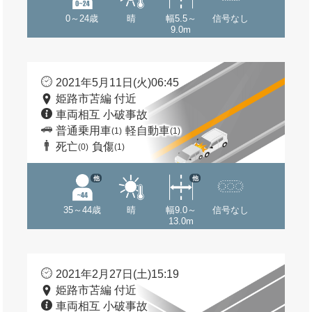
0～24歳
晴
幅5.5～
信号なし
9.0m
2021年5月11日(火)06:45
姫路市苫編 付近
車両相互 小破事故
普通乗用車
軽自動車
(1)
(1)
死亡
負傷
(0)
(1)
他
他
35～44歳
晴
幅9.0～
信号なし
13.0m
2021年2月27日(土)15:19
姫路市苫編 付近
車両相互 小破事故