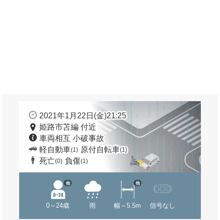
2021年1月22日(金)21:25
姫路市苫編 付近
車両相互 小破事故
軽自動車
原付自転車
(1)
(1)
死亡
負傷
(0)
(1)
他
他
0～24歳
雨
幅～5.5m
信号なし