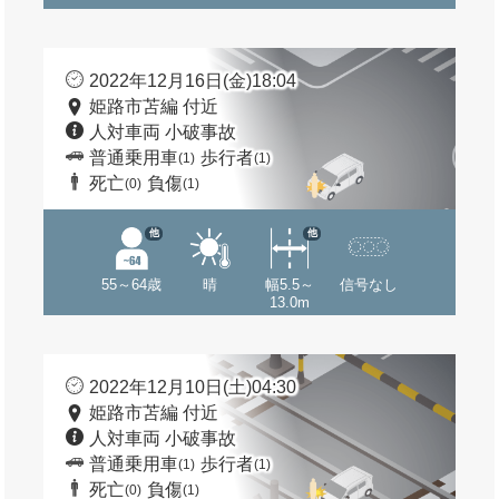
2022年12月16日(金)18:04
姫路市苫編 付近
人対車両 小破事故
普通乗用車
歩行者
(1)
(1)
死亡
負傷
(0)
(1)
他
他
55～64歳
晴
幅5.5～
信号なし
13.0m
2022年12月10日(土)04:30
姫路市苫編 付近
人対車両 小破事故
普通乗用車
歩行者
(1)
(1)
死亡
負傷
(0)
(1)