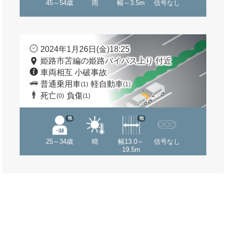
45～54歳
雨
幅～3.5m
信号なし
2024年1月26日(金)18:25
姫路市苫編の姫路バイパス上り 付近
車両相互 小破事故
普通乗用車
軽自動車
(1)
(1)
死亡
負傷
(0)
(1)
他
他
25～34歳
晴
幅13.0～
信号なし
19.5m