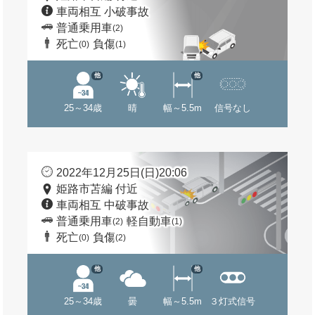
車両相互 小破事故
普通乗用車
(2)
死亡
負傷
(0)
(1)
他
他
25～34歳
晴
幅～5.5m
信号なし
2022年12月25日(日)20:06
姫路市苫編 付近
車両相互 中破事故
普通乗用車
軽自動車
(2)
(1)
死亡
負傷
(0)
(2)
他
他
25～34歳
曇
幅～5.5m
３灯式信号