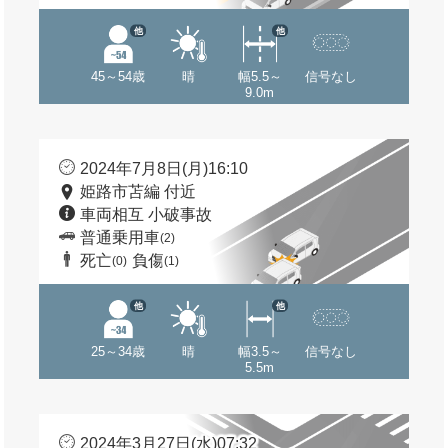
他
他
45～54歳
晴
幅5.5～
信号なし
9.0m
2024年7月8日(月)16:10
姫路市苫編 付近
車両相互 小破事故
普通乗用車
(2)
死亡
負傷
(0)
(1)
他
他
25～34歳
晴
幅3.5～
信号なし
5.5m
2024年3月27日(水)07:32