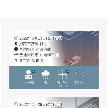
2022年5月13日(金)19:23
姫路市苫編 付近
車両相互 小破事故
普通乗用車
自転車
(1)
(1)
死亡
負傷
(0)
(1)
他
他
0～24歳
雨
幅5.5～
信号なし
13.0m
2022年1月28日(金)18:40