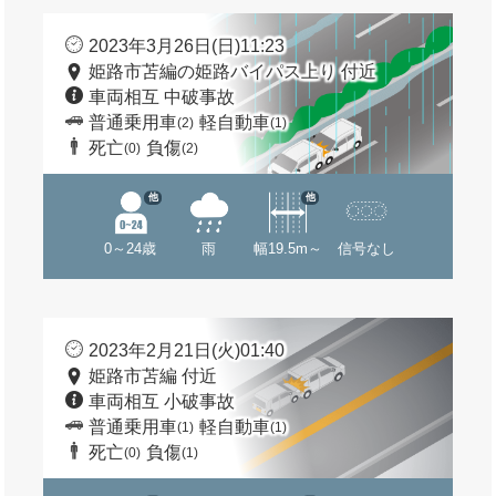
2023年3月26日(日)11:23
姫路市苫編の姫路バイパス上り 付近
車両相互 中破事故
普通乗用車
軽自動車
(2)
(1)
死亡
負傷
(0)
(2)
他
他
0～24歳
雨
幅19.5m～
信号なし
2023年2月21日(火)01:40
姫路市苫編 付近
車両相互 小破事故
普通乗用車
軽自動車
(1)
(1)
死亡
負傷
(0)
(1)