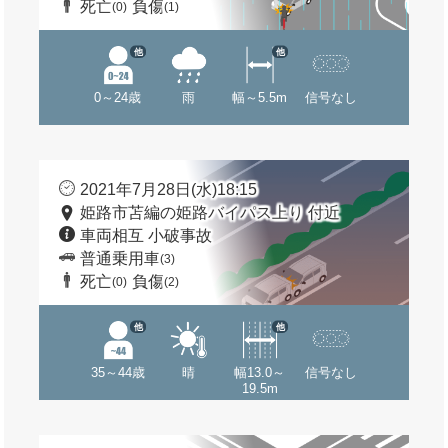
死亡
負傷
(0)
(1)
他
他
0～24歳
雨
幅～5.5m
信号なし
2021年7月28日(水)18:15
姫路市苫編の姫路バイパス上り 付近
車両相互 小破事故
普通乗用車
(3)
死亡
負傷
(0)
(2)
他
他
35～44歳
晴
幅13.0～
信号なし
19.5m