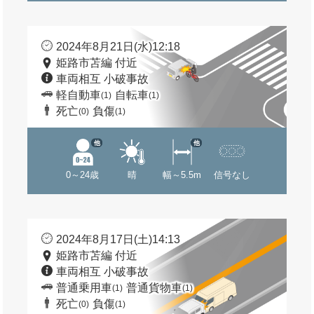
2024年8月21日(水)12:18
姫路市苫編 付近
車両相互 小破事故
軽自動車
自転車
(1)
(1)
死亡
負傷
(0)
(1)
他
他
0～24歳
晴
幅～5.5m
信号なし
2024年8月17日(土)14:13
姫路市苫編 付近
車両相互 小破事故
普通乗用車
普通貨物車
(1)
(1)
死亡
負傷
(0)
(1)