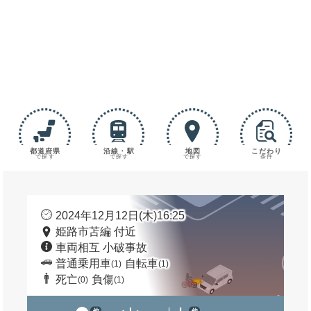
都道府県
沿線・駅
地図
こだわり
で探す
で探す
で探す
条件
2024年12月12日(木)16:25
姫路市苫編 付近
車両相互 小破事故
普通乗用車
自転車
(1)
(1)
死亡
負傷
(0)
(1)
他
他