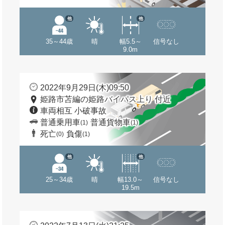
他
他
35～44歳
晴
幅5.5～
信号なし
9.0m
2022年9月29日(木)09:50
姫路市苫編の姫路バイパス上り 付近
車両相互 小破事故
普通乗用車
普通貨物車
(1)
(1)
死亡
負傷
(0)
(1)
他
他
25～34歳
晴
幅13.0～
信号なし
19.5m