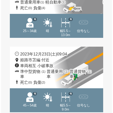
普通乗用車
軽自動車
(1)
(1)
死亡
負傷
(0)
(4)
他
他
25～34歳
晴
幅5.5～
信号なし
13.0m
2023年12月23日(土)09:04
姫路市苫編 付近
車両相互 小破事故
準中型貨物
普通乗用
普通貨物
(1)
(1)
(1)
車
車
車
死亡
負傷
(0)
(2)
他
他
45～54歳
晴
幅5.5～
信号なし
9.0m