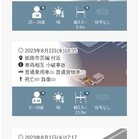
他
他
25～34歳
晴
幅3.5～
信号なし
5.5m
2023年8月2日(水)18:35
姫路市苫編 付近
車両相互 小破事故
普通乗用車
普通貨物車
(1)
(1)
死亡
負傷
(0)
(1)
他
他
0～24歳
晴
幅5.5～
信号なし
13.0m
2023年8月1日(火)17:17