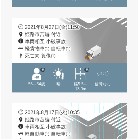
2021年8月27日(金)11:50
姫路市苫編 付近
車両相互 小破事故
軽貨物車
自転車
(1)
(1)
死亡
負傷
(0)
(1)
他
他
55～64歳
晴
幅5.5～
信号なし
13.0m
2021年8月17日(火)10:35
姫路市苫編 付近
車両相互 小破事故
軽自動車
自転車
(1)
(1)