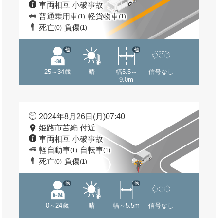
車両相互 小破事故
普通乗用車
軽貨物車
(1)
(1)
死亡
負傷
(0)
(1)
他
他
25～34歳
晴
幅5.5～
信号なし
9.0m
2024年8月26日(月)07:40
姫路市苫編 付近
車両相互 小破事故
軽自動車
自転車
(1)
(1)
死亡
負傷
(0)
(1)
他
他
0～24歳
晴
幅～5.5m
信号なし