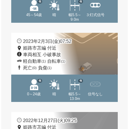
他
他
45～54歳
晴
幅5.5～
３灯式信号
9.0m
2023年2月3日(金)07:52
姫路市苫編 付近
車両相互 小破事故
軽自動車
自転車
(1)
(1)
死亡
負傷
(0)
(1)
他
他
0～24歳
晴
幅5.5～
信号なし
13.0m
2022年12月27日(火)09:25
姫路市苫編 付近