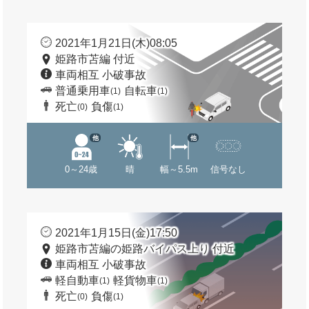
2021年1月21日(木)08:05
姫路市苫編 付近
車両相互 小破事故
普通乗用車
自転車
(1)
(1)
死亡
負傷
(0)
(1)
他
他
0～24歳
晴
幅～5.5m
信号なし
2021年1月15日(金)17:50
姫路市苫編の姫路バイパス上り 付近
車両相互 小破事故
軽自動車
軽貨物車
(1)
(1)
死亡
負傷
(0)
(1)