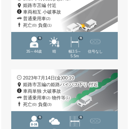
姫路市苫編 付近
車両相互 小破事故
普通乗用車
(2)
死亡
負傷
(0)
(1)
他
他
35～44歳
晴
幅3.5～
信号なし
5.5m
2023年7月14日(金)00:10
姫路市苫編の姫路バイパス下り 付近
車両単独 大破事故
普通乗用車
物件等
(2)
(1)
死亡
負傷
(0)
(3)
他
他