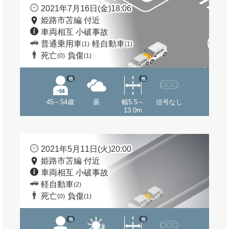
2021年7月16日(金)18:06
姫路市苫編 付近
車両相互 小破事故
普通乗用車
軽自動車
(1)
(1)
死亡
負傷
(0)
(1)
他
他
45～54歳
曇
幅5.5～
信号なし
13.0m
2021年5月11日(火)20:00
姫路市苫編 付近
車両相互 小破事故
軽自動車
(2)
死亡
負傷
(0)
(1)
他
他