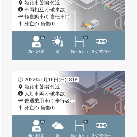
姫路市苫編 付近
車両相互 小破事故
軽自動車
自転車
(1)
(1)
死亡
負傷
(0)
(1)
他
他
25～34歳
晴
幅～5.5m
３灯式信号
2022年1月16日(日)18:05
姫路市苫編 付近
人対車両 小破事故
普通乗用車
歩行者
(1)
(1)
死亡
負傷
(0)
(1)
他
他
45～54歳
曇
幅～5.5m
３灯式信号