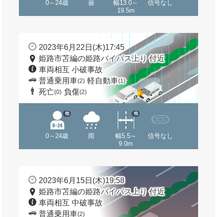
0～24歳
曇
幅13.0～
信号なし
19.5m
2023年6月22日(木)17:45
姫路市苫編の姫路バイパス上り 付近
車両相互 小破事故
普通乗用車
軽自動車
(2)
(1)
死亡
負傷
(0)
(2)
他
他
0～24歳
雨
幅5.5～
信号なし
9.0m
2023年6月15日(木)19:58
姫路市苫編の姫路バイパス上り 付近
車両相互 中破事故
普通乗用車
(2)