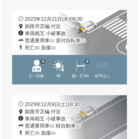
2023年12月21日(木)09:30
姫路市苫編 付近
車両相互 小破事故
普通乗用車
原付自転車
(1)
(1)
死亡
負傷
(0)
(1)
他
他
0～24歳
晴
幅～5.5m
信号なし
2023年12月9日(土)18:30
姫路市苫編 付近
車両相互 小破事故
普通乗用車
軽自動車
(1)
(1)
死亡
負傷
(0)
(1)