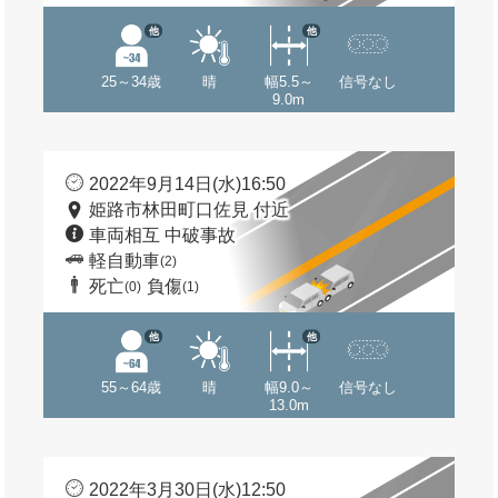
他
他
25～34歳
晴
幅5.5～
信号なし
9.0m
2022年9月14日(水)16:50
姫路市林田町口佐見 付近
車両相互 中破事故
軽自動車
(2)
死亡
負傷
(0)
(1)
他
他
55～64歳
晴
幅9.0～
信号なし
13.0m
2022年3月30日(水)12:50