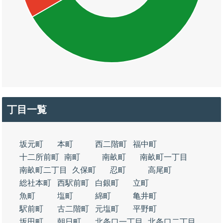
丁目一覧
坂元町
本町
西二階町
福中町
十二所前町
南町
南畝町
南畝町一丁目
南畝町二丁目
久保町
忍町
高尾町
総社本町
西駅前町
白銀町
立町
魚町
塩町
綿町
亀井町
駅前町
古二階町
元塩町
平野町
坂田町
朝日町
北条口一丁目
北条口二丁目