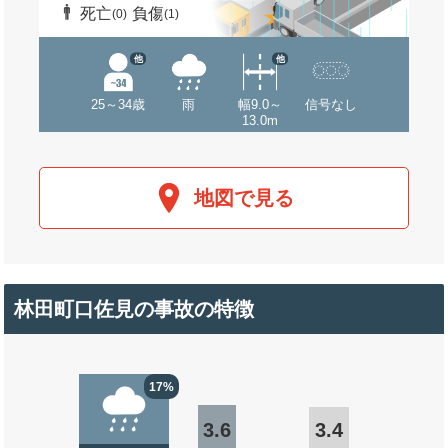
死亡
負傷
(0)
(1)
他
他
25～34歳
雨
幅9.0～
信号なし
13.0m
地図で見る
林田町口佐見の事故の特徴
17%
3.6
3.4