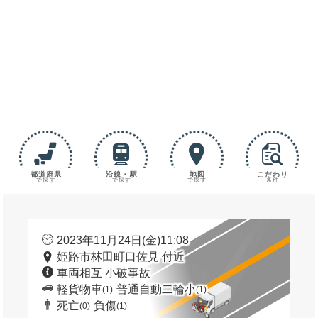
都道府県
沿線・駅
地図
こだわり
で探す
で探す
で探す
条件
2023年11月24日(金)11:08
姫路市林田町口佐見 付近
車両相互 小破事故
軽貨物車
普通自動二輪小
(1)
(1)
死亡
負傷
(0)
(1)