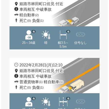
姫路市林田町口佐見 付近
車両相互 中破事故
軽自動車
(2)
死亡
負傷
(0)
(1)
他
他
25～34歳
晴
幅3.5～
信号なし
5.5m
2022年2月28日(月)12:10
姫路市林田町口佐見 付近
車両相互 中破事故
普通貨物車
軽自動車
(1)
(1)
死亡
負傷
(0)
(1)
他
他