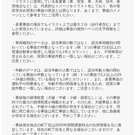
・イラストに使用している各要素（車、背景、車、天候、信号、衝
突地点など）は、代表的なイメージをイラスト化しており、色や形
状等含め現実の事故の状況とは異なります。あくまで、事故のイメ
ージとして参考までにご活用ください。
・多重事故の場合でもイラスト上では最大２台（歩行者含む）まで
しか表現されていません。詳細は事故の個別ページの文字情報をご
参照ください。
・車両種別のデータは、該当車両の数ではなく、該当車両種別の関
わっている事故の件数となっています（例：1つの事故で2台以上の
普通自動車が衝突した場合でも1件とカウント）。また、不明車両が
含まれるため、現実の事故件数と一致しない場合がございます。ご
注意ください。
・年齢のデータは、該当年齢の人数ではなく、該当年齢人物の関わ
っている事故の件数となっています（例：1つの事故で2人以上の25
～34歳が関係している場合でも1件とカウント）。また、多重事故の
運転手や同乗者など、年齢不明の関係者も含まれるため、現実の事
故件数と一致しない場合がございます。ご注意ください。
・事故毎の損壊程度（大破・中破・小破・損害なし）は、その事故
内での最大の損壊程度が掲載されます。そのため、大破事故と表示
されていても、中破や小破の車両が存在する場合がございます。同
様に死亡者のいる事故は死亡事故と表記していますが、他に負傷者
が存在する場合がございます。予めご了承ください。
・事故発生地点の町丁目は2020年国勢調査時点の住所情報を元に推
定しています。現在の町丁目名と異なる場合がございますので、あ
らかじめご了承ください。