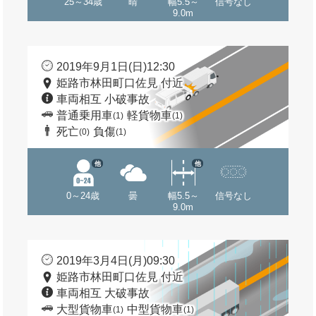
25～34歳
晴
幅5.5～
信号なし
9.0m
2019年9月1日(日)12:30
姫路市林田町口佐見 付近
車両相互 小破事故
普通乗用車
軽貨物車
(1)
(1)
死亡
負傷
(0)
(1)
他
他
0～24歳
曇
幅5.5～
信号なし
9.0m
2019年3月4日(月)09:30
姫路市林田町口佐見 付近
車両相互 大破事故
大型貨物車
中型貨物車
(1)
(1)