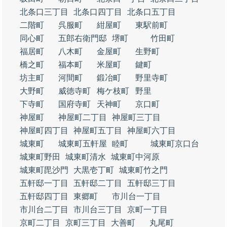
北条口三丁目
北条口四丁目
北条口五丁目
二階町
呉服町
紺屋町
東駅前町
同心町
五郎右衛門邸
堺町
竹田町
福居町
八木町
金屋町
生野町
橋之町
福本町
米屋町
鍵町
坊主町
河間町
鍛冶町
野里寺町
大野町
威徳寺町
梅ケ枝町
野里
下寺町
国府寺町
天神町
京口町
神屋町
神屋町二丁目
神屋町三丁目
神屋町四丁目
神屋町五丁目
神屋町六丁目
城東町
城東町五軒屋
睦町
城東町京口台
城東町野田
城東町清水
城東町中河原
城東町毘沙門
大黒壱丁町
城東町竹之門
五軒邸一丁目
五軒邸二丁目
五軒邸三丁目
五軒邸四丁目
東郷町
市川台一丁目
市川台二丁目
市川台三丁目
京町一丁目
京町二丁目
京町三丁目
大善町
丸尾町