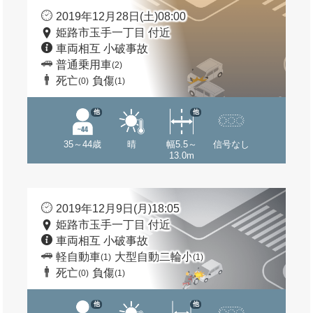
2019年12月28日(土)08:00
姫路市玉手一丁目 付近
車両相互 小破事故
普通乗用車
(2)
死亡
負傷
(0)
(1)
他
他
35～44歳
晴
幅5.5～
信号なし
13.0m
2019年12月9日(月)18:05
姫路市玉手一丁目 付近
車両相互 小破事故
軽自動車
大型自動二輪小
(1)
(1)
死亡
負傷
(0)
(1)
他
他