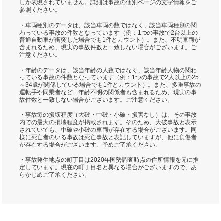
しか表現されていません。詳細は事故の個別ページの文字情報をご
参照ください。
・車両種別のデータは、該当車両の数ではなく、該当車両種別の関
わっている事故の件数となっています（例：1つの事故で2台以上の
普通自動車が衝突した場合でも1件とカウント）。また、不明車両が
含まれるため、現実の事故件数と一致しない場合がございます。ご
注意ください。
・年齢のデータは、該当年齢の人数ではなく、該当年齢人物の関わ
っている事故の件数となっています（例：1つの事故で2人以上の25
～34歳が関係している場合でも1件とカウント）。また、多重事故の
運転手や同乗者など、年齢不明の関係者も含まれるため、現実の事
故件数と一致しない場合がございます。ご注意ください。
・事故毎の損壊程度（大破・中破・小破・損害なし）は、その事故
内での最大の損壊程度が掲載されます。そのため、大破事故と表示
されていても、中破や小破の車両が存在する場合がございます。同
様に死亡者のいる事故は死亡事故と表記していますが、他に負傷者
が存在する場合がございます。予めご了承ください。
・事故発生地点の町丁目は2020年国勢調査時点の住所情報を元に推
定しています。現在の町丁目名と異なる場合がございますので、あ
らかじめご了承ください。