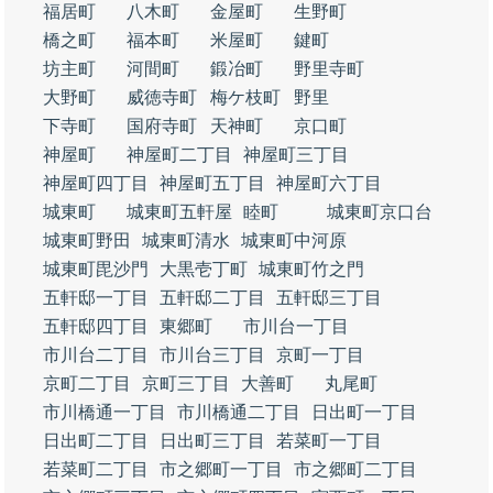
福居町
八木町
金屋町
生野町
橋之町
福本町
米屋町
鍵町
坊主町
河間町
鍛冶町
野里寺町
大野町
威徳寺町
梅ケ枝町
野里
下寺町
国府寺町
天神町
京口町
神屋町
神屋町二丁目
神屋町三丁目
神屋町四丁目
神屋町五丁目
神屋町六丁目
城東町
城東町五軒屋
睦町
城東町京口台
城東町野田
城東町清水
城東町中河原
城東町毘沙門
大黒壱丁町
城東町竹之門
五軒邸一丁目
五軒邸二丁目
五軒邸三丁目
五軒邸四丁目
東郷町
市川台一丁目
市川台二丁目
市川台三丁目
京町一丁目
京町二丁目
京町三丁目
大善町
丸尾町
市川橋通一丁目
市川橋通二丁目
日出町一丁目
日出町二丁目
日出町三丁目
若菜町一丁目
若菜町二丁目
市之郷町一丁目
市之郷町二丁目