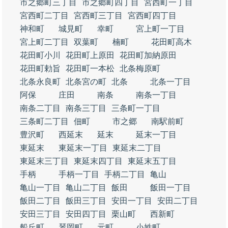
市之郷町三丁目
市之郷町四丁目
宮西町一丁目
宮西町二丁目
宮西町三丁目
宮西町四丁目
神和町
城見町
幸町
宮上町一丁目
宮上町二丁目
双葉町
楠町
花田町高木
花田町小川
花田町上原田
花田町加納原田
花田町勅旨
花田町一本松
北条梅原町
北条永良町
北条宮の町
北条
北条一丁目
阿保
庄田
南条
南条一丁目
南条二丁目
南条三丁目
三条町一丁目
三条町二丁目
佃町
市之郷
南駅前町
豊沢町
西延末
延末
延末一丁目
東延末
東延末一丁目
東延末二丁目
東延末三丁目
東延末四丁目
東延末五丁目
手柄
手柄一丁目
手柄二丁目
亀山
亀山一丁目
亀山二丁目
飯田
飯田一丁目
飯田二丁目
飯田三丁目
安田一丁目
安田二丁目
安田三丁目
安田四丁目
栗山町
西新町
船丘町
琴岡町
元町
小姓町