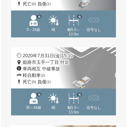
死亡
負傷
(0)
(1)
他
他
0～24歳
晴
幅5.5～
信号なし
13.0m
2020年7月31日(金)15:10
姫路市玉手一丁目 付近
車両相互 中破事故
軽自動車
(2)
死亡
負傷
(0)
(1)
他
他
35～44歳
晴
幅5.5～
信号なし
13.0m