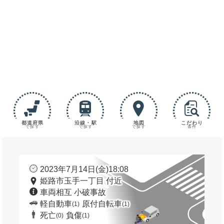
都道府県
沿線・駅
地図
こだわり
で探す
で探す
で探す
条件
2023年7月14日(金)18:08
姫路市玉手一丁目 付近
車両相互 小破事故
軽自動車
原付自転車
(1)
(1)
死亡
負傷
(0)
(1)