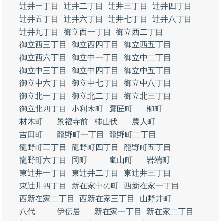
辻井一丁目
辻井二丁目
辻井三丁目
辻井四丁目
辻井五丁目
辻井六丁目
辻井七丁目
辻井八丁目
辻井九丁目
御立西一丁目
御立西二丁目
御立西三丁目
御立西四丁目
御立西五丁目
御立西六丁目
御立中一丁目
御立中二丁目
御立中三丁目
御立中四丁目
御立中五丁目
御立中六丁目
御立中七丁目
御立中八丁目
御立北一丁目
御立北二丁目
御立北三丁目
御立北四丁目
小利木町
鷹匠町
柳町
材木町
景福寺前
柿山伏
農人町
吉田町
龍野町一丁目
龍野町二丁目
龍野町三丁目
龍野町四丁目
龍野町五丁目
龍野町六丁目
岡町
嵐山町
岩端町
東辻井一丁目
東辻井二丁目
東辻井三丁目
東辻井四丁目
新在家中の町
西新在家一丁目
西新在家二丁目
西新在家三丁目
山野井町
八代
伊伝居
新在家一丁目
新在家二丁目