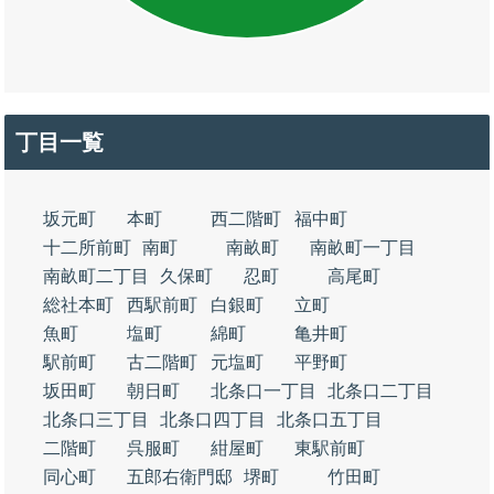
丁目一覧
坂元町
本町
西二階町
福中町
十二所前町
南町
南畝町
南畝町一丁目
南畝町二丁目
久保町
忍町
高尾町
総社本町
西駅前町
白銀町
立町
魚町
塩町
綿町
亀井町
駅前町
古二階町
元塩町
平野町
坂田町
朝日町
北条口一丁目
北条口二丁目
北条口三丁目
北条口四丁目
北条口五丁目
二階町
呉服町
紺屋町
東駅前町
同心町
五郎右衛門邸
堺町
竹田町