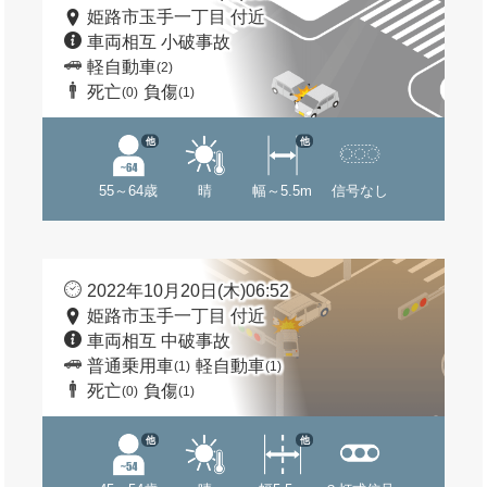
姫路市玉手一丁目 付近
車両相互 小破事故
軽自動車
(2)
死亡
負傷
(0)
(1)
他
他
55～64歳
晴
幅～5.5m
信号なし
2022年10月20日(木)06:52
姫路市玉手一丁目 付近
車両相互 中破事故
普通乗用車
軽自動車
(1)
(1)
死亡
負傷
(0)
(1)
他
他