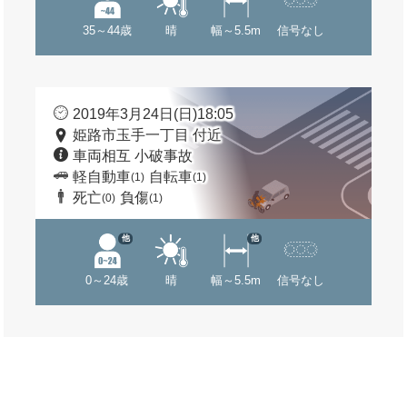
35～44歳
晴
幅～5.5m
信号なし
2019年3月24日(日)18:05
姫路市玉手一丁目 付近
車両相互 小破事故
軽自動車
自転車
(1)
(1)
死亡
負傷
(0)
(1)
他
他
0～24歳
晴
幅～5.5m
信号なし