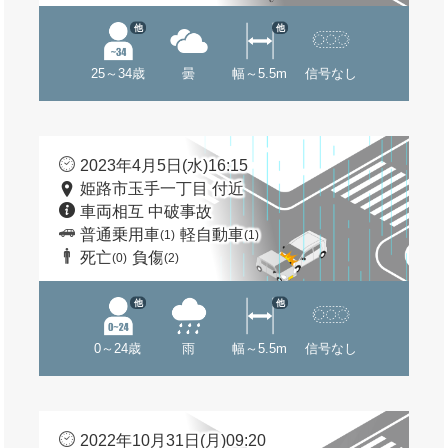
他
他
25～34歳
曇
幅～5.5m
信号なし
2023年4月5日(水)16:15
姫路市玉手一丁目 付近
車両相互 中破事故
普通乗用車
軽自動車
(1)
(1)
死亡
負傷
(0)
(2)
他
他
0～24歳
雨
幅～5.5m
信号なし
2022年10月31日(月)09:20