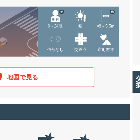
他
他
0～24歳
晴
幅～5.5m
信号なし
交差点
市町村道
地図で見る