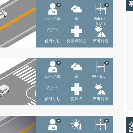
他
他
25～34歳
曇
幅5.5～
9.0m
信号なし
交差点付近
市町村道
他
他
25～34歳
曇
幅～5.5m
信号なし
交差点
市町村道
他
他