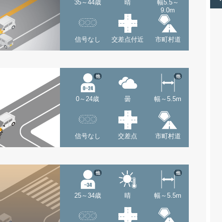
35～44歳
晴
幅5.5～
9.0m
信号なし
交差点付近
市町村道
他
他
0～24歳
曇
幅～5.5m
信号なし
交差点
市町村道
他
他
25～34歳
晴
幅～5.5m