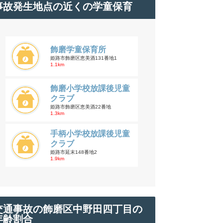
事故発生地点の近くの学童保育
飾磨学童保育所
姫路市飾磨区恵美酒131番地1
1.1km
飾磨小学校放課後児童
クラブ
姫路市飾磨区恵美酒22番地
1.3km
手柄小学校放課後児童
クラブ
姫路市延末148番地2
1.9km
交通事故の飾磨区中野田四丁目の
年齢割合