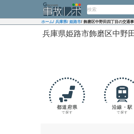
ホーム
/ 兵庫県
/ 姫路市
/ 飾磨区中野田四丁目の交通
兵庫県姫路市飾磨区中野
都道府県
沿線・駅
で探す
で探す