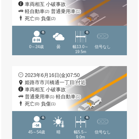
車両相互 小破事故
軽自動車
普通乗用車
(2)
(1)
死亡
負傷
(0)
(2)
他
他
0～24歳
曇
幅13.0～
信号なし
19.5m
2023年6月16日(金)07:50
姫路市市川橋通一丁目 付近
車両相互 小破事故
普通乗用車
軽自動車
(1)
(1)
死亡
負傷
(0)
(1)
他
他
45～54歳
晴
幅5.5～
信号なし
9.0m