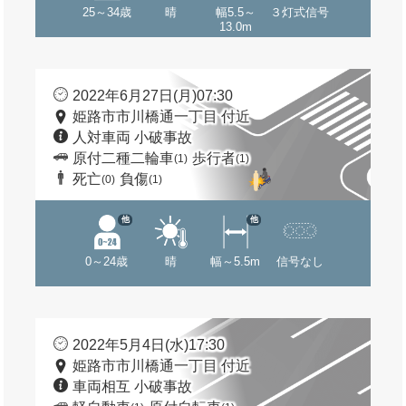
25～34歳
晴
幅5.5～
３灯式信号
13.0m
2022年6月27日(月)07:30
姫路市市川橋通一丁目 付近
人対車両 小破事故
原付二種二輪車
歩行者
(1)
(1)
死亡
負傷
(0)
(1)
他
他
0～24歳
晴
幅～5.5m
信号なし
2022年5月4日(水)17:30
姫路市市川橋通一丁目 付近
車両相互 小破事故