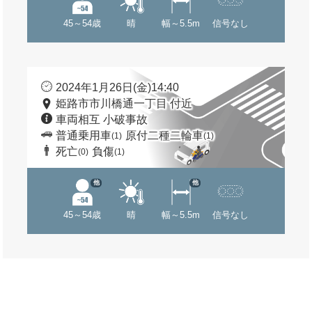
45～54歳
晴
幅～5.5m
信号なし
2024年1月26日(金)14:40
姫路市市川橋通一丁目 付近
車両相互 小破事故
普通乗用車
原付二種二輪車
(1)
(1)
死亡
負傷
(0)
(1)
他
他
45～54歳
晴
幅～5.5m
信号なし