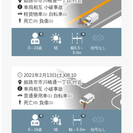
姫路市市川橋通一丁目 付近
車両相互 小破事故
軽貨物車
自転車
(1)
(1)
死亡
負傷
(0)
(1)
他
他
0～24歳
晴
幅5.5～
信号なし
9.0m
2021年2月13日(土)08:10
姫路市市川橋通一丁目 付近
車両相互 小破事故
普通乗用車
自転車
(1)
(1)
死亡
負傷
(0)
(1)
他
他
0～24歳
晴
幅～5.5m
信号なし