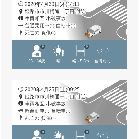
2020年4月30日(木)14:11
姫路市市川橋通一丁目 付近
車両相互 小破事故
普通乗用車
自転車
(1)
(1)
死亡
負傷
(0)
(1)
他
他
55～64歳
晴
幅～5.5m
信号なし
2020年4月25日(土)09:25
姫路市市川橋通一丁目 付近
車両相互 小破事故
軽自動車
自転車
(1)
(1)
死亡
負傷
(0)
(1)
他
他