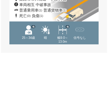
車両相互 中破事故
普通乗用車
普通貨物車
(1)
(1)
死亡
負傷
(0)
(1)
他
他
25～34歳
晴
幅9.0～
信号なし
13.0m