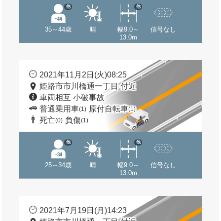
他
他
35～44歳
晴
幅9.0～
信号なし
13.0m
2021年11月2日(火)08:25
姫路市市川橋通一丁目 付近
車両相互 小破事故
普通乗用車
原付自転車
(1)
(1)
死亡
負傷
(0)
(1)
他
他
25～34歳
晴
幅9.0～
信号なし
13.0m
2021年7月19日(月)14:23