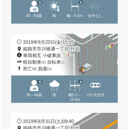
他
他
45～54歳
晴
幅～5.5m
信号なし
2019年9月20日(金)15:05
姫路市市川橋通一丁目 付近
車両相互 小破事故
軽自動車
自転車
(1)
(1)
死亡
負傷
(0)
(1)
他
他
35～44歳
雨
幅5.5～
３灯式信号
13.0m
2019年8月31日(土)09:40
姫路市市川橋通一丁目 付近