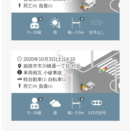
死亡
負傷
(0)
(1)
他
他
0～24歳
晴
幅～5.5m
信号なし
2020年10月3日(土)14:10
姫路市市川橋通一丁目 付近
車両相互 小破事故
軽自動車
自転車
(1)
(1)
死亡
負傷
(0)
(1)
他
他
0～24歳
曇
幅～5.5m
３灯式信号