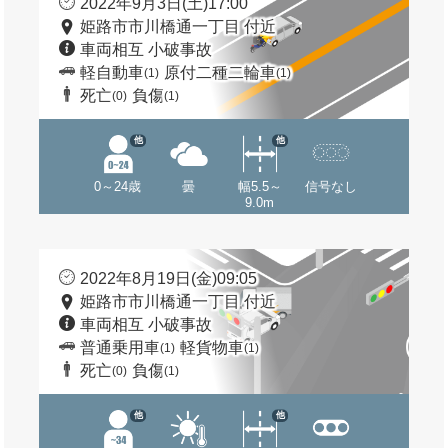
2022年9月3日(土)17:00
姫路市市川橋通一丁目 付近
車両相互 小破事故
軽自動車
原付二種二輪車
(1)
(1)
死亡
負傷
(0)
(1)
他
他
0～24歳
曇
幅5.5～
信号なし
9.0m
2022年8月19日(金)09:05
姫路市市川橋通一丁目 付近
車両相互 小破事故
普通乗用車
軽貨物車
(1)
(1)
死亡
負傷
(0)
(1)
他
他