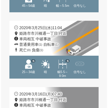
45～54歳
晴
幅～5.5m
信号なし
2020年3月25日(水)11:04
姫路市市川橋通一丁目 付近
車両相互 中破事故
普通乗用車
自転車
(1)
(1)
死亡
負傷
(0)
(1)
他
他
25～34歳
晴
幅5.5～
信号なし
9.0m
2020年3月16日(月)07:40
姫路市市川橋通一丁目 付近
車両相互 中破事故