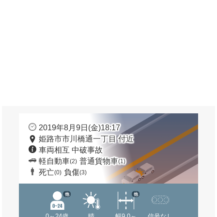
2019年8月9日(金)18:17
姫路市市川橋通一丁目 付近
車両相互 中破事故
軽自動車
普通貨物車
(2)
(1)
死亡
負傷
(0)
(3)
他
他
0～24歳
晴
幅9.0～
信号なし