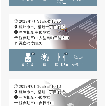
13.0m
2019年7月31日(水)19:25
姫路市市川橋通一丁目 付近
車両相互 中破事故
軽自動車
大型自動二輪大
(1)
(1)
死亡
負傷
(0)
(1)
他
他
0～24歳
晴
幅～5.5m
信号なし
2019年6月16日(日)10:13
姫路市市川橋通一丁目 付近
車両相互 小破事故
軽自動車
自転車
(1)
(1)