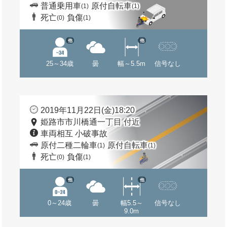
普通乗用車
原付自転車
(1)
(1)
死亡
負傷
(0)
(1)
他
他
25～34歳
曇
幅～5.5m
信号なし
2019年11月22日(金)18:20
姫路市市川橋通一丁目 付近
車両相互 小破事故
原付二種二輪車
原付自転車
(1)
(1)
死亡
負傷
(0)
(1)
他
他
0～24歳
曇
幅5.5～
信号なし
9.0m