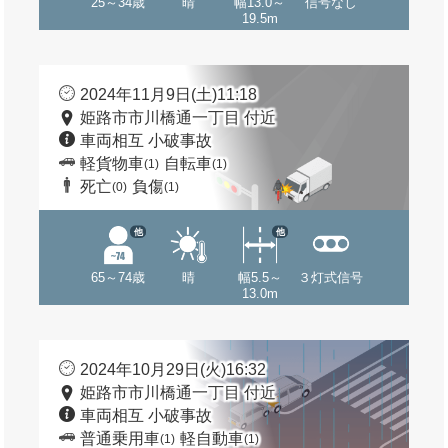
25～34歳
晴
幅13.0～
信号なし
19.5m
2024年11月9日(土)11:18
姫路市市川橋通一丁目 付近
車両相互 小破事故
軽貨物車
自転車
(1)
(1)
死亡
負傷
(0)
(1)
他
他
65～74歳
晴
幅5.5～
３灯式信号
13.0m
2024年10月29日(火)16:32
姫路市市川橋通一丁目 付近
車両相互 小破事故
普通乗用車
軽自動車
(1)
(1)