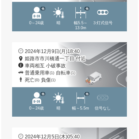
他
他
0～24歳
晴
幅5.5～
３灯式信号
13.0m
2024年12月9日(月)18:40
姫路市市川橋通一丁目 付近
車両相互 小破事故
普通乗用車
自転車
(1)
(1)
死亡
負傷
(0)
(1)
他
他
0～24歳
晴
幅～5.5m
信号なし
2024年12月5日(木)05:40