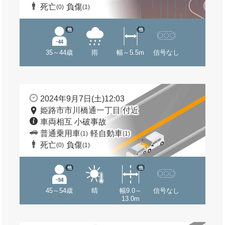
死亡
負傷
(0)
(1)
他
他
35～44歳
雨
幅～5.5m
信号なし
2024年9月7日(土)12:03
姫路市市川橋通一丁目 付近
車両相互 小破事故
普通乗用車
軽自動車
(1)
(1)
死亡
負傷
(0)
(1)
他
他
45～54歳
晴
幅9.0～
信号なし
13.0m