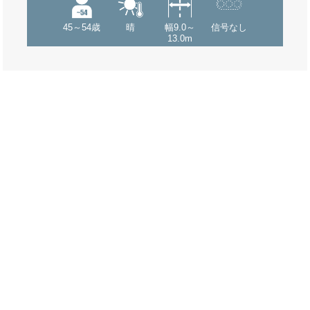
45～54歳
晴
幅9.0～
信号なし
13.0m