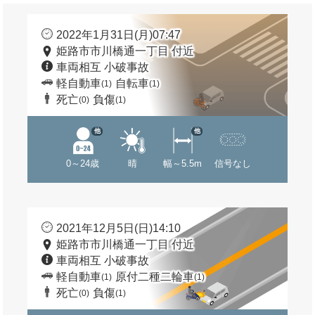
2022年1月31日(月)07:47
姫路市市川橋通一丁目 付近
車両相互 小破事故
軽自動車
自転車
(1)
(1)
死亡
負傷
(0)
(1)
他
他
0～24歳
晴
幅～5.5m
信号なし
2021年12月5日(日)14:10
姫路市市川橋通一丁目 付近
車両相互 小破事故
軽自動車
原付二種二輪車
(1)
(1)
死亡
負傷
(0)
(1)