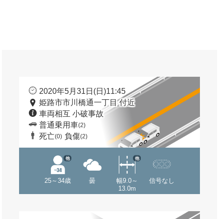
2020年5月31日(日)11:45
姫路市市川橋通一丁目 付近
車両相互 小破事故
普通乗用車
(2)
死亡
負傷
(0)
(2)
他
他
25～34歳
曇
幅9.0～
信号なし
13.0m