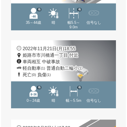
他
他
35～44歳
晴
幅5.5～
信号なし
9.0m
2022年11月21日(月)18:55
姫路市市川橋通一丁目 付近
車両相互 中破事故
軽自動車
普通自動二輪小
(1)
(1)
死亡
負傷
(0)
(1)
他
他
0～24歳
晴
幅～5.5m
信号なし