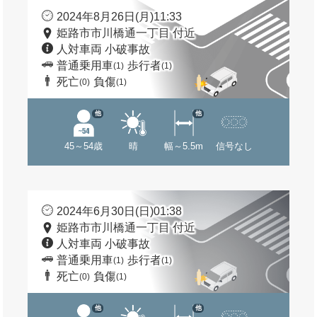
2024年8月26日(月)11:33
姫路市市川橋通一丁目 付近
人対車両 小破事故
普通乗用車
歩行者
(1)
(1)
死亡
負傷
(0)
(1)
他
他
45～54歳
晴
幅～5.5m
信号なし
2024年6月30日(日)01:38
姫路市市川橋通一丁目 付近
人対車両 小破事故
普通乗用車
歩行者
(1)
(1)
死亡
負傷
(0)
(1)
他
他