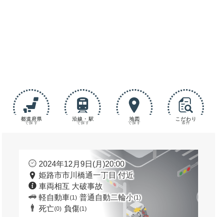
都道府県
沿線・駅
地図
こだわり
で探す
で探す
で探す
条件
2024年12月9日(月)20:00
姫路市市川橋通一丁目 付近
車両相互 大破事故
軽自動車
普通自動二輪小
(1)
(1)
死亡
負傷
(0)
(1)