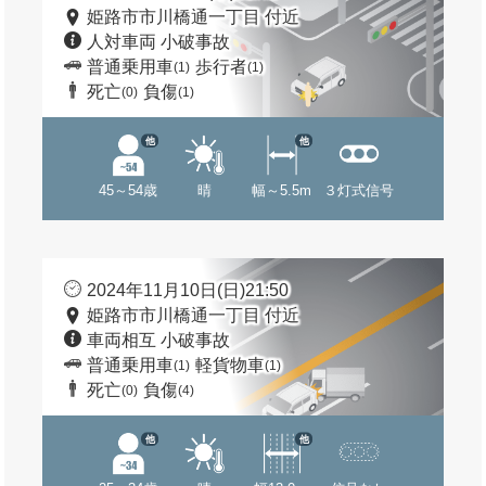
姫路市市川橋通一丁目 付近
人対車両 小破事故
普通乗用車
歩行者
(1)
(1)
死亡
負傷
(0)
(1)
他
他
45～54歳
晴
幅～5.5m
３灯式信号
2024年11月10日(日)21:50
姫路市市川橋通一丁目 付近
車両相互 小破事故
普通乗用車
軽貨物車
(1)
(1)
死亡
負傷
(0)
(4)
他
他