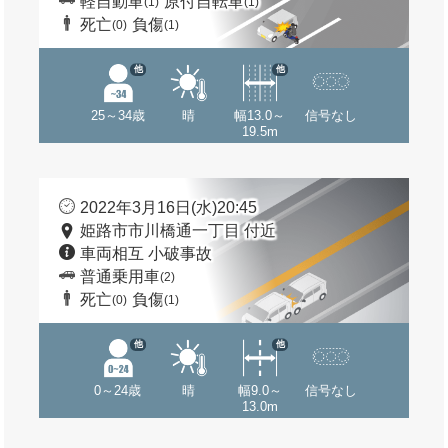
軽自動車
原付自転車
(1)
(1)
死亡
負傷
(0)
(1)
他
他
25～34歳
晴
幅13.0～
信号なし
19.5m
2022年3月16日(水)20:45
姫路市市川橋通一丁目 付近
車両相互 小破事故
普通乗用車
(2)
死亡
負傷
(0)
(1)
他
他
0～24歳
晴
幅9.0～
信号なし
13.0m