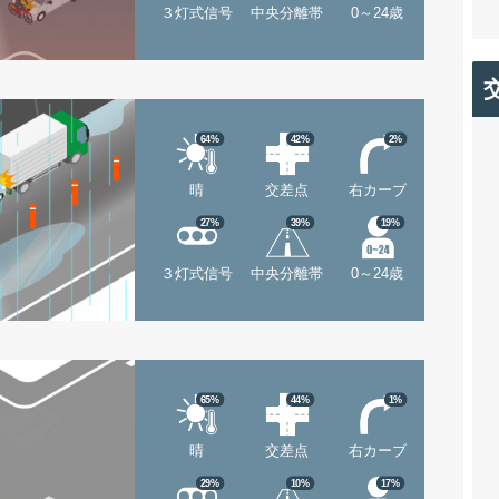
３灯式信号
中央分離帯
0～24歳
64%
42%
2%
晴
交差点
右カーブ
27%
39%
19%
３灯式信号
中央分離帯
0～24歳
65%
44%
1%
晴
交差点
右カーブ
29%
10%
17%