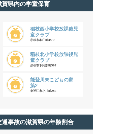
滋賀県内の学童保育
稲枝西小学校放課後児
童クラブ
彦根市本庄町3583
稲枝北小学校放課後児
童クラブ
彦根市下岡部町597
能登川東こどもの家
第2
東近江市小川町258
交通事故の滋賀県の年齢割合