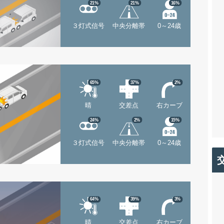
21%
21%
16%
３灯式信号
中央分離帯
0～24歳
65%
37%
2%
晴
交差点
右カーブ
24%
2%
15%
３灯式信号
中央分離帯
0～24歳
64%
39%
3%
晴
交差点
右カーブ