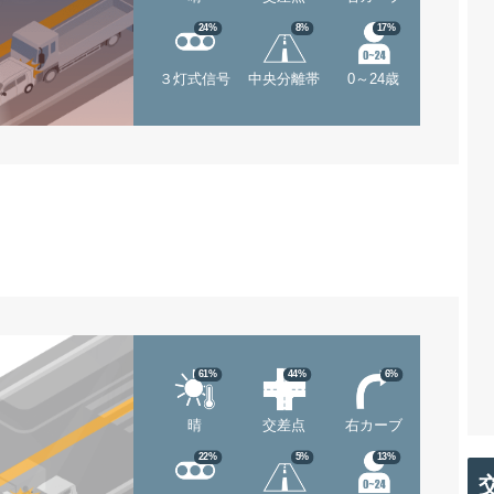
24%
8%
17%
３灯式信号
中央分離帯
0～24歳
61%
44%
6%
晴
交差点
右カーブ
22%
5%
13%