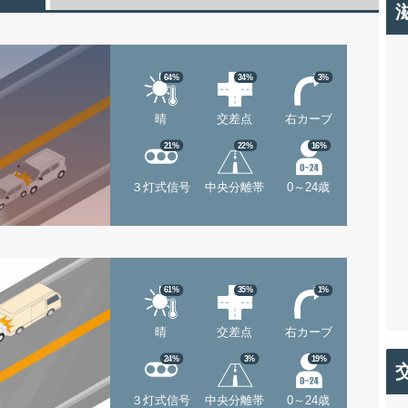
64%
34%
3%
晴
交差点
右カーブ
21%
22%
16%
３灯式信号
中央分離帯
0～24歳
61%
35%
1%
晴
交差点
右カーブ
24%
3%
19%
３灯式信号
中央分離帯
0～24歳