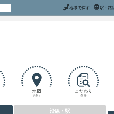
地域で探す
駅・路
地図
こだわり
で探す
条件
沿線・駅