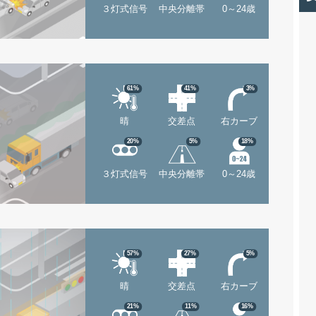
３灯式信号
中央分離帯
0～24歳
61%
41%
3%
晴
交差点
右カーブ
20%
5%
18%
３灯式信号
中央分離帯
0～24歳
57%
27%
5%
晴
交差点
右カーブ
21%
11%
16%