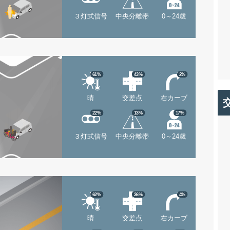
３灯式信号
中央分離帯
0～24歳
61%
43%
2%
晴
交差点
右カーブ
22%
13%
17%
３灯式信号
中央分離帯
0～24歳
62%
36%
4%
晴
交差点
右カーブ