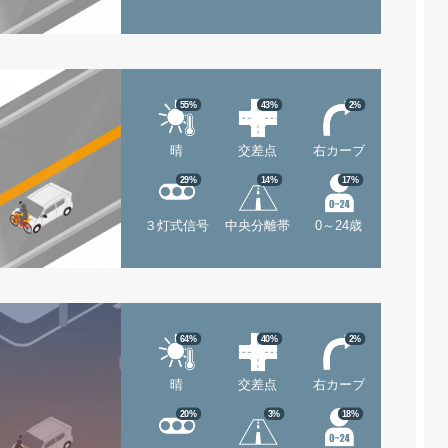
55%
43%
2%
晴
交差点
右カーブ
29%
14%
17%
３灯式信号
中央分離帯
0～24歳
64%
40%
2%
晴
交差点
右カーブ
20%
3%
18%