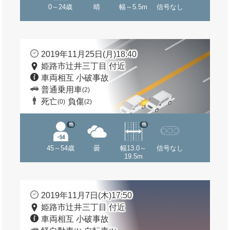
0～24歳
晴
幅～5.5m
信号なし
2019年11月25日(月)18:40
姫路市辻井三丁目 付近
車両相互 小破事故
普通乗用車
(2)
死亡
負傷
(0)
(2)
他
他
45～54歳
曇
幅13.0～
信号なし
19.5m
2019年11月7日(木)17:50
姫路市辻井三丁目 付近
車両相互 小破事故