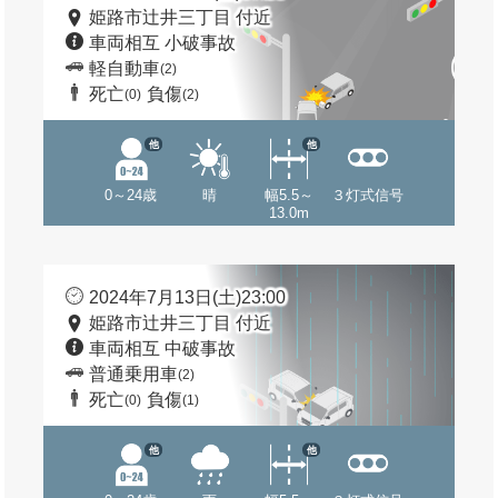
姫路市辻井三丁目 付近
車両相互 小破事故
軽自動車
(2)
死亡
負傷
(0)
(2)
他
他
0～24歳
晴
幅5.5～
３灯式信号
13.0m
2024年7月13日(土)23:00
姫路市辻井三丁目 付近
車両相互 中破事故
普通乗用車
(2)
死亡
負傷
(0)
(1)
他
他