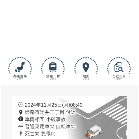
都道府県
沿線・駅
地図
こだわり
で探す
で探す
で探す
条件
2024年11月25日(月)08:40
姫路市辻井三丁目 付近
車両相互 小破事故
普通乗用車
自転車
(1)
(1)
死亡
負傷
(0)
(1)