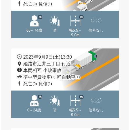
死亡
負傷
(0)
(1)
他
他
65～74歳
晴
幅5.5～
信号なし
9.0m
2023年9月9日(土)13:30
姫路市辻井三丁目 付近
車両相互 小破事故
準中型貨物車
軽自動車
(1)
(1)
死亡
負傷
(0)
(1)
他
他
0～24歳
晴
幅5.5～
信号なし
9.0m