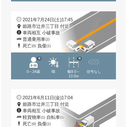
2021年7月24日(土)17:45
姫路市辻井三丁目 付近
車両相互 小破事故
普通乗用車
(2)
死亡
負傷
(0)
(1)
他
他
0～24歳
晴
幅9.0～
信号なし
13.0m
2021年6月11日(金)17:04
姫路市辻井三丁目 付近
車両相互 小破事故
軽貨物車
自転車
(1)
(1)
死亡
負傷
(0)
(1)