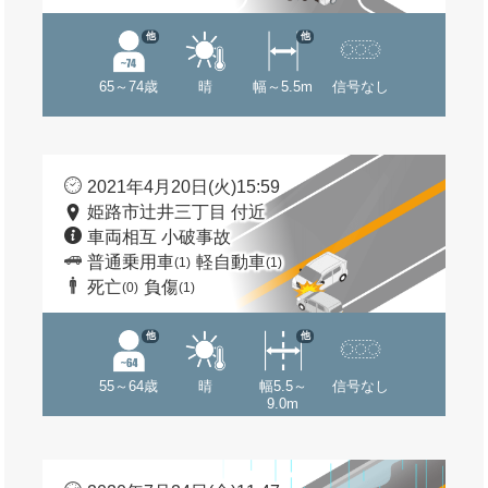
他
他
65～74歳
晴
幅～5.5m
信号なし
2021年4月20日(火)15:59
姫路市辻井三丁目 付近
車両相互 小破事故
普通乗用車
軽自動車
(1)
(1)
死亡
負傷
(0)
(1)
他
他
55～64歳
晴
幅5.5～
信号なし
9.0m