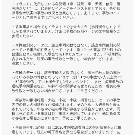
・イラストに使用している各要素（車、背景、車、天候、信号、衝
突地点など）は、代表的なイメージをイラスト化しており、色や形
状等含め現実の事故の状況とは異なります。あくまで、事故のイメ
ージとして参考までにご活用ください。
・多重事故の場合でもイラスト上では最大２台（歩行者含む）まで
しか表現されていません。詳細は事故の個別ページの文字情報をご
参照ください。
・車両種別のデータは、該当車両の数ではなく、該当車両種別の関
わっている事故の件数となっています（例：1つの事故で2台以上の
普通自動車が衝突した場合でも1件とカウント）。また、不明車両が
含まれるため、現実の事故件数と一致しない場合がございます。ご
注意ください。
・年齢のデータは、該当年齢の人数ではなく、該当年齢人物の関わ
っている事故の件数となっています（例：1つの事故で2人以上の25
～34歳が関係している場合でも1件とカウント）。また、多重事故の
運転手や同乗者など、年齢不明の関係者も含まれるため、現実の事
故件数と一致しない場合がございます。ご注意ください。
・事故毎の損壊程度（大破・中破・小破・損害なし）は、その事故
内での最大の損壊程度が掲載されます。そのため、大破事故と表示
されていても、中破や小破の車両が存在する場合がございます。同
様に死亡者のいる事故は死亡事故と表記していますが、他に負傷者
が存在する場合がございます。予めご了承ください。
・事故発生地点の町丁目は2020年国勢調査時点の住所情報を元に推
定しています。現在の町丁目名と異なる場合がございますので、あ