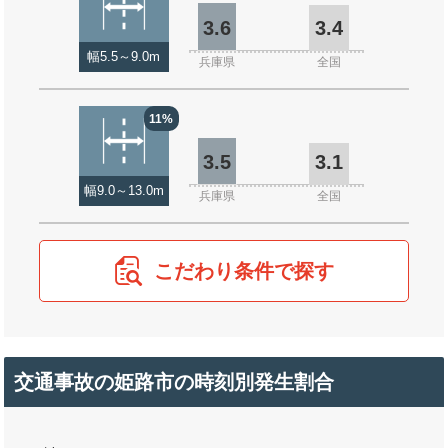
3.6
3.4
幅5.5～9.0m
兵庫県
全国
11%
3.5
3.1
幅9.0～13.0m
兵庫県
全国
こだわり条件で探す
交通事故の姫路市の時刻別発生割合