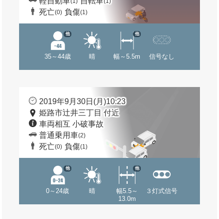
軽自動車
自転車
(1)
(1)
死亡
負傷
(0)
(1)
他
他
35～44歳
晴
幅～5.5m
信号なし
2019年9月30日(月)10:23
姫路市辻井三丁目 付近
車両相互 小破事故
普通乗用車
(2)
死亡
負傷
(0)
(1)
他
他
0～24歳
晴
幅5.5～
３灯式信号
13.0m