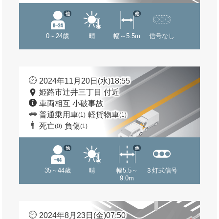
他
他
0～24歳
晴
幅～5.5m
信号なし
2024年11月20日(水)18:55
姫路市辻井三丁目 付近
車両相互 小破事故
普通乗用車
軽貨物車
(1)
(1)
死亡
負傷
(0)
(1)
他
他
35～44歳
晴
幅5.5～
３灯式信号
9.0m
2024年8月23日(金)07:50