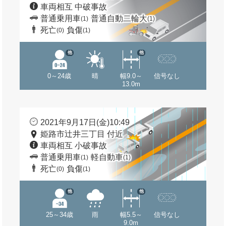
車両相互 中破事故
普通乗用車
普通自動二輪大
(1)
(1)
死亡
負傷
(0)
(1)
他
他
0～24歳
晴
幅9.0～
信号なし
13.0m
2021年9月17日(金)10:49
姫路市辻井三丁目 付近
車両相互 小破事故
普通乗用車
軽自動車
(1)
(1)
死亡
負傷
(0)
(1)
他
他
25～34歳
雨
幅5.5～
信号なし
9.0m