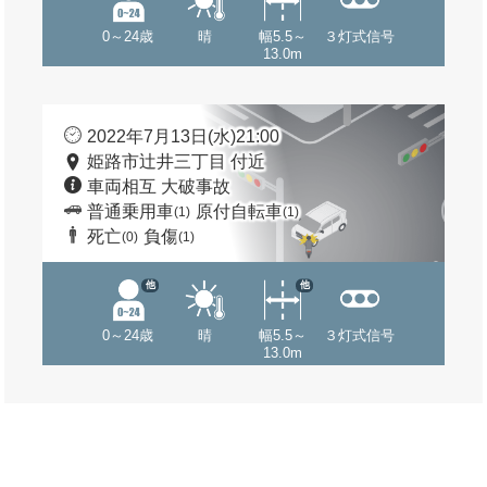
0～24歳
晴
幅5.5～
３灯式信号
13.0m
2022年7月13日(水)21:00
姫路市辻井三丁目 付近
車両相互 大破事故
普通乗用車
原付自転車
(1)
(1)
死亡
負傷
(0)
(1)
他
他
0～24歳
晴
幅5.5～
３灯式信号
13.0m