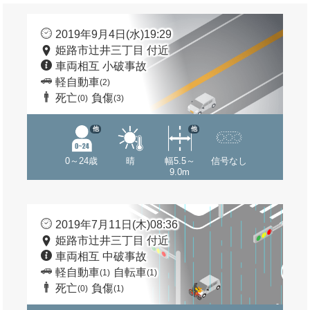
2019年9月4日(水)19:29
姫路市辻井三丁目 付近
車両相互 小破事故
軽自動車
(2)
死亡
負傷
(0)
(3)
他
他
0～24歳
晴
幅5.5～
信号なし
9.0m
2019年7月11日(木)08:36
姫路市辻井三丁目 付近
車両相互 中破事故
軽自動車
自転車
(1)
(1)
死亡
負傷
(0)
(1)