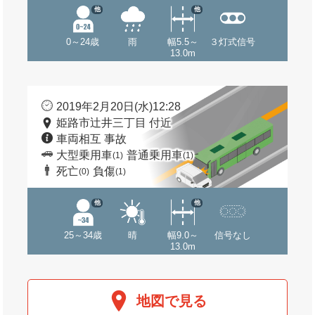
他
他
0～24歳
雨
幅5.5～
３灯式信号
13.0m
2019年2月20日(水)12:28
姫路市辻井三丁目 付近
車両相互 事故
大型乗用車
普通乗用車
(1)
(1)
死亡
負傷
(0)
(1)
他
他
25～34歳
晴
幅9.0～
信号なし
13.0m
地図で見る