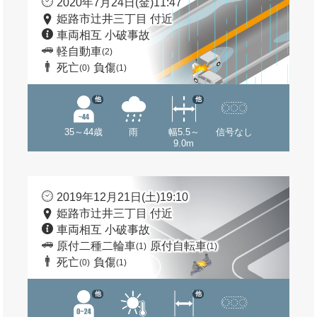
2020年7月24日(金)11:47
姫路市辻井三丁目 付近
車両相互 小破事故
軽自動車
(2)
死亡
負傷
(0)
(1)
他
他
35～44歳
雨
幅5.5～
信号なし
9.0m
2019年12月21日(土)19:10
姫路市辻井三丁目 付近
車両相互 小破事故
原付二種二輪車
原付自転車
(1)
(1)
死亡
負傷
(0)
(1)
他
他