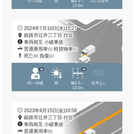
0～24歳
雨
幅5.5～
３灯式信号
13.0m
2024年7月10日(水)15:27
姫路市辻井三丁目 付近
車両相互 小破事故
普通乗用車
軽貨物車
(1)
(1)
死亡
負傷
(0)
(1)
他
他
55～64歳
晴
幅5.5～
信号なし
13.0m
2023年9月15日(金)10:58
姫路市辻井三丁目 付近
車両相互 小破事故
普通乗用車
(2)