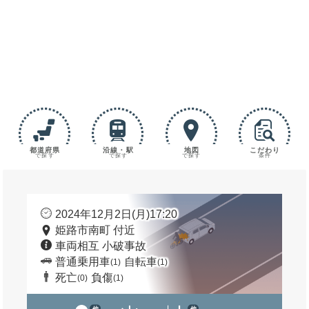
都道府県
沿線・駅
地図
こだわり
で探す
で探す
で探す
条件
2024年12月2日(月)17:20
姫路市南町 付近
車両相互 小破事故
普通乗用車
自転車
(1)
(1)
死亡
負傷
(0)
(1)
他
他