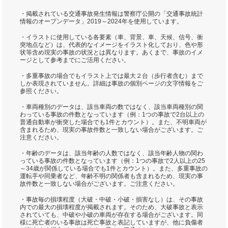
・掲載されている交通事故発生情報は警察庁公開の「交通事故統計
情報のオープンデータ」2019～2024年を使用しています。
・イラストに使用している各要素（車、背景、車、天候、信号、衝
突地点など）は、代表的なイメージをイラスト化しており、色や形
状等含め現実の事故の状況とは異なります。あくまで、事故のイメ
ージとして参考までにご活用ください。
・多重事故の場合でもイラスト上では最大２台（歩行者含む）まで
しか表現されていません。詳細は事故の個別ページの文字情報をご
参照ください。
・車両種別のデータは、該当車両の数ではなく、該当車両種別の関
わっている事故の件数となっています（例：1つの事故で2台以上の
普通自動車が衝突した場合でも1件とカウント）。また、不明車両が
含まれるため、現実の事故件数と一致しない場合がございます。ご
注意ください。
・年齢のデータは、該当年齢の人数ではなく、該当年齢人物の関わ
っている事故の件数となっています（例：1つの事故で2人以上の25
～34歳が関係している場合でも1件とカウント）。また、多重事故の
運転手や同乗者など、年齢不明の関係者も含まれるため、現実の事
故件数と一致しない場合がございます。ご注意ください。
・事故毎の損壊程度（大破・中破・小破・損害なし）は、その事故
内での最大の損壊程度が掲載されます。そのため、大破事故と表示
されていても、中破や小破の車両が存在する場合がございます。同
様に死亡者のいる事故は死亡事故と表記していますが、他に負傷者