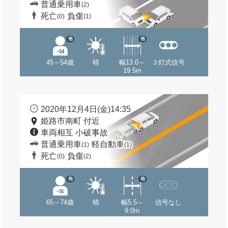
普通乗用車
(2)
死亡
負傷
(0)
(1)
他
他
45～54歳
晴
幅13.0～
３灯式信号
19.5m
2020年12月4日(金)14:35
姫路市南町 付近
車両相互 小破事故
普通乗用車
軽自動車
(1)
(1)
死亡
負傷
(0)
(2)
他
他
65～74歳
晴
幅5.5～
信号なし
9.0m