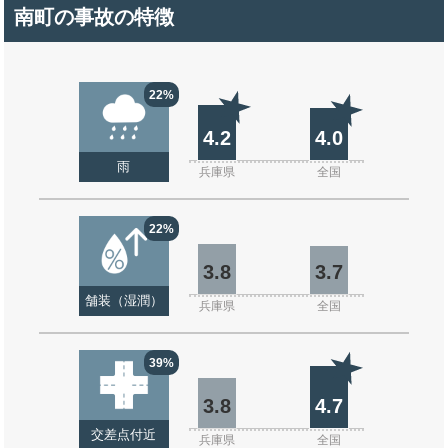
南町の事故の特徴
22%
4.2
4.0
雨
兵庫県
全国
22%
3.8
3.7
舗装（湿潤）
兵庫県
全国
39%
3.8
4.7
交差点付近
兵庫県
全国