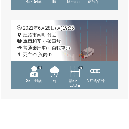
45～54歳
晴
幅～5.5m
信号なし
2021年6月28日(月)19:35
姫路市南町 付近
車両相互 小破事故
普通乗用車
自転車
(1)
(1)
死亡
負傷
(0)
(1)
他
他
35～44歳
雨
幅5.5～
３灯式信号
13.0m