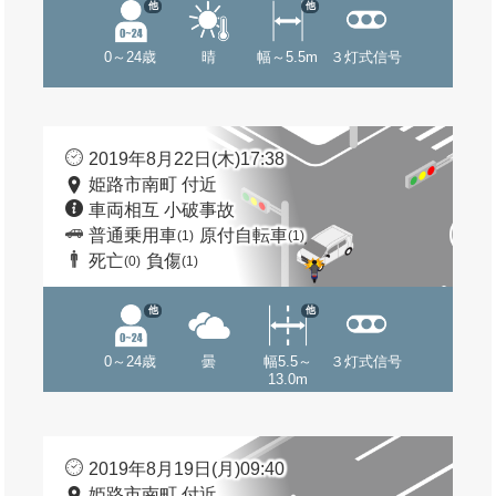
他
他
0～24歳
晴
幅～5.5m
３灯式信号
2019年8月22日(木)17:38
姫路市南町 付近
車両相互 小破事故
普通乗用車
原付自転車
(1)
(1)
死亡
負傷
(0)
(1)
他
他
0～24歳
曇
幅5.5～
３灯式信号
13.0m
2019年8月19日(月)09:40
姫路市南町 付近