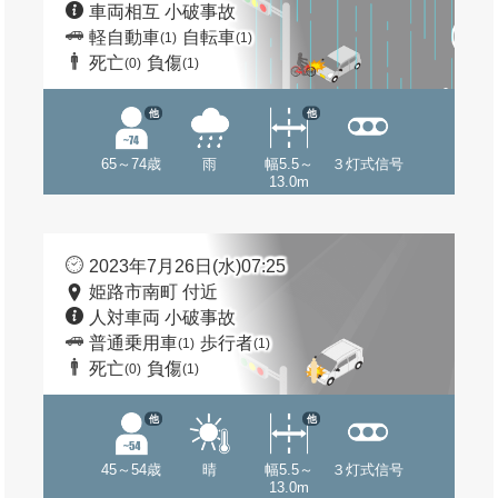
車両相互 小破事故
軽自動車
自転車
(1)
(1)
死亡
負傷
(0)
(1)
他
他
65～74歳
雨
幅5.5～
３灯式信号
13.0m
2023年7月26日(水)07:25
姫路市南町 付近
人対車両 小破事故
普通乗用車
歩行者
(1)
(1)
死亡
負傷
(0)
(1)
他
他
45～54歳
晴
幅5.5～
３灯式信号
13.0m