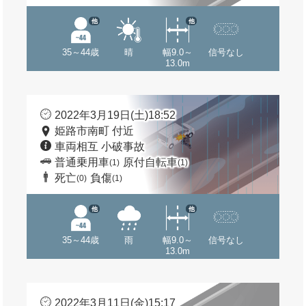
他
他
35～44歳
晴
幅9.0～
信号なし
13.0m
2022年3月19日(土)18:52
姫路市南町 付近
車両相互 小破事故
普通乗用車
原付自転車
(1)
(1)
死亡
負傷
(0)
(1)
他
他
35～44歳
雨
幅9.0～
信号なし
13.0m
2022年3月11日(金)15:17