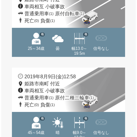
車両相互 小破事故
普通乗用車
原付自転車
(1)
(1)
死亡
負傷
(0)
(1)
他
他
25～34歳
曇
幅13.0～
信号なし
19.5m
2019年8月9日(金)12:58
姫路市南町 付近
車両相互 小破事故
普通乗用車
原付二種二輪車
(1)
(1)
死亡
負傷
(0)
(1)
他
他
45～54歳
晴
幅9.0～
信号なし