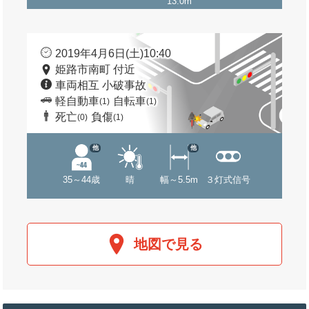
13.0m
2019年4月6日(土)10:40
姫路市南町 付近
車両相互 小破事故
軽自動車
自転車
(1)
(1)
死亡
負傷
(0)
(1)
他
他
35～44歳
晴
幅～5.5m
３灯式信号
地図で見る