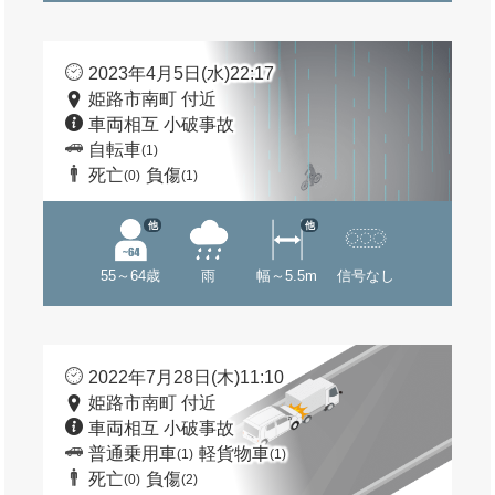
2023年4月5日(水)22:17
姫路市南町 付近
車両相互 小破事故
自転車
(1)
死亡
負傷
(0)
(1)
他
他
55～64歳
雨
幅～5.5m
信号なし
2022年7月28日(木)11:10
姫路市南町 付近
車両相互 小破事故
普通乗用車
軽貨物車
(1)
(1)
死亡
負傷
(0)
(2)