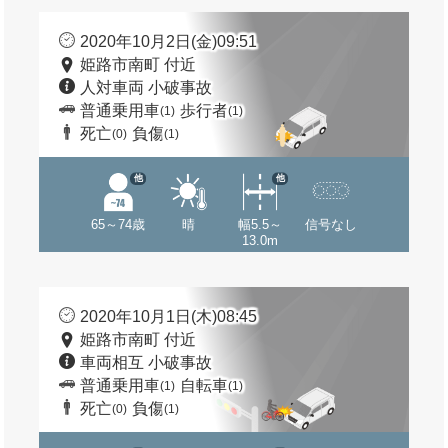
2020年10月2日(金)09:51
姫路市南町 付近
人対車両 小破事故
普通乗用車
歩行者
(1)
(1)
死亡
負傷
(0)
(1)
他
他
65～74歳
晴
幅5.5～
信号なし
13.0m
2020年10月1日(木)08:45
姫路市南町 付近
車両相互 小破事故
普通乗用車
自転車
(1)
(1)
死亡
負傷
(0)
(1)