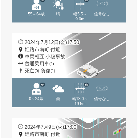
55～64歳
晴
幅5.5～
信号なし
9.0m
2024年7月12日(金)17:50
姫路市南町 付近
車両相互 小破事故
普通乗用車
(2)
死亡
負傷
(0)
(1)
他
他
0～24歳
曇
幅13.0～
信号なし
19.5m
2024年7月9日(火)17:00
姫路市南町 付近