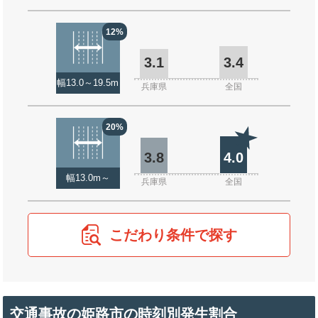
12%
3.1
3.4
幅13.0～19.5m
兵庫県
全国
20%
3.8
4.0
幅13.0m～
兵庫県
全国
こだわり条件で探す
交通事故の姫路市の時刻別発生割合