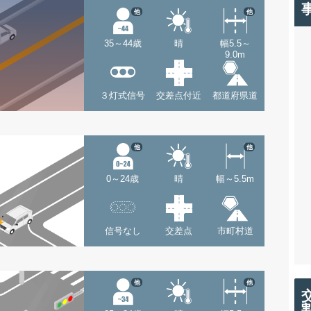
他
他
35～44歳
晴
幅5.5～
9.0m
３灯式信号
交差点付近
都道府県道
他
他
0～24歳
晴
幅～5.5m
信号なし
交差点
市町村道
他
他