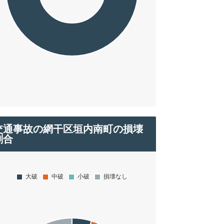
交通事故の網干区垣内南町の損壊
割合