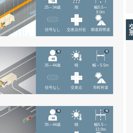
25～34歳
雨
幅5.5～
9.0m
信号なし
交差点付近
都道府県道
他
他
35～44歳
晴
幅～5.5m
信号なし
交差点
市町村道
他
他
35～44歳
晴
幅5.5～
13.0m