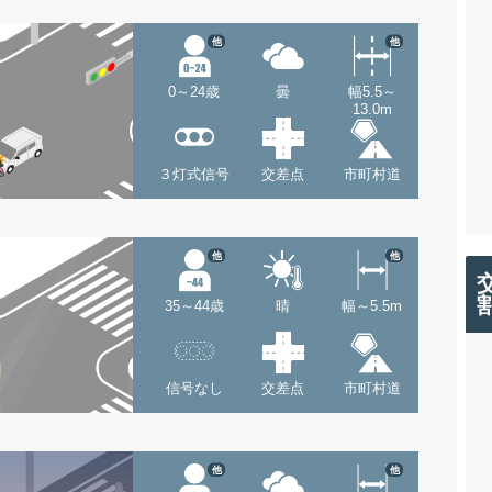
他
他
0～24歳
曇
幅5.5～
13.0m
３灯式信号
交差点
市町村道
他
他
35～44歳
晴
幅～5.5m
信号なし
交差点
市町村道
他
他