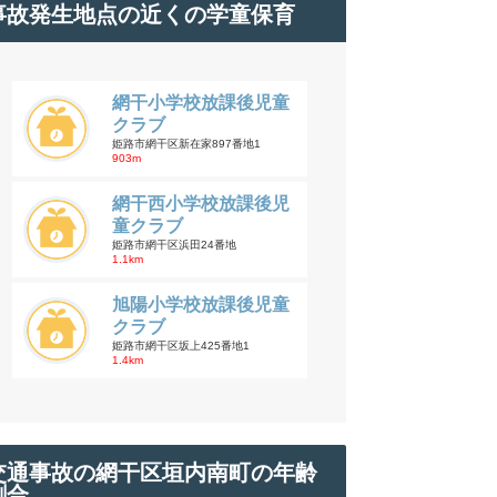
事故発生地点の近くの学童保育
網干小学校放課後児童
クラブ
姫路市網干区新在家897番地1
903m
網干西小学校放課後児
童クラブ
姫路市網干区浜田24番地
1.1km
旭陽小学校放課後児童
クラブ
姫路市網干区坂上425番地1
1.4km
交通事故の網干区垣内南町の年齢
割合