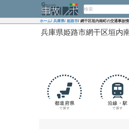
ホーム
/ 兵庫県
/ 姫路市
/ 網干区垣内南町の交通事故
兵庫県姫路市網干区垣内
都道府県
沿線・駅
で探す
で探す