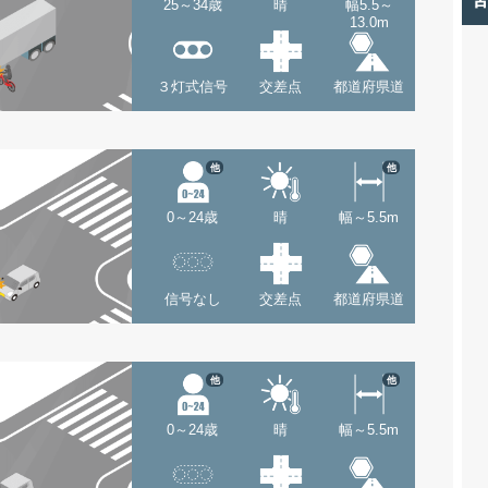
25～34歳
晴
幅5.5～
13.0m
３灯式信号
交差点
都道府県道
他
他
0～24歳
晴
幅～5.5m
信号なし
交差点
都道府県道
他
他
0～24歳
晴
幅～5.5m