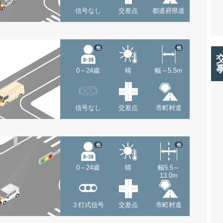
信号なし
交差点
都道府県道
他
他
0～24歳
晴
幅～5.5m
信号なし
交差点
市町村道
他
他
0～24歳
晴
幅5.5～
13.0m
３灯式信号
交差点
市町村道