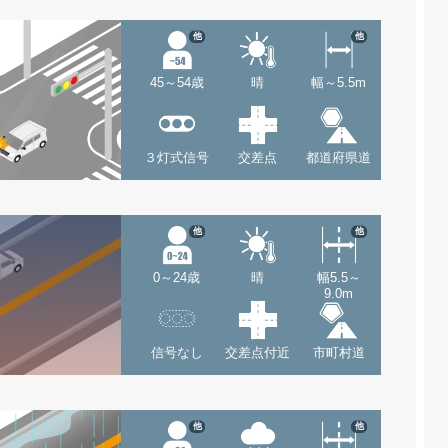
他
他
45～54歳
晴
幅～5.5m
３灯式信号
交差点
都道府県道
他
他
0～24歳
晴
幅5.5～
9.0m
信号なし
交差点付近
市町村道
他
他