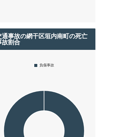
交通事故の網干区垣内南町の死亡
事故割合