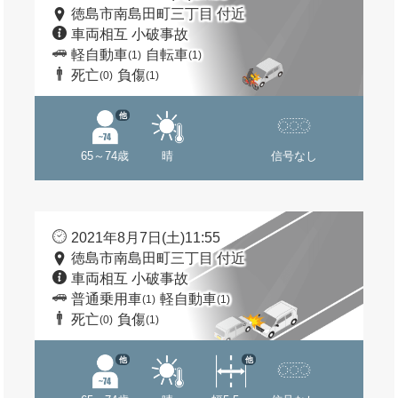
徳島市南島田町三丁目 付近
車両相互 小破事故
軽自動車
自転車
(1)
(1)
死亡
負傷
(0)
(1)
他
65～74歳
晴
信号なし
2021年8月7日(土)11:55
徳島市南島田町三丁目 付近
車両相互 小破事故
普通乗用車
軽自動車
(1)
(1)
死亡
負傷
(0)
(1)
他
他