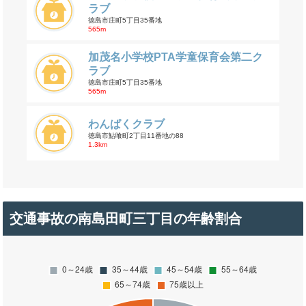
ラブ
徳島市庄町5丁目35番地
565m
加茂名小学校PTA学童保育会第二ク
ラブ
徳島市庄町5丁目35番地
565m
わんぱくクラブ
徳島市鮎喰町2丁目11番地の88
1.3km
交通事故の南島田町三丁目の年齢割合