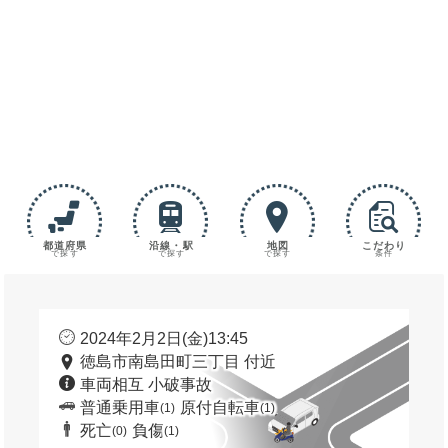
都道府県
沿線・駅
地図
こだわり
で探す
で探す
で探す
条件
2024年2月2日(金)13:45
徳島市南島田町三丁目 付近
車両相互 小破事故
普通乗用車
原付自転車
(1)
(1)
死亡
負傷
(0)
(1)