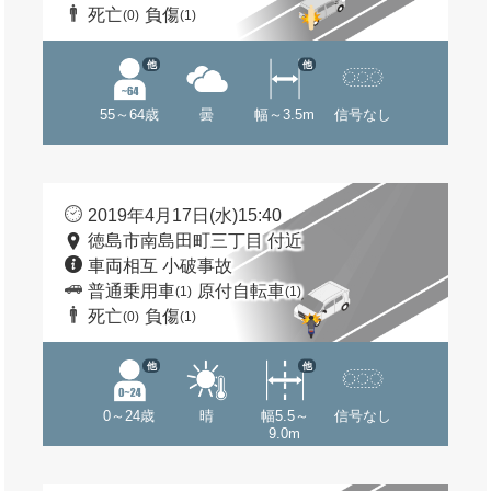
死亡
負傷
(0)
(1)
他
他
55～64歳
曇
幅～3.5m
信号なし
2019年4月17日(水)15:40
徳島市南島田町三丁目 付近
車両相互 小破事故
普通乗用車
原付自転車
(1)
(1)
死亡
負傷
(0)
(1)
他
他
0～24歳
晴
幅5.5～
信号なし
9.0m