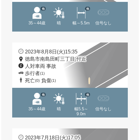
他
他
35～44歳
晴
幅～5.5m
信号なし
2023年8月8日(火)15:35
徳島市南島田町三丁目 付近
人対車両 事故
歩行者
(1)
死亡
負傷
(0)
(1)
他
他
35～44歳
晴
幅5.5～
信号なし
9.0m
2023年7月18日(火)17:05