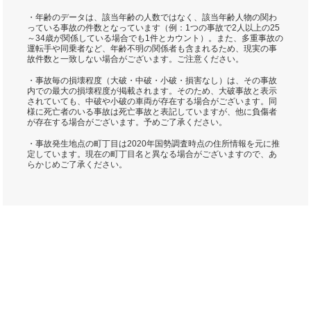
・年齢のデータは、該当年齢の人数ではなく、該当年齢人物の関わ
っている事故の件数となっています（例：1つの事故で2人以上の25
～34歳が関係している場合でも1件とカウント）。また、多重事故の
運転手や同乗者など、年齢不明の関係者も含まれるため、現実の事
故件数と一致しない場合がございます。ご注意ください。
・事故毎の損壊程度（大破・中破・小破・損害なし）は、その事故
内での最大の損壊程度が掲載されます。そのため、大破事故と表示
されていても、中破や小破の車両が存在する場合がございます。同
様に死亡者のいる事故は死亡事故と表記していますが、他に負傷者
が存在する場合がございます。予めご了承ください。
・事故発生地点の町丁目は2020年国勢調査時点の住所情報を元に推
定しています。現在の町丁目名と異なる場合がございますので、あ
らかじめご了承ください。