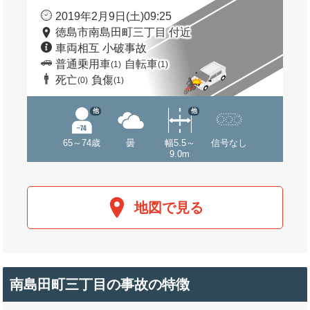
2019年2月9日(土)09:25
徳島市南島田町三丁目 付近
車両相互 小破事故
普通乗用車
自転車
(1)
(1)
死亡
負傷
(0)
(1)
他
他
65～74歳
曇
幅5.5～
信号なし
9.0m
地図で見る
南島田町三丁目の事故の特徴