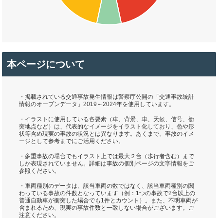
本ページについて
・掲載されている交通事故発生情報は警察庁公開の「交通事故統計
情報のオープンデータ」2019～2024年を使用しています。
・イラストに使用している各要素（車、背景、車、天候、信号、衝
突地点など）は、代表的なイメージをイラスト化しており、色や形
状等含め現実の事故の状況とは異なります。あくまで、事故のイメ
ージとして参考までにご活用ください。
・多重事故の場合でもイラスト上では最大２台（歩行者含む）まで
しか表現されていません。詳細は事故の個別ページの文字情報をご
参照ください。
・車両種別のデータは、該当車両の数ではなく、該当車両種別の関
わっている事故の件数となっています（例：1つの事故で2台以上の
普通自動車が衝突した場合でも1件とカウント）。また、不明車両が
含まれるため、現実の事故件数と一致しない場合がございます。ご
注意ください。