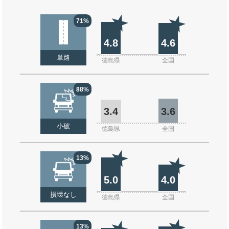
71%
4.8
4.6
単路
徳島県
全国
88%
3.4
3.6
小破
徳島県
全国
13%
5.0
4.0
損壊なし
徳島県
全国
13%