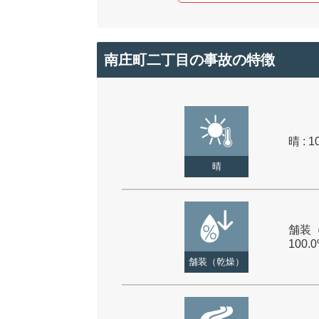
南庄町二丁目の事故の特徴
晴 : 1
晴
舗装（
100.
舗装（乾燥）