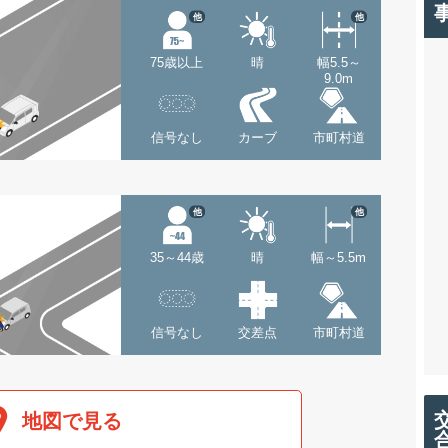
他
他
75歳以上
晴
幅5.5～
9.0m
信号なし
カーブ
市町村道
他
他
35～44歳
晴
幅～5.5m
信号なし
交差点
市町村道
地図で見る