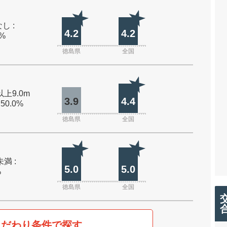
し :
4.2
4.2
0%
徳島県
全国
以上9.0m
3.9
4.4
 50.0%
徳島県
全国
未満 :
5.0
5.0
%
徳島県
全国
こだわり条件で探す