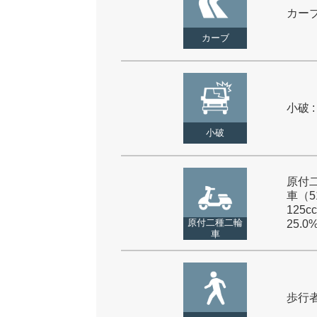
カーブ 
カーブ
小破 :
小破
原付
車（5
125cc
原付二種二輪
25.0
車
歩行者 