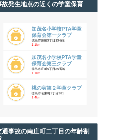
事故発生地点の近くの学童保育
加茂名小学校PTA学童
保育会第一クラブ
徳島市庄町5丁目35番地
1.1km
加茂名小学校PTA学童
保育会第三クラブ
徳島市庄町5丁目35番地
1.1km
桃の実第２学童クラブ
徳島市名東町1丁目381
1.4km
交通事故の南庄町二丁目の年齢割
合