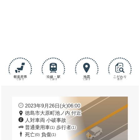
都道府県
沿線・駅
地図
こだわり
で探す
で探す
で探す
条件
2023年9月26日(火)06:00
徳島市大原町池ノ内 付近
人対車両 小破事故
普通乗用車
歩行者
(1)
(1)
死亡
負傷
(0)
(1)