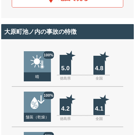
大原町池ノ内の事故の特徴
100%
5.0
4.8
晴
徳島県
全国
100%
4.2
4.1
舗装（乾燥）
徳島県
全国