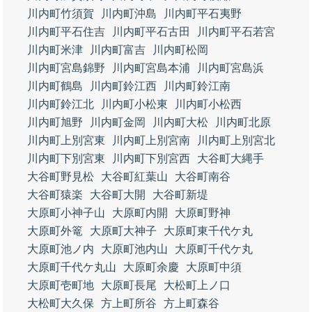
川内町竹須賀
川内町沖島
川内町平石夷野
川内町平石住吉
川内町平石古田
川内町平石若宮
川内町米津
川内町富吉
川内町松岡
川内町宮島錦野
川内町宮島本浦
川内町宮島浜
川内町鶴島
川内町鈴江西
川内町鈴江南
川内町鈴江北
川内町小松東
川内町小松西
川内町旭野
川内町金岡
川内町大松
川内町北原
川内町上別宮東
川内町上別宮南
川内町上別宮北
川内町下別宮東
川内町下別宮西
大谷町大縄手
大谷町野見松
大谷町紅葉山
大谷町南谷
大谷町猿楽
大谷町大開
大谷町新堤
大原町小神子山
大原町内開
大原町野神
大原町外篭
大原町大神子
大原町東千代ケ丸
大原町池ノ内
大原町池内山
大原町千代ケ丸
大原町千代ケ丸山
大原町余慶
大原町中須
大原町壱町地
大原町長尾
大松町上ノ口
大松町大久保
方上町所谷
方上町森谷