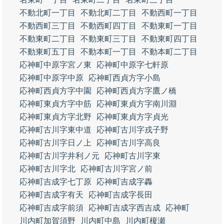
不動北町一丁目
不動北町二丁目
不動西町一丁目
不動西町三丁目
不動西町四丁目
不動東町一丁目
不動東町二丁目
不動東町三丁目
不動東町四丁目
不動東町五丁目
不動本町一丁目
不動本町二丁目
応神町中原字宮ノ東
応神町中原字七軒原
応神町中原字中原
応神町西貞方字小島
応神町西貞方字中園
応神町西貞方字鷹ノ橋
応神町東貞方字中筋
応神町東貞方字南川淵
応神町東貞方字北野
応神町東貞方字貞光
応神町古川字東中道
応神町古川字戎子野
応神町古川字日ノ上
応神町古川字高良
応神町古川字井利ノ元
応神町古川字東
応神町古川字北
応神町古川字宮ノ前
応神町吉成字七丁原
応神町吉成字轟
応神町吉成字有天
応神町吉成字長田
応神町吉成字前須
応神町吉成字西吉成
応神町
川内町加賀須野
川内町中島
川内町榎瀬