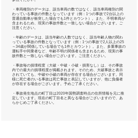
・車両種別のデータは、該当車両の数ではなく、該当車両種別の関
わっている事故の件数となっています（例：1つの事故で2台以上の
普通自動車が衝突した場合でも1件とカウント）。また、不明車両が
含まれるため、現実の事故件数と一致しない場合がございます。ご
注意ください。
・年齢のデータは、該当年齢の人数ではなく、該当年齢人物の関わ
っている事故の件数となっています（例：1つの事故で2人以上の25
～34歳が関係している場合でも1件とカウント）。また、多重事故の
運転手や同乗者など、年齢不明の関係者も含まれるため、現実の事
故件数と一致しない場合がございます。ご注意ください。
・事故毎の損壊程度（大破・中破・小破・損害なし）は、その事故
内での最大の損壊程度が掲載されます。そのため、大破事故と表示
されていても、中破や小破の車両が存在する場合がございます。同
様に死亡者のいる事故は死亡事故と表記していますが、他に負傷者
が存在する場合がございます。予めご了承ください。
・事故発生地点の町丁目は2020年国勢調査時点の住所情報を元に推
定しています。現在の町丁目名と異なる場合がございますので、あ
らかじめご了承ください。