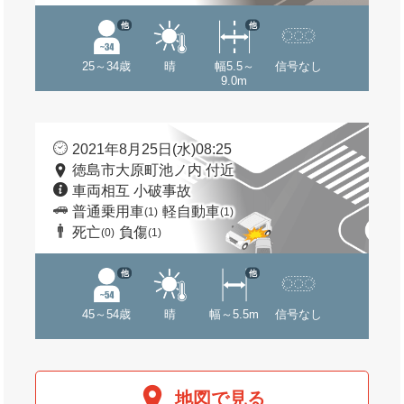
他
他
25～34歳
晴
幅5.5～
信号なし
9.0m
2021年8月25日(水)08:25
徳島市大原町池ノ内 付近
車両相互 小破事故
普通乗用車
軽自動車
(1)
(1)
死亡
負傷
(0)
(1)
他
他
45～54歳
晴
幅～5.5m
信号なし
地図で見る