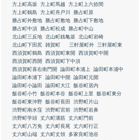
方上町高坂
方上町馬越
方上町上六拾間
方上町鶴島
方上町舟戸川
勝占町原
勝占町外敷地
勝占町敷地
勝占町下敷地
勝占町中須
勝占町松成
勝占町中山
北山町三反地
北山町銭亀坂
北山町岩崎
北山町下田尻
雑賀町
三軒屋町外
三軒屋町東
西須賀町鶴島
西須賀町東開
西須賀町中開
西須賀町西開
西須賀町下中須
西須賀町喜右衛門開
論田町本浦上
論田町本浦中
論田町本浦下
論田町中開
論田町元開
論田町小論田
論田町大江
飯谷町居内
飯谷町小竹
飯谷町本谷
飯谷町上里
飯谷町東分
飯谷町東沖野
飯谷町長田
渋野町片山
渋野町南水窪
渋野町宮前
渋野町岩鼻
渋野町学頭
丈六町溝筋
丈六町門前
丈六町八万免
丈六町長尾
丈六町行正
丈六町山端
丈六町丈領
多家良町池谷