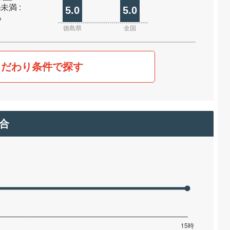
m未満 :
5.0
5.0
%
徳島県
全国
こだわり条件で探す
合