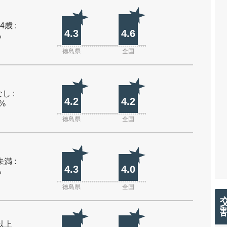
4歳 :
4.3
4.6
%
徳島県
全国
し :
4.2
4.2
0%
徳島県
全国
未満 :
4.3
4.0
%
徳島県
全国
m以上