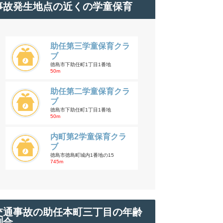
事故発生地点の近くの学童保育
助任第三学童保育クラ
ブ
徳島市下助任町1丁目1番地
50m
助任第二学童保育クラ
ブ
徳島市下助任町1丁目1番地
50m
内町第2学童保育クラ
ブ
徳島市徳島町城内1番地の15
745m
交通事故の助任本町三丁目の年齢
割合