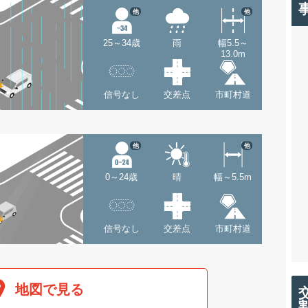
他
他
25～34歳
雨
幅5.5～
13.0m
信号なし
交差点
市町村道
他
他
0～24歳
晴
幅～5.5m
信号なし
交差点
市町村道
地図で見る