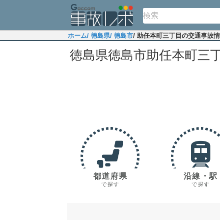
ホーム
/ 徳島県
/ 徳島市
/ 助任本町三丁目の交通事故
徳島県徳島市助任本町三
都道府県
沿線・駅
で探す
で探す