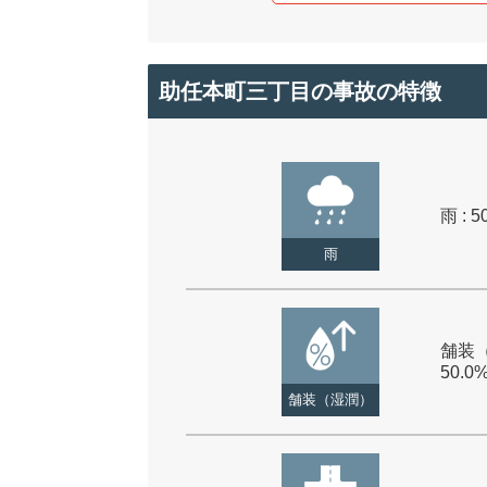
助任本町三丁目の事故の特徴
雨 : 5
雨
舗装（
50.0
舗装（湿潤）