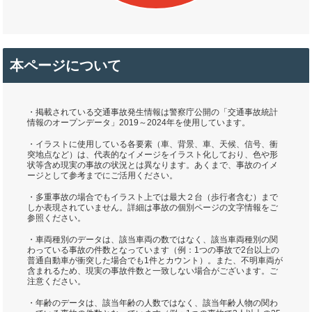
本ページについて
・掲載されている交通事故発生情報は警察庁公開の「交通事故統計
情報のオープンデータ」2019～2024年を使用しています。
・イラストに使用している各要素（車、背景、車、天候、信号、衝
突地点など）は、代表的なイメージをイラスト化しており、色や形
状等含め現実の事故の状況とは異なります。あくまで、事故のイメ
ージとして参考までにご活用ください。
・多重事故の場合でもイラスト上では最大２台（歩行者含む）まで
しか表現されていません。詳細は事故の個別ページの文字情報をご
参照ください。
・車両種別のデータは、該当車両の数ではなく、該当車両種別の関
わっている事故の件数となっています（例：1つの事故で2台以上の
普通自動車が衝突した場合でも1件とカウント）。また、不明車両が
含まれるため、現実の事故件数と一致しない場合がございます。ご
注意ください。
・年齢のデータは、該当年齢の人数ではなく、該当年齢人物の関わ