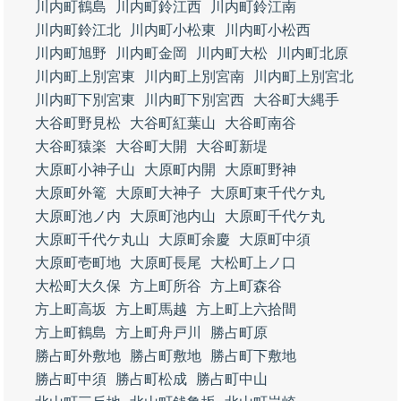
川内町鶴島
川内町鈴江西
川内町鈴江南
川内町鈴江北
川内町小松東
川内町小松西
川内町旭野
川内町金岡
川内町大松
川内町北原
川内町上別宮東
川内町上別宮南
川内町上別宮北
川内町下別宮東
川内町下別宮西
大谷町大縄手
大谷町野見松
大谷町紅葉山
大谷町南谷
大谷町猿楽
大谷町大開
大谷町新堤
大原町小神子山
大原町内開
大原町野神
大原町外篭
大原町大神子
大原町東千代ケ丸
大原町池ノ内
大原町池内山
大原町千代ケ丸
大原町千代ケ丸山
大原町余慶
大原町中須
大原町壱町地
大原町長尾
大松町上ノ口
大松町大久保
方上町所谷
方上町森谷
方上町高坂
方上町馬越
方上町上六拾間
方上町鶴島
方上町舟戸川
勝占町原
勝占町外敷地
勝占町敷地
勝占町下敷地
勝占町中須
勝占町松成
勝占町中山