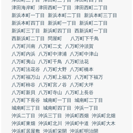
津田海岸町
津田西町一丁目
津田西町二丁目
新浜本町一丁目
新浜本町二丁目
新浜本町三丁目
新浜本町四丁目
新浜町一丁目
新浜町二丁目
新浜町三丁目
新浜町四丁目
西新浜町一丁目
西新浜町二丁目
問屋町
八万町下千鳥
八万町川南
八万町二丈
八万町沖須賀
八万町内浜
八万町中津浦
八万町中津山
八万町夷山
八万町千鳥
八万町法花
八万町法花谷
八万町大野
八万町橋本
八万町福万山
八万町上福万
八万町下福万
八万町柿谷
八万町宮ノ谷
八万町大坪
八万町新貝
八万町寺山
八万町上長谷
八万町下長谷
城南町一丁目
城南町二丁目
城南町三丁目
城南町四丁目
沖浜一丁目
沖浜二丁目
沖浜三丁目
沖浜町西畑
沖浜町北畑
沖浜町東畑
沖浜町北川
沖浜町中道
沖浜町大木
沖浜町居屋敷
沖浜町栄開
沖浜町明治開