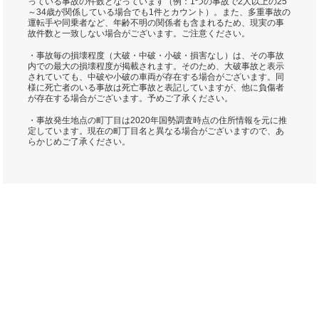
っている事故の件数となっています（例：1つの事故で2人以上の25
～34歳が関係している場合でも1件とカウント）。また、多重事故の
運転手や同乗者など、年齢不明の関係者も含まれるため、現実の事
故件数と一致しない場合がございます。ご注意ください。
・事故毎の損壊程度（大破・中破・小破・損害なし）は、その事故
内での最大の損壊程度が掲載されます。そのため、大破事故と表示
されていても、中破や小破の車両が存在する場合がございます。同
様に死亡者のいる事故は死亡事故と表記していますが、他に負傷者
が存在する場合がございます。予めご了承ください。
・事故発生地点の町丁目は2020年国勢調査時点の住所情報を元に推
定しています。現在の町丁目名と異なる場合がございますので、あ
らかじめご了承ください。