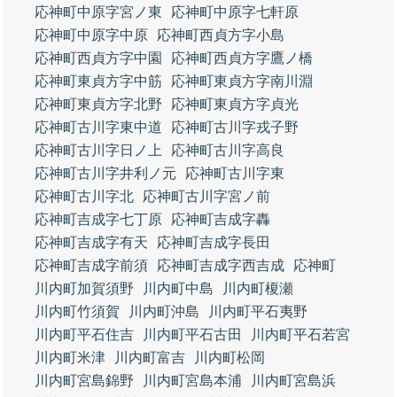
応神町中原字宮ノ東
応神町中原字七軒原
応神町中原字中原
応神町西貞方字小島
応神町西貞方字中園
応神町西貞方字鷹ノ橋
応神町東貞方字中筋
応神町東貞方字南川淵
応神町東貞方字北野
応神町東貞方字貞光
応神町古川字東中道
応神町古川字戎子野
応神町古川字日ノ上
応神町古川字高良
応神町古川字井利ノ元
応神町古川字東
応神町古川字北
応神町古川字宮ノ前
応神町吉成字七丁原
応神町吉成字轟
応神町吉成字有天
応神町吉成字長田
応神町吉成字前須
応神町吉成字西吉成
応神町
川内町加賀須野
川内町中島
川内町榎瀬
川内町竹須賀
川内町沖島
川内町平石夷野
川内町平石住吉
川内町平石古田
川内町平石若宮
川内町米津
川内町富吉
川内町松岡
川内町宮島錦野
川内町宮島本浦
川内町宮島浜