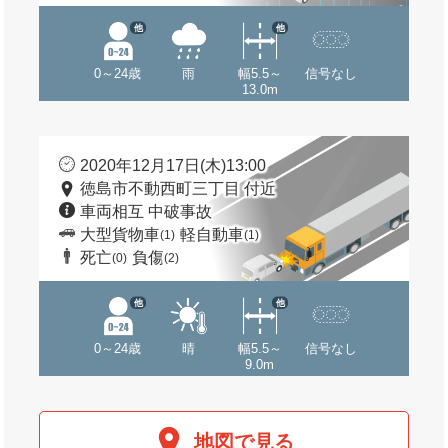
他
他
0～24歳
雨
幅5.5～
信号なし
13.0m
2020年12月17日(木)13:00
徳島市不動西町三丁目 付近
車両相互 中破事故
大型貨物車
軽自動車
(1)
(1)
死亡
負傷
(0)
(2)
他
他
0～24歳
晴
幅5.5～
信号なし
9.0m
地図で見る