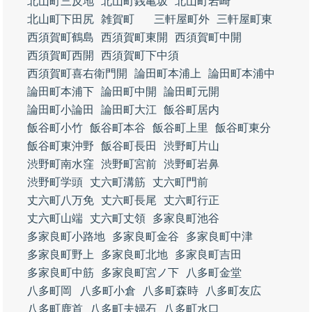
北山町三反地
北山町銭亀坂
北山町岩崎
北山町下田尻
雑賀町
三軒屋町外
三軒屋町東
西須賀町鶴島
西須賀町東開
西須賀町中開
西須賀町西開
西須賀町下中須
西須賀町喜右衛門開
論田町本浦上
論田町本浦中
論田町本浦下
論田町中開
論田町元開
論田町小論田
論田町大江
飯谷町居内
飯谷町小竹
飯谷町本谷
飯谷町上里
飯谷町東分
飯谷町東沖野
飯谷町長田
渋野町片山
渋野町南水窪
渋野町宮前
渋野町岩鼻
渋野町学頭
丈六町溝筋
丈六町門前
丈六町八万免
丈六町長尾
丈六町行正
丈六町山端
丈六町丈領
多家良町池谷
多家良町小路地
多家良町金谷
多家良町中津
多家良町野上
多家良町北地
多家良町吉田
多家良町中筋
多家良町宮ノ下
八多町金堂
八多町岡
八多町小倉
八多町森時
八多町友広
八多町鹿首
八多町夫婦石
八多町水口