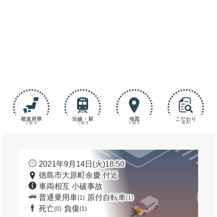
都道府県
沿線・駅
地図
こだわり
で探す
で探す
で探す
条件
2021年9月14日(火)18:50
徳島市大原町余慶 付近
車両相互 小破事故
普通乗用車
原付自転車
(1)
(1)
死亡
負傷
(0)
(1)