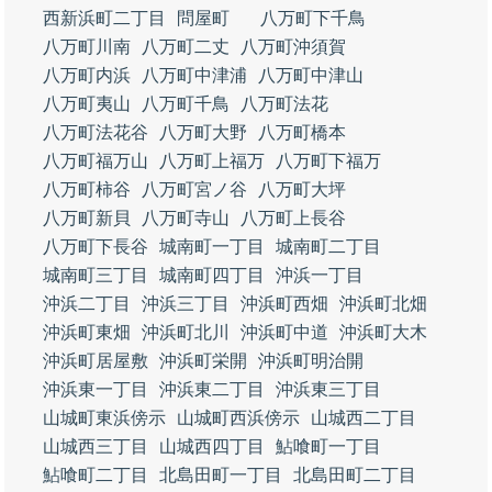
西新浜町二丁目
問屋町
八万町下千鳥
八万町川南
八万町二丈
八万町沖須賀
八万町内浜
八万町中津浦
八万町中津山
八万町夷山
八万町千鳥
八万町法花
八万町法花谷
八万町大野
八万町橋本
八万町福万山
八万町上福万
八万町下福万
八万町柿谷
八万町宮ノ谷
八万町大坪
八万町新貝
八万町寺山
八万町上長谷
八万町下長谷
城南町一丁目
城南町二丁目
城南町三丁目
城南町四丁目
沖浜一丁目
沖浜二丁目
沖浜三丁目
沖浜町西畑
沖浜町北畑
沖浜町東畑
沖浜町北川
沖浜町中道
沖浜町大木
沖浜町居屋敷
沖浜町栄開
沖浜町明治開
沖浜東一丁目
沖浜東二丁目
沖浜東三丁目
山城町東浜傍示
山城町西浜傍示
山城西二丁目
山城西三丁目
山城西四丁目
鮎喰町一丁目
鮎喰町二丁目
北島田町一丁目
北島田町二丁目