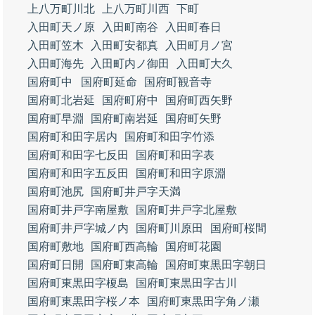
上八万町川北
上八万町川西
下町
入田町天ノ原
入田町南谷
入田町春日
入田町笠木
入田町安都真
入田町月ノ宮
入田町海先
入田町内ノ御田
入田町大久
国府町中
国府町延命
国府町観音寺
国府町北岩延
国府町府中
国府町西矢野
国府町早淵
国府町南岩延
国府町矢野
国府町和田字居内
国府町和田字竹添
国府町和田字七反田
国府町和田字表
国府町和田字五反田
国府町和田字原淵
国府町池尻
国府町井戸字天満
国府町井戸字南屋敷
国府町井戸字北屋敷
国府町井戸字城ノ内
国府町川原田
国府町桜間
国府町敷地
国府町西高輪
国府町花園
国府町日開
国府町東高輪
国府町東黒田字朝日
国府町東黒田字榎島
国府町東黒田字古川
国府町東黒田字桜ノ本
国府町東黒田字角ノ瀬