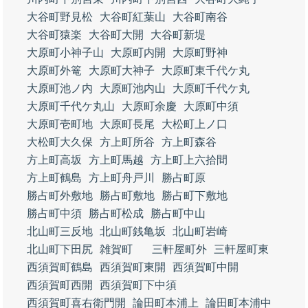
大谷町野見松
大谷町紅葉山
大谷町南谷
大谷町猿楽
大谷町大開
大谷町新堤
大原町小神子山
大原町内開
大原町野神
大原町外篭
大原町大神子
大原町東千代ケ丸
大原町池ノ内
大原町池内山
大原町千代ケ丸
大原町千代ケ丸山
大原町余慶
大原町中須
大原町壱町地
大原町長尾
大松町上ノ口
大松町大久保
方上町所谷
方上町森谷
方上町高坂
方上町馬越
方上町上六拾間
方上町鶴島
方上町舟戸川
勝占町原
勝占町外敷地
勝占町敷地
勝占町下敷地
勝占町中須
勝占町松成
勝占町中山
北山町三反地
北山町銭亀坂
北山町岩崎
北山町下田尻
雑賀町
三軒屋町外
三軒屋町東
西須賀町鶴島
西須賀町東開
西須賀町中開
西須賀町西開
西須賀町下中須
西須賀町喜右衛門開
論田町本浦上
論田町本浦中