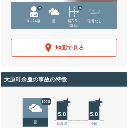
他
他
0～24歳
曇
幅5.5～
信号なし
13.0m
地図で見る
大原町余慶の事故の特徴
100%
5.0
5.0
曇
徳島県
全国