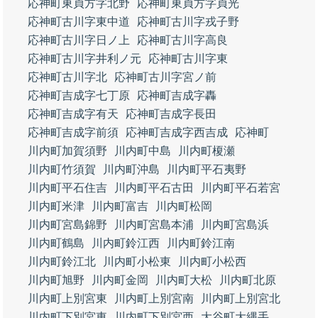
応神町東貞方字北野
応神町東貞方字貞光
応神町古川字東中道
応神町古川字戎子野
応神町古川字日ノ上
応神町古川字高良
応神町古川字井利ノ元
応神町古川字東
応神町古川字北
応神町古川字宮ノ前
応神町吉成字七丁原
応神町吉成字轟
応神町吉成字有天
応神町吉成字長田
応神町吉成字前須
応神町吉成字西吉成
応神町
川内町加賀須野
川内町中島
川内町榎瀬
川内町竹須賀
川内町沖島
川内町平石夷野
川内町平石住吉
川内町平石古田
川内町平石若宮
川内町米津
川内町富吉
川内町松岡
川内町宮島錦野
川内町宮島本浦
川内町宮島浜
川内町鶴島
川内町鈴江西
川内町鈴江南
川内町鈴江北
川内町小松東
川内町小松西
川内町旭野
川内町金岡
川内町大松
川内町北原
川内町上別宮東
川内町上別宮南
川内町上別宮北
川内町下別宮東
川内町下別宮西
大谷町大縄手