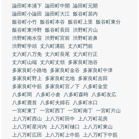
論田町本浦下
論田町中開
論田町元開
論田町小論田
論田町大江
飯谷町居内
飯谷町小竹
飯谷町本谷
飯谷町上里
飯谷町東分
飯谷町東沖野
飯谷町長田
渋野町片山
渋野町南水窪
渋野町宮前
渋野町岩鼻
渋野町学頭
丈六町溝筋
丈六町門前
丈六町八万免
丈六町長尾
丈六町行正
丈六町山端
丈六町丈領
多家良町池谷
多家良町小路地
多家良町金谷
多家良町中津
多家良町野上
多家良町北地
多家良町吉田
多家良町中筋
多家良町宮ノ下
八多町金堂
八多町岡
八多町小倉
八多町森時
八多町友広
八多町鹿首
八多町夫婦石
八多町水口
一宮町東丁
一宮町西丁
一宮町南丁
一宮町片山
上八万町西山
上八万町田中
上八万町花房
上八万町星河内
上八万町樋口
上八万町東山
上八万町広田
上八万町上中筋
上八万町下中筋