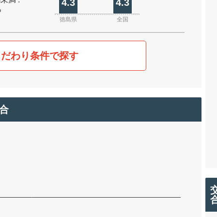
4.3
4.3
%
徳島県
全国
こだわり条件で探す
合