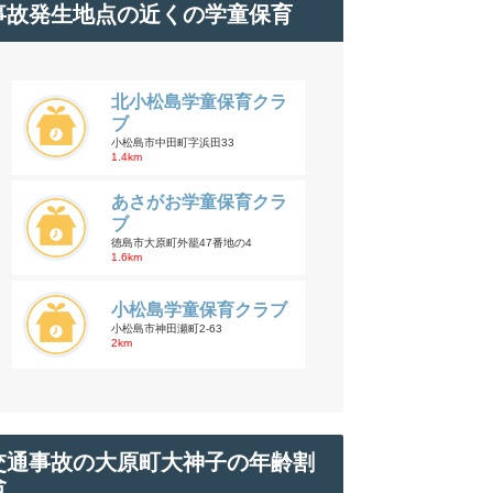
事故発生地点の近くの学童保育
北小松島学童保育クラ
ブ
小松島市中田町字浜田33
1.4km
あさがお学童保育クラ
ブ
徳島市大原町外籠47番地の4
1.6km
小松島学童保育クラブ
小松島市神田瀬町2-63
2km
交通事故の大原町大神子の年齢割
合