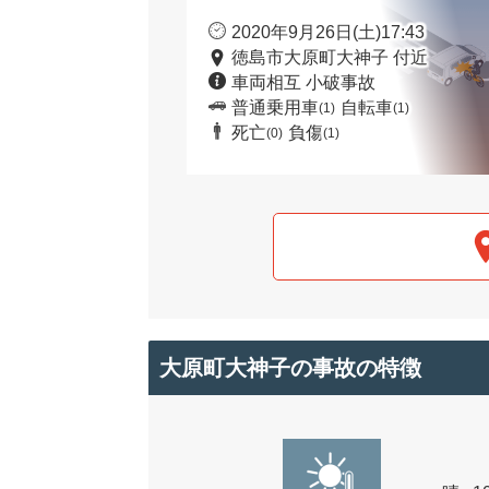
2020年9月26日(土)17:43
徳島市大原町大神子 付近
車両相互 小破事故
普通乗用車
自転車
(1)
(1)
死亡
負傷
(0)
(1)
大原町大神子の事故の特徴