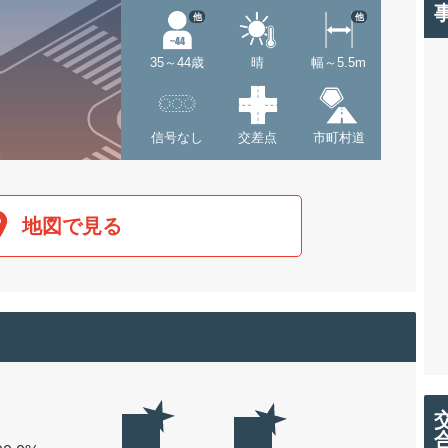
他
他
35～44歳
晴
幅～5.5m
信号なし
交差点
市町村道
地図で見る