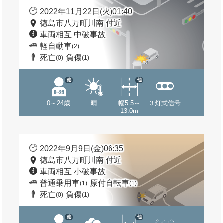
2022年11月22日(火)01:40
徳島市八万町川南 付近
車両相互 中破事故
軽自動車
(2)
死亡
負傷
(0)
(1)
他
他
0～24歳
晴
幅5.5～
３灯式信号
13.0m
2022年9月9日(金)06:35
徳島市八万町川南 付近
車両相互 小破事故
普通乗用車
原付自転車
(1)
(1)
死亡
負傷
(0)
(1)
他
他