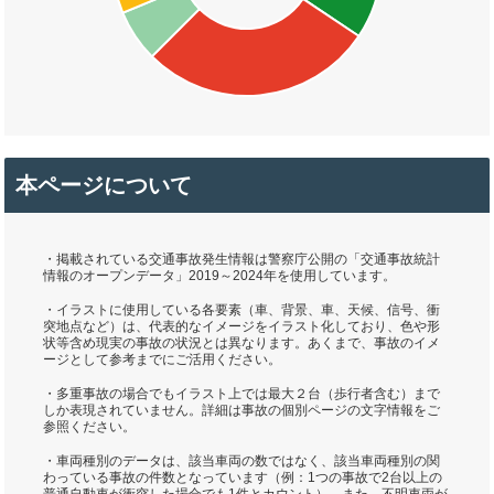
本ページについて
・掲載されている交通事故発生情報は警察庁公開の「交通事故統計
情報のオープンデータ」2019～2024年を使用しています。
・イラストに使用している各要素（車、背景、車、天候、信号、衝
突地点など）は、代表的なイメージをイラスト化しており、色や形
状等含め現実の事故の状況とは異なります。あくまで、事故のイメ
ージとして参考までにご活用ください。
・多重事故の場合でもイラスト上では最大２台（歩行者含む）まで
しか表現されていません。詳細は事故の個別ページの文字情報をご
参照ください。
・車両種別のデータは、該当車両の数ではなく、該当車両種別の関
わっている事故の件数となっています（例：1つの事故で2台以上の