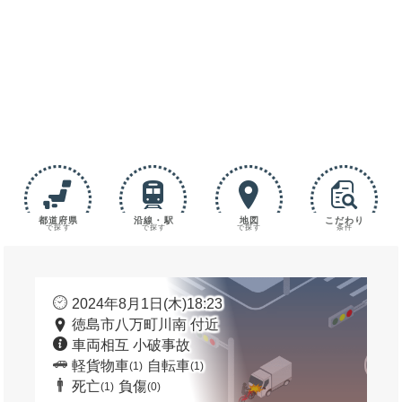
都道府県
沿線・駅
地図
こだわり
で探す
で探す
で探す
条件
2024年8月1日(木)18:23
徳島市八万町川南 付近
車両相互 小破事故
軽貨物車
自転車
(1)
(1)
死亡
負傷
(1)
(0)