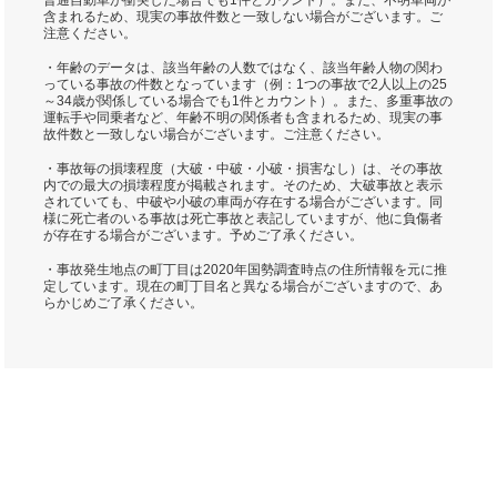
普通自動車が衝突した場合でも1件とカウント）。また、不明車両が
含まれるため、現実の事故件数と一致しない場合がございます。ご
注意ください。
・年齢のデータは、該当年齢の人数ではなく、該当年齢人物の関わ
っている事故の件数となっています（例：1つの事故で2人以上の25
～34歳が関係している場合でも1件とカウント）。また、多重事故の
運転手や同乗者など、年齢不明の関係者も含まれるため、現実の事
故件数と一致しない場合がございます。ご注意ください。
・事故毎の損壊程度（大破・中破・小破・損害なし）は、その事故
内での最大の損壊程度が掲載されます。そのため、大破事故と表示
されていても、中破や小破の車両が存在する場合がございます。同
様に死亡者のいる事故は死亡事故と表記していますが、他に負傷者
が存在する場合がございます。予めご了承ください。
・事故発生地点の町丁目は2020年国勢調査時点の住所情報を元に推
定しています。現在の町丁目名と異なる場合がございますので、あ
らかじめご了承ください。