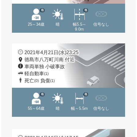
他
他
25～34歳
晴
幅5.5～
信号なし
9.0m
2021年4月21日(水)23:25
徳島市八万町川南 付近
車両単独 小破事故
軽自動車
(1)
死亡
負傷
(0)
(1)
他
他
55～64歳
晴
幅～5.5m
信号なし