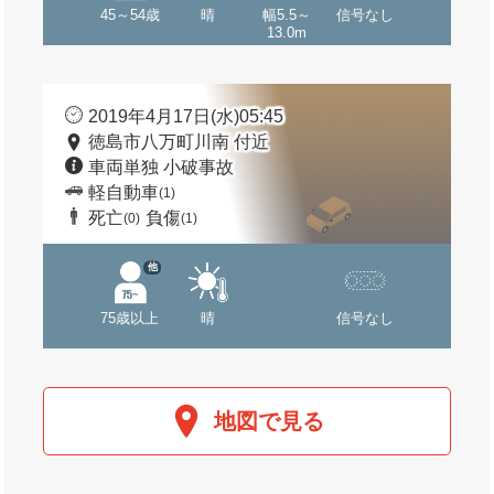
45～54歳
晴
幅5.5～
信号なし
13.0m
2019年4月17日(水)05:45
徳島市八万町川南 付近
車両単独 小破事故
軽自動車
(1)
死亡
負傷
(0)
(1)
他
75歳以上
晴
信号なし
地図で見る