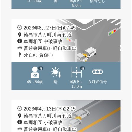
0～24歳
曇
幅5.5～
信号なし
9.0m
2023年8月27日(日)07:45
徳島市八万町川南 付近
車両相互 中破事故
普通乗用車
軽自動車
(1)
(1)
死亡
負傷
(0)
(3)
他
他
45～54歳
晴
幅5.5～
３灯式信号
13.0m
2023年4月13日(木)22:15
徳島市八万町川南 付近
車両相互 小破事故
普通乗用車
軽自動車
(1)
(1)