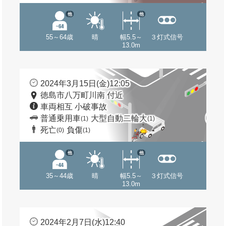
他
他
55～64歳
晴
幅5.5～
３灯式信号
13.0m
2024年3月15日(金)12:05
徳島市八万町川南 付近
車両相互 小破事故
普通乗用車
大型自動二輪大
(1)
(1)
死亡
負傷
(0)
(1)
他
他
35～44歳
晴
幅5.5～
３灯式信号
13.0m
2024年2月7日(水)12:40