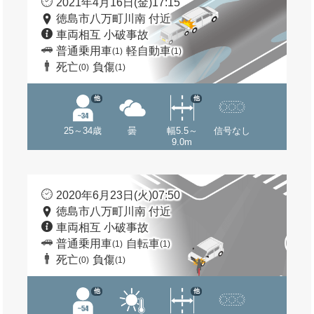
2021年4月16日(金)17:15
徳島市八万町川南 付近
車両相互 小破事故
普通乗用車
軽自動車
(1)
(1)
死亡
負傷
(0)
(1)
他
他
25～34歳
曇
幅5.5～
信号なし
9.0m
2020年6月23日(火)07:50
徳島市八万町川南 付近
車両相互 小破事故
普通乗用車
自転車
(1)
(1)
死亡
負傷
(0)
(1)
他
他