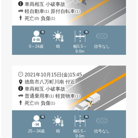
車両相互 小破事故
軽自動車
原付自転車
(1)
(1)
死亡
負傷
(0)
(1)
他
他
0～24歳
晴
幅5.5～
信号なし
9.0m
2021年10月15日(金)15:45
徳島市八万町川南 付近
車両相互 小破事故
普通乗用車
軽貨物車
(1)
(1)
死亡
負傷
(0)
(1)
他
他
25～34歳
晴
幅5.5～
信号なし
9.0m