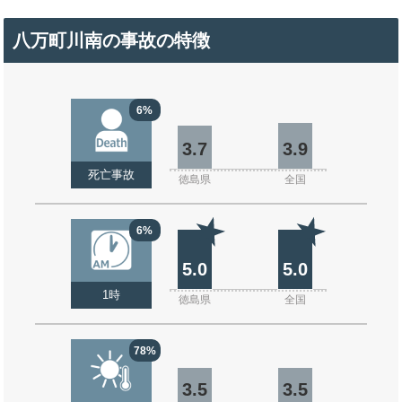
八万町川南の事故の特徴
6%
3.7
3.9
死亡事故
徳島県
全国
6%
5.0
5.0
1時
徳島県
全国
78%
3.5
3.5