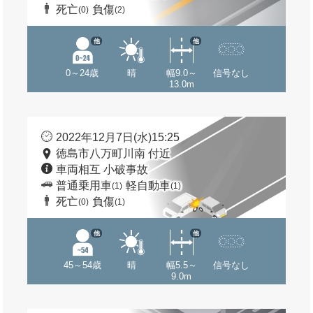
死亡
負傷
(0)
(2)
他
他
0～24歳
晴
幅9.0～
信号なし
13.0m
2022年12月7日(水)15:25
徳島市八万町川南 付近
車両相互 小破事故
普通乗用車
軽自動車
(1)
(1)
死亡
負傷
(0)
(1)
他
他
45～54歳
晴
幅5.5～
信号なし
9.0m