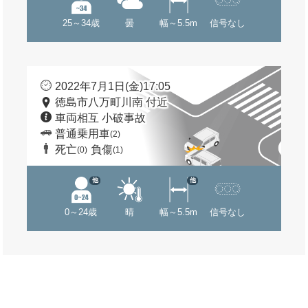
25～34歳
曇
幅～5.5m
信号なし
2022年7月1日(金)17:05
徳島市八万町川南 付近
車両相互 小破事故
普通乗用車
(2)
死亡
負傷
(0)
(1)
他
他
0～24歳
晴
幅～5.5m
信号なし