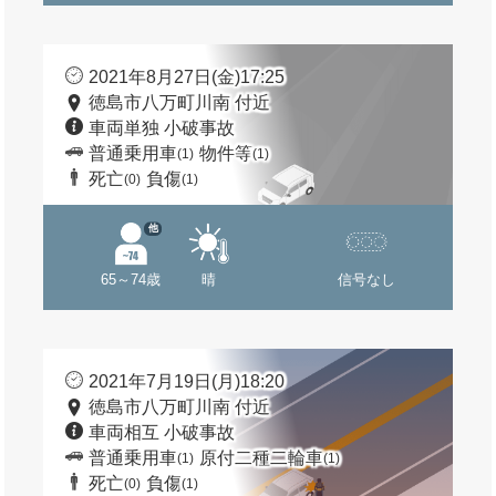
2021年8月27日(金)17:25
徳島市八万町川南 付近
車両単独 小破事故
普通乗用車
物件等
(1)
(1)
死亡
負傷
(0)
(1)
他
65～74歳
晴
信号なし
2021年7月19日(月)18:20
徳島市八万町川南 付近
車両相互 小破事故
普通乗用車
原付二種二輪車
(1)
(1)
死亡
負傷
(0)
(1)