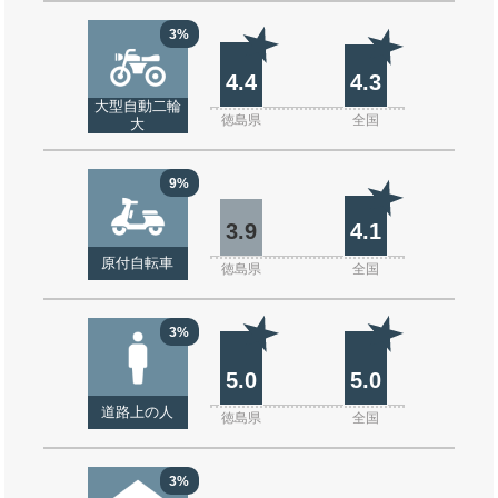
3%
4.4
4.3
大型自動二輪
徳島県
全国
大
9%
3.9
4.1
原付自転車
徳島県
全国
3%
5.0
5.0
道路上の人
徳島県
全国
3%