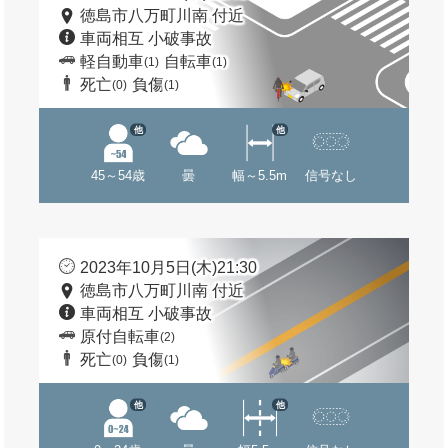
徳島市八万町川南 付近
車両相互 小破事故
軽自動車
自転車
(1)
(1)
死亡
負傷
(0)
(1)
他
他
45～54歳
曇
幅～5.5m
信号なし
2023年10月5日(木)21:30
徳島市八万町川南 付近
車両相互 小破事故
原付自転車
(2)
死亡
負傷
(0)
(1)
他
他