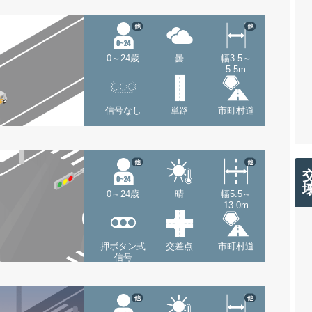
他
他
0～24歳
曇
幅3.5～
5.5m
信号なし
単路
市町村道
他
他
0～24歳
晴
幅5.5～
13.0m
押ボタン式
交差点
市町村道
信号
他
他