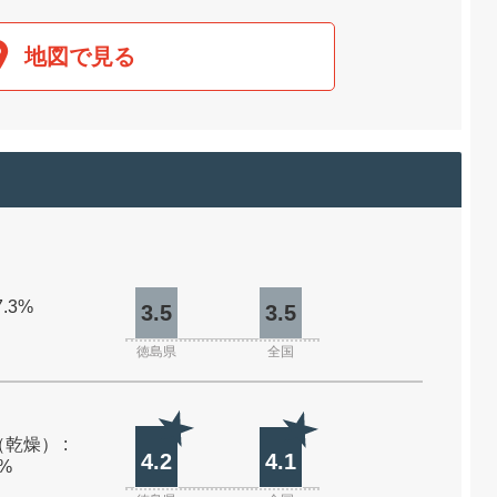
地図で見る
7.3%
3.5
3.5
徳島県
全国
乾燥） :
4.2
4.1
0%