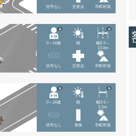
信号なし
交差点
市町村道
他
他
0～24歳
晴
幅5.5～
13.0m
信号なし
交差点
市町村道
他
他
0～24歳
晴
幅3.5～
5.5m
信号なし
単路
市町村道