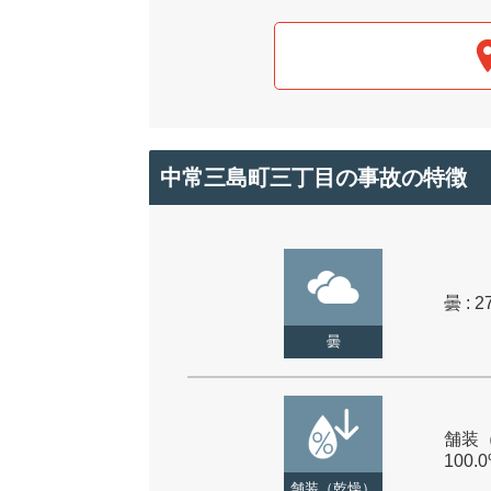
中常三島町三丁目の事故の特徴
曇 : 2
曇
舗装（
100.
舗装（乾燥）