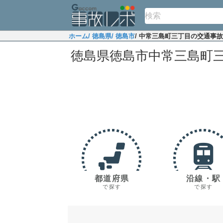
ホーム
/ 徳島県
/ 徳島市
/ 中常三島町三丁目の交通事
徳島県徳島市中常三島町
都道府県
沿線・駅
で探す
で探す