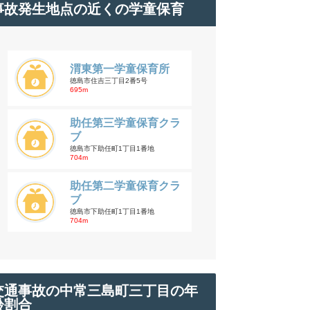
事故発生地点の近くの学童保育
渭東第一学童保育所
徳島市住吉三丁目2番5号
695m
助任第三学童保育クラ
ブ
徳島市下助任町1丁目1番地
704m
助任第二学童保育クラ
ブ
徳島市下助任町1丁目1番地
704m
交通事故の中常三島町三丁目の年
齢割合