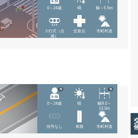
0～24歳
晴
幅～5.5m
３灯式（点
交差点
市町村道
滅）
他
他
0～24歳
晴
幅9.0～
13.0m
信号なし
単路
市町村道