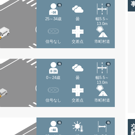
他
他
25～34歳
曇
幅5.5～
13.0m
信号なし
交差点
市町村道
他
他
0～24歳
曇
幅5.5～
13.0m
信号なし
交差点
市町村道
他
他