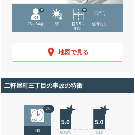
他
他
25～34歳
晴
幅5.5～
信号なし
9.0m
地図で見る
二軒屋町三丁目の事故の特徴
7%
5.0
5.0
2時
徳島県
全国