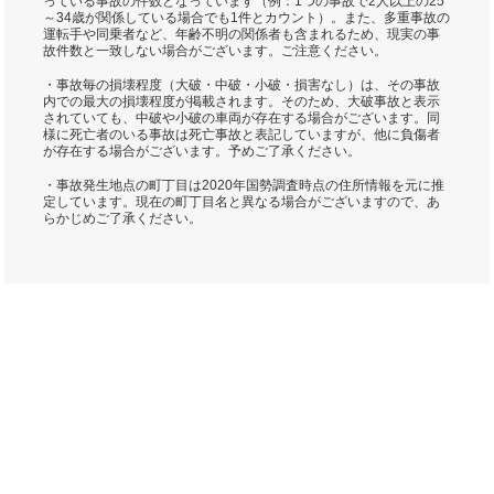
っている事故の件数となっています（例：1つの事故で2人以上の25
～34歳が関係している場合でも1件とカウント）。また、多重事故の
運転手や同乗者など、年齢不明の関係者も含まれるため、現実の事
故件数と一致しない場合がございます。ご注意ください。
・事故毎の損壊程度（大破・中破・小破・損害なし）は、その事故
内での最大の損壊程度が掲載されます。そのため、大破事故と表示
されていても、中破や小破の車両が存在する場合がございます。同
様に死亡者のいる事故は死亡事故と表記していますが、他に負傷者
が存在する場合がございます。予めご了承ください。
・事故発生地点の町丁目は2020年国勢調査時点の住所情報を元に推
定しています。現在の町丁目名と異なる場合がございますので、あ
らかじめご了承ください。