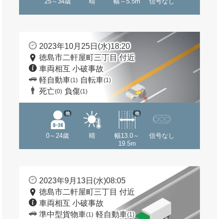
25～34歳
晴
幅～5.5m
信号なし
2023年10月25日(水)18:20
徳島市二軒屋町三丁目 付近
車両相互 小破事故
軽自動車
自転車
(1)
(1)
死亡
負傷
(0)
(1)
他
他
0～24歳
晴
幅13.0～
信号なし
19.5m
2023年9月13日(水)08:05
徳島市二軒屋町三丁目 付近
車両相互 小破事故
準中型貨物車
軽自動車
(1)
(1)