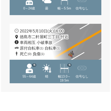
0～24歳
曇
幅～5.5m
信号なし
2022年5月10日(火)16:00
徳島市二軒屋町三丁目 付近
車両相互 小破事故
原付自転車
自転車
(1)
(1)
死亡
負傷
(0)
(1)
他
他
55～64歳
晴
幅13.0～
信号なし
19.5m