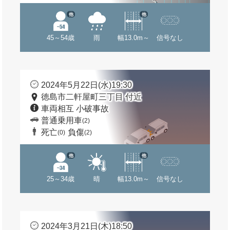
他
他
45～54歳
雨
幅13.0m～
信号なし
2024年5月22日(水)19:30
徳島市二軒屋町三丁目 付近
車両相互 小破事故
普通乗用車
(2)
死亡
負傷
(0)
(2)
他
他
25～34歳
晴
幅13.0m～
信号なし
2024年3月21日(木)18:50