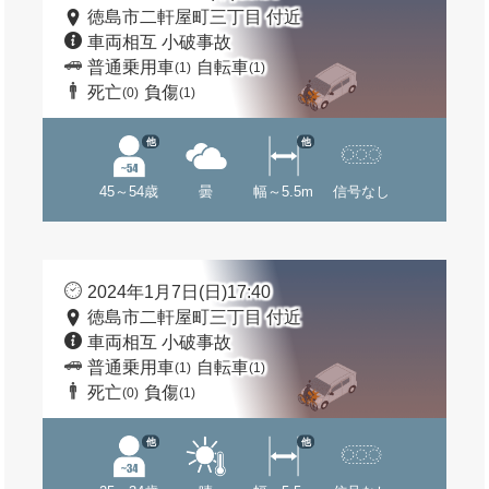
徳島市二軒屋町三丁目 付近
車両相互 小破事故
普通乗用車
自転車
(1)
(1)
死亡
負傷
(0)
(1)
他
他
45～54歳
曇
幅～5.5m
信号なし
2024年1月7日(日)17:40
徳島市二軒屋町三丁目 付近
車両相互 小破事故
普通乗用車
自転車
(1)
(1)
死亡
負傷
(0)
(1)
他
他