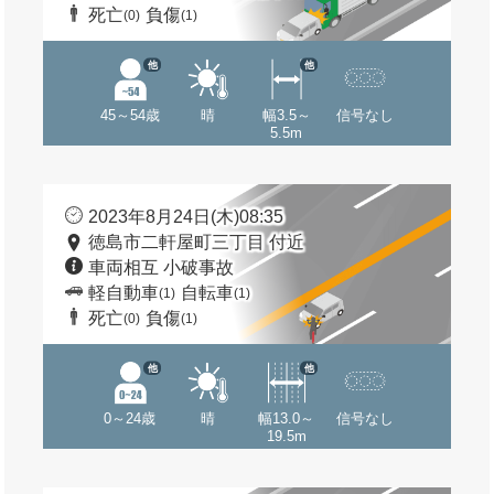
死亡
負傷
(0)
(1)
他
他
45～54歳
晴
幅3.5～
信号なし
5.5m
2023年8月24日(木)08:35
徳島市二軒屋町三丁目 付近
車両相互 小破事故
軽自動車
自転車
(1)
(1)
死亡
負傷
(0)
(1)
他
他
0～24歳
晴
幅13.0～
信号なし
19.5m