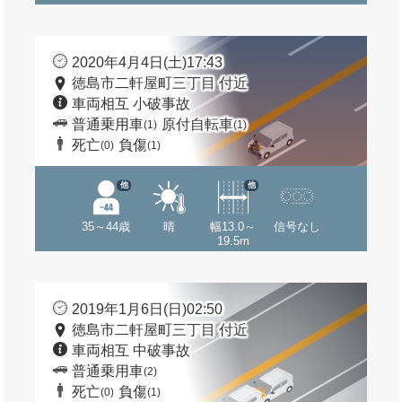
2020年4月4日(土)17:43
徳島市二軒屋町三丁目 付近
車両相互 小破事故
普通乗用車
原付自転車
(1)
(1)
死亡
負傷
(0)
(1)
他
他
35～44歳
晴
幅13.0～
信号なし
19.5m
2019年1月6日(日)02:50
徳島市二軒屋町三丁目 付近
車両相互 中破事故
普通乗用車
(2)
死亡
負傷
(0)
(1)