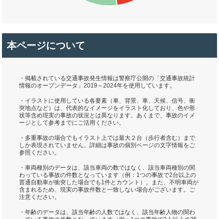
本ページについて
・掲載されている交通事故発生情報は警察庁公開の「交通事故統計
情報のオープンデータ」2019～2024年を使用しています。
・イラストに使用している各要素（車、背景、車、天候、信号、衝
突地点など）は、代表的なイメージをイラスト化しており、色や形
状等含め現実の事故の状況とは異なります。あくまで、事故のイメ
ージとして参考までにご活用ください。
・多重事故の場合でもイラスト上では最大２台（歩行者含む）まで
しか表現されていません。詳細は事故の個別ページの文字情報をご
参照ください。
・車両種別のデータは、該当車両の数ではなく、該当車両種別の関
わっている事故の件数となっています（例：1つの事故で2台以上の
普通自動車が衝突した場合でも1件とカウント）。また、不明車両が
含まれるため、現実の事故件数と一致しない場合がございます。ご
注意ください。
・年齢のデータは、該当年齢の人数ではなく、該当年齢人物の関わ