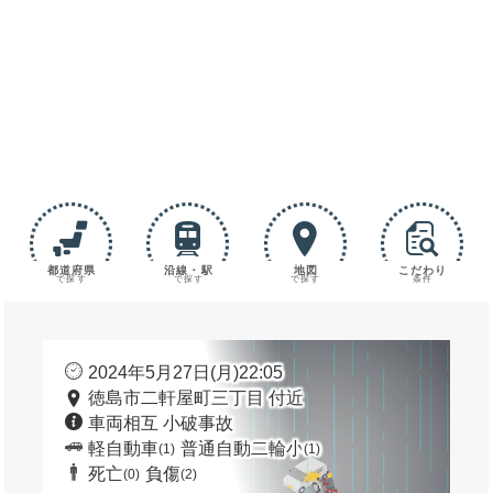
都道府県
沿線・駅
地図
こだわり
で探す
で探す
で探す
条件
2024年5月27日(月)22:05
徳島市二軒屋町三丁目 付近
車両相互 小破事故
軽自動車
普通自動二輪小
(1)
(1)
死亡
負傷
(0)
(2)