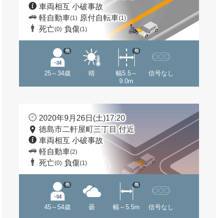
車両相互 小破事故
軽自動車
原付自転車
(1)
(1)
死亡
負傷
(0)
(1)
他
他
25～34歳
晴
幅5.5～
信号なし
9.0m
2020年9月26日(土)17:20
徳島市二軒屋町三丁目 付近
車両相互 小破事故
軽自動車
(2)
死亡
負傷
(0)
(1)
他
他
45～54歳
曇
幅～5.5m
信号なし