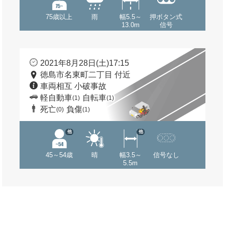
75歳以上
雨
幅5.5～
押ボタン式
13.0m
信号
2021年8月28日(土)17:15
徳島市名東町二丁目 付近
車両相互 小破事故
軽自動車
自転車
(1)
(1)
死亡
負傷
(0)
(1)
他
他
45～54歳
晴
幅3.5～
信号なし
5.5m