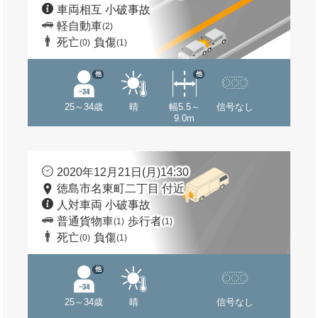
車両相互 小破事故
軽自動車
(2)
死亡
負傷
(0)
(1)
他
他
25～34歳
晴
幅5.5～
信号なし
9.0m
2020年12月21日(月)14:30
徳島市名東町二丁目 付近
人対車両 小破事故
普通貨物車
歩行者
(1)
(1)
死亡
負傷
(0)
(1)
他
25～34歳
晴
信号なし