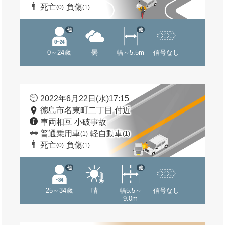
死亡
負傷
(0)
(1)
他
他
0～24歳
曇
幅～5.5m
信号なし
2022年6月22日(水)17:15
徳島市名東町二丁目 付近
車両相互 小破事故
普通乗用車
軽自動車
(1)
(1)
死亡
負傷
(0)
(1)
他
他
25～34歳
晴
幅5.5～
信号なし
9.0m