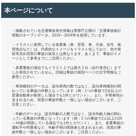
本ページについて
・掲載されている交通事故発生情報は警察庁公開の「交通事故統計
情報のオープンデータ」2019～2024年を使用しています。
・イラストに使用している各要素（車、背景、車、天候、信号、衝
突地点など）は、代表的なイメージをイラスト化しており、色や形
状等含め現実の事故の状況とは異なります。あくまで、事故のイメ
ージとして参考までにご活用ください。
・多重事故の場合でもイラスト上では最大２台（歩行者含む）まで
しか表現されていません。詳細は事故の個別ページの文字情報をご
参照ください。
・車両種別のデータは、該当車両の数ではなく、該当車両種別の関
わっている事故の件数となっています（例：1つの事故で2台以上の
普通自動車が衝突した場合でも1件とカウント）。また、不明車両が
含まれるため、現実の事故件数と一致しない場合がございます。ご
注意ください。
・年齢のデータは、該当年齢の人数ではなく、該当年齢人物の関わ
っている事故の件数となっています（例：1つの事故で2人以上の25
～34歳が関係している場合でも1件とカウント）。また、多重事故の
運転手や同乗者など、年齢不明の関係者も含まれるため、現実の事
故件数と一致しない場合がございます。ご注意ください。