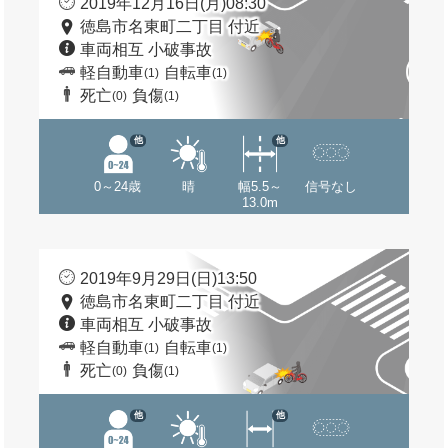
2019年12月16日(月)08:30
徳島市名東町二丁目 付近
車両相互 小破事故
軽自動車
自転車
(1)
(1)
死亡
負傷
(0)
(1)
他
他
0～24歳
晴
幅5.5～
信号なし
13.0m
2019年9月29日(日)13:50
徳島市名東町二丁目 付近
車両相互 小破事故
軽自動車
自転車
(1)
(1)
死亡
負傷
(0)
(1)
他
他