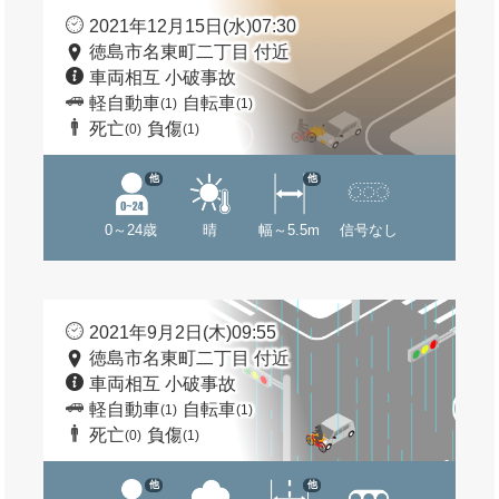
2021年12月15日(水)07:30
徳島市名東町二丁目 付近
車両相互 小破事故
軽自動車
自転車
(1)
(1)
死亡
負傷
(0)
(1)
他
他
0～24歳
晴
幅～5.5m
信号なし
2021年9月2日(木)09:55
徳島市名東町二丁目 付近
車両相互 小破事故
軽自動車
自転車
(1)
(1)
死亡
負傷
(0)
(1)
他
他