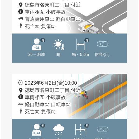
徳島市名東町二丁目 付近
車両相互 小破事故
普通乗用車
軽自動車
(1)
(1)
死亡
負傷
(0)
(1)
他
他
25～34歳
晴
幅～5.5m
信号なし
2023年6月2日(金)10:00
徳島市名東町二丁目 付近
車両相互 小破事故
軽自動車
自転車
(1)
(1)
死亡
負傷
(0)
(1)
他
他