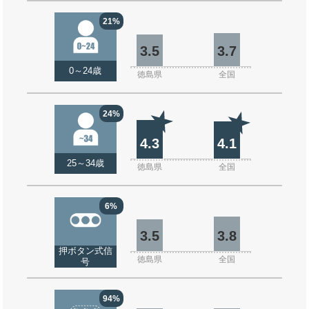
21%
3.5
3.7
0～24歳
徳島県
全国
24%
4.3
4.1
25～34歳
徳島県
全国
6%
3.5
3.8
押ボタン式信
徳島県
全国
号
94%