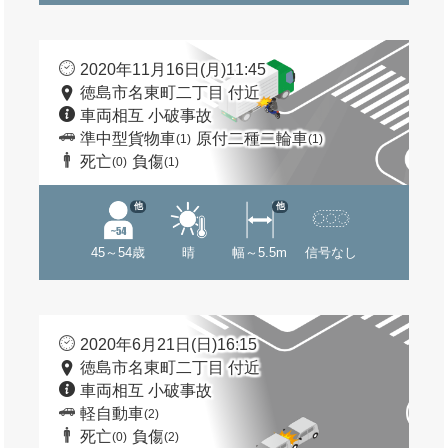
2020年11月16日(月)11:45
徳島市名東町二丁目 付近
車両相互 小破事故
準中型貨物車
原付二種二輪車
(1)
(1)
死亡
負傷
(0)
(1)
他
他
45～54歳
晴
幅～5.5m
信号なし
2020年6月21日(日)16:15
徳島市名東町二丁目 付近
車両相互 小破事故
軽自動車
(2)
死亡
負傷
(0)
(2)