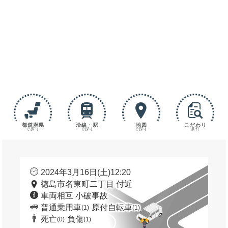
都道府県
沿線・駅
地図
こだわり
で探す
で探す
で探す
条件
2024年3月16日(土)12:20
徳島市名東町二丁目 付近
車両相互 小破事故
普通乗用車
原付自転車
(1)
(1)
死亡
負傷
(0)
(1)