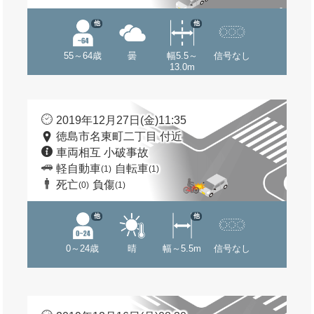
他
他
55～64歳
曇
幅5.5～
信号なし
13.0m
2019年12月27日(金)11:35
徳島市名東町二丁目 付近
車両相互 小破事故
軽自動車
自転車
(1)
(1)
死亡
負傷
(0)
(1)
他
他
0～24歳
晴
幅～5.5m
信号なし