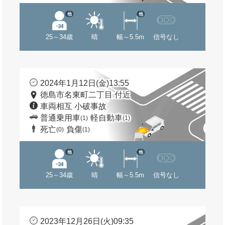
他
他
25～34歳
晴
幅～5.5m
信号なし
2024年1月12日(金)13:55
徳島市名東町二丁目 付近
車両相互 小破事故
普通乗用車
軽自動車
(1)
(1)
死亡
負傷
(0)
(1)
他
他
25～34歳
晴
幅～5.5m
信号なし
2023年12月26日(火)09:35