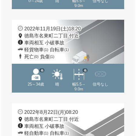
0～24歳
雨
幅5.5～
信号なし
9.0m
2022年11月19日(土)18:20
徳島市名東町二丁目 付近
車両相互 小破事故
軽貨物車
自転車
(1)
(1)
死亡
負傷
(0)
(1)
他
他
25～34歳
晴
幅5.5～
信号なし
9.0m
2022年8月22日(月)08:20
徳島市名東町二丁目 付近
車両相互 小破事故
軽自動車
自転車
(1)
(1)