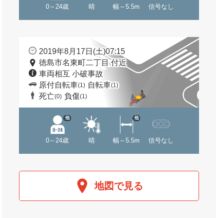
0～24歳
晴
幅～5.5m
信号なし
2019年8月17日(土)07:15
徳島市名東町二丁目 付近
車両相互 小破事故
原付自転車
自転車
(1)
(1)
死亡
負傷
(0)
(1)
他
他
0～24歳
晴
幅～5.5m
信号なし
地図で見る